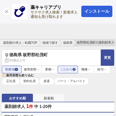
薬キャリアプリ
インストール
ログイン
会員登録
サクサク求人検索！新着求人
通知も受け取れます
板野郡松茂町の薬剤師求人
薬剤師の求人・転職TOP
地域で探す
徳島県
徳島県 板野郡松茂町
変更
60歳以上可
勤務地
雇用形態
業種
こだわり
職種
給与
✓
1
雇用形態を絞り込む
正社員
契約社員
派遣
パート・アルバイト
おすすめ順
新着順
1
薬剤師求人
件
中 1-20件