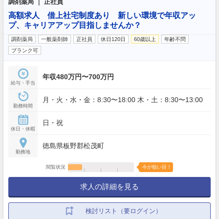
調剤薬局 ｜ 正社員
高額求人 借上社宅制度あり 新しい環境で年収アッ
プ、キャリアアップ目指しませんか？
調剤薬局
一般薬剤師
正社員
休日120日
60歳以上
年齢不問
ブランク可
年収480万円〜700万円
給与・手当
月・火・水・金：8:30〜18:00 木・土：8:30〜13:00
勤務時間
日・祝
休日・休暇
徳島県板野郡松茂町
勤務地
閲覧状況
今が狙い目！
求人の詳細を見る
検討リスト（要ログイン）