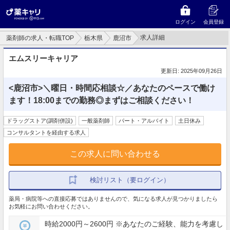
ログイン
会員登録
求人詳細
薬剤師の求人・転職TOP
栃木県
鹿沼市
エムスリーキャリア
更新日: 2025年09月26日
<鹿沼市>＼曜日・時間応相談☆／あなたのペースで働け
ます！18:00までの勤務◎まずはご相談ください！
ドラッグストア(調剤併設)
一般薬剤師
パート・アルバイト
土日休み
コンサルタントを経由する求人
この求人に問い合わせる
検討リスト（要ログイン）
薬局・病院等への直接応募ではありませんので、気になる求人が見つかりましたら
お気軽にお問い合わせください。
時給2000円～2600円 ※あなたのご経験、能力を考慮し