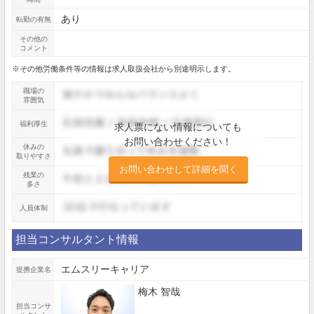
あり
転勤の有無
その他の
コメント
※その他労働条件等の情報は求人取扱会社から別途明示します。
職場の
雰囲気
福利厚生
求人票にない情報についても
お問い合わせください！
休みの
取りやすさ
お問い合わせして詳細を聞く
残業の
多さ
人員体制
担当コンサルタント情報
エムスリーキャリア
提携企業名
梅木 智哉
担当コンサ