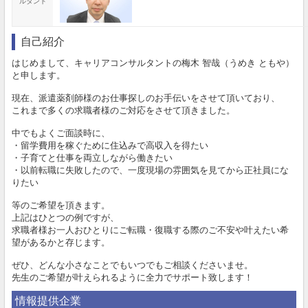
ルタント
自己紹介
はじめまして、キャリアコンサルタントの梅木 智哉（うめき ともや）
と申します。
現在、派遣薬剤師様のお仕事探しのお手伝いをさせて頂いており、
これまで多くの求職者様のご対応をさせて頂きました。
中でもよくご面談時に、
・留学費用を稼ぐために住込みで高収入を得たい
・子育てと仕事を両立しながら働きたい
・以前転職に失敗したので、一度現場の雰囲気を見てから正社員にな
りたい
等のご希望を頂きます。
上記はひとつの例ですが、
求職者様お一人おひとりにご転職・復職する際のご不安や叶えたい希
望があるかと存じます。
ぜひ、どんな小さなことでもいつでもご相談くださいませ。
先生のご希望が叶えられるように全力でサポート致します！
情報提供企業