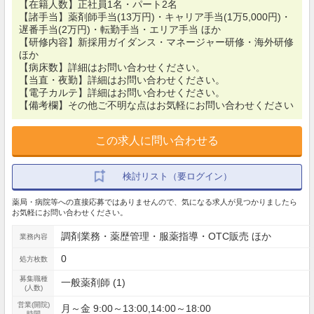
【在籍人数】正社員1名・パート2名
【諸手当】薬剤師手当(13万円)・キャリア手当(1万5,000円)・
遅番手当(2万円)・転勤手当・エリア手当 ほか
【研修内容】新採用ガイダンス・マネージャー研修・海外研修
ほか
【病床数】詳細はお問い合わせください。
【当直・夜勤】詳細はお問い合わせください。
【電子カルテ】詳細はお問い合わせください。
【備考欄】その他ご不明な点はお気軽にお問い合わせください
この求人に問い合わせる
検討リスト（要ログイン）
薬局・病院等への直接応募ではありませんので、気になる求人が見つかりましたら
お気軽にお問い合わせください。
調剤業務・薬歴管理・服薬指導・OTC販売 ほか
業務内容
0
処方枚数
募集職種
一般薬剤師 (1)
(人数)
営業(開院)
月～金 9:00～13:00,14:00～18:00
時間