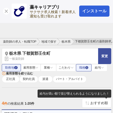
薬キャリアプリ
インストール
ログイン
会員登録
サクサク求人検索！新着求人
通知も受け取れます
下都賀郡壬生町の薬剤師求
薬剤師の求人・転職TOP
地域で探す
栃木県
栃木県 下都賀郡壬生町
変更
一般薬剤師
勤務地
雇用形態
業種
こだわり
職種
給与
✓
1
雇用形態を絞り込む
正社員
契約社員
派遣
パート・アルバイト
給与が高い順で並び替えられるようになりました！
4
件
の検索結果
1-20件