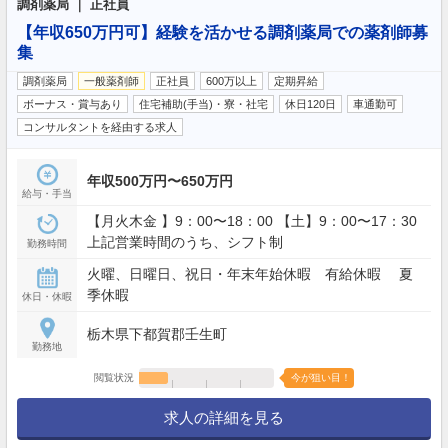
調剤薬局 ｜ 正社員
【年収650万円可】経験を活かせる調剤薬局での薬剤師募
集
調剤薬局
一般薬剤師
正社員
600万以上
定期昇給
ボーナス・賞与あり
住宅補助(手当)・寮・社宅
休日120日
車通勤可
コンサルタントを経由する求人
年収500万円〜650万円
給与・手当
【月火木金 】9：00〜18：00 【土】9：00〜17：30
上記営業時間のうち、シフト制
勤務時間
火曜、日曜日、祝日・年末年始休暇 有給休暇 夏
季休暇
休日・休暇
栃木県下都賀郡壬生町
勤務地
閲覧状況
今が狙い目！
求人の詳細を見る