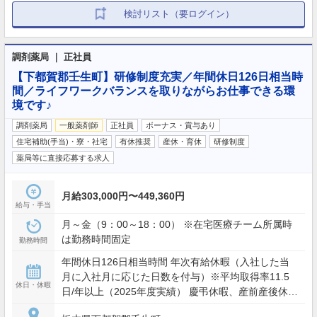
検討リスト（要ログイン）
調剤薬局 ｜ 正社員
【下都賀郡壬生町】研修制度充実／年間休日126日相当時
間／ライフワークバランスを取りながらお仕事できる環
境です♪
調剤薬局
一般薬剤師
正社員
ボーナス・賞与あり
住宅補助(手当)・寮・社宅
有休推奨
産休・育休
研修制度
薬局等に直接応募する求人
月給303,000円〜449,360円
給与・手当
月～金（9：00～18：00） ※在宅医療チーム所属時
は勤務時間固定
勤務時間
年間休日126日相当時間 年次有給休暇（入社した当
月に入社月に応じた日数を付与）※平均取得率11.5
休日・休暇
日/年以上（2025年度実績） 慶弔休暇、産前産後休暇
(取得率100%)、介護休暇、生理休暇 連続休暇制度