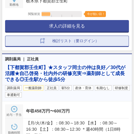
栃木県下都賀郡壬生町
（最長9日間、初年度最長5日間） 特別休暇（配偶者
勤務地
の出産2日間、弔事3～7日間、裁判員裁判5日間、転
勤2～3日間） など
閲覧状況
今が狙い目！
求人の詳細を見る
検討リスト（要ログイン）
調剤薬局 ｜ 正社員
【下都賀郡壬生町】★スタッフ同士の仲は良好／30代が
活躍★自己啓発・社内外の研修充実⇒薬剤師として成長
できる◎壬生駅から徒歩5分
調剤薬局
一般薬剤師
正社員
駅5分
産休・育休
転勤なし
研修制度
車通勤可
年収458万円〜600万円
給与・手当
【月/火/木/金】：08:30～18:30 【水】：08:30～
16:30 【土】：08:30～12:30 ＊週40時間（1日8時
勤務時間