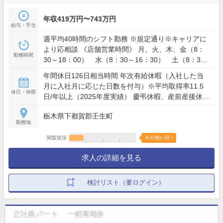
年収419万円〜743万円
給与・手当
週平均40時間のシフト勤務 ※規定通り※キャリアに
より応相談 《店舗営業時間》 月、火、木、金（8：
勤務時間
30～18：00） 水（8：30～16：30） 土（8：30
～12：30）
年間休日126日相当時間 年次有給休暇（入社した当
月に入社月に応じた日数を付与）※平均取得率11.5
休日・休暇
日/年以上（2025年度実績） 慶弔休暇、産前産後休暇
(取得率100%)、介護休暇、生理休暇 連続休暇制度
栃木県下都賀郡壬生町
（最長9日間、初年度最長5日間） 特別休暇（配偶者
勤務地
の出産2日間、弔事3～7日間、裁判員裁判5日間、転
勤2～3日間） など
閲覧状況
今が狙い目！
求人の詳細を見る
検討リスト（要ログイン）