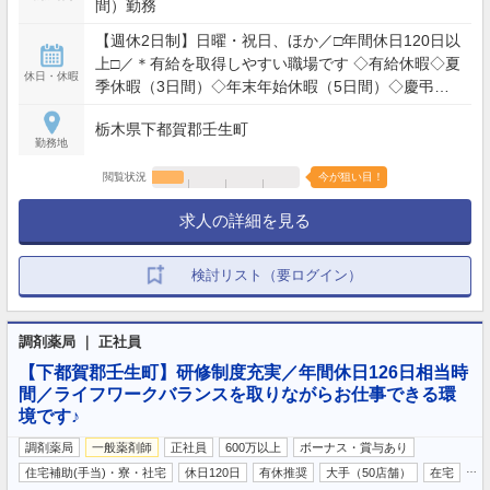
間）勤務
【週休2日制】日曜・祝日、ほか／□年間休日120日以
上□／＊有給を取得しやすい職場です ◇有給休暇◇夏
休日・休暇
季休暇（3日間）◇年末年始休暇（5日間）◇慶弔休
暇◇産前産後休暇◇育児休暇◇介護休暇◇感染症対
栃木県下都賀郡壬生町
応休暇
勤務地
閲覧状況
今が狙い目！
求人の詳細を見る
検討リスト（要ログイン）
調剤薬局 ｜ 正社員
【下都賀郡壬生町】研修制度充実／年間休日126日相当時
間／ライフワークバランスを取りながらお仕事できる環
境です♪
調剤薬局
一般薬剤師
正社員
600万以上
ボーナス・賞与あり
…
住宅補助(手当)・寮・社宅
休日120日
有休推奨
大手（50店舗）
在宅