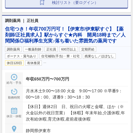
検討リスト（要ログイン）
調剤薬局 ｜ 正社員
住宅つき！年収700万円可！【伊東市/伊東駅すぐ】【薬
剤師/正社員求人】駅からすぐ★内科 開局18時まで／人
間関係◎福利厚生充実♪落ち着いた雰囲気の薬局です
調剤薬局
一般薬剤師
正社員
600万以上
定期昇給
ボーナス・賞与あり
住宅補助(手当)・寮・社宅
残業なし／ほぼなし
…
休日120日
有休推奨
年収650万円〜700万円
給与・手当
月水木土9:00〜18:00 火金 9:00〜17:00 ※早番9：
00〜18：00、遅番9：30〜18：30
勤務時間
【休日】週休2日 日、祝日の火曜と金曜、ほか（※
火金以外の祝日営業） 【休暇】年末年始,介護休暇,年
休日・休暇
次有給休暇,育児休暇,産前産後休暇
静岡県伊東市