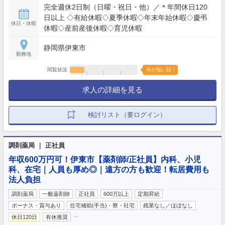
完全週休2日制（日曜・祝日・他）／＊年間休日120
日以上 ◇有給休暇◇夏季休暇◇年末年始休暇◇慶弔
休日・休暇
休暇◇産前産後休暇◇育児休暇
静岡県伊東市
勤務地
閲覧状況
今が狙い目！
求人の詳細を見る
検討リスト（要ログイン）
調剤薬局 ｜ 正社員
年収600万円可！伊東市【薬剤師/正社員】内科、小児
科、在宅｜人員も厚め◎｜遠方の方も歓迎！転居費用も
法人負担
調剤薬局
一般薬剤師
正社員
600万以上
定期昇給
ボーナス・賞与あり
住宅補助(手当)・寮・社宅
残業なし／ほぼなし
…
休日120日
有休推奨