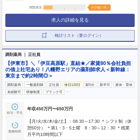
閲覧状況
今が狙い目！
求人の詳細を見る
検討リスト（要ログイン）
調剤薬局 ｜ 正社員
【伊東市】＼「伊豆高原駅」直結★／家賃80％会社負担
の借上社宅あり！八幡野エリアの薬剤師求人＜新幹線：
東京まで約2時間◎＞
調剤薬局
一般薬剤師
正社員
休日120日
駅5分
新卒可
産休・育休
…
未経験可
研修制度
ブランク可
年収450万円〜650万円
給与・手当
【月/火/水/木/金/土】：08:30～17:30 ＊シフト制（休
憩60分） ＊第1・3・5土曜 8：30～12：30 ＊残業
勤務時間
月平均10時間以下