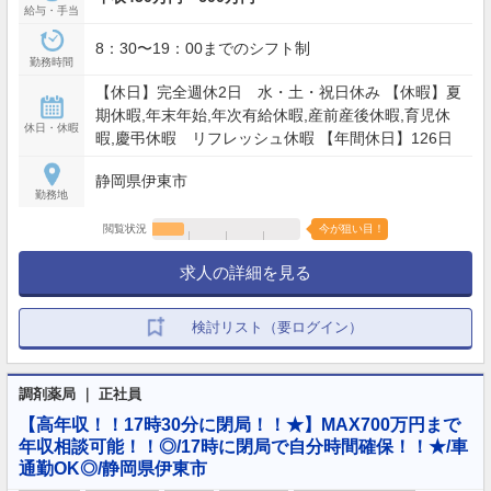
給与・手当
8：30〜19：00までのシフト制
勤務時間
【休日】完全週休2日 水・土・祝日休み 【休暇】夏
期休暇,年末年始,年次有給休暇,産前産後休暇,育児休
休日・休暇
暇,慶弔休暇 リフレッシュ休暇 【年間休日】126日
静岡県伊東市
勤務地
閲覧状況
今が狙い目！
求人の詳細を見る
検討リスト（要ログイン）
調剤薬局 ｜ 正社員
【高年収！！17時30分に閉局！！★】MAX700万円まで
年収相談可能！！◎/17時に閉局で自分時間確保！！★/車
通勤OK◎/静岡県伊東市