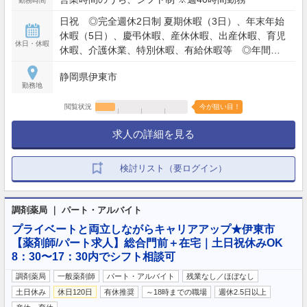
勤務時間
日祝 ◎完全週休2日制 夏期休暇（3日）、年末年始
休暇（5日）、慶弔休暇、産休休暇、出産休暇、育児
休日・休暇
休暇、介護休業、特別休暇、有給休暇等 ◎年間休
日120日以上
静岡県伊東市
勤務地
閲覧状況
今が狙い目！
求人の詳細を見る
検討リスト（要ログイン）
調剤薬局 ｜ パート・アルバイト
プライベートと両立しながらキャリアアップ★伊東市
【薬剤師/パート求人】総合門前＋在宅｜土日祝休みOK
8：30〜17：30内でシフト相談可
調剤薬局
一般薬剤師
パート・アルバイト
残業なし／ほぼなし
土日休み
休日120日
有休推奨
～18時までの職場
週休2.5日以上
…