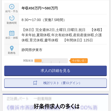
年収450万円〜580万円
給与・手当
8:30〜17:00（実働7.5時間）
勤務時間
【休日】完全週休2日,土曜日,日曜日,祝日 【休暇】
年末年始,夏期休暇,年次有給休暇,産前産後休暇,介護
休日・休暇
休暇,育児休暇,慶弔休暇 【年間休日】125日
静岡県伊東市
勤務地
閲覧状況
今が狙い目！
求人の詳細を見る
検討リスト（要ログイン）