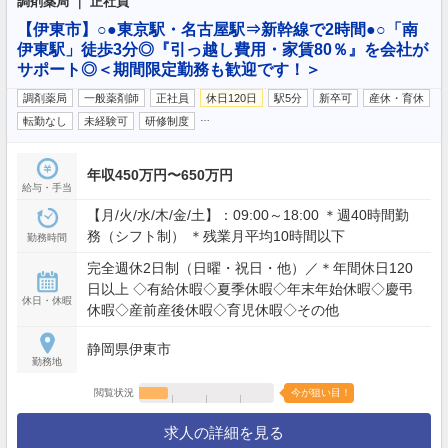
調剤薬局 ｜ 正社員
【伊東市】○●東京駅・名古屋駅⇒新幹線で2時間●○「南
伊東駅」徒歩3分◎『引っ越し費用・家賃80％』を会社が
サポート◎＜期間限定勤務も歓迎です！＞
調剤薬局
一般薬剤師
正社員
休日120日
駅5分
新卒可
産休・育休
…
転勤なし
未経験可
研修制度
年収450万円〜650万円
給与・手当
【月/火/水/木/金/土】：09:00～18:00 ＊週40時間勤
務（シフト制） ＊残業月平均10時間以下
勤務時間
完全週休2日制（日曜・祝日・他）／＊年間休日120
日以上 ◇有給休暇◇夏季休暇◇年末年始休暇◇慶弔
休日・休暇
休暇◇産前産後休暇◇育児休暇◇その他
静岡県伊東市
勤務地
閲覧状況
今が狙い目！
求人の詳細を見る