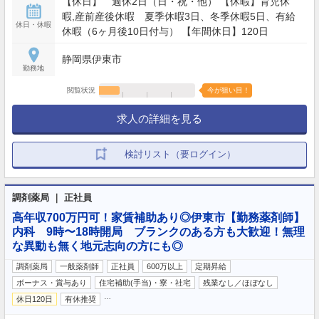
【休日】 週休2日（日・祝・他） 【休暇】育児休
暇,産前産後休暇 夏季休暇3日、冬季休暇5日、有給
休日・休暇
休暇（6ヶ月後10日付与） 【年間休日】120日
静岡県伊東市
勤務地
閲覧状況
今が狙い目！
求人の詳細を見る
検討リスト（要ログイン）
調剤薬局 ｜ 正社員
高年収700万円可！家賃補助あり◎伊東市【勤務薬剤師】
内科 9時〜18時開局 ブランクのある方も大歓迎！無理
な異動も無く地元志向の方にも◎
調剤薬局
一般薬剤師
正社員
600万以上
定期昇給
ボーナス・賞与あり
住宅補助(手当)・寮・社宅
残業なし／ほぼなし
…
休日120日
有休推奨