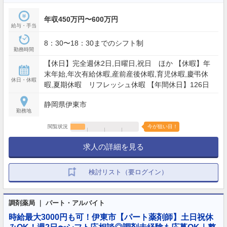
年収450万円〜600万円
給与・手当
8：30〜18：30までのシフト制
勤務時間
【休日】完全週休2日,日曜日,祝日 ほか 【休暇】年
末年始,年次有給休暇,産前産後休暇,育児休暇,慶弔休
休日・休暇
暇,夏期休暇 リフレッシュ休暇 【年間休日】126日
静岡県伊東市
勤務地
閲覧状況
今が狙い目！
求人の詳細を見る
検討リスト（要ログイン）
調剤薬局 ｜ パート・アルバイト
時給最大3000円も可！伊東市【パート薬剤師】土日祝休