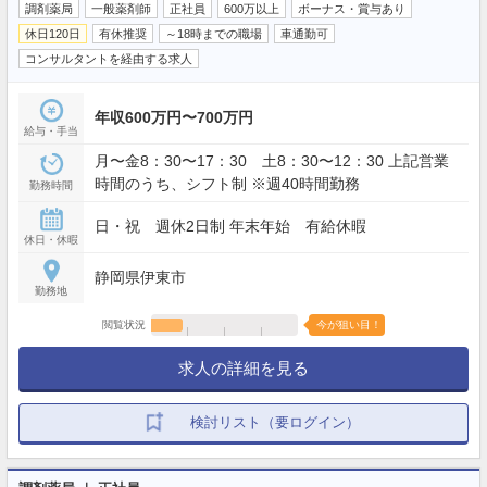
調剤薬局
一般薬剤師
正社員
600万以上
ボーナス・賞与あり
休日120日
有休推奨
～18時までの職場
車通勤可
コンサルタントを経由する求人
年収600万円〜700万円
給与・手当
月〜金8：30〜17：30 土8：30〜12：30 上記営業
時間のうち、シフト制 ※週40時間勤務
勤務時間
日・祝 週休2日制 年末年始 有給休暇
休日・休暇
静岡県伊東市
勤務地
閲覧状況
今が狙い目！
求人の詳細を見る
検討リスト（要ログイン）