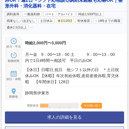
みOK！週2日〜シフト応相談◎調剤未経験も応募OK｜整
形外科・消化器科・在宅
調剤薬局
一般薬剤師
パート・アルバイト
時給2,500円以上
残業なし／ほぼなし
土日休み
休日120日
有休推奨
～18時までの職場
…
週休2.5日以上
時給2,000円〜3,000円
給与・手当
月〜金 9：00〜18：00 土 9：00〜13：00
内で1日4時間〜相談可 平日のみOK
勤務時間
【休日】日曜日,祝日 他シフト以外の日 ＊土日祝
休みOK 【休暇】年次有給休暇,産前産後休暇,育児休
休日・休暇
暇 【年間休日】128日
静岡県伊東市
勤務地
閲覧状況
今が狙い目！
求人の詳細を見る