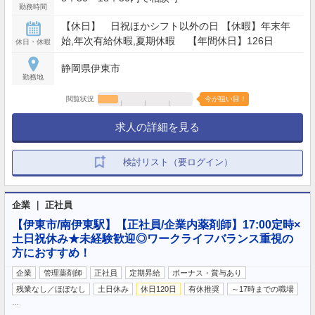
勤務時間
【休日】 日祝ほかシフト以外の日 【休暇】年末年
始,年次有給休暇,夏期休暇 【年間休日】126日
休日・休暇
静岡県伊東市
勤務地
閲覧状況
今が狙い目！
求人の詳細を見る
検討リスト（要ログイン）
企業 ｜ 正社員
【伊東市/南伊東駅】【正社員/企業内薬剤師】17:00定時×
土日祝休み★未経験歓迎◎ワークライフバランス重視の
方におすすめ！
企業
管理薬剤師
正社員
定期昇給
ボーナス・賞与あり
残業なし／ほぼなし
土日休み
休日120日
有休推奨
～17時までの職場
…