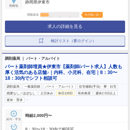
静岡県伊東市
勤務地
閲覧状況
今が狙い目！
求人の詳細を見る
検討リスト（要ログイン）
調剤薬局 ｜ パート・アルバイト
パート薬剤師増員★伊東市【薬剤師/パート求人】人数も
厚く活気のある店舗♪｜内科、小児科、在宅｜8：30〜
18：30内でシフト相談可
調剤薬局
一般薬剤師
パート・アルバイト
住宅補助(手当)・寮・社宅
残業なし／ほぼなし
土日休み
休日120日
有休推奨
週休2.5日以上
…
産休・育休
時給2,000円〜
給与・手当
8：30〜18：30内で相談可