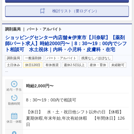
検討リスト（要ログイン）
調剤薬局 ｜ パート・アルバイト
ショッピングセンター内店舗★伊東市【川奈駅】【薬剤
師/パート求人】時給2000円〜｜8：30〜19：00内でシフ
ト相談可 水土祝休｜内科・小児科・皮膚科・在宅
調剤薬局
一般薬剤師
パート・アルバイト
残業なし／ほぼなし
土日休み
休日120日
有休推奨
週休2.5日以上
産休・育休
未経験可
…
時給2,000円〜
給与・手当
8：30〜19：00内で相談可
勤務時間
【休日】 水・土・祝日他シフト以外の日 【休暇】
夏期休暇,年末年始,年次有給休暇 【年間休日】126
休日・休暇
日