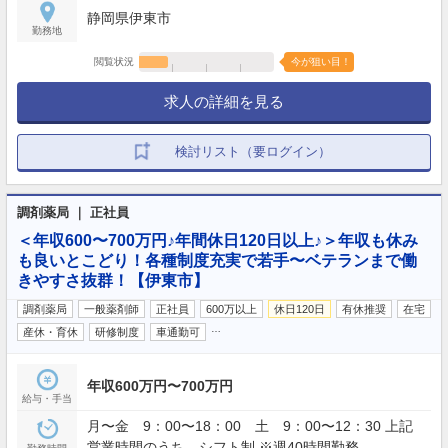
静岡県伊東市
勤務地
閲覧状況
今が狙い目！
求人の詳細を見る
検討リスト（要ログイン）
調剤薬局 ｜ 正社員
＜年収600〜700万円♪年間休日120日以上♪＞年収も休み
も良いとこどり！各種制度充実で若手〜ベテランまで働
きやすさ抜群！【伊東市】
調剤薬局
一般薬剤師
正社員
600万以上
休日120日
有休推奨
在宅
…
産休・育休
研修制度
車通勤可
年収600万円〜700万円
給与・手当
月〜金 9：00〜18：00 土 9：00〜12：30 上記
営業時間のうち、シフト制 ※週40時間勤務