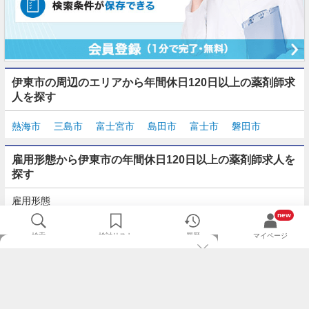
伊東市の周辺のエリアから年間休日120日以上の薬剤師求
人を探す
熱海市
三島市
富士宮市
島田市
富士市
磐田市
雇用形態から伊東市の年間休日120日以上の薬剤師求人を
探す
雇用形態
正社員
契約社員
派遣
パート・アルバイト
new
検索
検討リスト
履歴
マイページ
TOP
m3.comログインで
求人探しがもっと便利に
最近チェックした求人一覧
薬剤師の転職成功ガイド
希望に合う新着求人を通知