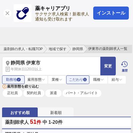
薬キャリアプリ
インストール
ログイン
会員登録
サクサク求人検索！新着求人
通知も受け取れます
伊東市の薬剤師求人一覧
薬剤師の求人・転職TOP
地域で探す
静岡県
静岡県 伊東市
変更
年間休日120日以上
履歴
勤務地
雇用形態
業種
こだわり
職種
給与
✓
1
雇用形態を絞り込む
正社員
契約社員
派遣
パート・アルバイト
おすすめ順
新着順
51
薬剤師求人
件
中 1-20件