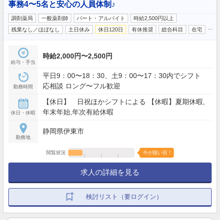
事務4〜5名と安心の人員体制♪
調剤薬局
一般薬剤師
パート・アルバイト
時給2,500円以上
…
残業なし／ほぼなし
土日休み
休日120日
有休推奨
総合科目
在宅
時給2,000円〜2,500円
給与・手当
平日9：00〜18：30、土9：00〜17：30内でシフト
応相談 ロング〜フル歓迎
勤務時間
【休日】 日祝ほかシフトによる 【休暇】夏期休暇,
年末年始,年次有給休暇
休日・休暇
静岡県伊東市
勤務地
閲覧状況
今が狙い目！
求人の詳細を見る
検討リスト（要ログイン）