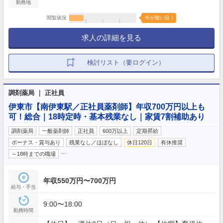
勤務地
閲覧状況
今が狙い目！
求人の詳細を見る
検討リスト（要ログイン）
調剤薬局 ｜ 正社員
伊東市【南伊東駅／正社員薬剤師】年収700万円以上も
可！総合｜18時定時・基本残業なし｜家賃7割補助あり
調剤薬局
一般薬剤師
正社員
600万以上
定期昇給
ボーナス・賞与あり
残業なし／ほぼなし
休日120日
有休推奨
…
～18時までの職場
年収550万円〜700万円
給与・手当
9:00〜18:00
勤務時間