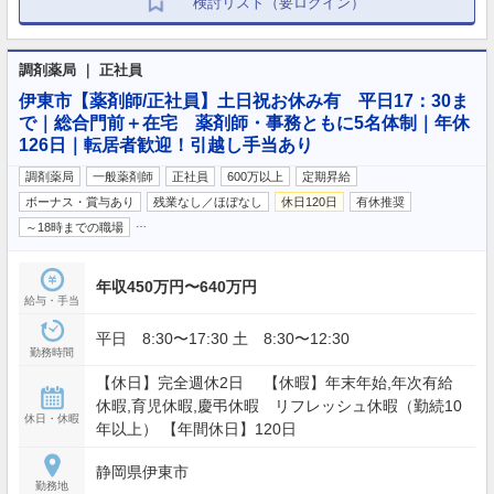
検討リスト（要ログイン）
調剤薬局 ｜ 正社員
伊東市【薬剤師/正社員】土日祝お休み有 平日17：30ま
で｜総合門前＋在宅 薬剤師・事務ともに5名体制｜年休
126日｜転居者歓迎！引越し手当あり
調剤薬局
一般薬剤師
正社員
600万以上
定期昇給
ボーナス・賞与あり
残業なし／ほぼなし
休日120日
有休推奨
…
～18時までの職場
年収450万円〜640万円
給与・手当
平日 8:30〜17:30 土 8:30〜12:30
勤務時間
【休日】完全週休2日 【休暇】年末年始,年次有給
休暇,育児休暇,慶弔休暇 リフレッシュ休暇（勤続10
休日・休暇
年以上） 【年間休日】120日
静岡県伊東市
勤務地