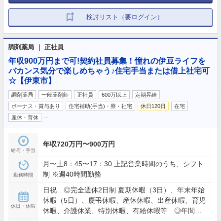
検討リスト（要ログイン）
調剤薬局 ｜ 正社員
年収900万円まで可!契約社員募集！憧れの伊豆ライフを
バカンス気分で楽しめちゃう♪住宅手当または借上社宅可
☆【伊東市】
調剤薬局
一般薬剤師
正社員
600万以上
定期昇給
ボーナス・賞与あり
住宅補助(手当)・寮・社宅
休日120日
在宅
…
産休・育休
年収720万円〜900万円
給与・手当
月〜土8：45〜17：30 上記営業時間のうち、シフト
制 ※週40時間勤務
勤務時間
日祝 ◎完全週休2日制 夏期休暇（3日）、年末年始
休暇（5日）、慶弔休暇、産休休暇、出産休暇、育児
休日・休暇
休暇、介護休業、特別休暇、有給休暇等 ◎年間休
日120日以上