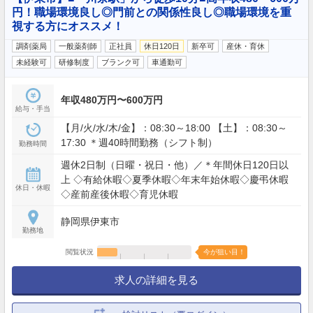
円！職場環境良し◎門前との関係性良し◎職場環境を重
視する方にオススメ！
調剤薬局
一般薬剤師
正社員
休日120日
新卒可
産休・育休
未経験可
研修制度
ブランク可
車通勤可
年収480万円〜600万円
給与・手当
【月/火/水/木/金】：08:30～18:00 【土】：08:30～
17:30 ＊週40時間勤務（シフト制）
勤務時間
週休2日制（日曜・祝日・他）／＊年間休日120日以
上 ◇有給休暇◇夏季休暇◇年末年始休暇◇慶弔休暇
休日・休暇
◇産前産後休暇◇育児休暇
静岡県伊東市
勤務地
閲覧状況
今が狙い目！
求人の詳細を見る