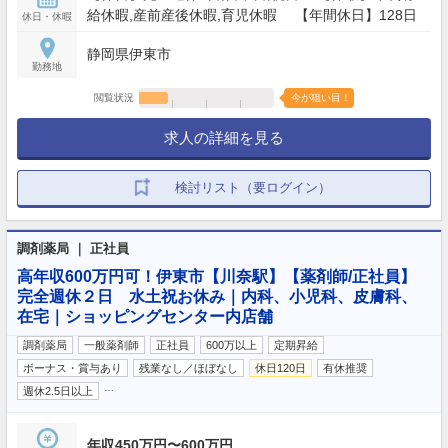
給休暇,産前産後休暇,育児休暇 【年間休日】128日
休日・休暇
静岡県伊東市
勤務地
閲覧状況
今が狙い目！
求人の詳細を見る
検討リスト（要ログイン）
調剤薬局 ｜ 正社員
高年収600万円可！伊東市【川奈駅】【薬剤師/正社員】
完全週休２日 水土祝お休み｜内科、小児科、皮膚科、
在宅｜ショッピングセンター内店舗
調剤薬局
一般薬剤師
正社員
600万以上
定期昇給
ボーナス・賞与あり
残業なし／ほぼなし
休日120日
有休推奨
…
週休2.5日以上
年収450万円〜600万円