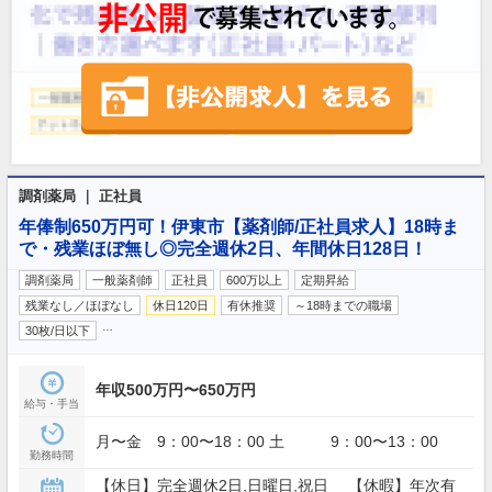
調剤薬局 ｜ 正社員
年俸制650万円可！伊東市【薬剤師/正社員求人】18時ま
で・残業ほぼ無し◎完全週休2日、年間休日128日！
調剤薬局
一般薬剤師
正社員
600万以上
定期昇給
残業なし／ほぼなし
休日120日
有休推奨
～18時までの職場
…
30枚/日以下
年収500万円〜650万円
給与・手当
月〜金 9：00〜18：00 土 9：00〜13：00
勤務時間
【休日】完全週休2日,日曜日,祝日 【休暇】年次有