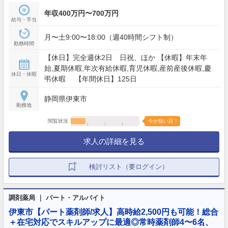
年収400万円〜700万円
給与・手当
月〜土9:00〜18:00（週40時間シフト制）
勤務時間
【休日】完全週休2日 日祝、ほか 【休暇】年末年
始,夏期休暇,年次有給休暇,育児休暇,産前産後休暇,慶
休日・休暇
弔休暇 【年間休日】125日
静岡県伊東市
勤務地
閲覧状況
今が狙い目！
求人の詳細を見る
検討リスト（要ログイン）
調剤薬局 ｜ パート・アルバイト
伊東市【パート薬剤師/求人】高時給2,500円も可能！総合
＋在宅対応でスキルアップに最適◎常時薬剤師4〜6名、