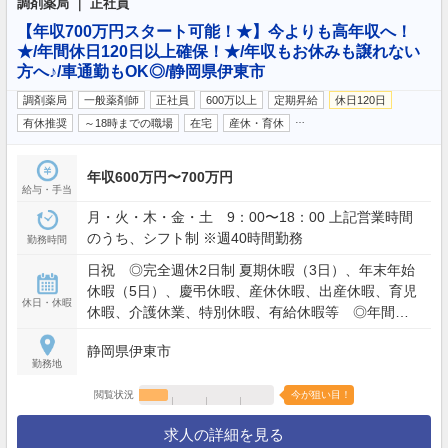
調剤薬局 ｜ 正社員
【年収700万円スタート可能！★】今よりも高年収へ！
★/年間休日120日以上確保！★/年収もお休みも譲れない
方へ♪/車通勤もOK◎/静岡県伊東市
調剤薬局
一般薬剤師
正社員
600万以上
定期昇給
休日120日
…
有休推奨
～18時までの職場
在宅
産休・育休
年収600万円〜700万円
給与・手当
月・火・木・金・土 9：00〜18：00 上記営業時間
のうち、シフト制 ※週40時間勤務
勤務時間
日祝 ◎完全週休2日制 夏期休暇（3日）、年末年始
休暇（5日）、慶弔休暇、産休休暇、出産休暇、育児
休日・休暇
休暇、介護休業、特別休暇、有給休暇等 ◎年間休
日120日以上
静岡県伊東市
勤務地
閲覧状況
今が狙い目！
求人の詳細を見る