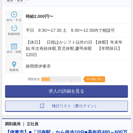
産休・育休
時給2,000円〜
給与・手当
平日 8:30〜17:30 土 8:30〜12:30内で相談可
勤務時間
【休日】 日祝ほかシフト以外の日 【休暇】年末年
始,年次有給休暇,育児休暇,慶弔休暇 【年間休日】
休日・休暇
120日
静岡県伊東市
勤務地
閲覧状況
今が狙い目！
求人の詳細を見る
検討リスト（要ログイン）
調剤薬局 ｜ 正社員
【伊東市】■「川奈駅」から徒歩10分■高年収480～600万