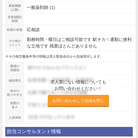
募集職種
一般薬剤師 (1)
(人数)
営業(開院)
時間
応相談
転勤の有無
勤務時間・曜日はご相談可能です 駅チカ！通勤に便利
その他の
コメント
な立地です 残業ほとんどありません
※その他労働条件等の情報は求人取扱会社から別途明示します。
職場の
雰囲気
福利厚生
求人票にない情報についても
お問い合わせください！
休みの
取りやすさ
お問い合わせして詳細を聞く
残業の
多さ
人員体制
担当コンサルタント情報