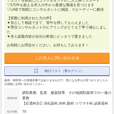
▽エリアを熟知したコンサルタントが二人三脚でサポート
▽5万件を超える求人の中から最適な職場を見つけます
▽LINEで気軽にコンサルタントに相談、スピーディーに解決
【実際に利用された方の声】
▼安心して相談できて、背中を押してもらえました
▼専任コンサルタントのヒアリングがとても丁寧で感心しまし
た
▼求人提案内容が自分の希望にピッタリで驚きました
お気軽にお問合せください。お待ちしております！
この求人に問い合わせる
検討リスト（要ログイン）
薬局・病院等への直接応募ではありませんので、気になる求人が見つかりましたら
お気軽にお問い合わせください。
調剤業務、監査、服薬指導、その他調剤薬局での一連の
業務
業務内容
【応需科目】消化器科,内科,眼科,リウマチ科,泌尿器科
70
処方枚数