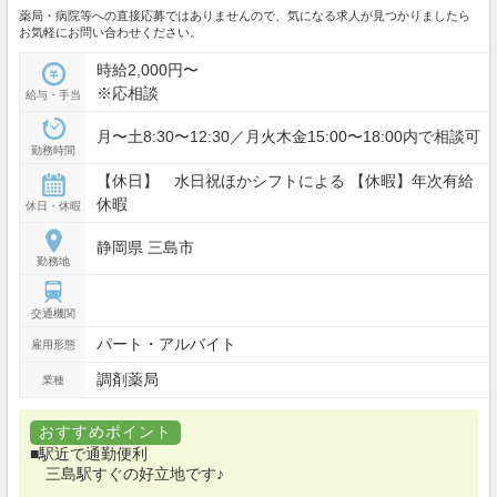
薬局・病院等への直接応募ではありませんので、気になる求人が見つかりましたら
お気軽にお問い合わせください。
時給2,000円〜
※応相談
給与・手当
月〜土8:30〜12:30／月火木金15:00〜18:00内で相談可
勤務時間
【休日】 水日祝ほかシフトによる 【休暇】年次有給
休暇
休日・休暇
静岡県 三島市
勤務地
交通機関
パート・アルバイト
雇用形態
調剤薬局
業種
おすすめポイント
■駅近で通勤便利
三島駅すぐの好立地です♪