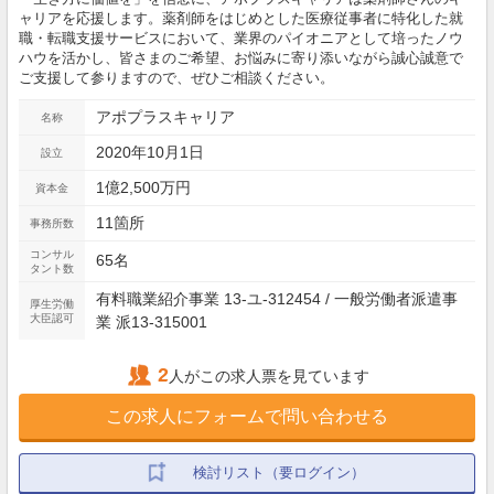
ャリアを応援します。薬剤師をはじめとした医療従事者に特化した就
職・転職支援サービスにおいて、業界のパイオニアとして培ったノウ
ハウを活かし、皆さまのご希望、お悩みに寄り添いながら誠心誠意で
ご支援して参りますので、ぜひご相談ください。
アポプラスキャリア
名称
2020年10月1日
設立
1億2,500万円
資本金
11箇所
事務所数
コンサル
65名
タント数
有料職業紹介事業 13-ユ-312454 / 一般労働者派遣事
厚生労働
大臣認可
業 派13-315001
2
人がこの求人票を見ています
この求人にフォームで問い合わせる
検討リスト（要ログイン）