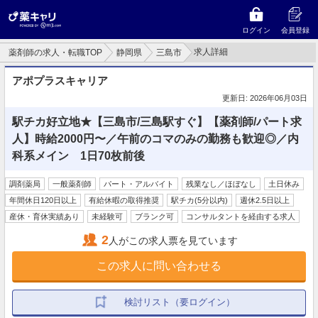
ログイン
会員登録
求人詳細
薬剤師の求人・転職TOP
静岡県
三島市
アポプラスキャリア
更新日: 2026年06月03日
駅チカ好立地★【三島市/三島駅すぐ】【薬剤師/パート求
人】時給2000円〜／午前のコマのみの勤務も歓迎◎／内
科系メイン 1日70枚前後
調剤薬局
一般薬剤師
パート・アルバイト
残業なし／ほぼなし
土日休み
年間休日120日以上
有給休暇の取得推奨
駅チカ(5分以内)
週休2.5日以上
産休・育休実績あり
未経験可
ブランク可
コンサルタントを経由する求人
2
人がこの求人票を見ています
この求人に問い合わせる
検討リスト（要ログイン）