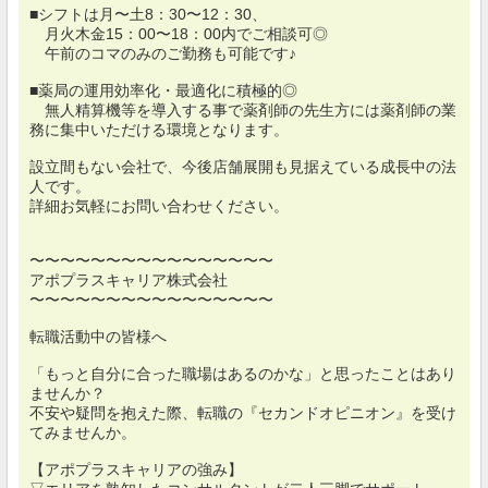
■シフトは月〜土8：30〜12：30、
月火木金15：00〜18：00内でご相談可◎
午前のコマのみのご勤務も可能です♪
■薬局の運用効率化・最適化に積極的◎
無人精算機等を導入する事で薬剤師の先生方には薬剤師の業
務に集中いただける環境となります。
設立間もない会社で、今後店舗展開も見据えている成長中の法
人です。
詳細お気軽にお問い合わせください。
〜〜〜〜〜〜〜〜〜〜〜〜〜〜〜〜
アポプラスキャリア株式会社
〜〜〜〜〜〜〜〜〜〜〜〜〜〜〜〜
転職活動中の皆様へ
「もっと自分に合った職場はあるのかな」と思ったことはあり
ませんか？
不安や疑問を抱えた際、転職の『セカンドオピニオン』を受け
てみませんか。
【アポプラスキャリアの強み】