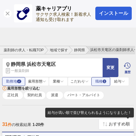
薬キャリアプリ
インストール
ログイン
会員登録
サクサク求人検索！新着求人
通知も受け取れます
浜松市天竜区の薬剤師求人
薬剤師の求人・転職TOP
地域で探す
静岡県
静岡県 浜松市天竜区
変更
一般薬剤師
履歴
勤務地
雇用形態
業種
こだわり
職種
給与
✓
1
雇用形態を絞り込む
正社員
契約社員
派遣
パート・アルバイト
給与が高い順で並び替えられるようになりました！
31
件
の検索結果
1-20件