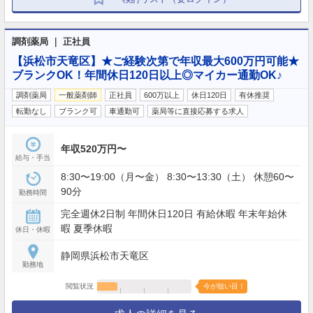
調剤薬局 ｜ 正社員
【浜松市天竜区】★ご経験次第で年収最大600万円可能★
ブランクOK！年間休日120日以上◎マイカー通勤OK♪
調剤薬局
一般薬剤師
正社員
600万以上
休日120日
有休推奨
転勤なし
ブランク可
車通勤可
薬局等に直接応募する求人
年収520万円〜
給与・手当
8:30〜19:00（月〜金） 8:30〜13:30（土） 休憩60〜
90分
勤務時間
完全週休2日制 年間休日120日 有給休暇 年末年始休
暇 夏季休暇
休日・休暇
静岡県浜松市天竜区
勤務地
閲覧状況
今が狙い目！