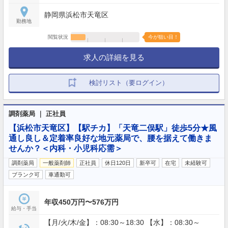
静岡県浜松市天竜区
勤務地
閲覧状況
今が狙い目！
求人の詳細を見る
検討リスト（要ログイン）
調剤薬局 ｜ 正社員
【浜松市天竜区】【駅チカ】「天竜二俣駅」徒歩5分★風
通し良し＆定着率良好な地元薬局で、腰を据えて働きま
せんか？＜内科・小児科応需＞
調剤薬局
一般薬剤師
正社員
休日120日
新卒可
在宅
未経験可
ブランク可
車通勤可
年収450万円〜576万円
給与・手当
【月/火/木/金】：08:30～18:30 【水】：08:30～