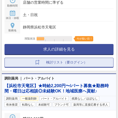
店舗の営業時間に準ずる
勤務時間
土・日祝
休日・休暇
静岡県浜松市天竜区
勤務地
閲覧状況
今が狙い目！
求人の詳細を見る
検討リスト（要ログイン）
調剤薬局 ｜ パート・アルバイト
【浜松市天竜区】★時給2,200円〜/パート募集★勤務時
間・曜日は応相談◎未経験OK！地域医療へ貢献♪
調剤薬局
一般薬剤師
パート・アルバイト
残業なし／ほぼなし
有休推奨
転勤なし
未経験可
ブランク可
薬局等に直接応募する求人