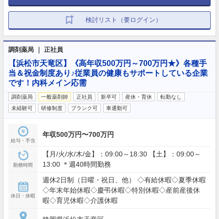
検討リスト（要ログイン）
調剤薬局 ｜ 正社員
【浜松市天竜区】《高年収500万円～700万円★》各種手
当＆祝金制度あり♪従業員の健康もサポートしている企業
です！内科メイン応需
調剤薬局
一般薬剤師
正社員
新卒可
産休・育休
転勤なし
未経験可
研修制度
ブランク可
車通勤可
年収500万円〜700万円
給与・手当
【月/火/水/木/金】：09:00～18:30 【土】：09:00～
13:00 ＊週40時間勤務
勤務時間
週休2日制（日曜・祝日、他） ◇有給休暇◇夏季休暇
◇年末年始休暇◇慶弔休暇◇特別休暇◇産前産後休
休日・休暇
暇◇育児休暇◇介護休暇