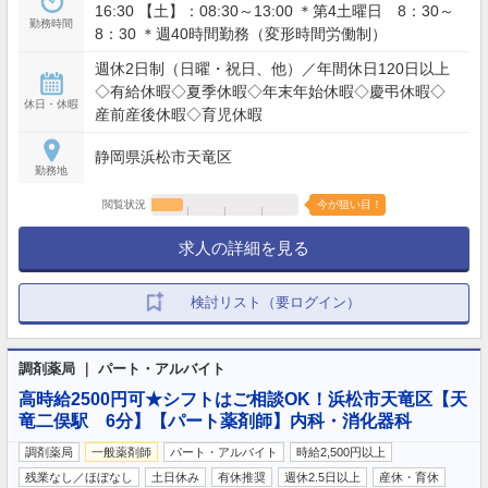
16:30 【土】：08:30～13:00 ＊第4土曜日 8：30～
勤務時間
8：30 ＊週40時間勤務（変形時間労働制）
週休2日制（日曜・祝日、他）／年間休日120日以上
◇有給休暇◇夏季休暇◇年末年始休暇◇慶弔休暇◇
休日・休暇
産前産後休暇◇育児休暇
静岡県浜松市天竜区
勤務地
閲覧状況
今が狙い目！
求人の詳細を見る
検討リスト（要ログイン）
調剤薬局 ｜ パート・アルバイト
高時給2500円可★シフトはご相談OK！浜松市天竜区【天
竜二俣駅 6分】【パート薬剤師】内科・消化器科
調剤薬局
一般薬剤師
パート・アルバイト
時給2,500円以上
残業なし／ほぼなし
土日休み
有休推奨
週休2.5日以上
産休・育休