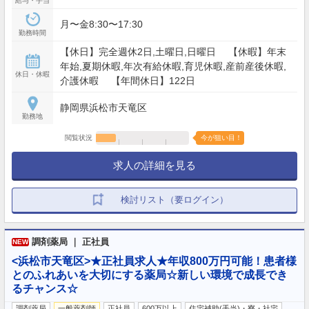
給与・手当
月〜金8:30〜17:30
勤務時間
【休日】完全週休2日,土曜日,日曜日 【休暇】年末
年始,夏期休暇,年次有給休暇,育児休暇,産前産後休暇,
休日・休暇
介護休暇 【年間休日】122日
静岡県浜松市天竜区
勤務地
閲覧状況
今が狙い目！
求人の詳細を見る
検討リスト（要ログイン）
調剤薬局 ｜ 正社員
NEW
<浜松市天竜区>★正社員求人★年収800万円可能！患者様
とのふれあいを大切にする薬局☆新しい環境で成長でき
るチャンス☆
調剤薬局
一般薬剤師
正社員
600万以上
住宅補助(手当)・寮・社宅