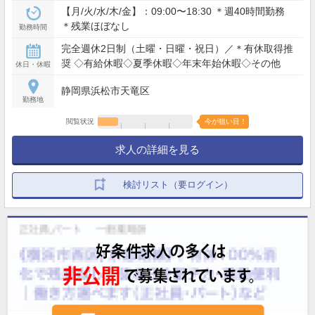
【月/火/水/木/金】：09:00〜18:30 ＊週40時間勤務
＊残業ほぼなし
勤務時間
完全週休2日制（土曜・日曜・祝日）／＊有休取得推
奨 ◇有給休暇◇夏季休暇◇年末年始休暇◇その他
休日・休暇
静岡県浜松市天竜区
勤務地
閲覧状況
今が狙い目！
求人の詳細を見る
検討リスト（要ログイン）