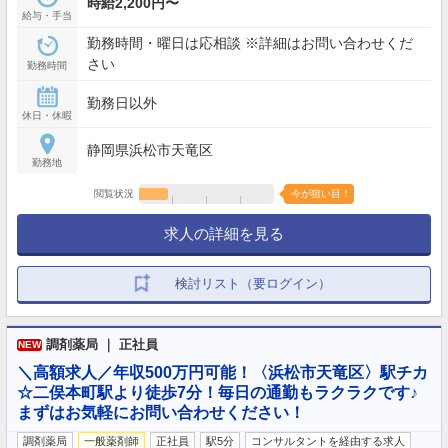
時給2,200円〜
給与・手当
勤務時間・曜日は応相談 ※詳細はお問い合わせくだ
さい
勤務時間
勤務日以外
休日・休暇
静岡県浜松市天竜区
勤務地
閲覧状況
今が狙い目！
求人の詳細を見る
検討リスト（要ログイン）
調剤薬局 ｜ 正社員
NEW
＼高額求人／年収500万円可能！〈浜松市天竜区〉駅チカ
☆二俣本町駅より徒歩7分！毎日の通勤もラクラクです♪
まずはお気軽にお問い合わせください！
調剤薬局
一般薬剤師
正社員
駅5分
コンサルタントを経由する求人