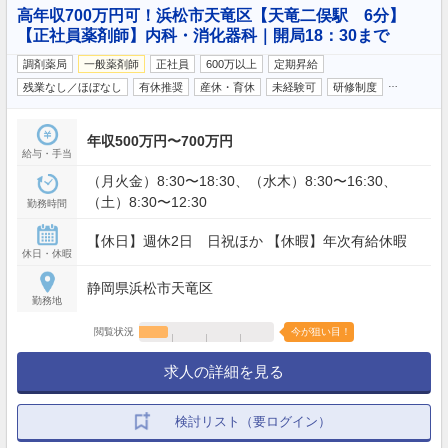
高年収700万円可！浜松市天竜区【天竜二俣駅 6分】
【正社員薬剤師】内科・消化器科｜開局18：30まで
調剤薬局
一般薬剤師
正社員
600万以上
定期昇給
…
残業なし／ほぼなし
有休推奨
産休・育休
未経験可
研修制度
年収500万円〜700万円
給与・手当
（月火金）8:30〜18:30、（水木）8:30〜16:30、
（土）8:30〜12:30
勤務時間
【休日】週休2日 日祝ほか 【休暇】年次有給休暇
休日・休暇
静岡県浜松市天竜区
勤務地
閲覧状況
今が狙い目！
求人の詳細を見る
検討リスト（要ログイン）