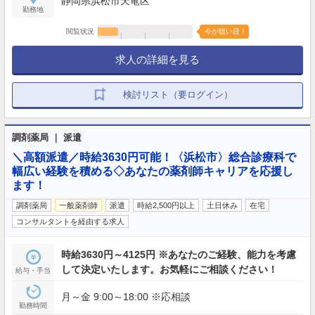
静岡県浜松市天竜区
勤務地
閲覧状況
今が狙い目！
求人の詳細を見る
検討リスト（要ログイン）
調剤薬局 ｜ 派遣
＼高額派遣／時給3630円可能！〈浜松市〉総合診療科で
幅広い経験を積める◇あなたの薬剤師キャリアを応援し
ます！
調剤薬局
一般薬剤師
派遣
時給2,500円以上
土日休み
在宅
コンサルタントを経由する求人
時給3630円～4125円 ※あなたのご経験、能力を考慮
して決定いたします。お気軽にご相談ください！
給与・手当
月～金 9:00～18:00 ※応相談
勤務時間