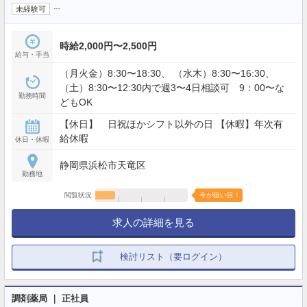
…
未経験可
時給2,000円〜2,500円
給与・手当
（月火金）8:30〜18:30、 （水木）8:30〜16:30、
（土）8:30〜12:30内で週3〜4日相談可 9：00〜な
勤務時間
どもOK
【休日】 日祝ほかシフト以外の日 【休暇】年次有
給休暇
休日・休暇
静岡県浜松市天竜区
勤務地
閲覧状況
今が狙い目！
求人の詳細を見る
検討リスト（要ログイン）
調剤薬局 ｜ 正社員