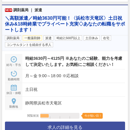
調剤薬局 ｜ 派遣
NEW
＼高額派遣／時給3630円可能！〈浜松市天竜区〉土日祝
休み&18時終業でプライベート充実◇あなたの転職をサポ
ートします！
調剤薬局
一般薬剤師
派遣
時給2,500円以上
土日休み
在宅
コンサルタントを経由する求人
時給3630円～4125円 ※あなたのご経験、能力を考慮
して決定いたします。お気軽にご相談ください！
給与・手当
月～金 9:00～18:00 ※応相談
勤務時間
土日祝
休日・休暇
静岡県浜松市天竜区
勤務地
閲覧状況
今が狙い目！
求人の詳細を見る