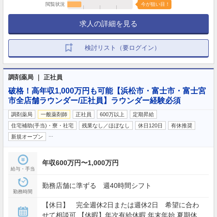
閲覧状況
今が狙い目！
求人の詳細を見る
検討リスト（要ログイン）
調剤薬局 ｜ 正社員
破格！高年収1,000万円も可能【浜松市・富士市・富士宮
市全店舗ラウンダー/正社員】ラウンダー経験必須
調剤薬局
一般薬剤師
正社員
600万以上
定期昇給
住宅補助(手当)・寮・社宅
残業なし／ほぼなし
休日120日
有休推奨
…
新規オープン
年収600万円〜1,000万円
給与・手当
勤務店舗に準ずる 週40時間シフト
勤務時間
【休日】 完全週休2日または週休2日 希望に合わ
せて相談可 【休暇】年次有給休暇,年末年始,夏期休