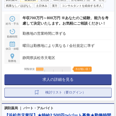
残業なし／ほぼなし
土日休み
漢方
コンサルタントを経由する求人
年収700万円～800万円 ※あなたのご経験、能力を考
慮して決定いたします。お気軽にご相談ください！
給与・手当
勤務地の営業時間に準ずる
勤務時間
曜日は勤務地により異なる / 会社規定に準ず
休日・休暇
静岡県浜松市天竜区
勤務地
閲覧状況
今が狙い目！
求人の詳細を見る
検討リスト（要ログイン）
調剤薬局 ｜ パート・アルバイト
【浜松市天竜区】★時給2,500円〜/パート募集★勤務時間