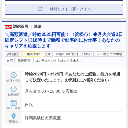
検討リスト（要ログイン）
調剤薬局 ｜ 派遣
NEW
＼高額派遣／時給3525円可能！〈浜松市〉◆月火金週3日
固定シフト◎18時まで勤務で効率的にお仕事！あなたの
キャリアを応援します
調剤薬局
一般薬剤師
派遣
時給2,500円以上
駅5分
～18時までの職場
在宅
車通勤可
コンサルタントを経由する求人
時給2820円～3525円 ※あなたのご経験、能力を考慮
して決定いたします。お気軽にご相談ください！
給与・手当
月火金 9:00～18:00 ※応相談
勤務時間
日祝
休日・休暇
静岡県浜松市天竜区
勤務地