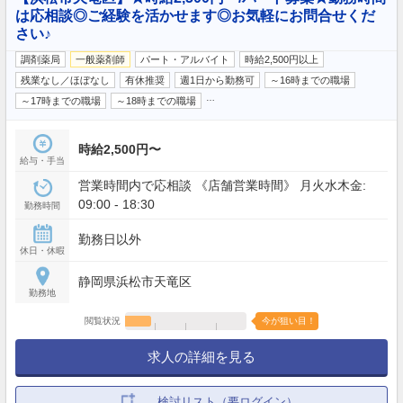
は応相談◎ご経験を活かせます◎お気軽にお問合せくだ
さい♪
調剤薬局
一般薬剤師
パート・アルバイト
時給2,500円以上
残業なし／ほぼなし
有休推奨
週1日から勤務可
～16時までの職場
…
～17時までの職場
～18時までの職場
時給2,500円〜
給与・手当
営業時間内で応相談 《店舗営業時間》 月火水木金:
09:00 - 18:30
勤務時間
勤務日以外
休日・休暇
静岡県浜松市天竜区
勤務地
閲覧状況
今が狙い目！
求人の詳細を見る
検討リスト（要ログイン）