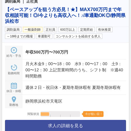
調剤薬局 ｜ 正社員
【ベースアップを狙う方必見！★】MAX700万円まで年
収相談可能！◎/今よりも高収入へ！♪/車通勤OK◎/静岡県
浜松市
調剤薬局
一般薬剤師
正社員
600万以上
定期昇給
有休推奨
～18時までの職場
車通勤可
コンサルタントを経由する求人
年収500万円〜700万円
給与・手当
月火木金9；00〜18：00 水9：00〜17：00 土9：
00〜12：30 上記営業時間のうち、シフト制 ※週40
勤務時間
時間勤務
週休２日・祝日休・夏期冬期休暇有 夏期冬期休暇有
休日・休暇
静岡県浜松市天竜区
勤務地
閲覧状況
今が狙い目！
求人の詳細を見る