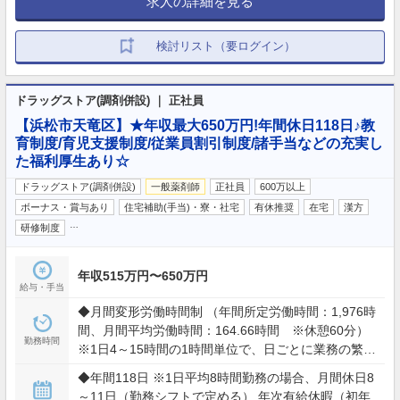
求人の詳細を見る
検討リスト（要ログイン）
ドラッグストア(調剤併設) ｜ 正社員
【浜松市天竜区】★年収最大650万円!年間休日118日♪教
育制度/育児支援制度/従業員割引制度/諸手当などの充実し
た福利厚生あり☆
ドラッグストア(調剤併設)
一般薬剤師
正社員
600万以上
ボーナス・賞与あり
住宅補助(手当)・寮・社宅
有休推奨
在宅
漢方
…
研修制度
年収515万円〜650万円
給与・手当
◆月間変形労働時間制 （年間所定労働時間：1,976時
間、月間平均労働時間：164.66時間 ※休憩60分）
勤務時間
※1日4～15時間の1時間単位で、日ごとに業務の繁閑
に応じて勤務時間を設定します。 ※業務の必要によ
◆年間118日 ※1日平均8時間勤務の場合、月間休日8
り所定時間外労働に従事（全社平均残業時間12～15
～11日（勤務シフトで定める） 年次有給休暇（初年