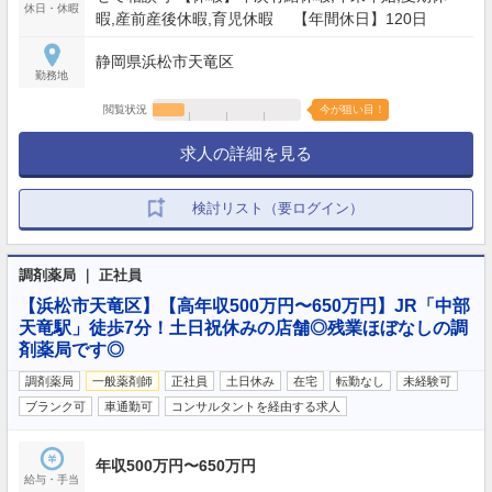
休日・休暇
暇,産前産後休暇,育児休暇 【年間休日】120日
静岡県浜松市天竜区
勤務地
閲覧状況
今が狙い目！
求人の詳細を見る
検討リスト（要ログイン）
調剤薬局 ｜ 正社員
【浜松市天竜区】【高年収500万円〜650万円】JR「中部
天竜駅」徒歩7分！土日祝休みの店舗◎残業ほぼなしの調
剤薬局です◎
調剤薬局
一般薬剤師
正社員
土日休み
在宅
転勤なし
未経験可
ブランク可
車通勤可
コンサルタントを経由する求人
年収500万円〜650万円
給与・手当