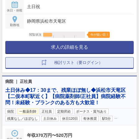
土日祝
休日・休暇
静岡県浜松市天竜区
勤務地
閲覧状況
今が狙い目！
求人の詳細を見る
検討リスト（要ログイン）
病院 ｜ 正社員
土日休み◆17：30まで、残業ほぼ無し◆浜松市天竜区
【二俣本町駅近く】【病院薬剤師/正社員】病院経験不
問！未経験・ブランクのある方も大歓迎！
病院
一般薬剤師
正社員
定期昇給
ボーナス・賞与あり
…
残業なし／ほぼなし
土日休み
休日120日
有休推奨
駅5分
年収370万円〜520万円