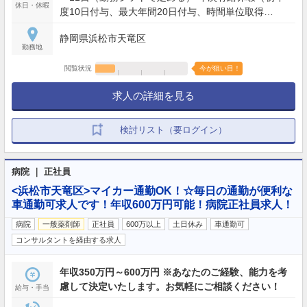
時間/月）
休日・休暇
度10日付与、最大年間20日付与、時間単位取得
可）、慶弔休暇
静岡県浜松市天竜区
勤務地
閲覧状況
今が狙い目！
求人の詳細を見る
検討リスト（要ログイン）
病院 ｜ 正社員
<浜松市天竜区>マイカー通勤OK！☆毎日の通勤が便利な
車通勤可求人です！年収600万円可能！病院正社員求人！
病院
一般薬剤師
正社員
600万以上
土日休み
車通勤可
コンサルタントを経由する求人
年収350万円～600万円 ※あなたのご経験、能力を考
慮して決定いたします。お気軽にご相談ください！
給与・手当