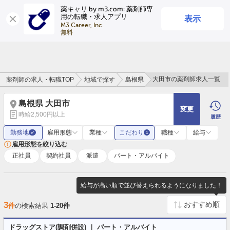
薬キャリ by m3.com: 薬剤師専
表示
用の転職・求人アプリ
ログイン
会員登録
M3 Career, Inc.

無料
大田市の薬剤師求人一覧
薬剤師の求人・転職TOP
地域で探す
島根県
島根県 大田市
変更
時給2,500円以上
履歴
勤務地
雇用形態
業種
こだわり
職種
給与
✓
1
雇用形態を絞り込む
正社員
契約社員
派遣
パート・アルバイト
給与が高い順で並び替えられるようになりました！
3
件
の検索結果
1-20件
ドラッグストア(調剤併設) ｜ パート・アルバイト