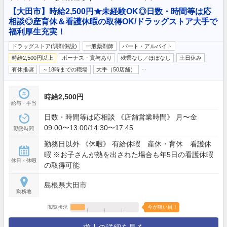
【大田市】時給2,500円★未経験OK◎日数・時間等は応
相談◎産育休＆看護休暇の取得OK/ドラッグストア大手で
福利厚生充実！
ドラッグストア(調剤併設)
一般薬剤師
パート・アルバイト
時給2,500円以上
ボーナス・賞与あり
残業なし／ほぼなし
土日休み
…
有休推奨
～18時までの職場
大手（50店舗）
時給2,500円
給与・手当
日数・時間等は応相談 《店舗営業時間》 月〜金
09:00〜13:00/14:30〜17:45
勤務時間
勤務日以外 《休暇》 有給休暇 産休・育休 看護休
暇 ※お子さんが熱を出された場合も年5日の看護休暇
休日・休暇
の取得可能
島根県大田市
勤務地
閲覧状況
今が狙い目！