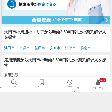
大田市の周辺のエリアから時給2,500円以上の薬剤師求人
を探す
浜田市
出雲市
益田市
安来市
江津市
雲南市
雇用形態から大田市の時給2,500円以上の薬剤師求人を探
す
雇用形態
正社員
契約社員
派遣
パート・アルバイト
new
検索
検討リスト
履歴
マイページ
TOP
m3.comログインで
求人探しがもっと便利に
最近チェックした求人一覧
薬剤師の転職成功ガイド