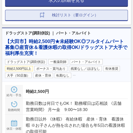
求人の詳細を見る
検討リスト（要ログイン）
ドラッグストア(調剤併設) ｜ パート・アルバイト
【大田市】時給2,500円★未経験OK◎フルタイムパート
募集◎産育休＆看護休暇の取得OK/ドラッグストア大手で
福利厚生充実！
ドラッグストア(調剤併設)
一般薬剤師
パート・アルバイト
時給2,500円以上
ボーナス・賞与あり
残業なし／ほぼなし
有休推奨
…
大手（50店舗）
産休・育休
転勤なし
時給2,500円
給与・手当
勤務日数は何日でもOK！ 勤務曜日は応相談 《店舗
営業時間》 月〜金 9:00〜18:30
勤務時間
勤務日以外 《休暇》 有給休暇 産休・育休 看護休
暇 ※お子さんが熱を出された場合も年5日の看護休暇
休日・休暇
の取得可能