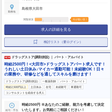
島根県大田市
勤務地
閲覧状況
今が狙い目！
求人の詳細を見る
検討リスト（要ログイン）
ドラッグストア(調剤併設) ｜ パート・アルバイト
NEW
時給2500円！<大田市>ドラッグストアパート求人です！
うれしい土日休み♪マイカー通勤可能！未経験OK！日々
の業務や、研修などを通してスキルを磨けます！
ドラッグストア(調剤併設)
一般薬剤師
パート・アルバイト
時給2,500円以上
土日休み
在宅
未経験可
車通勤可
コンサルタントを経由する求人
時給2500円 ※あなたのご経験、能力を考慮して決定
いたします。お気軽にご相談ください！
給与・手当