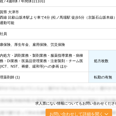
祝 / 4週8休 / 年間休日110日
賀県 大津市
西線 比叡山坂本駅より車で4分 (松ノ馬場駅 徒歩5分（京阪石山坂本線）
通勤可能
社員
康保険、厚生年金、雇用保険、労災保険
内処方・調剤業務・製剤業務・服薬指導業務・病棟
務・DI業務・医薬品管理業務・注射製剤・チーム医
処方枚数
(ICT、NST、褥瘡、緩和等)への参画 ほか
理薬剤師 (1)
転勤の有無
求人票にない情報についてもお問い合わせくださ
お問い合わせして詳細を聞く