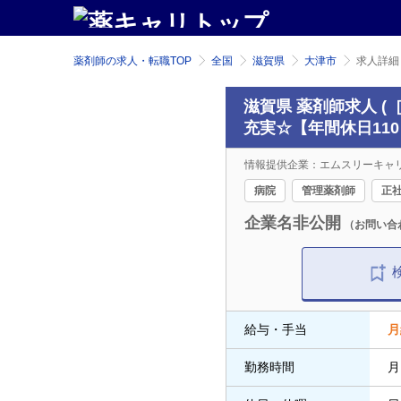
薬剤師の求人・転職TOP
全国
滋賀県
大津市
求人詳細
滋賀県 薬剤師求人 
充実☆【年間休日110
情報提供企業：エムスリーキャ
病院
管理薬剤師
正
企業名非公開
（お問い合
給与・手当
月
勤務時間
月