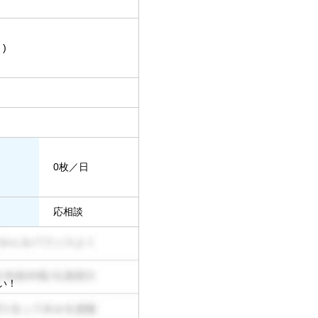
)
0枚／日
応相談
い！