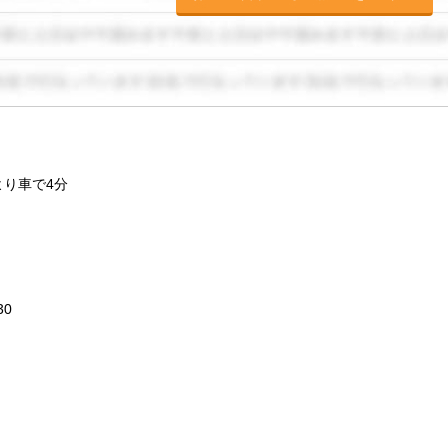
より車で4分
30