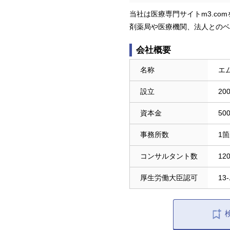
当社は医療専門サイトm3.c
剤薬局や医療機関、法人とのベ
会社概要
名称
エ
設立
20
資本金
50
事務所数
1
コンサルタント数
12
厚生労働大臣認可
13