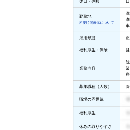
休日・休暇
日
滋
勤務地
湖
所要時間表示について
車
雇用形態
正
福利厚生・保険
健
院
業務内容
業
療
募集職種（人数）
管
職場の雰囲気
福利厚生
休みの取りやすさ