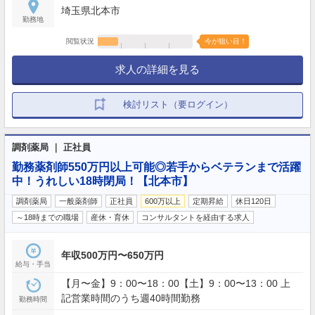
埼玉県北本市
勤務地
閲覧状況
今が狙い目！
求人の詳細を見る
検討リスト（要ログイン）
調剤薬局 ｜ 正社員
勤務薬剤師550万円以上可能◎若手からベテランまで活躍
中！うれしい18時閉局！【北本市】
調剤薬局
一般薬剤師
正社員
600万以上
定期昇給
休日120日
～18時までの職場
産休・育休
コンサルタントを経由する求人
年収500万円〜650万円
給与・手当
【月〜金】9：00〜18：00【土】9：00〜13：00 上
記営業時間のうち週40時間勤務
勤務時間