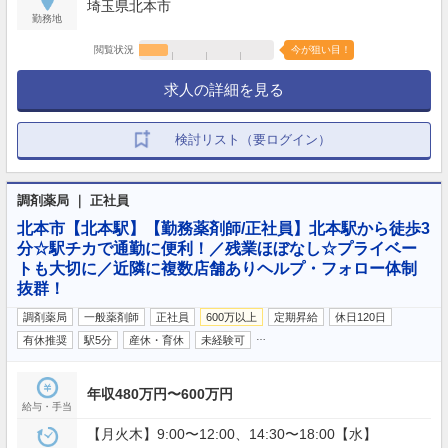
埼玉県北本市
勤務地
閲覧状況
今が狙い目！
求人の詳細を見る
検討リスト（要ログイン）
調剤薬局 ｜ 正社員
北本市【北本駅】【勤務薬剤師/正社員】北本駅から徒歩3
分☆駅チカで通勤に便利！／残業ほぼなし☆プライベー
トも大切に／近隣に複数店舗ありヘルプ・フォロー体制
抜群！
調剤薬局
一般薬剤師
正社員
600万以上
定期昇給
休日120日
…
有休推奨
駅5分
産休・育休
未経験可
年収480万円〜600万円
給与・手当
【月火木】9:00〜12:00、14:30〜18:00【水】