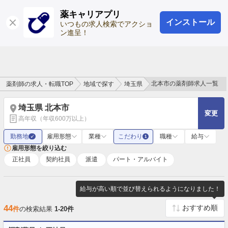
薬キャリアプリ
インストール
ログイン
会員登録
いつもの求人検索でアクショ
ン進呈！
北本市の薬剤師求人一覧
薬剤師の求人・転職TOP
地域で探す
埼玉県
埼玉県 北本市
変更
高年収（年収600万以上）
勤務地
雇用形態
業種
こだわり
職種
給与
✓
1
雇用形態を絞り込む
正社員
契約社員
派遣
パート・アルバイト
給与が高い順で並び替えられるようになりました！
44
件
の検索結果
1-20件