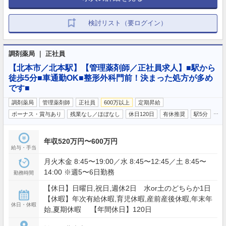
検討リスト（要ログイン）
調剤薬局 ｜ 正社員
【北本市／北本駅】【管理薬剤師／正社員求人】■駅から
徒歩5分■車通勤OK■整形外科門前！決まった処方が多め
です■
調剤薬局
管理薬剤師
正社員
600万以上
定期昇給
…
ボーナス・賞与あり
残業なし／ほぼなし
休日120日
有休推奨
駅5分
年収520万円〜600万円
給与・手当
月火木金 8:45〜19:00／水 8:45〜12:45／土 8:45〜
14:00 ※週5〜6日勤務
勤務時間
【休日】日曜日,祝日,週休2日 水or土のどちらか1日
【休暇】年次有給休暇,育児休暇,産前産後休暇,年末年
休日・休暇
始,夏期休暇 【年間休日】120日