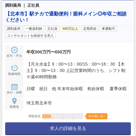
調剤薬局 ｜ 正社員
【北本市】駅チカで通勤便利！眼科メイン◎年収ご相談
ください！
調剤薬局
一般薬剤師
正社員
600万以上
定期昇給
車通勤可
コンサルタントを経由する求人
年収500万円〜650万円
給与・手当
【月火水金】9：00〜13：00/15：00〜18：30 【木
土】9：00〜13：00 上記営業時間のうち、シフト制
勤務時間
※週40時間勤務
日曜 祝日 他 年末年始休暇 有給休暇 夏季休暇
休日・休暇
埼玉県北本市
勤務地
閲覧状況
今が狙い目！
求人の詳細を見る