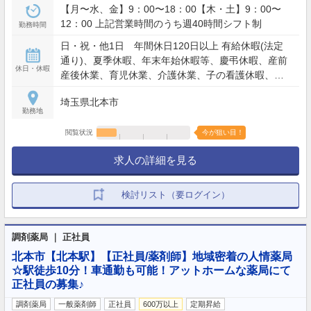
【月〜水、金】9：00〜18：00【木・土】9：00〜
12：00 上記営業時間のうち週40時間シフト制
勤務時間
日・祝・他1日 年間休日120日以上 有給休暇(法定
通り)、夏季休暇、年末年始休暇等、慶弔休暇、産前
休日・休暇
産後休業、育児休業、介護休業、子の看護休暇、介
護休暇、裁判員休暇 他
埼玉県北本市
勤務地
閲覧状況
今が狙い目！
求人の詳細を見る
検討リスト（要ログイン）
調剤薬局 ｜ 正社員
北本市【北本駅】【正社員/薬剤師】地域密着の人情薬局
☆駅徒歩10分！車通勤も可能！アットホームな薬局にて
正社員の募集♪
調剤薬局
一般薬剤師
正社員
600万以上
定期昇給