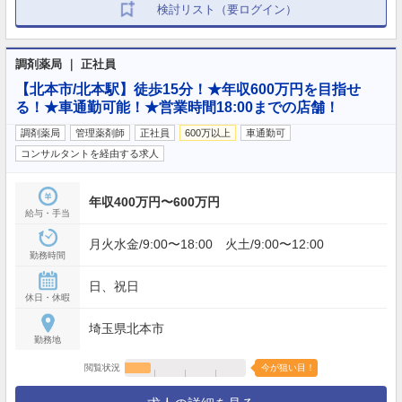
検討リスト（要ログイン）
調剤薬局 ｜ 正社員
【北本市/北本駅】徒歩15分！★年収600万円を目指せ
る！★車通勤可能！★営業時間18:00までの店舗！
調剤薬局
管理薬剤師
正社員
600万以上
車通勤可
コンサルタントを経由する求人
年収400万円〜600万円
給与・手当
月火水金/9:00〜18:00 火土/9:00〜12:00
勤務時間
日、祝日
休日・休暇
埼玉県北本市
勤務地
閲覧状況
今が狙い目！