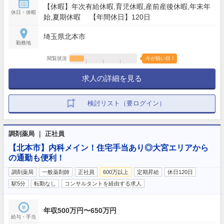
【休暇】年次有給休暇,育児休暇,産前産後休暇,年末年
休日・休暇
始,夏期休暇 【年間休日】120日
埼玉県北本市
勤務地
閲覧状況
今が狙い目！
求人の詳細を見る
検討リスト（要ログイン）
調剤薬局 ｜ 正社員
【北本市】内科メイン！住宅手当あり◎大宮エリアから
の通勤も便利！
調剤薬局
一般薬剤師
正社員
600万以上
定期昇給
休日120日
駅5分
転勤なし
コンサルタントを経由する求人
年収500万円〜650万円
給与・手当