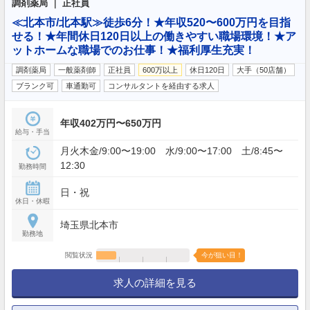
調剤薬局 ｜ 正社員
≪北本市/北本駅≫徒歩6分！★年収520〜600万円を目指
せる！★年間休日120日以上の働きやすい職場環境！★ア
ットホームな職場でのお仕事！★福利厚生充実！
調剤薬局
一般薬剤師
正社員
600万以上
休日120日
大手（50店舗）
ブランク可
車通勤可
コンサルタントを経由する求人
年収402万円〜650万円
給与・手当
月火木金/9:00〜19:00 水/9:00〜17:00 土/8:45〜
12:30
勤務時間
日・祝
休日・休暇
埼玉県北本市
勤務地
閲覧状況
今が狙い目！
求人の詳細を見る