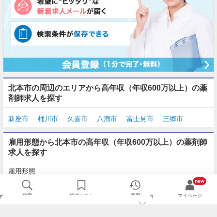
北本市の周辺のエリアから高年収（年収600万以上）の薬
剤師求人を探す
新座市
桶川市
久喜市
八潮市
富士見市
三郷市
雇用形態から北本市の高年収（年収600万以上）の薬剤師
求人を探す
雇用形態
正社員
契約社員
派遣
パート・アルバイト
new
検索
検討リスト
履歴
マイページ
TOP