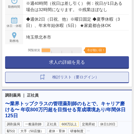
※週40時間（祝日は差し引く） 例：祝日が1日ある
勤務時間
場合は32時間になります。 ※残業ほぼなし
◆週休2日（日祝、他）※曜日固定 ◆夏季休暇（3
日）、年末年始休暇（5日） ★家庭都合休OK
休日・休暇
埼玉県北本市
勤務地
閲覧状況
今が狙い目！
求人の詳細を見る
検討リスト（要ログイン）
調剤薬局 ｜ 正社員
〜業界トップクラスの管理薬剤師のもとで、キャリア磨
ける〜 年収800万円超を目指せる育成環境あり/年間休日
125日
調剤薬局
一般薬剤師
正社員
600万以上
定期昇給
休日120日
…
駅5分
大手（50店舗）
産休・育休
研修制度