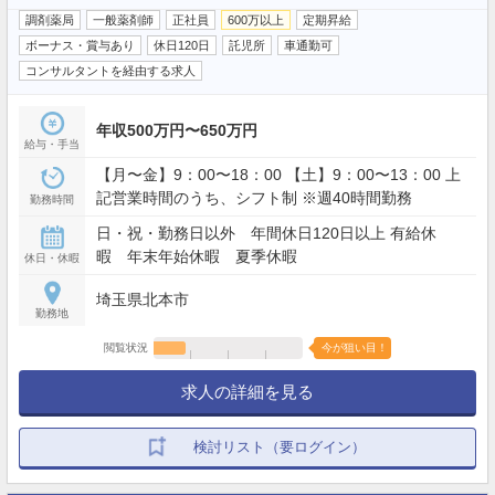
調剤薬局
一般薬剤師
正社員
600万以上
定期昇給
ボーナス・賞与あり
休日120日
託児所
車通勤可
コンサルタントを経由する求人
年収500万円〜650万円
給与・手当
【月〜金】9：00〜18：00 【土】9：00〜13：00 上
記営業時間のうち、シフト制 ※週40時間勤務
勤務時間
日・祝・勤務日以外 年間休日120日以上 有給休
暇 年末年始休暇 夏季休暇
休日・休暇
埼玉県北本市
勤務地
閲覧状況
今が狙い目！
求人の詳細を見る
検討リスト（要ログイン）