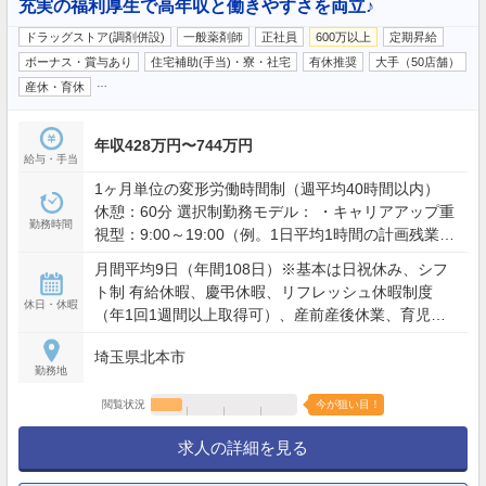
充実の福利厚生で高年収と働きやすさを両立♪
ドラッグストア(調剤併設)
一般薬剤師
正社員
600万以上
定期昇給
ボーナス・賞与あり
住宅補助(手当)・寮・社宅
有休推奨
大手（50店舗）
…
産休・育休
年収428万円〜744万円
給与・手当
1ヶ月単位の変形労働時間制（週平均40時間以内）
休憩：60分 選択制勤務モデル： ・キャリアアップ重
勤務時間
視型：9:00～19:00（例。1日平均1時間の計画残業を
含む） ・ワークライフバランス型：9:00～19:00の間
月間平均9日（年間108日）※基本は日祝休み、シフ
で実働8時間（残業想定少） ※夜間・土日含むシフト
ト制 有給休暇、慶弔休暇、リフレッシュ休暇制度
勤務あり（配属店舗の営業時間による）
休日・休暇
（年1回1週間以上取得可）、産前産後休業、育児休
業、介護休業、看護休暇、引越休暇、裁判員休暇 等
埼玉県北本市
勤務地
閲覧状況
今が狙い目！
求人の詳細を見る