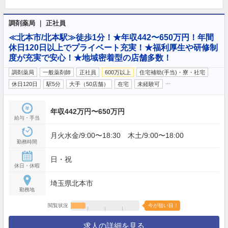
調剤薬局 ｜ 正社員
≪北本市/北本駅≫徒歩1分！★年収442〜650万円！年間
休日120日以上でプライベート充実！★福利厚生や研修制
度が充実で安心！★地域密着型の店舗多数！
調剤薬局
一般薬剤師
正社員
600万以上
住宅補助(手当)・寮・社宅
…
休日120日
駅5分
大手（50店舗）
在宅
未経験可
年収442万円〜650万円
給与・手当
月火水金/9:00〜18:30 木土/9:00〜18:00
勤務時間
日・祝
休日・休暇
埼玉県北本市
勤務地
閲覧状況
今が狙い目！
求人の詳細を見る