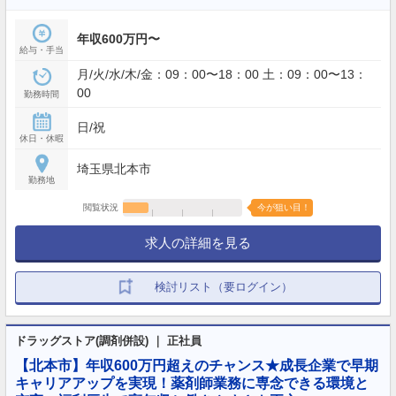
年収600万円〜
給与・手当
月/火/水/木/金：09：00〜18：00 土：09：00〜13：
00
勤務時間
日/祝
休日・休暇
埼玉県北本市
勤務地
閲覧状況
今が狙い目！
求人の詳細を見る
検討リスト（要ログイン）
ドラッグストア(調剤併設) ｜ 正社員
【北本市】年収600万円超えのチャンス★成長企業で早期
キャリアアップを実現！薬剤師業務に専念できる環境と