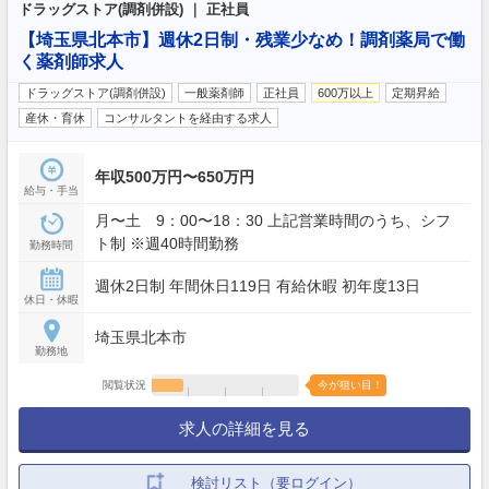
ドラッグストア(調剤併設) ｜ 正社員
【埼玉県北本市】週休2日制・残業少なめ！調剤薬局で働
く薬剤師求人
ドラッグストア(調剤併設)
一般薬剤師
正社員
600万以上
定期昇給
産休・育休
コンサルタントを経由する求人
年収500万円〜650万円
給与・手当
月〜土 9：00〜18：30 上記営業時間のうち、シフ
ト制 ※週40時間勤務
勤務時間
週休2日制 年間休日119日 有給休暇 初年度13日
休日・休暇
埼玉県北本市
勤務地
閲覧状況
今が狙い目！
求人の詳細を見る
検討リスト（要ログイン）