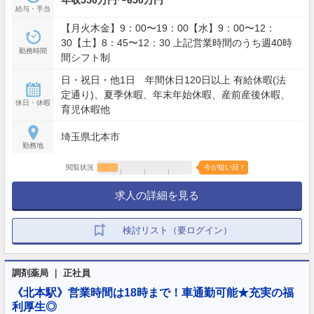
給与・手当
【月火木金】9：00〜19：00【水】9：00〜12：
30【土】8：45〜12：30 上記営業時間のうち週40時
勤務時間
間シフト制
日・祝日・他1日 年間休日120日以上 有給休暇(法
定通り)、夏季休暇、年末年始休暇、産前産後休暇、
休日・休暇
育児休暇他
埼玉県北本市
勤務地
閲覧状況
今が狙い目！
求人の詳細を見る
検討リスト（要ログイン）
調剤薬局 ｜ 正社員
《北本駅》営業時間は18時まで！車通勤可能★充実の福
利厚生◎