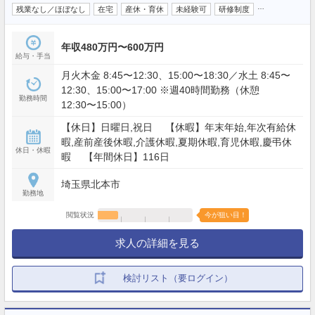
…
残業なし／ほぼなし
在宅
産休・育休
未経験可
研修制度
年収480万円〜600万円
給与・手当
月火木金 8:45〜12:30、15:00〜18:30／水土 8:45〜
12:30、15:00〜17:00 ※週40時間勤務（休憩
勤務時間
12:30〜15:00）
【休日】日曜日,祝日 【休暇】年末年始,年次有給休
暇,産前産後休暇,介護休暇,夏期休暇,育児休暇,慶弔休
休日・休暇
暇 【年間休日】116日
埼玉県北本市
勤務地
閲覧状況
今が狙い目！
求人の詳細を見る
検討リスト（要ログイン）