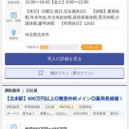
15:00〜18:00【金土】9:00〜12:00
勤務時間
【休日】日曜日,祝日,完全週休2日 【休暇】夏期休
暇,年末年始,年次有給休暇,産前産後休暇,育児休暇,介
休日・休暇
護休暇,慶弔休暇 【年間休日】120日
埼玉県北本市
勤務地
閲覧状況
今が狙い目！
求人の詳細を見る
検討リスト（要ログイン）
調剤薬局 ｜ 正社員
【北本駅】600万円以上◎整形外科メイン◎薬局長候補！
調剤薬局
管理薬剤師
正社員
600万以上
定期昇給
…
ボーナス・賞与あり
残業なし／ほぼなし
休日120日
有休推奨
駅5分
年収550万円〜650万円