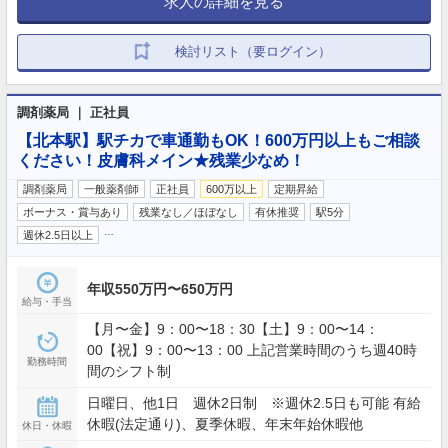
求人の詳細を見る
検討リスト（要ログイン）
調剤薬局 ｜ 正社員
【北本駅】駅チカで車通勤もOK！600万円以上もご相談
ください！皮膚科メイン★残業少なめ！
調剤薬局
一般薬剤師
正社員
600万以上
定期昇給
ボーナス・賞与あり
残業なし／ほぼなし
有休推奨
駅5分
…
週休2.5日以上
年収550万円〜650万円
給与・手当
【月〜金】9：00〜18：30【土】9：00〜14：
00【祝】9：00〜13：00 上記営業時間のうち週40時
勤務時間
間のシフト制
日曜日、他1日 週休2日制 ※週休2.5日も可能 有給
休暇(法定通り)、夏季休暇、年末年始休暇他
休日・休暇