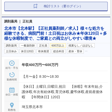
検討リスト（要ログイン）
調剤薬局 ｜ 正社員
北本市【北本駅】【正社員薬剤師／求人】様々な処方を
経験できる、病院門前！土日祝はお休み★年休120日＋多
様な休暇制度で、ご家庭との両立がしやすい環境★
調剤薬局
一般薬剤師
正社員
600万以上
残業なし／ほぼなし
…
土日休み
休日120日
有休推奨
総合科目
産休・育休
年収400万円〜600万円
給与・手当
【月〜金】8:30〜18:30
勤務時間
【休日】土曜日,日曜日,祝日 【休暇】年末年始,介
護休暇,年次有給休暇,育児休暇,慶弔休暇,産前産後休
休日・休暇
暇 【年間休日】120日
埼玉県北本市
勤務地