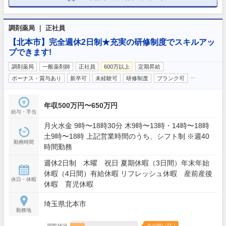
調剤薬局 ｜ 正社員
【北本市】完全週休2日制★充実の研修制度でスキルアッ
プできます!
調剤薬局
一般薬剤師
正社員
600万以上
定期昇給
…
ボーナス・賞与あり
新卒可
未経験可
研修制度
ブランク可
年収500万円〜650万円
給与・手当
月火水金 9時〜18時30分 木9時〜13時・14時〜18時
土9時〜18時 上記営業時間のうち、シフト制 ※週40
勤務時間
時間勤務
週休2日制 木曜 祝日 夏期休暇（3日間）年末年始
休暇（4日間）有給休暇 リフレッシュ休暇 産前産後
休日・休暇
休暇 育児休暇
埼玉県北本市
勤務地
閲覧状況
今が狙い目！