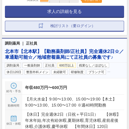
求人の詳細を見る
検討リスト（要ログイン）
調剤薬局 ｜ 正社員
北本市【北本駅】【勤務薬剤師/正社員】完全週休2日☆／
車通勤可能☆／地域密着薬局にて正社員の募集です♪
調剤薬局
一般薬剤師
正社員
600万以上
残業なし／ほぼなし
…
休日120日
整形外科メイン
未経験可
研修制度
ブランク可
年収480万円〜600万円
給与・手当
【月火水金】9:00〜13:00、15:00〜19:00【木土】
9:00〜13:00、15:00〜17:00 ※週40時間勤務
勤務時間
【休日】完全週休2日（日祝＋平日1日） 【休暇】
年末年始,年次有給休暇,夏期休暇,育児休暇,産前産後
休日・休暇
休暇,介護休暇,慶弔休暇 【年間休日】120日