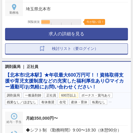
埼玉県北本市
勤務地
閲覧状況
今が狙い目！
求人の詳細を見る
検討リスト（要ログイン）
調剤薬局 ｜ 正社員
【北本市/北本駅】★年収最大600万円可！！資格取得支
援や育児支援制度などの充実した福利厚生あり◎マイカ
ー通勤可/お気軽にお問い合わせください！
調剤薬局
一般薬剤師
正社員
600万以上
ボーナス・賞与あり
…
残業なし／ほぼなし
有休推奨
在宅
産休・育休
転勤なし
月給350,000円〜
給与・手当
◆シフト制 《勤務時間》9:00〜18:30（休憩90分）