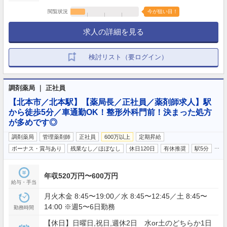
閲覧状況
今が狙い目！
求人の詳細を見る
検討リスト（要ログイン）
調剤薬局 ｜ 正社員
【北本市／北本駅】【薬局長／正社員／薬剤師求人】駅
から徒歩5分／車通勤OK！整形外科門前！決まった処方
が多めです◎
調剤薬局
管理薬剤師
正社員
600万以上
定期昇給
…
ボーナス・賞与あり
残業なし／ほぼなし
休日120日
有休推奨
駅5分
年収520万円〜600万円
給与・手当
月火木金 8:45〜19:00／水 8:45〜12:45／土 8:45〜
14:00 ※週5〜6日勤務
勤務時間
【休日】日曜日,祝日,週休2日 水or土のどちらか1日