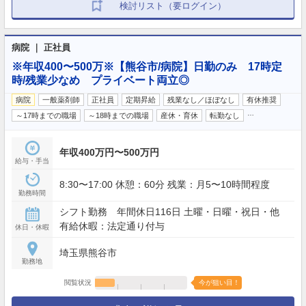
検討リスト（要ログイン）
病院 ｜ 正社員
※年収400〜500万※【熊谷市/病院】日勤のみ 17時定
時/残業少なめ プライベート両立◎
病院
一般薬剤師
正社員
定期昇給
残業なし／ほぼなし
有休推奨
…
～17時までの職場
～18時までの職場
産休・育休
転勤なし
年収400万円〜500万円
給与・手当
8:30〜17:00 休憩：60分 残業：月5〜10時間程度
勤務時間
シフト勤務 年間休日116日 土曜・日曜・祝日・他
有給休暇：法定通り付与
休日・休暇
埼玉県熊谷市
勤務地
閲覧状況
今が狙い目！