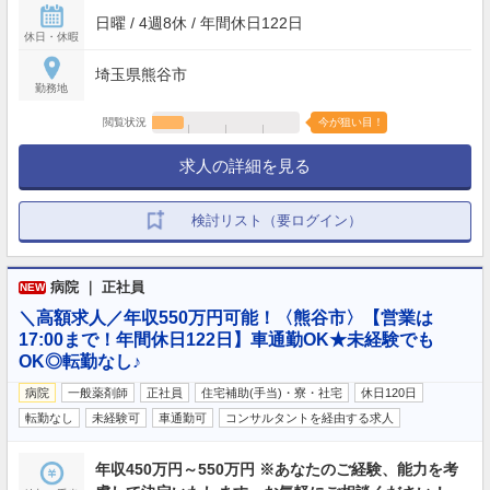
日曜 / 4週8休 / 年間休日122日
休日・休暇
埼玉県熊谷市
勤務地
閲覧状況
今が狙い目！
求人の詳細を見る
検討リスト（要ログイン）
病院 ｜ 正社員
NEW
＼高額求人／年収550万円可能！〈熊谷市〉【営業は
17:00まで！年間休日122日】車通勤OK★未経験でも
OK◎転勤なし♪
病院
一般薬剤師
正社員
住宅補助(手当)・寮・社宅
休日120日
転勤なし
未経験可
車通勤可
コンサルタントを経由する求人
年収450万円～550万円 ※あなたのご経験、能力を考