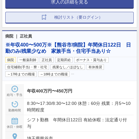
求人の詳細を見る
検討リスト（要ログイン）
病院 ｜ 正社員
※年収400〜500万※【熊谷市/病院】年間休日122日 日
勤のみ/残業少なめ 家族手当・住宅手当あり☆
病院
一般薬剤師
正社員
定期昇給
ボーナス・賞与あり
住宅補助(手当)・寮・社宅
残業なし／ほぼなし
有休推奨
…
～17時までの職場
～18時までの職場
年収400万円〜450万円
給与・手当
8:30〜17:30/8:30〜12:00 休憩：60分 残業：月5〜10
時間程度
勤務時間
シフト勤務 年間休日122日 有給休暇：法定通り付
与
休日・休暇
埼玉県熊谷市