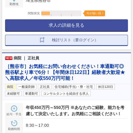
埼玉県熊谷市
勤務地
閲覧状況
今が狙い目！
求人の詳細を見る
検討リスト（要ログイン）
病院 ｜ 正社員
NEW
［熊谷市］お気軽にお問い合わせください！車通勤可◎
熊谷駅より車で6分！【年間休日122日】経験者大歓迎★
＼高額求人／年収550万円可能！
病院
一般薬剤師
正社員
住宅補助(手当)・寮・社宅
休日120日
未経験可
車通勤可
コンサルタントを経由する求人
年収450万円～550万円 ※あなたのご経験、能力を考
慮して決定いたします。お気軽にご相談ください！
給与・手当
8:30～17:00
勤務時間