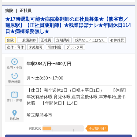
病院 ｜ 正社員
★17時退勤可能★病院薬剤師の正社員募集★【熊谷市／
籠原駅】【正社員薬剤師】★残業ほぼナシ★年間休日114
日★病棟業務無し★
病院
一般薬剤師
正社員
定期昇給
残業なし／ほぼなし
有休推奨
…
産休・育休
未経験可
研修制度
ブランク可
年収384万円〜500万円
給与・手当
月〜土8:30〜17:00
勤務時間
【休日】完全週休2日（日祝＋平日1日） 【休暇】
年次有給休暇,育児休暇,産前産後休暇,年末年始,慶弔
休日・休暇
休暇 【年間休日】114日
埼玉県熊谷市
勤務地
閲覧状況
今が狙い目！