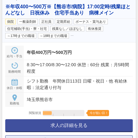
※年収400〜500万※【熊谷市/病院】17:00定時/残業ほと
んどなし 日祝休み 住宅手当あり 病棟メイン
病院
一般薬剤師
正社員
定期昇給
ボーナス・賞与あり
住宅補助(手当)・寮・社宅
残業なし／ほぼなし
有休推奨
…
～17時までの職場
～18時までの職場
年収400万円〜500万円
給与・手当
8:30〜17:00/8:30〜12:00 休憩：60分 残業：月5時間
程度
勤務時間
シフト勤務 年間休日113日 日曜・祝日・他 有給休
暇：法定通り付与
休日・休暇
埼玉県熊谷市
勤務地
閲覧状況
今が狙い目！
求人の詳細を見る