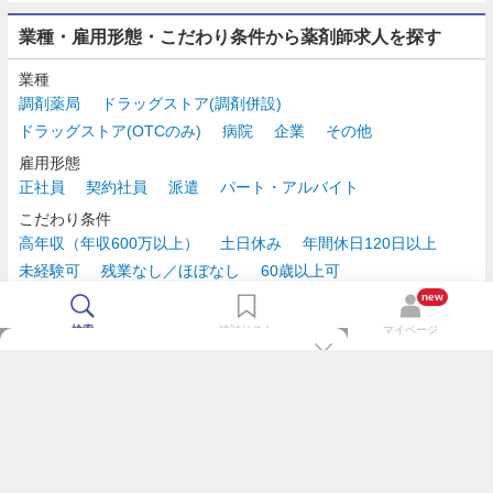
業種・雇用形態・こだわり条件から薬剤師求人を探す
業種
調剤薬局
ドラッグストア(調剤併設)
ドラッグストア(OTCのみ)
病院
企業
その他
雇用形態
正社員
契約社員
派遣
パート・アルバイト
こだわり条件
高年収（年収600万以上）
土日休み
年間休日120日以上
未経験可
残業なし／ほぼなし
60歳以上可
時給2,500円以上
new
検索
検討リスト
マイページ
TOP
m3.comログインで
求人探しがもっと便利に
最近チェックした求人一覧
薬剤師の転職成功ガイド
希望に合う新着求人を通知
コンサルタントに転職相談
人気求人を通知メールで逃さずキャッチ
検討中の求人を保存