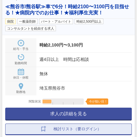
≪熊谷市/熊谷駅≫車で6分！時給2100〜3100円を目指せ
る！★病院内でのお仕事！★福利厚生充実！
病院
一般薬剤師
パート・アルバイト
時給2,500円以上
コンサルタントを経由する求人
時給2,100円〜3,100円
給与・手当
週4日以上 時間は応相談
勤務時間
無休
休日・休暇
埼玉県熊谷市
勤務地
閲覧状況
今が狙い目！
求人の詳細を見る
検討リスト（要ログイン）