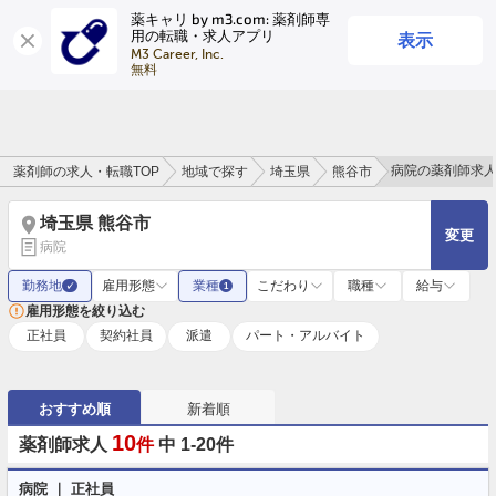
薬キャリ by m3.com: 薬剤師専
表示
用の転職・求人アプリ
ログイン
会員登録
M3 Career, Inc.

無料
病院の薬剤師求
薬剤師の求人・転職TOP
地域で探す
埼玉県
熊谷市
埼玉県 熊谷市
変更
病院
勤務地
雇用形態
業種
こだわり
職種
給与
✓
1
雇用形態を絞り込む
正社員
契約社員
派遣
パート・アルバイト
おすすめ順
新着順
10
薬剤師求人
件
中 1-20件
病院 ｜ 正社員