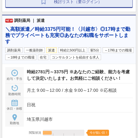
検討リスト（要ログイン）
調剤薬局 ｜ 派遣
NEW
＼高額派遣／時給3375円可能！〈川越市〉◎17時まで勤
務でプライベートも充実◎あなたの転職をサポートしま
す
調剤薬局
一般薬剤師
派遣
時給2,500円以上
駅5分
～17時までの職場
～18時までの職場
在宅
コンサルタントを経由する求人
時給2781円～3375円 ※あなたのご経験、能力を考慮
して決定いたします。お気軽にご相談ください！
給与・手当
月土 9:00～12:00 / 水金 9:00～17:00 ※応相談
勤務時間
日祝
休日・休暇
埼玉県川越市
勤務地
閲覧状況
今が狙い目！