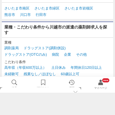
さいたま市南区
さいたま市緑区
さいたま市岩槻区
熊谷市
川口市
行田市
業種・こだわり条件から川越市の派遣の薬剤師求人を探
す
業種
調剤薬局
ドラッグストア(調剤併設)
ドラッグストア(OTCのみ)
病院
企業
その他
こだわり条件
高年収（年収600万以上）
土日休み
年間休日120日以上
未経験可
残業なし／ほぼなし
60歳以上可
時給2,500円以上
new
検索
検討リスト
履歴
マイページ
TOP
m3.comログインで
求人探しがもっと便利に
最近チェックした求人一覧
薬剤師の転職成功ガイド
希望に合う新着求人を通知