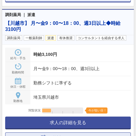
調剤薬局 ｜ 派遣
【川越市】 月〜金9：00〜18：00、週3日以上◆時給
3100円
調剤薬局
一般薬剤師
派遣
有休推奨
コンサルタントを経由する求人
時給3,100円
給与・手当
月〜金9：00〜18：00、週3日以上
勤務時間
勤務シフトに準ずる
休日・休暇
埼玉県川越市
勤務地
閲覧状況
今が狙い目！
求人の詳細を見る