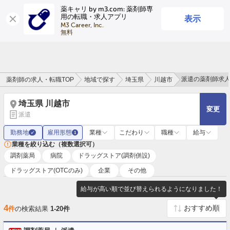
薬キャリ by m3.com: 薬剤師専
表示
用の転職・求人アプリ
ログイン
会員登録
M3 Career, Inc.

無料
派遣の薬剤師求
薬剤師の求人・転職TOP
地域で探す
埼玉県
川越市
埼玉県 川越市
変更
派遣
勤務地
雇用形態
業種
こだわり
職種
給与
✓
1
業種を絞り込む（複数選択可）
調剤薬局
病院
ドラッグストア(調剤併設)
ドラッグストア(OTCのみ)
企業
その他
給与が高い順で並び替えられるようになりました！
4
件
の検索結果
1-20件