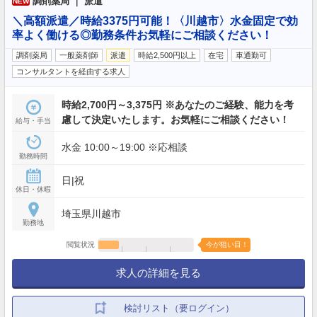
調剤薬局 ｜ 派遣
NEW
＼高額派遣／時給3375円可能！〈川越市〉水金固定で効
率よく働ける◎勤務条件お気軽にご相談ください！
調剤薬局
一般薬剤師
派遣
時給2,500円以上
在宅
車通勤可
コンサルタントを経由する求人
時給2,700円～3,375円 ※あなたのご経験、能力を考
慮して決定いたします。お気軽にご相談ください！
給与・手当
水金 10:00～19:00 ※応相談
勤務時間
日|祝
休日・休暇
埼玉県川越市
勤務地
閲覧状況
今が狙い目！
求人の詳細を見る
検討リスト（要ログイン）