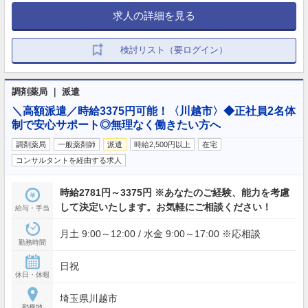
求人の詳細を見る
検討リスト（要ログイン）
調剤薬局 ｜ 派遣
＼高額派遣／時給3375円可能！〈川越市〉◆正社員2名体
制で安心サポート◎無理なく働きたい方へ
調剤薬局
一般薬剤師
派遣
時給2,500円以上
在宅
コンサルタントを経由する求人
時給2781円～3375円 ※あなたのご経験、能力を考慮
して決定いたします。お気軽にご相談ください！
給与・手当
月土 9:00～12:00 / 水金 9:00～17:00 ※応相談
勤務時間
日祝
休日・休暇
埼玉県川越市
勤務地