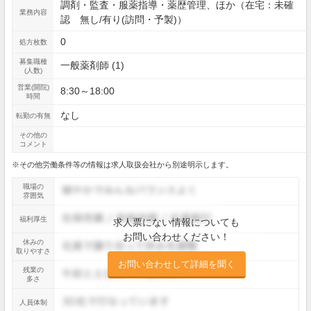
調剤・監査・服薬指導・薬歴管理、ほか（在宅：未確
業務内容
認 無し/有り(訪問・予製)）
0
処方枚数
募集職種
一般薬剤師 (1)
(人数)
営業(開院)
8:30～18:00
時間
なし
転勤の有無
その他の
コメント
※その他労働条件等の情報は求人取扱会社から別途明示します。
職場の
雰囲気
福利厚生
求人票にない情報についても
お問い合わせください！
休みの
取りやすさ
お問い合わせして詳細を聞く
残業の
多さ
人員体制