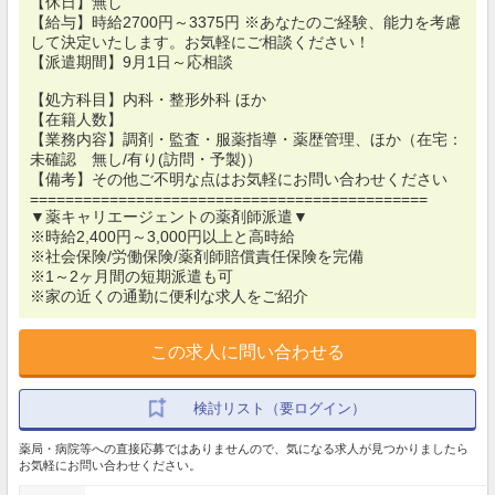
【休日】無し
【給与】時給2700円～3375円 ※あなたのご経験、能力を考慮
して決定いたします。お気軽にご相談ください！
【派遣期間】9月1日～応相談
【処方科目】内科・整形外科 ほか
【在籍人数】
【業務内容】調剤・監査・服薬指導・薬歴管理、ほか（在宅：
未確認 無し/有り(訪問・予製)）
【備考】その他ご不明な点はお気軽にお問い合わせください
=============================================
▼薬キャリエージェントの薬剤師派遣▼
※時給2,400円～3,000円以上と高時給
※社会保険/労働保険/薬剤師賠償責任保険を完備
※1～2ヶ月間の短期派遣も可
※家の近くの通勤に便利な求人をご紹介
この求人に問い合わせる
検討リスト（要ログイン）
薬局・病院等への直接応募ではありませんので、気になる求人が見つかりましたら
お気軽にお問い合わせください。