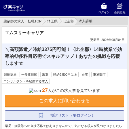
ログイン
会員登録
求人詳細
薬剤師の求人・転職TOP
埼玉県
比企郡
エムスリーキャリア
更新日: 2026年08月04日
＼高額派遣／時給3375円可能！〈比企郡〉14時就業で効
率的◎多科目応需でスキルアップ！あなたの挑戦を応援
します☆
調剤薬局
一般薬剤師
派遣
時給2,500円以上
在宅
車通勤可
コンサルタントを経由する求人
27
人がこの求人票を見ています
この求人に問い合わせる
検討リスト（要ログイン）
薬局・病院等への直接応募ではありませんので、気になる求人が見つかりましたら