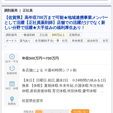
調剤薬局 ｜ 正社員
【佐賀県】高年収700万まで可能★地域連携事業メンバー
として活躍【正社員薬剤師】店舗での活躍だけでなく新
しい分野で活躍★大手並みの福利厚生あり！
調剤薬局
一般薬剤師
正社員
600万以上
定期昇給
ボーナス・賞与あり
住宅補助(手当)・寮・社宅
有休推奨
総合科目
在宅
…
年収500万円〜700万円
給与・手当
各店舗による ※週40時間シフト制
勤務時間
【休日】日曜日,祝日,週休2日 ※24時間の休みを1日
換算 【休暇】夏期休暇,年末年始,介護休暇,年次有給
休日・休暇
休暇,産前産後休暇,育児休暇,特別休暇,慶弔休暇
【年間休日】116日
佐賀県佐賀市
勤務地
閲覧状況
今が狙い目！