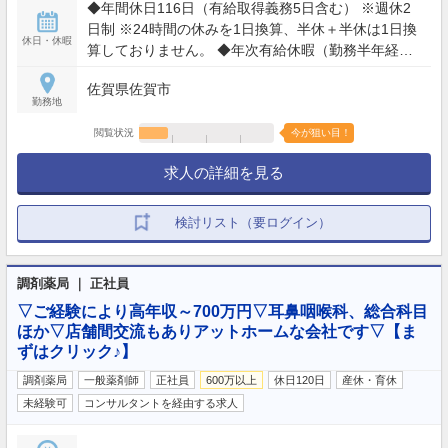
◆年間休日116日（有給取得義務5日含む） ※週休2
あります。 ・平日夜間勤務手当：200円/時（18時〜
日制 ※24時間の休みを1日換算、半休＋半休は1日換
22時のシフト対象） ・日祝勤務手当：200円/時（最
休日・休暇
算しておりません。 ◆年次有給休暇（勤務半年経過
大8時間・当番医による勤務時など） ※開局時間に伴
後10日付与） ◆誕生日休暇：誕生日月の中で1日 ◆
う該当店舗が対象
佐賀県佐賀市
産前休暇：6週間 ※多胎妊娠の場合14週間 ◆産後
勤務地
休暇：8週間 ◆看護休暇：有給休暇とは別に5日/年
◆特別休暇：本人の結婚5日・忌引き最大7日・配偶
閲覧状況
今が狙い目！
者が出産するとき2日・家屋の消失、倒壊等の災害
求人の詳細を見る
7日以内
検討リスト（要ログイン）
調剤薬局 ｜ 正社員
▽ご経験により高年収～700万円▽耳鼻咽喉科、総合科目
ほか▽店舗間交流もありアットホームな会社です▽【ま
ずはクリック♪】
調剤薬局
一般薬剤師
正社員
600万以上
休日120日
産休・育休
未経験可
コンサルタントを経由する求人