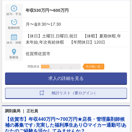
年収530万円〜600万円
給与・手当
月〜金8:30〜17:30
勤務時間
【休日】土曜日,日曜日,祝日 【休暇】夏期休暇,年
末年始,年次有給休暇 【年間休日】120日
休日・休暇
佐賀県佐賀市
勤務地
閲覧状況
今が狙い目！
求人の詳細を見る
検討リスト（要ログイン）
調剤薬局 ｜ 正社員
【佐賀市】年収440万円〜700万円★店長・管理薬剤師候
補の募集です♪充実した福利厚生あり◎マイカー通勤可/あ
なたのご経験を活かしてみませんか？