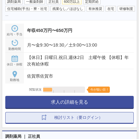
調剤薬局
一般薬剤師
正社員
600万以上
定期昇給
住宅補助(手当)・寮・社宅
残業なし／ほぼなし
有休推奨
在宅
研修制度
…
年収450万円〜650万円
給与・手当
月〜金9:30〜18:30／土9:00〜13:00
勤務時間
【休日】日曜日,祝日,週休2日 土曜午後 【休暇】年
次有給休暇
休日・休暇
佐賀県佐賀市
勤務地
閲覧状況
今が狙い目！
求人の詳細を見る
検討リスト（要ログイン）
調剤薬局 ｜ 正社員