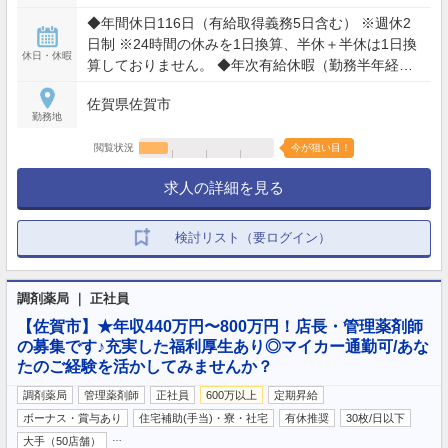
週の平均労働時間：40時間
◆年間休日116日（有給取得義務5日含む） ※週休2
日制 ※24時間の休みを1日換算、半休＋半休は1日換
休日・休暇
算しておりません。 ◆年次有給休暇（勤務半年経過
後10日付与） ◆誕生日休暇：誕生日月の中で1日 ◆
佐賀県佐賀市
産前休暇：6週間 ※多胎妊娠の場合14週間 ◆産後
勤務地
休暇：8週間 ◆看護休暇：有給休暇とは別に5日/年
◆特別休暇：本人の結婚5日・忌引き最大7日・配偶
閲覧状況
今が狙い目！
者が出産するとき2日・家屋の消失、倒壊等の災害
求人の詳細を見る
7日以内
検討リスト（要ログイン）
調剤薬局 ｜ 正社員
【佐賀市】★年収440万円〜800万円！店長・管理薬剤師
の募集です♪充実した福利厚生あり◎マイカー通勤可/あな
たのご経験を活かしてみませんか？
調剤薬局
管理薬剤師
正社員
600万以上
定期昇給
ボーナス・賞与あり
住宅補助(手当)・寮・社宅
有休推奨
30枚/日以下
…
大手（50店舗）