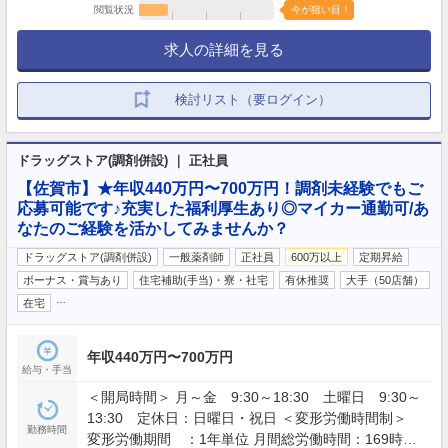
閲覧状況
今が狙い目！
求人の詳細を見る
検討リスト（要ログイン）
ドラッグストア(調剤併設) ｜ 正社員
【佐賀市】★年収440万円〜700万円！調剤未経験でもご
応募可能です♪充実した福利厚生あり◎マイカー通勤可/あ
なたのご経験を活かしてみませんか？
ドラッグストア(調剤併設)
一般薬剤師
正社員
600万以上
定期昇給
ボーナス・賞与あり
住宅補助(手当)・寮・社宅
有休推奨
大手（50店舗）
…
在宅
年収440万円〜700万円
給与・手当
＜開局時間＞ 月～金 9:30～18:30 土曜日 9:30～
13:30 定休日：日曜日・祝日 ＜変形労働時間制＞
勤務時間
変形労働期間 ：1年単位 月間総労働時間：169時間