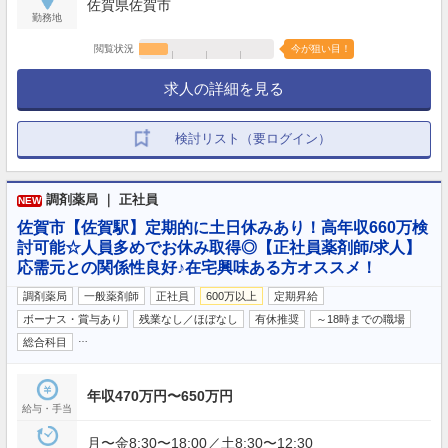
佐賀県佐賀市
勤務地
閲覧状況
今が狙い目！
求人の詳細を見る
検討リスト（要ログイン）
調剤薬局 ｜ 正社員
NEW
佐賀市【佐賀駅】定期的に土日休みあり！高年収660万検
討可能☆人員多めでお休み取得◎【正社員薬剤師/求人】
応需元との関係性良好♪在宅興味ある方オススメ！
調剤薬局
一般薬剤師
正社員
600万以上
定期昇給
ボーナス・賞与あり
残業なし／ほぼなし
有休推奨
～18時までの職場
…
総合科目
年収470万円〜650万円
給与・手当
月〜金8:30〜18:00／土8:30〜12:30