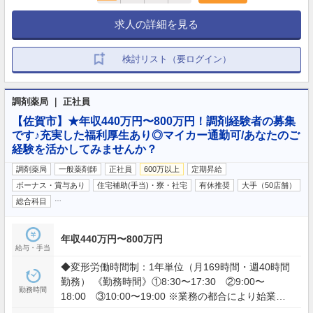
求人の詳細を見る
検討リスト（要ログイン）
調剤薬局 ｜ 正社員
【佐賀市】★年収440万円〜800万円！調剤経験者の募集
です♪充実した福利厚生あり◎マイカー通勤可/あなたのご
経験を活かしてみませんか？
調剤薬局
一般薬剤師
正社員
600万以上
定期昇給
ボーナス・賞与あり
住宅補助(手当)・寮・社宅
有休推奨
大手（50店舗）
…
総合科目
年収440万円〜800万円
給与・手当
◆変形労働時間制：1年単位（月169時間・週40時間
勤務） 《勤務時間》①8:30〜17:30 ②9:00〜
勤務時間
18:00 ③10:00〜19:00 ※業務の都合により始業・
終業時間の繰り上げ・繰り下げを臨時に行う場合が