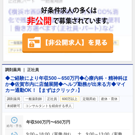
調剤薬局 ｜ 正社員
◆ご経験により年収500～650万円◆心療内科・精神科ほ
か◆佐賀市内に店舗展開◆ヘルプ勤務が出来る方◆マイ
カー通勤OK！【まずはクリック♪】
調剤薬局
一般薬剤師
正社員
600万以上
定期昇給
産休・育休
未経験可
コンサルタントを経由する求人
年収500万円〜650万円
給与・手当
9:00～18:00（実働 8H） 土 9:00～13:00（実働