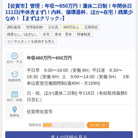
【佐賀市】管理：年収〜650万円！週休二日制！年間休日
111日(半休含まず)！内科、循環器科、ほか+在宅！残業少
なめ！【まずはクリック♪】
調剤薬局
管理薬剤師
正社員
600万以上
定期昇給
残業なし／ほぼなし
在宅
産休・育休
研修制度
コンサルタントを経由する求人
年収480万円〜650万円
給与・手当
平日早 9:00〜18:00（実働 8H）平日遅 9:30〜
18:30（実働 8H）土 9:00〜14:00（実働 5H） 1年
勤務時間
単位変形労働期間制(週40H・月169H)
日・祝、ほか(週休二日制) 年116日（有給取得義務5
日含む）
休日・休暇
佐賀県佐賀市
勤務地
閲覧状況
今が狙い目！
求人の詳細を見る