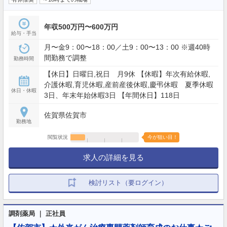
年収500万円〜600万円
給与・手当
月〜金9：00〜18：00／土9：00〜13：00 ※週40時
間勤務で調整
勤務時間
【休日】日曜日,祝日 月9休 【休暇】年次有給休暇,
介護休暇,育児休暇,産前産後休暇,慶弔休暇 夏季休暇
休日・休暇
3日、年末年始休暇3日 【年間休日】118日
佐賀県佐賀市
勤務地
閲覧状況
今が狙い目！
求人の詳細を見る
検討リスト（要ログイン）
調剤薬局 ｜ 正社員