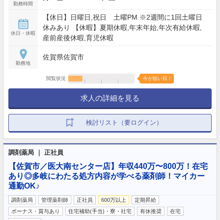
勤務時間
【休日】日曜日,祝日 土曜PM ※2週間に1回土曜日
休みあり 【休暇】夏期休暇,年末年始,年次有給休暇,
休日・休暇
産前産後休暇,育児休暇
佐賀県佐賀市
勤務地
閲覧状況
今が狙い目！
求人の詳細を見る
検討リスト（要ログイン）
調剤薬局 ｜ 正社員
【佐賀市／医大南センター店】年収440万〜800万！在宅
あり◎多岐にわたる処方内容が学べる薬剤師！マイカー
通勤OK♪
調剤薬局
管理薬剤師
正社員
600万以上
定期昇給
ボーナス・賞与あり
住宅補助(手当)・寮・社宅
有休推奨
在宅