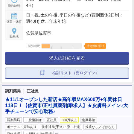
4H）
勤務時間
日・祝､土の午後､平日の午後など (変則週休2日制：
週40H) 盆、年末年始
休日・休暇
佐賀県佐賀市
勤務地
閲覧状況
今が狙い目！
求人の詳細を見る
検討リスト（要ログイン）
調剤薬局 ｜ 正社員
★11/1オープンした新店★高年収MAX600万+年間休日
118日！【佐賀市/正社員薬剤師/求人】★皮膚科メイン♪大
手チェーンで安心勤務♪
調剤薬局
一般薬剤師
正社員
600万以上
定期昇給
ボーナス・賞与あり
住宅補助(手当)・寮・社宅
残業なし／ほぼなし
…
有休推奨
～18時までの職場