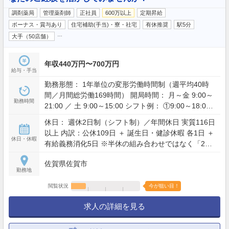
調剤薬局
管理薬剤師
正社員
600万以上
定期昇給
ボーナス・賞与あり
住宅補助(手当)・寮・社宅
有休推奨
駅5分
…
大手（50店舗）
年収440万円〜700万円
給与・手当
勤務形態： 1年単位の変形労働時間制（週平均40時
間／月間総労働169時間） 開局時間： 月～金 9:00～
勤務時間
21:00 ／ 土 9:00～15:00 シフト例： ①9:00～18:00
／ ②10:00～19:00 など ※19:00～21:00の時間帯は
休日： 週休2日制（シフト制）／年間休日 実質116日
当番制となります。 業務都合により、始業・終業時
以上 内訳：公休109日 ＋ 誕生日・健診休暇 各1日 ＋
間を臨時に前後させる場合があります。
休日・休暇
有給義務消化5日 ※半休の組み合わせではなく「24
時間休み」で1日とカウント 休暇制度： 誕生日休暇
佐賀県佐賀市
（誕生月に1日）、健診休暇（年1日） 子育て支援：
勤務地
産前産後休暇、看護休暇（子1人につき5日／最大10
日） 慶弔・特別休暇： 結婚休暇（5日）、配偶者出
閲覧状況
今が狙い目！
産休暇（2日）、忌引（最大7日） その他： 災害休暇
求人の詳細を見る
（最大7日）、年次有給休暇（半年後10日付与）