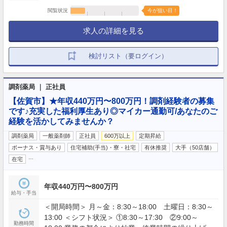
閲覧状況
今が狙い目！
求人の詳細を見る
検討リスト（要ログイン）
調剤薬局 ｜ 正社員
【佐賀市】★年収440万円〜800万円！調剤経験者の募集
です♪充実した福利厚生あり◎マイカー通勤可/あなたのご
経験を活かしてみませんか？
調剤薬局
一般薬剤師
正社員
600万以上
定期昇給
ボーナス・賞与あり
住宅補助(手当)・寮・社宅
有休推奨
大手（50店舗）
…
在宅
年収440万円〜800万円
給与・手当
＜開局時間＞ 月～金：8:30～18:00 土曜日：8:30～
13:00 ＜シフト状況＞ ①8:30～17:30 ②9:00～
勤務時間