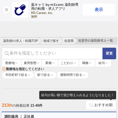
薬キャリ by m3.com: 薬剤師専
表示
用の転職・求人アプリ
ログイン
会員登録
M3 Career, Inc.

無料
佐賀市の薬剤師求人一覧
薬剤師の求人・転職TOP
地域で探す
佐賀県
条件を指定してください
変更
勤務地
雇用形態
業種
こだわり
職種
給与
勤務地を指定してください
市区町村で絞る
駅で絞る
通勤時間で絞る
給与が高い順で並び替えられるようになりました！
213
件
の検索結果
21-40件
調剤薬局 ｜ 正社員