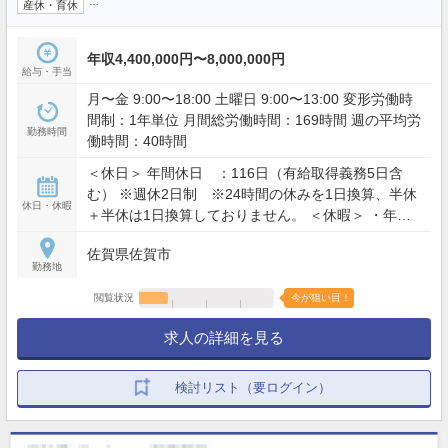
…
産休・育休
年収4,400,000円〜8,000,000円
給与・手当
月〜金 9:00〜18:00 土曜日 9:00〜13:00 変形労働時
間制：1年単位 月間総労働時間：169時間 週の平均労
勤務時間
働時間：40時間
＜休日＞ 年間休日 ：116日（有給取得義務5日含
む） ※週休2日制 ※24時間の休みを1日換算、半休
休日・休暇
＋半休は1日換算しておりません。 ＜休暇＞ ・年次
有給休暇：勤務半年経過後10日付与・誕生日休暇：
佐賀県佐賀市
誕生日月の中で1日・産前休暇：6週間 ※多胎妊娠
勤務地
の場合14週間・産後休暇：8週間・看護休暇：有給休
暇とは別に、1人の場合：5日/年、2人以上の場合：
閲覧状況
今が狙い目！
最大10日/年（当社規定による）・特別休暇①：本人
求人の詳細を見る
の結婚5日 特別休暇②：忌引き最大7日 特別休暇
③：配偶者が出産するとき2日 特別休暇④：家屋の
消失、倒壊等の災害 7日以内
検討リスト（要ログイン）