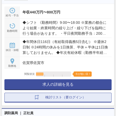
年収440万円〜800万円
給与・手当
◆シフト 《勤務時間》9:00〜18:00 ※業務の都合に
より始業・終業時間の繰り上げ・繰り下げを臨時に
勤務時間
行う場合があります。 ・平日夜間勤務手当：200円/
時（18時〜22時のシフト対象） ・日祝勤務手当：
◆年間休日116日（有給取得義務5日含む） ※週休2
200円/時（最大8時間・当番医による勤務時など） ※
日制 ※24時間の休みを1日換算、半休＋半休は1日換
開局時間に伴う該当店舗が対象
休日・休暇
算しておりません。 ◆年次有給休暇（勤務半年経過
後10日付与） ◆誕生日休暇：誕生日月の中で1日 ◆
佐賀県佐賀市
産前休暇：6週間 ※多胎妊娠の場合14週間 ◆産後
勤務地
休暇：8週間 ◆看護休暇：有給休暇とは別に5日/年
◆特別休暇：本人の結婚5日・忌引き最大7日・配偶
閲覧状況
今が狙い目！
者が出産するとき2日・家屋の消失、倒壊等の災害
求人の詳細を見る
7日以内
検討リスト（要ログイン）
調剤薬局 ｜ 正社員