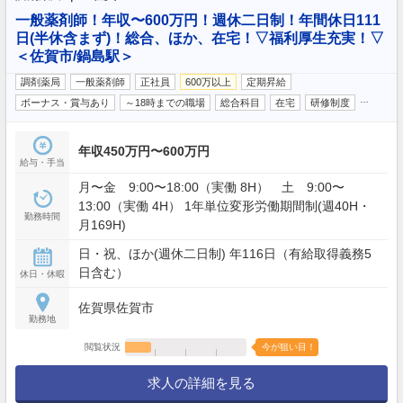
一般薬剤師！年収〜600万円！週休二日制！年間休日111
日(半休含まず)！総合、ほか、在宅！▽福利厚生充実！▽
＜佐賀市/鍋島駅＞
調剤薬局
一般薬剤師
正社員
600万以上
定期昇給
…
ボーナス・賞与あり
～18時までの職場
総合科目
在宅
研修制度
年収450万円〜600万円
給与・手当
月〜金 9:00〜18:00（実働 8H） 土 9:00〜
13:00（実働 4H） 1年単位変形労働期間制(週40H・
勤務時間
月169H)
日・祝、ほか(週休二日制) 年116日（有給取得義務5
日含む）
休日・休暇
佐賀県佐賀市
勤務地
閲覧状況
今が狙い目！
求人の詳細を見る