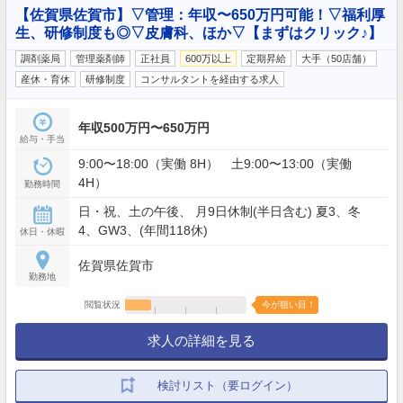
【佐賀県佐賀市】▽管理：年収〜650万円可能！▽福利厚
生、研修制度も◎▽皮膚科、ほか▽【まずはクリック♪】
調剤薬局
管理薬剤師
正社員
600万以上
定期昇給
大手（50店舗）
産休・育休
研修制度
コンサルタントを経由する求人
年収500万円〜650万円
給与・手当
9:00〜18:00（実働 8H） 土9:00〜13:00（実働
4H）
勤務時間
日・祝、土の午後、 月9日休制(半日含む) 夏3、冬
4、GW3、(年間118休)
休日・休暇
佐賀県佐賀市
勤務地
閲覧状況
今が狙い目！
求人の詳細を見る
検討リスト（要ログイン）