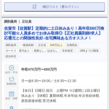
検討リスト（要ログイン）
調剤薬局 ｜ 正社員
佐賀市【佐賀駅】定期的に土日休みあり！高年収660万検
討可能☆人員多めでお休み取得◎【正社員薬剤師/求人】
応需元との関係性良好♪在宅興味ある方オススメ！
調剤薬局
一般薬剤師
正社員
600万以上
定期昇給
ボーナス・賞与あり
残業なし／ほぼなし
有休推奨
～18時までの職場
…
総合科目
年収470万円〜650万円
給与・手当
月〜金8:30〜18:00／土8:30〜12:30
勤務時間
【休日】日曜日,祝日 土曜PM ※2週間に1回土曜日
休みあり 【休暇】夏期休暇,年末年始,年次有給休暇,
休日・休暇
産前産後休暇,育児休暇