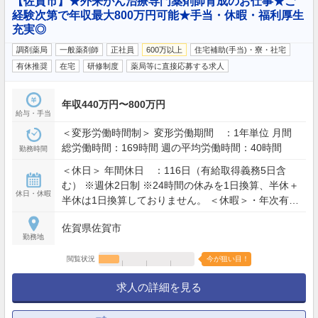
【佐賀市】★外来がん治療専門薬剤師育成のお仕事★ご
経験次第で年収最大800万円可能★手当・休暇・福利厚生
充実◎
調剤薬局
一般薬剤師
正社員
600万以上
住宅補助(手当)・寮・社宅
有休推奨
在宅
研修制度
薬局等に直接応募する求人
年収440万円〜800万円
給与・手当
＜変形労働時間制＞ 変形労働期間 ：1年単位 月間
総労働時間：169時間 週の平均労働時間：40時間
勤務時間
＜休日＞ 年間休日 ：116日（有給取得義務5日含
む） ※週休2日制 ※24時間の休みを1日換算、半休＋
休日・休暇
半休は1日換算しておりません。 ＜休暇＞・年次有給
休暇：勤務半年経過後10日付与 ・誕生日休暇：誕生
佐賀県佐賀市
日月の中で1日 ・産前休暇：6週間 ※多胎妊娠の
勤務地
場合14週間 ・産後休暇：8週間 ・看護休暇：有給
休暇とは別に5日/年 ・特別休暇①：本人の結婚5
閲覧状況
今が狙い目！
日 ・特別休暇②：忌引き最大7日 ・特別休暇③：
求人の詳細を見る
配偶者が出産するとき2日 ・特別休暇④：家屋の消
失、倒壊等の災害 7日以内