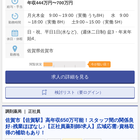
年収444万円〜700万円
給与・手当
月火木金 9:00～19:00（実働 うち8H） 水 9:00
～18:00（実働 8H） 土9:00～15:00（実働 5H）
勤務時間
日・祝、平日1日(水など)、(週休二日制) 盆3・年末年
始4、
休日・休暇
佐賀県佐賀市
勤務地
閲覧状況
今が狙い目！
求人の詳細を見る
検討リスト（要ログイン）
調剤薬局 ｜ 正社員
佐賀市【佐賀駅】高年収650万可能！スタッフ間の関係良
好♪残業ほぼなし♪【正社員薬剤師/求人】広域応需♪資格取
得の補助もあり！