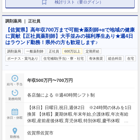
検討リスト（要ログイン）
調剤薬局 ｜ 正社員
【佐賀県】高年収700万まで可能★薬剤師+αで地域の健康
に貢献【正社員薬剤師】大手並みの福利厚生あり★週4日
はラウンド勤務！県外の方も歓迎します♪
調剤薬局
一般薬剤師
正社員
600万以上
定期昇給
ボーナス・賞与あり
住宅補助(手当)・寮・社宅
有休推奨
総合科目
在宅
…
年収500万円〜700万円
給与・手当
各店舗による ※週40時間シフト制
勤務時間
【休日】日曜日,祝日,週休2日 ※24時間の休みを1日
換算 【休暇】夏期休暇,年末年始,介護休暇,年次有給
休日・休暇
休暇,産前産後休暇,育児休暇,特別休暇,慶弔休暇
【年間休日】116日
佐賀県佐賀市
勤務地