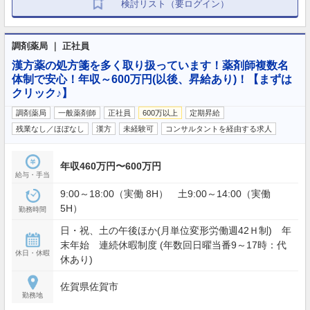
検討リスト（要ログイン）
調剤薬局 ｜ 正社員
漢方薬の処方箋を多く取り扱っています！薬剤師複数名
体制で安心！年収～600万円(以後、昇給あり)！【まずは
クリック♪】
調剤薬局
一般薬剤師
正社員
600万以上
定期昇給
残業なし／ほぼなし
漢方
未経験可
コンサルタントを経由する求人
年収460万円〜600万円
給与・手当
9:00～18:00（実働 8H） 土9:00～14:00（実働
5H）
勤務時間
日・祝、土の午後ほか(月単位変形労働週42Ｈ制) 年
末年始 連続休暇制度 (年数回日曜当番9～17時：代
休日・休暇
休あり)
佐賀県佐賀市
勤務地