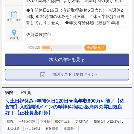
18:00 業務の都合により始業・終業時間の繰り上げ・
繰り下げを臨時に行う場合があるものとする ＜変形
◆年間休日116日（有給取得義務5日含む） ※週休2
労働時間制＞ 変形労働期間：1年単位 月間総労働時
日制 ※24時間の休みを1日換算、半休＋半休は1日換
間：169時間 週の平均労働時間：40時間
休日・休暇
算しておりません。 ◆年次有給休暇（勤務半年経過
後10日付与） ◆誕生日休暇：誕生日月の中で1日 ◆
佐賀県佐賀市
産前休暇：6週間 ※多胎妊娠の場合14週間 ◆産後
勤務地
休暇：8週間 ◆看護休暇：有給休暇とは別に5日/年
◆特別休暇：本人の結婚5日・忌引き最大7日・配偶
閲覧状況
今が狙い目！
者が出産するとき2日・家屋の消失、倒壊等の災害
求人の詳細を見る
7日以内
検討リスト（要ログイン）
病院 ｜ 正社員
＼土日祝休み+年間休日120日★高年収600万可能／【佐
賀市】入院調剤メインの精神科病院♪薬局内の雰囲気良
好！【正社員薬剤師】
病院
一般薬剤師
正社員
600万以上
定期昇給
残業なし／ほぼなし
…
土日休み
休日120日
有休推奨
車通勤可