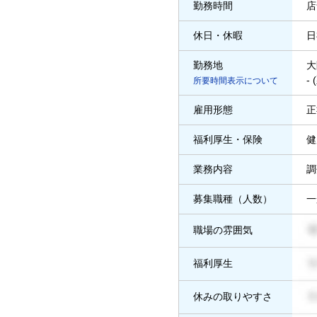
勤務時間
店
休日・休暇
日
勤務地
大
-
所要時間表示について
雇用形態
正
福利厚生・保険
健
業務内容
調
募集職種（人数）
一
職場の雰囲気
福利厚生
休みの取りやすさ