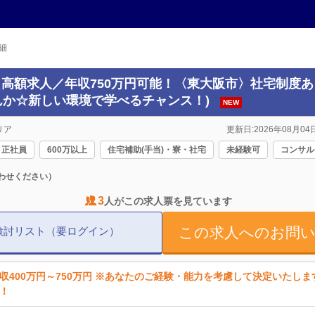
細
(＼高額求人／年収750万円可能！〈東大阪市〉社宅制度
んか☆新しい環境で学べるチャンス！)
NEW
リア
更新日:2026年08月04日
正社員
600万以上
住宅補助(手当)・寮・社宅
未経験可
コンサル
わせください）
3
人がこの求人票を見ています
この求人へのお問
検討リスト（要ログイン）
収400万円～750万円 ※あなたのご経験・能力を考慮して決定いたし
！