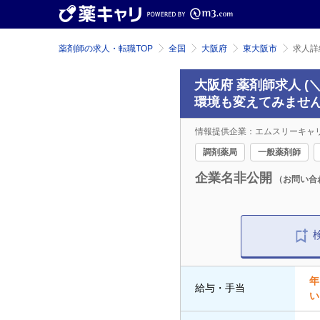
薬剤師の求人・転職TOP
全国
大阪府
東大阪市
求人詳
大阪府 薬剤師求人 
環境も変えてみませ
情報提供企業：エムスリーキャ
調剤薬局
一般薬剤師
企業名非公開
（お問い合
年
給与・手当
い