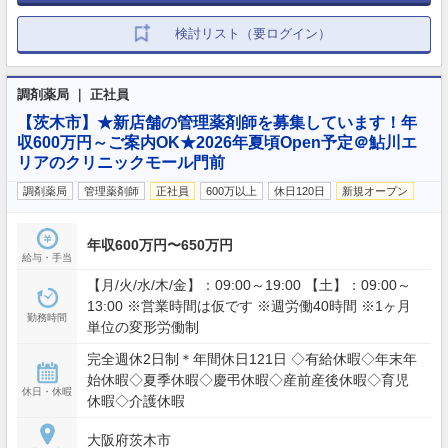
検討リスト（要ログイン）
調剤薬局 ｜ 正社員
【茨木市】★新店舗の管理薬剤師を募集しています！年
収600万円～ご案内OK★2026年夏頃Open予定＠鮎川エ
リアのクリニックモール門前
調剤薬局
管理薬剤師
正社員
600万以上
休日120日
新規オープン
年収600万円〜650万円
給与・手当
【月/火/水/木/金】：09:00～19:00 【土】：09:00～
13:00 ※営業時間は仮です ※週労働40時間 ※1ヶ月
勤務時間
単位の変形労働制
完全週休2日制＊年間休日121日 ◇有給休暇◇年末年
始休暇◇夏季休暇◇慶弔休暇◇産前産後休暇◇育児
休日・休暇
休暇◇介護休暇
大阪府茨木市