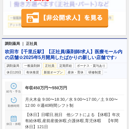
調剤薬局 ｜ 正社員
吹田市【千里丘駅】【正社員/薬剤師/求人】医療モール内
の店舗☆2025年5月開局したばかりの新しい店舗です♪
調剤薬局
一般薬剤師
正社員
定期昇給
ボーナス・賞与あり
…
休日120日
有休推奨
新規オープン
産休・育休
研修制度
年収450万円〜550万円
給与・手当
月火木金 9:00〜18:30／水 9:00〜17:00／土 9:00〜
12:00 ※週40時間シフト制
勤務時間
【休日】日曜日,祝日 他シフトによる 【休暇】年次
有給休暇,産前産後休暇,介護休暇,育児休暇 【年間
休日・休暇
休日】121日