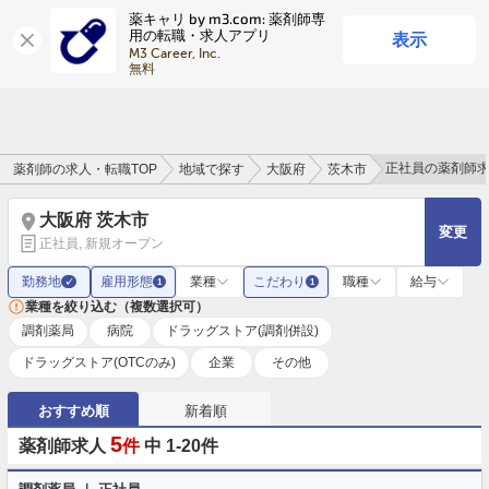
薬キャリ by m3.com: 薬剤師専
表示
用の転職・求人アプリ
ログイン
会員登録
M3 Career, Inc.

無料
正社員の薬剤師
薬剤師の求人・転職TOP
地域で探す
大阪府
茨木市
大阪府 茨木市
変更
正社員, 新規オープン
勤務地
雇用形態
業種
こだわり
職種
給与
✓
1
1
業種を絞り込む（複数選択可）
調剤薬局
病院
ドラッグストア(調剤併設)
ドラッグストア(OTCのみ)
企業
その他
おすすめ順
新着順
5
薬剤師求人
件
中 1-20件