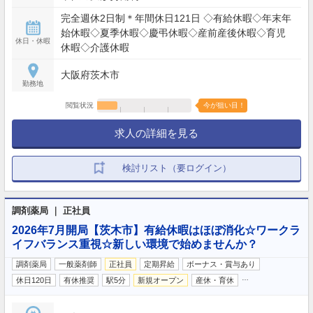
完全週休2日制＊年間休日121日 ◇有給休暇◇年末年
始休暇◇夏季休暇◇慶弔休暇◇産前産後休暇◇育児
休日・休暇
休暇◇介護休暇
大阪府茨木市
勤務地
閲覧状況
今が狙い目！
求人の詳細を見る
検討リスト（要ログイン）
調剤薬局 ｜ 正社員
2026年7月開局【茨木市】有給休暇はほぼ消化☆ワークラ
イフバランス重視☆新しい環境で始めませんか？
調剤薬局
一般薬剤師
正社員
定期昇給
ボーナス・賞与あり
…
休日120日
有休推奨
駅5分
新規オープン
産休・育休