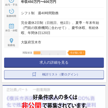
年収450万円〜600万円
給与・手当
シフト制 週40時間勤務
勤務時間
完全週休2日制（日祝日、他1日）、夏季・年末年始
（門前の医療機関に合わせて）、慶弔休暇、有給休
休日・休暇
暇、年間休日120日
大阪府茨木市
勤務地
閲覧状況
今が狙い目！
求人の詳細を見る
検討リスト（要ログイン）