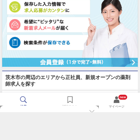
茨木市の周辺のエリアから正社員、新規オープンの薬剤
師求人を探す
貝塚市
守口市
枚方市
八尾市
泉佐野市
富田林市
new
検索
検討リスト
マイページ
TOP
m3.comログインで
求人探しがもっと便利に
最近チェックした求人一覧
薬剤師の転職成功ガイド
希望に合う新着求人を通知