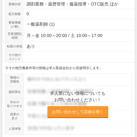
調剤業務・薬歴管理・服薬指導・OTC販売 ほか
業務内容
0
処方枚数
募集職種
一般薬剤師 (1)
(人数)
営業(開院)
月～金 10:00～20:00 / 土 10:00～17:00
時間
あり
転勤の有無
その他の
コメント
※その他労働条件等の情報は求人取扱会社から別途明示します。
職場の
雰囲気
福利厚生
求人票にない情報についても
お問い合わせください！
休みの
取りやすさ
お問い合わせして詳細を聞く
残業の
多さ
人員体制