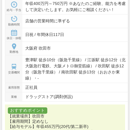
年収400万円～750万円 ※あなたのご経験、能力を考慮
して決定いたします。お気軽にご相談ください！
給与・手当
店舗の営業時間に準ずる
勤務時間
日祝 / 年間休日117日
休日・休暇
大阪府 吹田市
勤務地
豊津駅 徒歩10分（阪急千里線） / 江坂駅 徒歩12分（北
大阪急行電鉄、大阪メトロ御堂筋線） / 吹田駅 徒歩12
分（阪急千里線） / 南吹田駅 徒歩13分（おおさか東
交通機関
線）・-
正社員
雇用形態
ドラッグストア(調剤併設)
業種
おすすめポイント
【就業場所】吹田市
【雇用期間】定めなし
【給与モデル】年収455万円(20代/第二新卒)