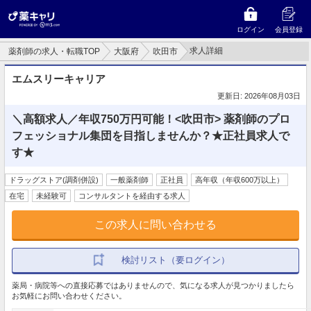
ログイン
会員登録
求人詳細
薬剤師の求人・転職TOP
大阪府
吹田市
エムスリーキャリア
更新日: 2026年08月03日
＼高額求人／年収750万円可能！<吹田市> 薬剤師のプロ
フェッショナル集団を目指しませんか？★正社員求人で
す★
ドラッグストア(調剤併設)
一般薬剤師
正社員
高年収（年収600万以上）
在宅
未経験可
コンサルタントを経由する求人
この求人に問い合わせる
検討リスト（要ログイン）
薬局・病院等への直接応募ではありませんので、気になる求人が見つかりましたら
お気軽にお問い合わせください。