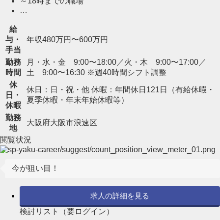
～18時までの職場
…
給
与・
年収480万円〜600万円
手当
勤務
月・水・金 9:00〜18:00／火・木 9:00〜17:00／
時間
土 9:00〜16:30 ※週40時間シフト調整
休
休日：日・祝・他 休暇：年間休日121日（有給休暇・
日・
夏季休暇・年末年始休暇等）
休暇
勤務
大阪府大阪市浪速区
地
閲覧状況
今が狙い目！
求人の詳細を見る
検討リスト（要ログイン）