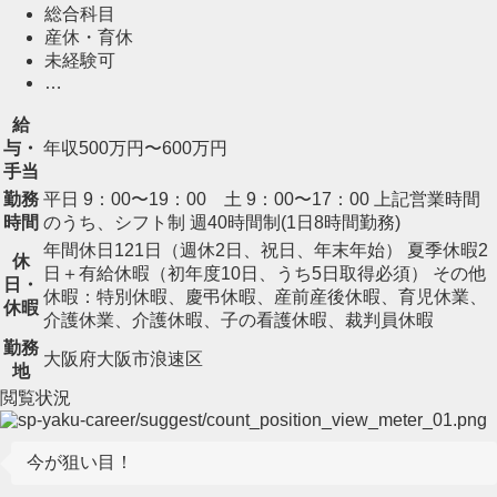
総合科目
産休・育休
未経験可
…
給
与・
年収500万円〜600万円
手当
勤務
平日 9：00〜19：00 土 9：00〜17：00 上記営業時間
時間
のうち、シフト制 週40時間制(1日8時間勤務)
年間休日121日（週休2日、祝日、年末年始） 夏季休暇2
休
日＋有給休暇（初年度10日、うち5日取得必須） その他
日・
休暇：特別休暇、慶弔休暇、産前産後休暇、育児休業、
休暇
介護休業、介護休暇、子の看護休暇、裁判員休暇
勤務
大阪府大阪市浪速区
地
閲覧状況
今が狙い目！