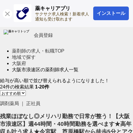
薬キャリアプリ
インストール
ログイン
サクサク求人検索！新着求人
通知も受け取れます
会員登録
薬剤師の求人・転職TOP
地域で探す
大阪府
大阪市浪速区の薬剤師求人一覧
給与が高い順で並び替えられるようになりました！
24
件
の検索結果
1-20件
調剤薬局 ｜ 正社員
残業ほぼなし◎メリハリ勤務で日常が整う！【大阪
市浪速区】週44時間・40時間勤務を選べます★高年
収も叶う求人★今宮駅、芦原橋駅から徒歩5分とアク