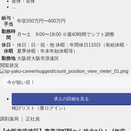
産休・育休
…
給与・
年収550万円〜600万円
手当
勤務時
月〜土 9:00〜18:00 ※週40時間でシフト調整
間
休日・
休日：日・祝・他 休暇：年間休日110日（有給休暇・
休暇
夏季休暇・年末年始休暇等）
勤務地
大阪府大阪市浪速区
閲覧状況
今が狙い目！
求人の詳細を見る
検討リスト（要ログイン）
調剤薬局 ｜ 正社員