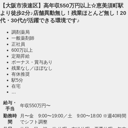
【大阪市浪速区】高年収550万円以上☆恵美須町駅
より徒歩2分♪店舗異動無し！残業ほとんど無し！20
代・30代が活躍できる環境です♪
調剤薬局
一般薬剤師
正社員
600万以上
定期昇給
ボーナス・賞与あり
残業なし／ほぼなし
有休推奨
駅5分
在宅
…
給与・
年収550万円〜
手当
勤務時
月〜金 9:00〜19:00／土 9:00〜18:00 ※週40時間
間
でシフト調整