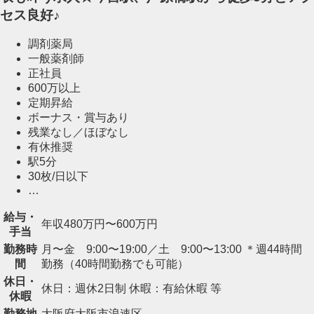
セス良好♪
調剤薬局
一般薬剤師
正社員
600万以上
定期昇給
ボーナス・賞与あり
残業なし／ほぼなし
有休推奨
駅5分
30枚/日以下
…
給与・
年収480万円〜600万円
手当
勤務時
月〜金 9:00〜19:00／土 9:00〜13:00 ＊週44時間
間
勤務（40時間勤務でも可能）
休日・
休日：週休2日制 休暇：有給休暇 等
休暇
勤務地
大阪府大阪市浪速区