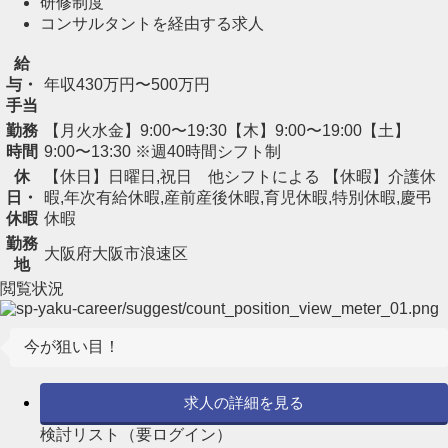
研修制度
コンサルタントを経由する求人
給
与・
年収430万円〜500万円
手当
勤務
【月火水金】9:00〜19:30【木】9:00〜19:00【土】
時間
9:00〜13:30 ※週40時間シフト制
休
【休日】日曜日,祝日 他シフトによる 【休暇】介護休
日・
暇,年次有給休暇,産前産後休暇,育児休暇,特別休暇,慶弔
休暇
休暇
勤務
大阪府大阪市浪速区
地
閲覧状況
今が狙い目！
求人の詳細を見る
検討リスト（要ログイン）