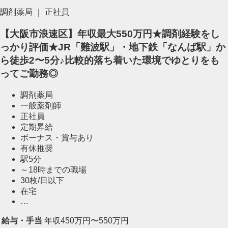
調剤薬局 ｜ 正社員
【大阪市浪速区】年収最大550万円★調剤経験をし
っかり評価★JR「難波駅」・地下鉄「なんば駅」か
ら徒歩2〜5分♪比較的落ち着いた環境でゆとりをも
ってご勤務◎
調剤薬局
一般薬剤師
正社員
定期昇給
ボーナス・賞与あり
有休推奨
駅5分
～18時までの職場
30枚/日以下
在宅
…
給与・手当
年収450万円〜550万円