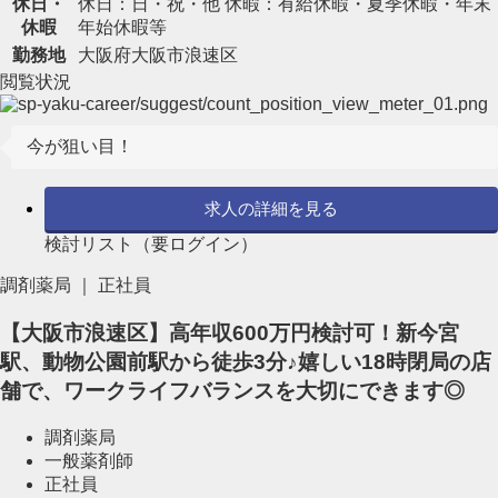
休日・
休日：日・祝・他 休暇：有給休暇・夏季休暇・年末
休暇
年始休暇等
勤務地
大阪府大阪市浪速区
閲覧状況
今が狙い目！
求人の詳細を見る
検討リスト（要ログイン）
調剤薬局 ｜ 正社員
【大阪市浪速区】高年収600万円検討可！新今宮
駅、動物公園前駅から徒歩3分♪嬉しい18時閉局の店
舗で、ワークライフバランスを大切にできます◎
調剤薬局
一般薬剤師
正社員