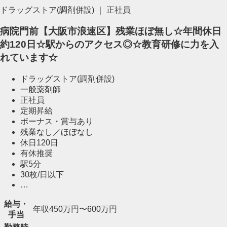
ドラッグストア(調剤併設) ｜ 正社員
病院門前【大阪市浪速区】残業ほぼ無し☆年間休日
約120日☆駅からのアクセス◎☆教育研修に力を入
れています☆
ドラッグストア(調剤併設)
一般薬剤師
正社員
定期昇給
ボーナス・賞与あり
残業なし／ほぼなし
休日120日
有休推奨
駅5分
30枚/日以下
…
給与・
年収450万円〜600万円
手当