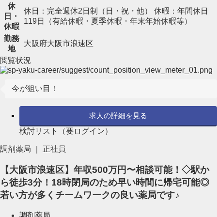
休
休日：完全週休2日制（日・祝・他） 休暇：年間休日
日・
119日（有給休暇・夏季休暇・年末年始休暇等）
休暇
勤務
大阪府大阪市浪速区
地
閲覧状況
今が狙い目！
求人の詳細を見る
検討リスト（要ログイン）
調剤薬局 ｜ 正社員
【大阪市浪速区】年収500万円〜相談可能！◇駅か
ら徒歩3分！18時閉局のため早い時間に帰宅可能◎
若い方が多くチームワークの良い薬局です♪
調剤薬局