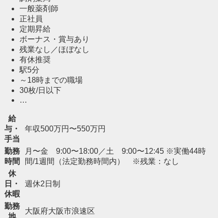
一般薬剤師
正社員
定期昇給
ボーナス・賞与あり
残業なし／ほぼなし
有休推奨
駅5分
～18時までの職場
30枚/日以下
…
給
与・
年収500万円〜550万円
手当
勤務
月〜金 9:00〜18:00／土 9:00〜12:45 ※実働44時
時間
間/1週間（法定勤務時間内） ※残業：なし
休
日・
週休2日制
休暇
勤務
大阪府大阪市浪速区
地