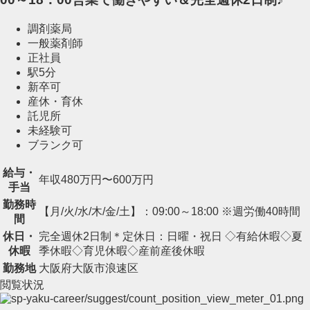
調剤薬局
一般薬剤師
正社員
駅5分
新卒可
産休・育休
託児所
未経験可
ブランク可
給与・
年収480万円〜600万円
手当
勤務時
【月/火/水/木/金/土】：09:00～18:00 ※週労働40時間
間
休日・
完全週休2日制＊定休日：日曜・祝日 ◇有給休暇◇夏
休暇
季休暇◇育児休暇◇産前産後休暇
勤務地
大阪府大阪市浪速区
閲覧状況