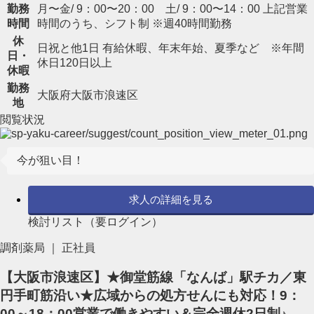
勤務
月〜金/ 9：00〜20：00 土/ 9：00〜14：00 上記営業
時間
時間のうち、シフト制 ※週40時間勤務
休
日祝と他1日 有給休暇、年末年始、夏季など ※年間
日・
休日120日以上
休暇
勤務
大阪府大阪市浪速区
地
閲覧状況
今が狙い目！
求人の詳細を見る
検討リスト（要ログイン）
調剤薬局 ｜ 正社員
【大阪市浪速区】★御堂筋線「なんば」駅チカ／東
円手町筋沿い★広域からの処方せんにも対応！9：
00～18：00営業で働きやすい＆完全週休2日制♪