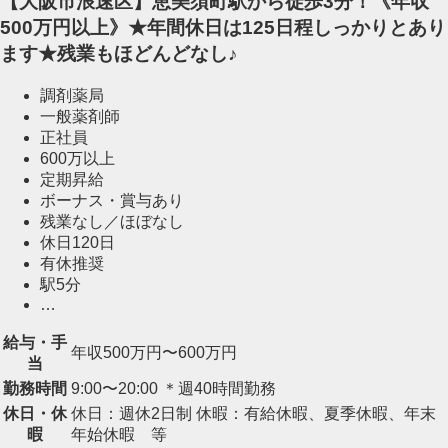
【大阪市浪速区】恵美須町駅から徒歩3分！《年収
500万円以上》★年間休日は125日程しっかりとあり
ます★残業もほどんどなし♪
調剤薬局
一般薬剤師
正社員
600万以上
定期昇給
ボーナス・賞与あり
残業なし／ほぼなし
休日120日
有休推奨
駅5分
…
給与・手
年収500万円〜600万円
当
勤務時間
9:00〜20:00 ＊週40時間勤務
休日・休
休日：週休2日制 休暇：有給休暇、夏季休暇、年末
暇
年始休暇 等