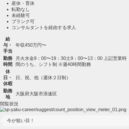
産休・育休
転勤なし
未経験可
ブランク可
コンサルタントを経由する求人
給
与・
年収450万円〜
手当
勤務
月火水金9：00〜19：30土9：00〜13：00 上記営業時
時間
間のうち、シフト制 ※週40時間勤務
休
日・
日、祝、他（週休２日制）
休暇
勤務
大阪府大阪市浪速区
地
閲覧状況
今が狙い目！