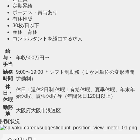
定期昇給
ボーナス・賞与あり
有休推奨
30枚/日以下
産休・育休
コンサルタントを経由する求人
給
与・
年収500万円〜
手当
勤務
9:00〜19:00 ＊シフト制勤務（１か月単位の変形時間
時間
労働制）
休
休日：週休2日制 休暇：有給休暇、夏季休暇、年末年
日・
始休暇、慶弔休暇 等（年間休日120日以上）
休暇
勤務
大阪府大阪市浪速区
地
閲覧状況
今が狙い目！