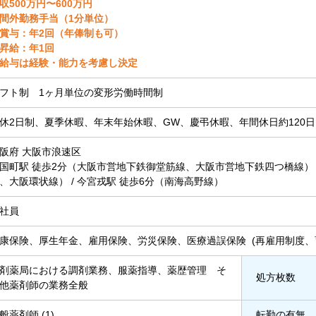
収500万円〜600万円
間外勤務手当（1分単位）
賞与：年2回（年俸制も可）
昇給：年1回
給与は経験・能力を考慮し決定
フト制 1ヶ月単位の変形労働時間制
休2日制、夏季休暇、年末年始休暇、GW、慶弔休暇、年間休日約120日
阪府 大阪市浪速区
国町駅 徒歩2分（大阪市営地下鉄御堂筋線、大阪市営地下鉄四つ橋線） /
、大阪環状線） / 今宮戎駅 徒歩6分（南海高野線）
社員
康保険、厚生年金、雇用保険、労災保険、医療過誤保険 (再雇用制度、
剤薬局における調剤業務、服薬指導、薬歴管理 そ
処方枚数
他薬剤師の業務全般
般薬剤師 (1)
転勤の有無