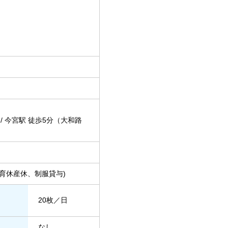
 今宮駅 徒歩5分（大和路
育休産休、制服貸与)
20枚／日
なし