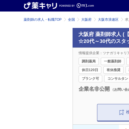
薬剤師の求人・転職TOP
全国
大阪府
大阪市浪速区
求
大阪府 薬剤師求人 
☆20代～30代のス
情報提供企業：ツナガリキャリ
調剤薬局
一般薬剤師
休日120日
有休推奨
ブランク可
コンサルタン
企業名非公開
（お問い合