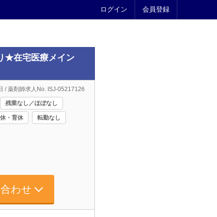
ログイン
会員登録
あり★在宅医療メイン
/ 薬剤師求人No. ISJ-05217126
残業なし／ほぼなし
休・育休
転勤なし
い合わせ