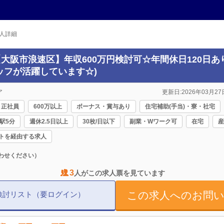
人詳細
(【大阪市浪速区】年収600万円検討可☆年間休日120日
タッフが活躍しています☆)
ア
更新日:2026年03月27日 
正社員
600万以上
ボーナス・賞与あり
住宅補助(手当)・寮・社宅
駅5分
週休2.5日以上
30枚/日以下
副業・Wワーク可
在宅
産
トを経由する求人
わせください）
3
人がこの求人票を見ています
この求人へのお問
検討リスト（要ログイン）