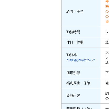
年
時
給与・手当
◇
◇
※
勤務時間
シ
休日・休暇
週
大
勤務地
大
所要時間表示について
線
雇用形態
正
福利厚生・保険
健
調
業務内容
の
募集職種（人数）
一