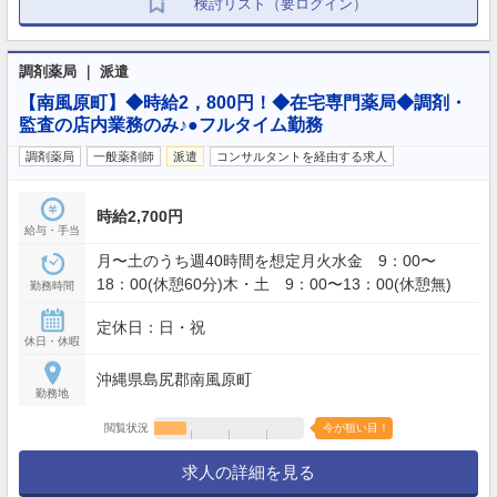
検討リスト（要ログイン）
調剤薬局 ｜ 派遣
【南風原町】◆時給2，800円！◆在宅専門薬局◆調剤・
監査の店内業務のみ♪●フルタイム勤務
調剤薬局
一般薬剤師
派遣
コンサルタントを経由する求人
時給2,700円
給与・手当
月〜土のうち週40時間を想定月火水金 9：00〜
18：00(休憩60分)木・土 9：00〜13：00(休憩無)
勤務時間
定休日：日・祝
休日・休暇
沖縄県島尻郡南風原町
勤務地
閲覧状況
今が狙い目！
求人の詳細を見る