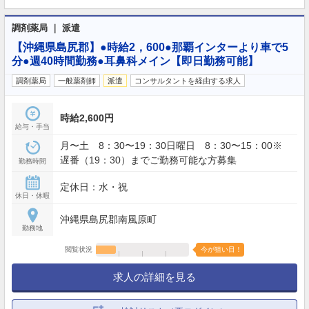
調剤薬局 ｜ 派遣
【沖縄県島尻郡】●時給2，600●那覇インターより車で5
分●週40時間勤務●耳鼻科メイン【即日勤務可能】
調剤薬局
一般薬剤師
派遣
コンサルタントを経由する求人
時給2,600円
給与・手当
月〜土 8：30〜19：30日曜日 8：30〜15：00※
遅番（19：30）までご勤務可能な方募集
勤務時間
定休日：水・祝
休日・休暇
沖縄県島尻郡南風原町
勤務地
閲覧状況
今が狙い目！
求人の詳細を見る