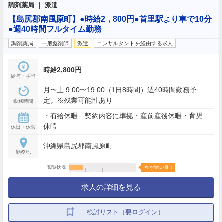
調剤薬局 ｜ 派遣
【島尻郡南風原町】●時給2，800円●首里駅より車で10分
●週40時間フルタイム勤務
調剤薬局
一般薬剤師
派遣
コンサルタントを経由する求人
時給2,800円
給与・手当
月〜土:9:00〜19:00（1日8時間）週40時間勤務予
定。※残業可能性あり
勤務時間
・有給休暇…契約内容に準拠・産前産後休暇・育児
休暇
休日・休暇
沖縄県島尻郡南風原町
勤務地
閲覧状況
今が狙い目！
求人の詳細を見る
検討リスト（要ログイン）