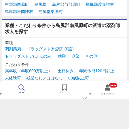
中頭郡西原町
島尻郡
島尻郡与那原町
島尻郡渡嘉敷村
島尻郡座間味村
島尻郡粟国村
業種・こだわり条件から島尻郡南風原町の派遣の薬剤師
求人を探す
業種
調剤薬局
ドラッグストア(調剤併設)
ドラッグストア(OTCのみ)
病院
企業
その他
こだわり条件
高年収（年収600万以上）
土日休み
年間休日120日以上
未経験可
残業なし／ほぼなし
60歳以上可
時給2,500円以上
new
検索
検討リスト
マイページ
TOP
m3.comログインで
求人探しがもっと便利に
最近チェックした求人一覧
薬剤師の転職成功ガイド
希望に合う新着求人を通知