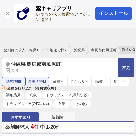
薬キャリアプリ
インストール
ログイン
会員登録
いつもの求人検索でアクショ
ン進呈！
派遣の
薬剤師の求人・転職TOP
地域で探す
沖縄県
島尻郡南風原町
沖縄県 島尻郡南風原町
変更
派遣
勤務地
雇用形態
業種
こだわり
職種
給与
✓
1
業種を絞り込む（複数選択可）
調剤薬局
病院
ドラッグストア(調剤併設)
ドラッグストア(OTCのみ)
企業
その他
おすすめ順
新着順
4
薬剤師求人
件
中 1-20件