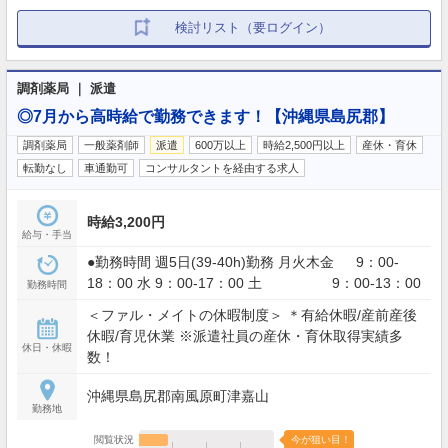
検討リスト（要ログイン）
調剤薬局 ｜ 派遣
◎7月から高時給で勤務できます！【沖縄県島尻郡】
調剤薬局
一般薬剤師
派遣
600万以上
時給2,500円以上
産休・育休
転勤なし
車通勤可
コンサルタントを経由する求人
時給3,200円
給与・手当
●勤務時間 週5日(39-40h)勤務 月火木金 9：00-
18：00 水 9：00-17：00 土 9：00-13：00
勤務時間
＜ファル・メイトの休暇制度＞ ＊有給休暇/産前産後
休暇/育児休業 ※派遣社員の産休・育休取得実績多
休日・休暇
数！
沖縄県島尻郡南風原町津嘉山
勤務地
閲覧状況
今が狙い目！