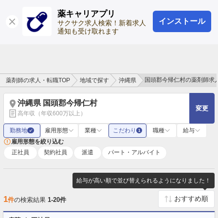
薬キャリアプリ
インストール
ログイン
会員登録
サクサク求人検索！新着求人
通知も受け取れます
国頭郡今帰仁村の薬剤師求
薬剤師の求人・転職TOP
地域で探す
沖縄県
沖縄県 国頭郡今帰仁村
変更
高年収（年収600万以上）
勤務地
雇用形態
業種
こだわり
職種
給与
✓
1
雇用形態を絞り込む
正社員
契約社員
派遣
パート・アルバイト
給与が高い順で並び替えられるようになりました！
1
件
の検索結果
1-20件