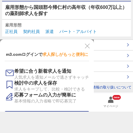
雇用形態から国頭郡今帰仁村の高年収（年収600万以上）
の薬剤師求人を探す
雇用形態
正社員
契約社員
派遣
パート・アルバイト
TOP
m3.comログインで
求人探しがもっと便利に
最近チェックした求人一覧
薬剤師の転職成功ガイド
希望に合う新着求人を通知
コンサルタントに転職相談
人気求人を通知メールで逃さずキャッチ
検討中の求人を保存
利用規約
個人情報の取り扱いについて
求人をキープして、比較・検討できる
応募フォームの入力が簡単に
new
基本情報の入力省略で即応募完了
検索
検討リスト
マイページ
m3.comにログイン
新規会員登録はこちら