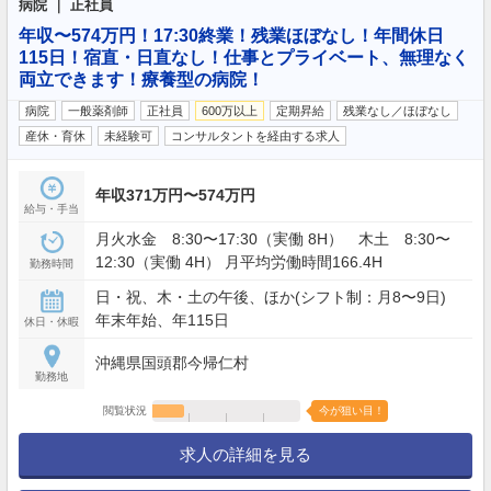
病院 ｜ 正社員
年収〜574万円！17:30終業！残業ほぼなし！年間休日
115日！宿直・日直なし！仕事とプライベート、無理なく
両立できます！療養型の病院！
病院
一般薬剤師
正社員
600万以上
定期昇給
残業なし／ほぼなし
産休・育休
未経験可
コンサルタントを経由する求人
年収371万円〜574万円
給与・手当
月火水金 8:30〜17:30（実働 8H） 木土 8:30〜
12:30（実働 4H） 月平均労働時間166.4H
勤務時間
日・祝、木・土の午後、ほか(シフト制：月8〜9日)
年末年始、年115日
休日・休暇
沖縄県国頭郡今帰仁村
勤務地
閲覧状況
今が狙い目！
求人の詳細を見る