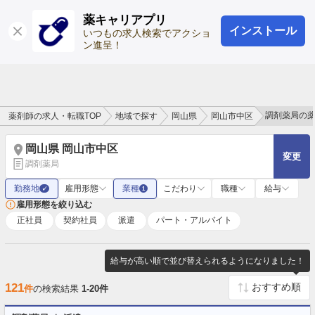
薬キャリアプリ
インストール
ログイン
会員登録
いつもの求人検索でアクショ
ン進呈！
調剤薬局の
薬剤師の求人・転職TOP
地域で探す
岡山県
岡山市中区
岡山県 岡山市中区
変更
調剤薬局
勤務地
雇用形態
業種
こだわり
職種
給与
✓
1
雇用形態を絞り込む
正社員
契約社員
派遣
パート・アルバイト
給与が高い順で並び替えられるようになりました！
121
件
の検索結果
1-20件