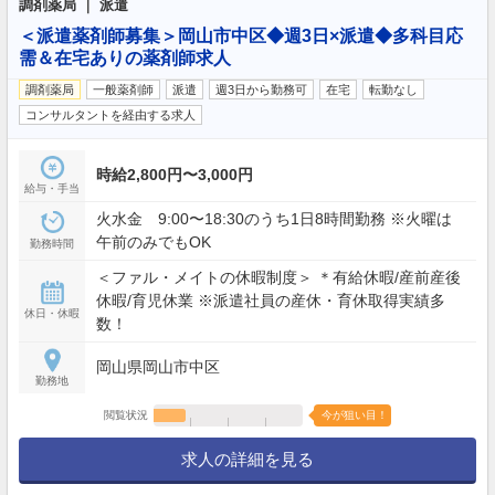
調剤薬局 ｜ 派遣
＜派遣薬剤師募集＞岡山市中区◆週3日×派遣◆多科目応
需＆在宅ありの薬剤師求人
調剤薬局
一般薬剤師
派遣
週3日から勤務可
在宅
転勤なし
コンサルタントを経由する求人
時給2,800円〜3,000円
給与・手当
火水金 9:00〜18:30のうち1日8時間勤務 ※火曜は
午前のみでもOK
勤務時間
＜ファル・メイトの休暇制度＞ ＊有給休暇/産前産後
休暇/育児休業 ※派遣社員の産休・育休取得実績多
休日・休暇
数！
岡山県岡山市中区
勤務地
閲覧状況
今が狙い目！
求人の詳細を見る