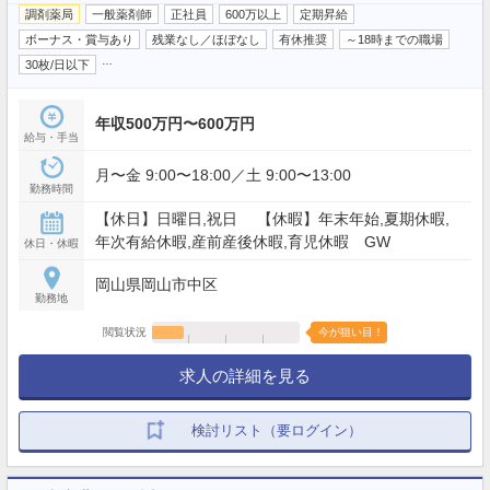
調剤薬局
一般薬剤師
正社員
600万以上
定期昇給
ボーナス・賞与あり
残業なし／ほぼなし
有休推奨
～18時までの職場
…
30枚/日以下
年収500万円〜600万円
給与・手当
月〜金 9:00〜18:00／土 9:00〜13:00
勤務時間
【休日】日曜日,祝日 【休暇】年末年始,夏期休暇,
年次有給休暇,産前産後休暇,育児休暇 GW
休日・休暇
岡山県岡山市中区
勤務地
閲覧状況
今が狙い目！
求人の詳細を見る
検討リスト（要ログイン）