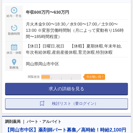
年収600万円〜630万円
給与・手当
月火木金9:00〜18:30／水9:00〜17:00／土9:00〜
13:00 ※変形労働時間制（月によって変動有り156時
勤務時間
間〜185時間程度）
【休日】日曜日,祝日 【休暇】夏期休暇,年末年始,
年次有給休暇,産前産後休暇,育児休暇,特別休暇
休日・休暇
岡山県岡山市中区
勤務地
閲覧状況
今が狙い目！
求人の詳細を見る
検討リスト（要ログイン）
調剤薬局 ｜ パート・アルバイト
【岡山市中区】薬剤師パート募集／高時給！時給2,100円