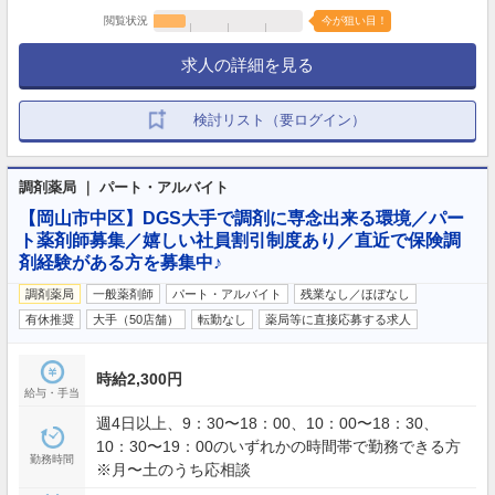
閲覧状況
今が狙い目！
求人の詳細を見る
検討リスト（要ログイン）
調剤薬局 ｜ パート・アルバイト
【岡山市中区】DGS大手で調剤に専念出来る環境／パー
ト薬剤師募集／嬉しい社員割引制度あり／直近で保険調
剤経験がある方を募集中♪
調剤薬局
一般薬剤師
パート・アルバイト
残業なし／ほぼなし
有休推奨
大手（50店舗）
転勤なし
薬局等に直接応募する求人
時給2,300円
給与・手当
週4日以上、9：30〜18：00、10：00〜18：30、
10：30〜19：00のいずれかの時間帯で勤務できる方
勤務時間
※月〜土のうち応相談