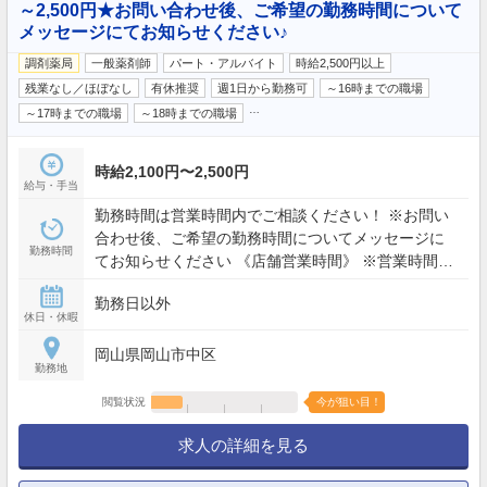
～2,500円★お問い合わせ後、ご希望の勤務時間について
メッセージにてお知らせください♪
調剤薬局
一般薬剤師
パート・アルバイト
時給2,500円以上
残業なし／ほぼなし
有休推奨
週1日から勤務可
～16時までの職場
…
～17時までの職場
～18時までの職場
時給2,100円〜2,500円
給与・手当
勤務時間は営業時間内でご相談ください！ ※お問い
合わせ後、ご希望の勤務時間についてメッセージに
勤務時間
てお知らせください 《店舗営業時間》 ※営業時間詳
細は応募時にお問い合ください
勤務日以外
休日・休暇
岡山県岡山市中区
勤務地
閲覧状況
今が狙い目！
求人の詳細を見る