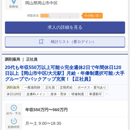
岡山県岡山市中区
勤務地
閲覧状況
今が狙い目！
求人の詳細を見る
検討リスト（要ログイン）
調剤薬局 ｜ 正社員
20代も年収550万以上可能☆完全週休2日で年間休日120
日以上【岡山市中区/大元駅】月給・年俸制選択可能♪大手
グループでバックアップ充実！【正社員】
調剤薬局
一般薬剤師
正社員
定期昇給
ボーナス・賞与あり
…
休日120日
皮膚科メイン
産休・育休
研修制度
車通勤可
年収550万円〜560万円
給与・手当
月〜土 9:00〜18:30
勤務時間