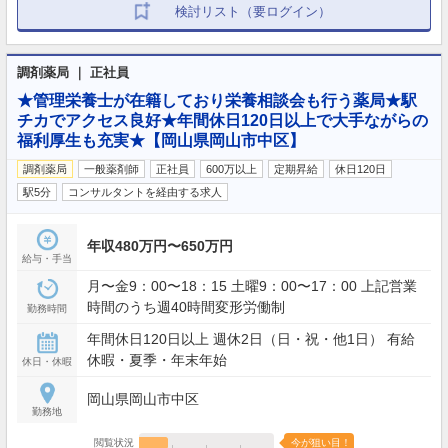
検討リスト（要ログイン）
調剤薬局 ｜ 正社員
★管理栄養士が在籍しており栄養相談会も行う薬局★駅
チカでアクセス良好★年間休日120日以上で大手ながらの
福利厚生も充実★【岡山県岡山市中区】
調剤薬局
一般薬剤師
正社員
600万以上
定期昇給
休日120日
駅5分
コンサルタントを経由する求人
年収480万円〜650万円
給与・手当
月〜金9：00〜18：15 土曜9：00〜17：00 上記営業
時間のうち週40時間変形労働制
勤務時間
年間休日120日以上 週休2日（日・祝・他1日） 有給
休暇・夏季・年末年始
休日・休暇
岡山県岡山市中区
勤務地
閲覧状況
今が狙い目！