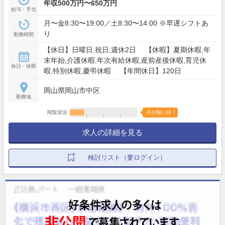
年収500万円〜650万円
給与・手当
月〜金8:30〜19:00／土8:30〜14:00 ※早遅シフトあ
り
勤務時間
【休日】日曜日,祝日,週休2日 【休暇】夏期休暇,年
末年始,介護休暇,年次有給休暇,産前産後休暇,育児休
休日・休暇
暇,特別休暇,慶弔休暇 【年間休日】120日
岡山県岡山市中区
勤務地
閲覧状況
今が狙い目！
求人の詳細を見る
検討リスト（要ログイン）