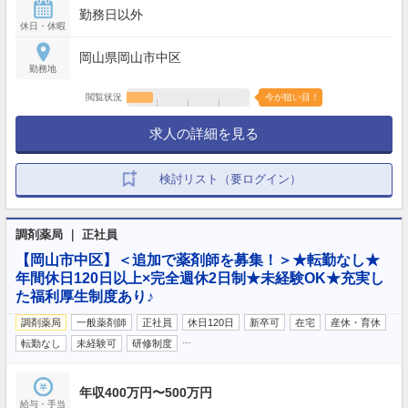
勤務日以外
休日・休暇
岡山県岡山市中区
勤務地
閲覧状況
今が狙い目！
求人の詳細を見る
検討リスト（要ログイン）
調剤薬局 ｜ 正社員
【岡山市中区】＜追加で薬剤師を募集！＞★転勤なし★
年間休日120日以上×完全週休2日制★未経験OK★充実し
た福利厚生制度あり♪
調剤薬局
一般薬剤師
正社員
休日120日
新卒可
在宅
産休・育休
…
転勤なし
未経験可
研修制度
年収400万円〜500万円
給与・手当