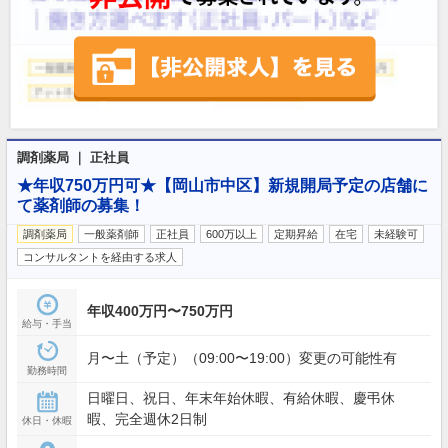
調剤薬局 ｜ 正社員
★年収750万円可★【岡山市中区】新規開局予定の店舗に
て薬剤師の募集！
調剤薬局
一般薬剤師
正社員
600万以上
定期昇給
在宅
未経験可
コンサルタントを経由する求人
年収400万円〜750万円
給与・手当
月〜土（予定）（09:00〜19:00）変更の可能性有
勤務時間
日曜日、祝日、年末年始休暇、有給休暇、慶弔休
暇、完全週休2日制
休日・休暇