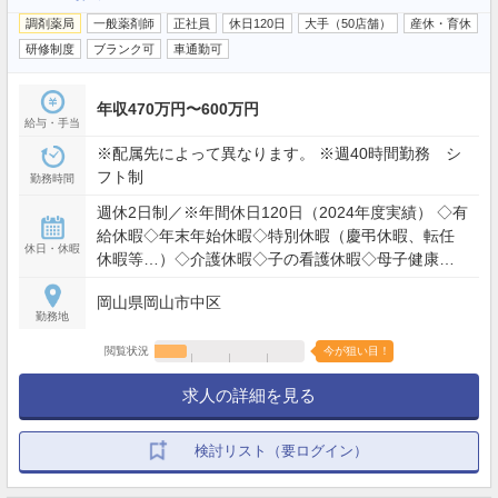
調剤薬局
一般薬剤師
正社員
休日120日
大手（50店舗）
産休・育休
研修制度
ブランク可
車通勤可
年収470万円〜600万円
給与・手当
※配属先によって異なります。 ※週40時間勤務 シ
フト制
勤務時間
週休2日制／※年間休日120日（2024年度実績） ◇有
給休暇◇年末年始休暇◇特別休暇（慶弔休暇、転任
休日・休暇
休暇等…）◇介護休暇◇子の看護休暇◇母子健康管
理のための休暇◇その他
岡山県岡山市中区
勤務地
閲覧状況
今が狙い目！
求人の詳細を見る
検討リスト（要ログイン）