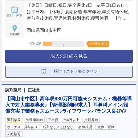
【休日】日曜日,祝日,完全週休2日 ※平日1日もしく
は半日2回 【休暇】夏期休暇,年末年始,年次有給休暇,
休日・休暇
産前産後休暇,育児休暇,特別休暇,慶弔休暇 【年間
休日】120日
岡山県岡山市中区
勤務地
閲覧状況
今が狙い目！
求人の詳細を見る
検討リスト（要ログイン）
調剤薬局 ｜ 正社員
【岡山市中区】高年収630万円可能★システム・機器等導
入で対人業務専念♪【管理薬剤師/求人】耳鼻科メイン/設
備充実で業務もスムーズ♪ライフワークバランス良好◎
調剤薬局
管理薬剤師
正社員
600万以上
定期昇給
ボーナス・賞与あり
残業なし／ほぼなし
有休推奨
産休・育休
…
未経験可