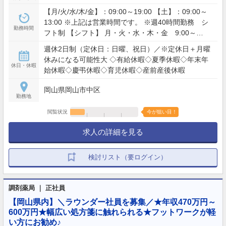
【月/火/水/木/金】：09:00～19:00 【土】：09:00～
13:00 ※上記は営業時間です。 ※週40時間勤務 シ
勤務時間
フト制 【シフト】 月・火・水・木・金 9:00～
19:00（休憩2時間） 月・火・水・木・金 9:00～
週休2日制（定休日：日曜、祝日）／※定休日＋月曜
18:00（休憩1時間） 月・火・水・木・金 10:00～
休みになる可能性大 ◇有給休暇◇夏季休暇◇年末年
19:00（休憩1時間） 土 9:00～13:00
休日・休暇
始休暇◇慶弔休暇◇育児休暇◇産前産後休暇
岡山県岡山市中区
勤務地
閲覧状況
今が狙い目！
求人の詳細を見る
検討リスト（要ログイン）
調剤薬局 ｜ 正社員
【岡山県内】＼ラウンダー社員を募集／★年収470万円～
600万円★幅広い処方箋に触れられる★フットワークが軽
い方にお勧め♪