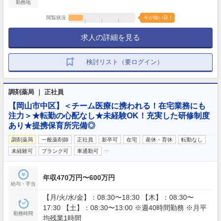
勤務地
閲覧状況
今が狙い目！
求人の詳細を見る
検討リスト（要ログイン）
調剤薬局 ｜ 正社員
【岡山市中区】＜チーム医療に携われる！在宅業務にも
注力＞★転勤の心配なし★未経験OK！充実した研修制度
あり★提携保育所完備◎
調剤薬局
一般薬剤師
正社員
新卒可
在宅
産休・育休
転勤なし
…
未経験可
ブランク可
車通勤可
年収470万円〜600万円
給与・手当
【月/火/水/金】：08:30〜18:30 【木】：08:30〜
17:30 【土】：08:30〜13:00 ※週40時間勤務 ※月平
勤務時間
均残業1時間