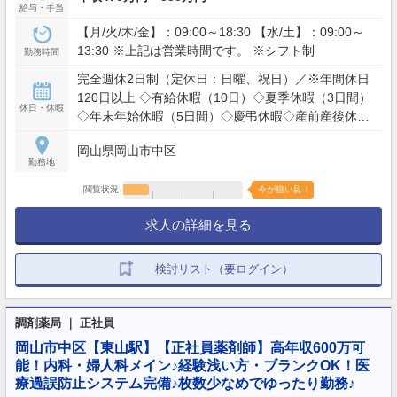
給与・手当
【月/火/木/金】：09:00～18:30 【水/土】：09:00～
13:30 ※上記は営業時間です。 ※シフト制
勤務時間
完全週休2日制（定休日：日曜、祝日）／※年間休日
120日以上 ◇有給休暇（10日）◇夏季休暇（3日間）
休日・休暇
◇年末年始休暇（5日間）◇慶弔休暇◇産前産後休暇
◇育児休暇
岡山県岡山市中区
勤務地
閲覧状況
今が狙い目！
求人の詳細を見る
検討リスト（要ログイン）
調剤薬局 ｜ 正社員
岡山市中区【東山駅】【正社員薬剤師】高年収600万可
能！内科・婦人科メイン♪経験浅い方・ブランクOK！医
療過誤防止システム完備♪枚数少なめでゆったり勤務♪