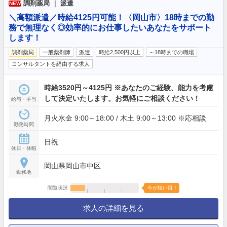
調剤薬局 ｜ 派遣
NEW
＼高額派遣／時給4125円可能！〈岡山市〉18時までの勤
務で無理なく◎効率的にお仕事したいあなたをサポート
します！
調剤薬局
一般薬剤師
派遣
時給2,500円以上
～18時までの職場
コンサルタントを経由する求人
時給3520円～4125円 ※あなたのご経験、能力を考慮
して決定いたします。お気軽にご相談ください！
給与・手当
月火水金 9:00～18:00 / 木土 9:00～13:00 ※応相談
勤務時間
日祝
休日・休暇
岡山県岡山市中区
勤務地
閲覧状況
今が狙い目！
求人の詳細を見る