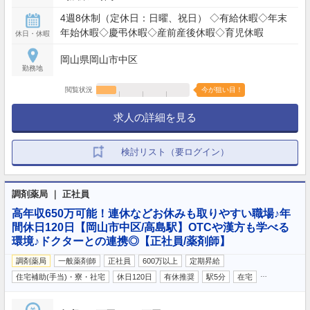
4週8休制（定休日：日曜、祝日） ◇有給休暇◇年末
年始休暇◇慶弔休暇◇産前産後休暇◇育児休暇
休日・休暇
岡山県岡山市中区
勤務地
閲覧状況
今が狙い目！
求人の詳細を見る
検討リスト（要ログイン）
調剤薬局 ｜ 正社員
高年収650万可能！連休などお休みも取りやすい職場♪年
間休日120日【岡山市中区/高島駅】OTCや漢方も学べる
環境♪ドクターとの連携◎【正社員/薬剤師】
調剤薬局
一般薬剤師
正社員
600万以上
定期昇給
…
住宅補助(手当)・寮・社宅
休日120日
有休推奨
駅5分
在宅