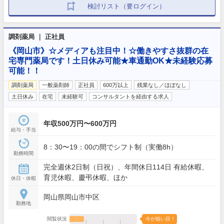
検討リスト（要ログイン）
調剤薬局 ｜ 正社員
《岡山市》☆メディアも注目中！☆働きやすさ抜群の在
宅専門薬局です！土日休み可能★車通勤OK★未経験応募
可能！！
調剤薬局
一般薬剤師
正社員
600万以上
残業なし／ほぼなし
土日休み
在宅
未経験可
コンサルタントを経由する求人
年収500万円〜600万円
給与・手当
8：30〜19：00の間でシフト制（実働8h）
勤務時間
完全週休2日制（日祝）、年間休日114日 有給休暇、
育児休暇、慶弔休暇、ほか
休日・休暇
岡山県岡山市中区
勤務地
閲覧状況
今が狙い目！