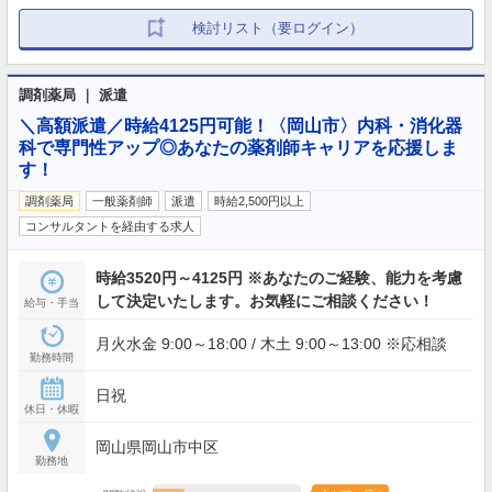
検討リスト（要ログイン）
調剤薬局 ｜ 派遣
＼高額派遣／時給4125円可能！〈岡山市〉内科・消化器
科で専門性アップ◎あなたの薬剤師キャリアを応援しま
す！
調剤薬局
一般薬剤師
派遣
時給2,500円以上
コンサルタントを経由する求人
時給3520円～4125円 ※あなたのご経験、能力を考慮
して決定いたします。お気軽にご相談ください！
給与・手当
月火水金 9:00～18:00 / 木土 9:00～13:00 ※応相談
勤務時間
日祝
休日・休暇
岡山県岡山市中区
勤務地