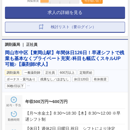
閲覧状況
今が狙い目！
求人の詳細を見る
検討リスト（要ログイン）
調剤薬局 ｜ 正社員
岡山市中区【東岡山駅】年間休日126日！早遅シフトで残
業も基本なくプライベート充実♪科目も幅広くスキルUP
可能♪【薬剤師/求人】
調剤薬局
一般薬剤師
正社員
600万以上
定期昇給
ボーナス・賞与あり
残業なし／ほぼなし
休日120日
有休推奨
…
30枚/日以下
年収500万円〜600万円
給与・手当
【月〜水金土】8:30〜18:30【木】8:30〜12:00 ※早
遅シフト制
勤務時間
【休日】週休2日,日曜日,祝日 シフトにより決定