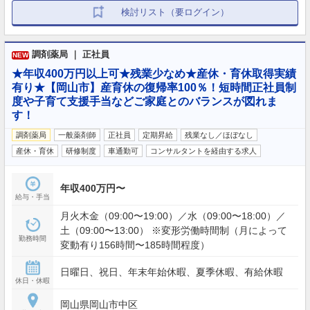
検討リスト（要ログイン）
調剤薬局 ｜ 正社員
NEW
★年収400万円以上可★残業少なめ★産休・育休取得実績
有り★【岡山市】産育休の復帰率100％！短時間正社員制
度や子育て支援手当などご家庭とのバランスが図れま
す！
調剤薬局
一般薬剤師
正社員
定期昇給
残業なし／ほぼなし
産休・育休
研修制度
車通勤可
コンサルタントを経由する求人
年収400万円〜
給与・手当
月火木金（09:00〜19:00）／水（09:00〜18:00）／
土（09:00〜13:00） ※変形労働時間制（月によって
勤務時間
変動有り156時間〜185時間程度）
日曜日、祝日、年末年始休暇、夏季休暇、有給休暇
休日・休暇
岡山県岡山市中区