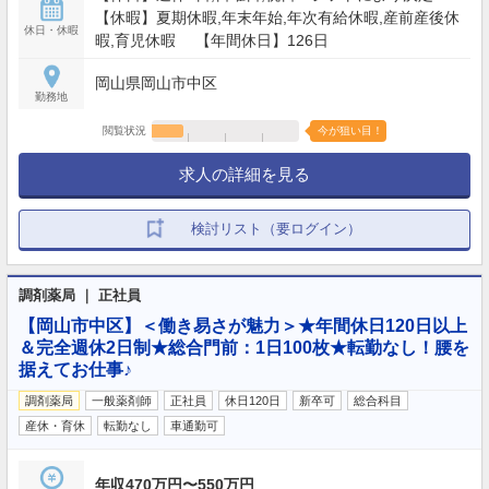
【休暇】夏期休暇,年末年始,年次有給休暇,産前産後休
休日・休暇
暇,育児休暇 【年間休日】126日
岡山県岡山市中区
勤務地
閲覧状況
今が狙い目！
求人の詳細を見る
検討リスト（要ログイン）
調剤薬局 ｜ 正社員
【岡山市中区】＜働き易さが魅力＞★年間休日120日以上
＆完全週休2日制★総合門前：1日100枚★転勤なし！腰を
据えてお仕事♪
調剤薬局
一般薬剤師
正社員
休日120日
新卒可
総合科目
産休・育休
転勤なし
車通勤可
年収470万円〜550万円