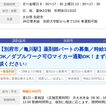
月〜金曜日 8：30〜17：30 土曜日 13：30〜17：30
勤務時間
日、祝、週休2日制 年間休日120日
休日・休暇
大分県 別府市
交通
JR日豊本線 別府大学駅から車で13分 車通勤可能
調剤薬局
別府市
【別府市／亀川駅】薬剤師パートの募集／時給3,
OK／ダブルワーク可◎マイカー通勤OK！ま
談ください♪
一般薬剤師
～18時までの職場
週3日から勤務可
週2日から勤務可
週1日
薬局等に直接応募する求人
残業なし／ほぼなし
有休推奨
時給2,500円以上
時給3,000円
給与・手当
週1日～要相談 《店舗営業時間》 月火水木金: 08:30 - 18:00
勤務時間
12:00 勤務時間帯は、個別に相談に応じます。隙間時