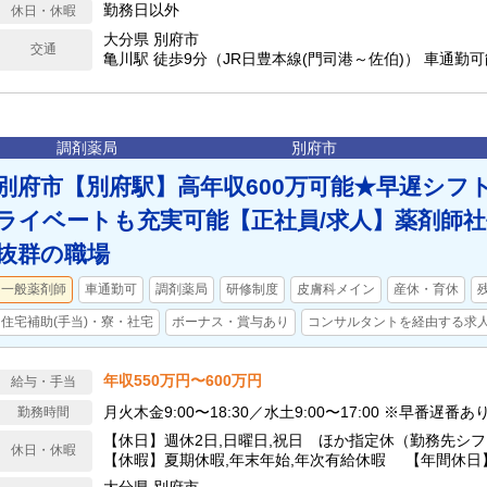
OK
勤務日以外
休日・休暇
大分県 別府市
交通
亀川駅 徒歩9分（JR日豊本線(門司港～佐伯)） 車通勤可
調剤薬局
別府市
別府市【別府駅】高年収600万可能★早遅シフ
ライベートも充実可能【正社員/求人】薬剤師
抜群の職場
一般薬剤師
車通勤可
調剤薬局
研修制度
皮膚科メイン
産休・育休
住宅補助(手当)・寮・社宅
ボーナス・賞与あり
コンサルタントを経由する求
年収550万円〜600万円
給与・手当
月火木金9:00〜18:30／水土9:00〜17:00 ※早番遅番あ
勤務時間
【休日】週休2日,日曜日,祝日 ほか指定休（勤務先シ
休日・休暇
【休暇】夏期休暇,年末年始,年次有給休暇 【年間休日】