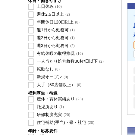
休日・働きやすさ
土日休み
(
10
)
週休2.5日以上
(
2
)
年間休日120日以上
(
8
)
週1日から勤務可
(
1
)
週2日から勤務可
(
1
)
週3日から勤務可
(
2
)
有給休暇の取得推奨
(
16
)
一人当たり処方枚数30枚/日以下
(
2
)
転勤なし
(
8
)
新規オープン
(
0
)
大手（50店舗以上）
(
0
)
福利厚生・待遇
産休・育休実績あり
(
23
)
託児所あり
(
1
)
研修制度充実
(
20
)
住宅補助(手当)・寮・社宅
(
20
)
年齢・応募要件