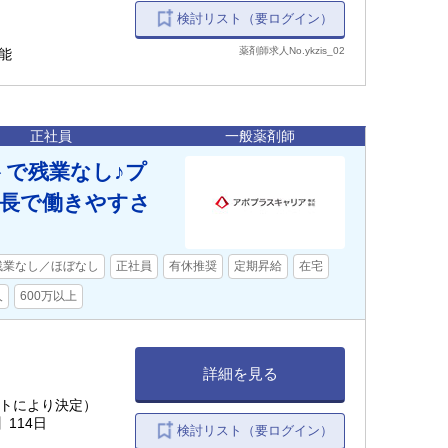
検討リスト（要ログイン）
薬剤師求人No.ykzis_02
能
正社員
一般薬剤師
トで残業なし♪プ
社長で働きやすさ
残業なし／ほぼなし
正社員
有休推奨
定期昇給
在宅
人
600万以上
詳細を見る
り
フトにより決定）
114日
検討リスト（要ログイン）