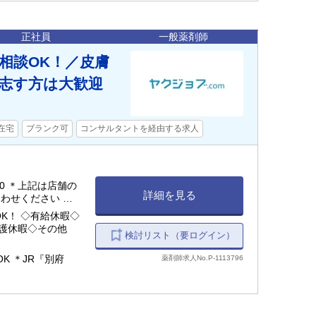
正社員
一般薬剤師
ご相談OK！／皮膚
志す方は大歓迎
在宅
ブランク可
コンサルタントを経由する求人
7:00 ＊上記は店舗の
詳細を見る
わせください ＊
）
K！ ◇有給休暇◇
護休暇◇その他
検討リスト（要ログイン）
K ＊JR『別府
薬剤師求人No.P-1113796