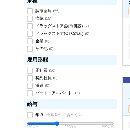
業種
調剤薬局
(
55
)
病院
(
15
)
ドラッグストア(調剤併設)
(
2
)
ドラッグストア(OTCのみ)
(
0
)
企業
(
0
)
その他
(
0
)
雇用形態
正社員
(
56
)
契約社員
(
0
)
派遣
(
0
)
パート・アルバイト
(
16
)
給与
年収
検索条件に含めない
500万円
650万円
800万円