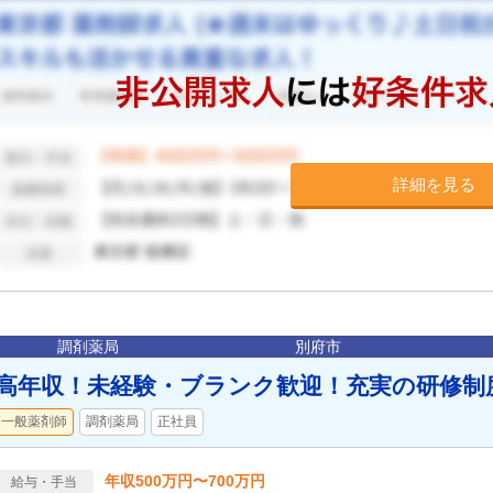
詳細を見る
調剤薬局
別府市
高年収！未経験・ブランク歓迎！充実の研修制
一般薬剤師
調剤薬局
正社員
年収500万円〜700万円
給与・手当