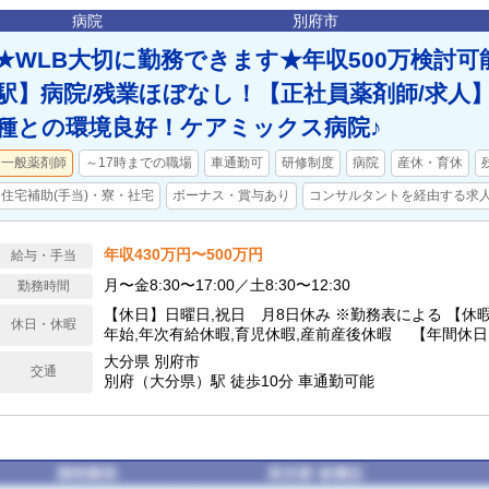
病院
別府市
★WLB大切に勤務できます★年収500万検討可
駅】病院/残業ほぼなし！【正社員薬剤師/求人】
種との環境良好！ケアミックス病院♪
一般薬剤師
～17時までの職場
車通勤可
研修制度
病院
産休・育休
住宅補助(手当)・寮・社宅
ボーナス・賞与あり
コンサルタントを経由する求
年収430万円〜500万円
給与・手当
月〜金8:30〜17:00／土8:30〜12:30
勤務時間
【休日】日曜日,祝日 月8日休み ※勤務表による 【休
休日・休暇
年始,年次有給休暇,育児休暇,産前産後休暇 【年間休日
大分県 別府市
交通
別府（大分県）駅 徒歩10分 車通勤可能