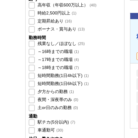
高年収（年収600万以上）
(
40
)
時給2,500円以上
(
1
)
定期昇給あり
(
16
)
ボーナス・賞与あり
(
13
)
勤務時間
残業なし／ほぼなし
(
25
)
～16時までの職場
(
1
)
～17時までの職場
(
4
)
～18時までの職場
(
7
)
短時間勤務(1日4h以下)
(
1
)
短時間勤務(1日6h以下)
(
1
)
夕方からの勤務
(
1
)
夜間・深夜帯のみ
(
0
)
土or日のみの勤務
(
0
)
通勤
駅チカ(5分以内)
(
7
)
車通勤可
(
30
)