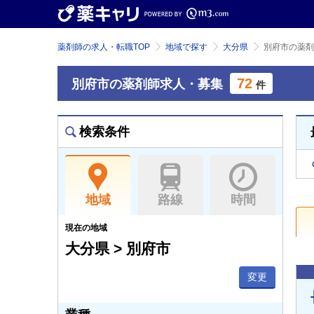
薬剤師の求人・転職TOP
地域で探す
大分県
別府市の薬剤
72
別府市の薬剤師求人・募集
件
検索条件
地域
路線
時間
現在の地域
大分県 > 別府市
変更