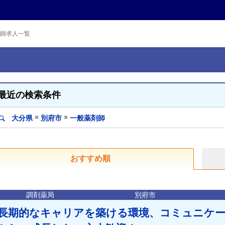
師求人一覧
最近の検索条件
×
×
大分県
別府市
一般薬剤師
おすすめ順
調剤薬局
別府市
長期的なキャリアを築ける環境、コミュニケ