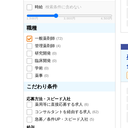
時給
検索条件に含めない
1,500円
3,000円
4,500円
職種
一般薬剤師
(
72
)
管理薬剤師
(
4
)
研究開発
(
0
)
臨床開発
(
0
)
学術
(
0
)
薬事
(
0
)
こだわり条件
応募方法・スピード入社
薬局等に直接応募する求人
(
6
)
コンサルタントを経由する求人
(
62
)
急募／条件UP・スピード入社
(
5
)
給与