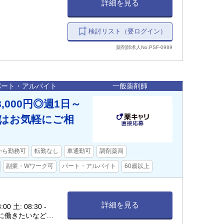
詳細を見る
検討リスト（要ログイン）
薬剤師求人No.PSF-0989
パート・アルバイト
一般薬剤師
000円◎週1日～
ずはお気軽にご相
から勤務可
転勤なし
車通勤可
調剤薬局
副業・Wワーク可
パート・アルバイト
60歳以上
詳細を見る
 土: 08:30 -
間に働きたいなども