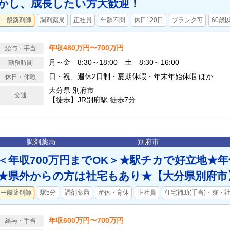
かし、成長したい方大歓迎！
一般薬剤師
調剤薬局
正社員
年齢不問
休日120日
ブランク可
60歳
年収480万円〜700万円
給与・手当
月～金 8:30～18:00 土 8:30～16:00
勤務時間
日・祝、週休2日制・夏期休暇・年末年始休暇 ほか
休日・休暇
大分県 別府市
交通
【徒歩】JR別府駅 徒歩7分
調剤薬局
別府市
＜年収700万円までOK＞★駅チカで好立地★年
★県外からの方は社宅もあり★【大分県別府市
一般薬剤師
駅5分
調剤薬局
産休・育休
正社員
住宅補助(手当)・寮・
年収600万円〜700万円
給与・手当