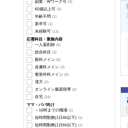
副業・Wワーク可
(
4
)
60歳以上可
(
3
)
年齢不問
(
1
)
新卒可
(
1
)
未経験可
(
12
)
応需科目・業務内容
一人薬剤師
(
0
)
総合科目
(
3
)
眼科メイン
(
0
)
皮膚科メイン
(
3
)
整形外科メイン
(
0
)
漢方
(
2
)
オンライン服薬指導
(
2
)
在宅
(
16
)
ママ・パパ向け
～16時までの職場
(
1
)
短時間勤務(1日4h以下)
(
1
)
短時間勤務(1日6h以下)
(
1
)