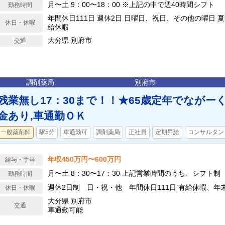
月〜土 9：00〜18：00 ※上記の中で週40時間シフト
勤務時間
年間休日111日 週休2日 日曜日、祝日、その他の曜日 
休日・休暇
給休暇
大分県 別府市
交通
調剤薬局
別府市
残業無し17：30まで！！★65歳定年でながー
金あり,車通勤ＯＫ
一般薬剤師
駅5分
車通勤可
調剤薬局
正社員
定期昇給
コンサルタン
年収450万円〜600万円
給与・手当
月〜土 8：30〜17：30 上記営業時間のうち、シフト制
勤務時間
週休2日制 日・祝・他 年間休日111日 有給休暇、年
休日・休暇
大分県 別府市
交通
車通勤可能