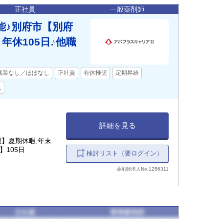
正社員
一般薬剤師
能♪別府市【別府
年休105日♪他職
残業なし／ほぼなし
正社員
有休推奨
定期昇給
人
詳細を見る
暇】夏期休暇,年末
】105日
検討リスト（要ログイン）
薬剤師求人No.1256311