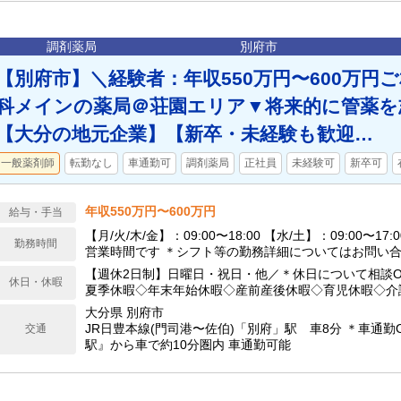
調剤薬局
別府市
【別府市】＼経験者：年収550万円〜600万円
科メインの薬局＠荘園エリア▼将来的に管薬を
【大分の地元企業】【新卒・未経験も歓迎…
一般薬剤師
転勤なし
車通勤可
調剤薬局
正社員
未経験可
新卒可
年収550万円〜600万円
給与・手当
【月/火/木/金】：09:00〜18:00 【水/土】：09:00〜1
勤務時間
営業時間です ＊シフト等の勤務詳細についてはお問い合
閉局後、18時30分頃まで交代制勤務（当番以外は帰宅
【週休2日制】日曜日・祝日・他／＊休日について相談O
休日・休暇
夏季休暇◇年末年始休暇◇産前産後休暇◇育児休暇◇介
大分県 別府市
JR日豊本線(門司港〜佐伯)「別府」駅 車8分 ＊車通勤O
交通
駅』から車で約10分圏内 車通勤可能