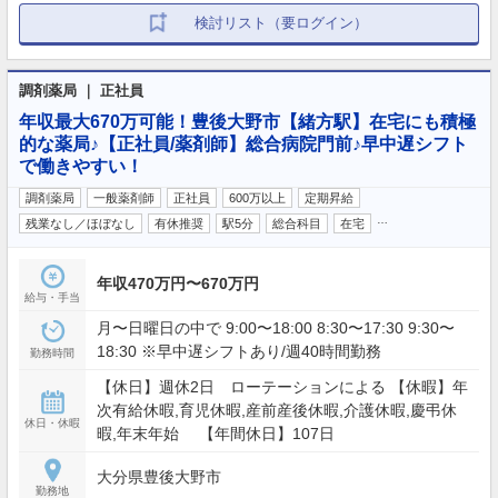
検討リスト（要ログイン）
調剤薬局 ｜ 正社員
年収最大670万可能！豊後大野市【緒方駅】在宅にも積極
的な薬局♪【正社員/薬剤師】総合病院門前♪早中遅シフト
で働きやすい！
調剤薬局
一般薬剤師
正社員
600万以上
定期昇給
…
残業なし／ほぼなし
有休推奨
駅5分
総合科目
在宅
年収470万円〜670万円
給与・手当
月〜日曜日の中で 9:00〜18:00 8:30〜17:30 9:30〜
18:30 ※早中遅シフトあり/週40時間勤務
勤務時間
【休日】週休2日 ローテーションによる 【休暇】年
次有給休暇,育児休暇,産前産後休暇,介護休暇,慶弔休
休日・休暇
暇,年末年始 【年間休日】107日
大分県豊後大野市
勤務地