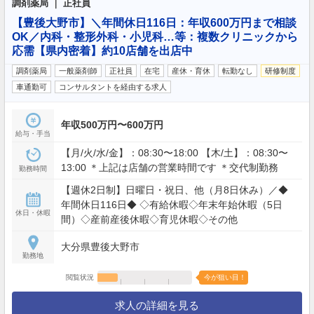
調剤薬局 ｜ 正社員
【豊後大野市】＼年間休日116日：年収600万円まで相談
OK／内科・整形外科・小児科…等：複数クリニックから
応需【県内密着】約10店舗を出店中
調剤薬局
一般薬剤師
正社員
在宅
産休・育休
転勤なし
研修制度
車通勤可
コンサルタントを経由する求人
年収500万円〜600万円
給与・手当
【月/火/水/金】：08:30〜18:00 【木/土】：08:30〜
13:00 ＊上記は店舗の営業時間です ＊交代制勤務
勤務時間
【週休2日制】日曜日・祝日、他（月8日休み）／◆
年間休日116日◆ ◇有給休暇◇年末年始休暇（5日
休日・休暇
間）◇産前産後休暇◇育児休暇◇その他
大分県豊後大野市
勤務地
閲覧状況
今が狙い目！
求人の詳細を見る