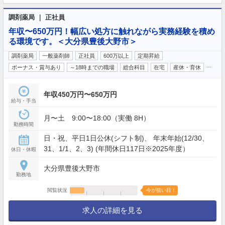
調剤薬局 ｜ 正社員
年収〜650万円！幅広い処方に触れながら実務経験を積め
る環境です。＜大分県豊後大野市＞
調剤薬局
一般薬剤師
正社員
600万以上
定期昇給
…
ボーナス・賞与あり
～18時までの職場
総合科目
在宅
産休・育休
年収450万円〜650万円
給与・手当
月〜土 9:00〜18:00（実働 8H）
勤務時間
日・祝、平日1日公休(シフト制)、 年末年始(12/30、
31、1/1、2、3) (年間休日117日※2025年度）
休日・休暇
大分県豊後大野市
勤務地
閲覧状況
今が狙い目！
求人の詳細を見る