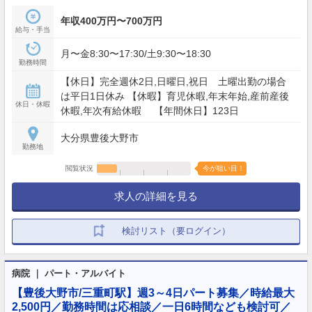
年収400万円〜700万円
給与・手当
月〜金8:30〜17:30/土9:30〜18:30
勤務時間
【休日】完全週休2日,日曜日,祝日 土曜出勤の場合
は平日1日休み 【休暇】育児休暇,年末年始,産前産後
休日・休暇
休暇,年次有給休暇 【年間休日】123日
大分県豊後大野市
勤務地
閲覧状況
今が狙い目！
求人の詳細を見る
検討リスト（要ログイン）
病院 ｜ パート・アルバイト
【豊後大野市/三重町駅】週3～4日パート募集／時給最大
2,500円／勤務時間は応相談／一日6時間なども検討可／