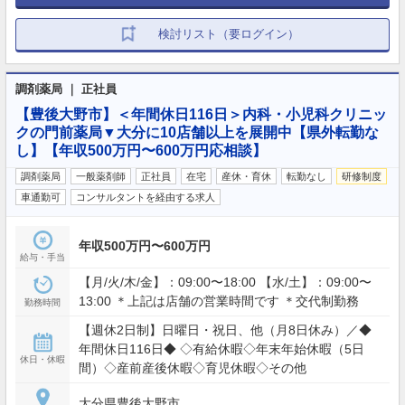
検討リスト（要ログイン）
調剤薬局 ｜ 正社員
【豊後大野市】＜年間休日116日＞内科・小児科クリニッ
クの門前薬局▼大分に10店舗以上を展開中【県外転勤な
し】【年収500万円〜600万円応相談】
調剤薬局
一般薬剤師
正社員
在宅
産休・育休
転勤なし
研修制度
車通勤可
コンサルタントを経由する求人
年収500万円〜600万円
給与・手当
【月/火/木/金】：09:00〜18:00 【水/土】：09:00〜
13:00 ＊上記は店舗の営業時間です ＊交代制勤務
勤務時間
【週休2日制】日曜日・祝日、他（月8日休み）／◆
年間休日116日◆ ◇有給休暇◇年末年始休暇（5日
休日・休暇
間）◇産前産後休暇◇育児休暇◇その他
大分県豊後大野市