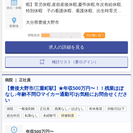
暇】育児休暇,産前産後休暇,慶弔休暇,年次有給休暇,
休日・休暇
特別休暇 子の看護休暇、看護休暇、出生時育児休
業 【年間休日】111日
大分県豊後大野市
勤務地
閲覧状況
今が狙い目！
求人の詳細を見る
検討リスト（要ログイン）
病院 ｜ 正社員
【豊後大野市/三重町駅】★年収500万円〜！！残業ほぼ
なし♪年齢不問◎マイカー通勤可/お気軽にお問合せくださ
い
病院
一般薬剤師
正社員
残業なし／ほぼなし
有休推奨
30枚/日以下
…
総合科目
転勤なし
未経験可
研修制度
年収500万円〜