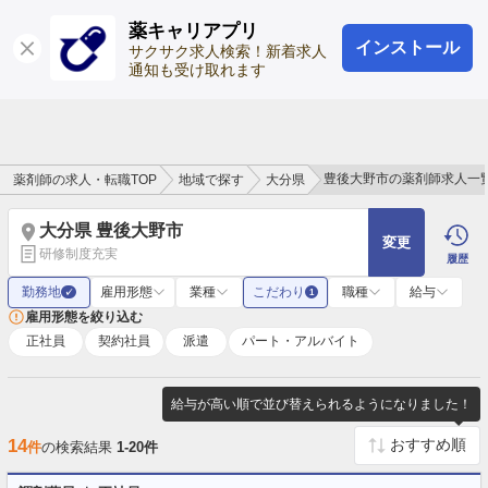
薬キャリアプリ
インストール
ログイン
会員登録
サクサク求人検索！新着求人
通知も受け取れます
豊後大野市の薬剤師求人一
薬剤師の求人・転職TOP
地域で探す
大分県
大分県 豊後大野市
変更
研修制度充実
履歴
勤務地
雇用形態
業種
こだわり
職種
給与
✓
1
雇用形態を絞り込む
正社員
契約社員
派遣
パート・アルバイト
給与が高い順で並び替えられるようになりました！
14
件
の検索結果
1-20件