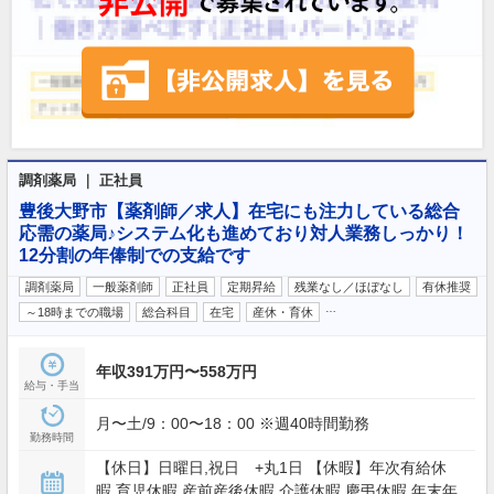
調剤薬局 ｜ 正社員
豊後大野市【薬剤師／求人】在宅にも注力している総合
応需の薬局♪システム化も進めており対人業務しっかり！
12分割の年俸制での支給です
調剤薬局
一般薬剤師
正社員
定期昇給
残業なし／ほぼなし
有休推奨
…
～18時までの職場
総合科目
在宅
産休・育休
年収391万円〜558万円
給与・手当
月〜土/9：00〜18：00 ※週40時間勤務
勤務時間
【休日】日曜日,祝日 +丸1日 【休暇】年次有給休
暇,育児休暇,産前産後休暇,介護休暇,慶弔休暇,年末年