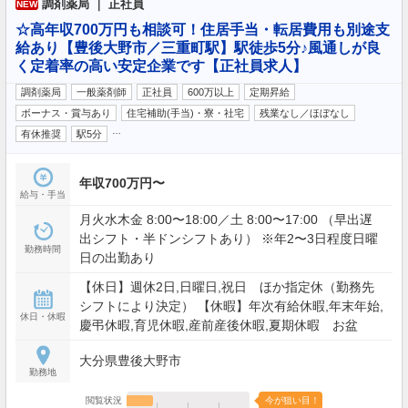
調剤薬局 ｜ 正社員
NEW
☆高年収700万円も相談可！住居手当・転居費用も別途支
給あり【豊後大野市／三重町駅】駅徒歩5分♪風通しが良
く定着率の高い安定企業です【正社員求人】
調剤薬局
一般薬剤師
正社員
600万以上
定期昇給
ボーナス・賞与あり
住宅補助(手当)・寮・社宅
残業なし／ほぼなし
…
有休推奨
駅5分
年収700万円〜
給与・手当
月火水木金 8:00〜18:00／土 8:00〜17:00 （早出遅
出シフト・半ドンシフトあり） ※年2〜3日程度日曜
勤務時間
日の出勤あり
【休日】週休2日,日曜日,祝日 ほか指定休（勤務先
シフトにより決定） 【休暇】年次有給休暇,年末年始,
休日・休暇
慶弔休暇,育児休暇,産前産後休暇,夏期休暇 お盆
大分県豊後大野市
勤務地
閲覧状況
今が狙い目！