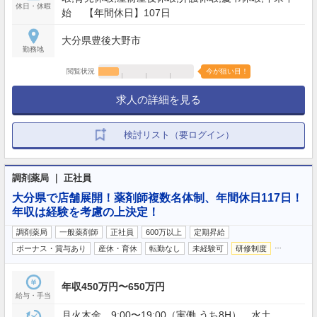
休日・休暇
始 【年間休日】107日
大分県豊後大野市
勤務地
閲覧状況
今が狙い目！
求人の詳細を見る
検討リスト（要ログイン）
調剤薬局 ｜ 正社員
大分県で店舗展開！薬剤師複数名体制、年間休日117日！
年収は経験を考慮の上決定！
調剤薬局
一般薬剤師
正社員
600万以上
定期昇給
…
ボーナス・賞与あり
産休・育休
転勤なし
未経験可
研修制度
年収450万円〜650万円
給与・手当
月火木金 9:00〜19:00（実働 うち8H） 水土