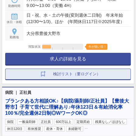
9:00〜13:00（実働 4H）
勤務時間
日・祝、水・土の午後(変則週休二日制) 年末年始
(12/30〜1/3)、ほか (年間休日117日※2025年度）
休日・休暇
大分県豊後大野市
勤務地
閲覧状況
今が狙い目！
求人の詳細を見る
検討リスト（要ログイン）
病院 ｜ 正社員
ブランクある方相談OK♪【病院/薬剤師/正社員】【豊後大
野市】子育て世代に理解あり♪年休123日＆有給消化率
100％/完全週休2日制◎WワークOK◎
病院
一般薬剤師
正社員
600万以上
定期昇給
残業なし／ほぼなし
…
休日120日
有休推奨
産休・育休
未経験可