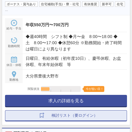
ボーナス・賞与あり
住宅補助(手当)・寮・社宅
有休推奨
新卒可
在宅
…
年収550万円〜700万円
給与・手当
◆週40時間 シフト制 ◆月〜金 8:00〜18:00 ◆
土 8:00〜17:00 ◆休憩60分 ※勤務開始・終了時間
勤務時間
は曜日により異なります
日曜日、有給休暇（初年度10日）、慶弔休暇、お盆
休暇、年末年始休暇 等
休日・休暇
大分県豊後大野市
勤務地
閲覧状況
今が狙い目！
求人の詳細を見る
検討リスト（要ログイン）