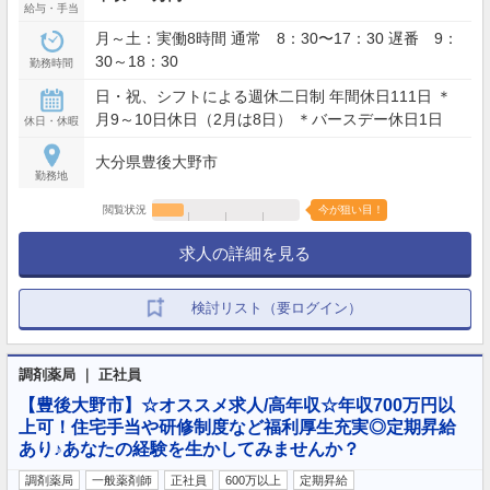
給与・手当
月～土：実働8時間 通常 8：30〜17：30 遅番 9：
30～18：30
勤務時間
日・祝、シフトによる週休二日制 年間休日111日 ＊
月9～10日休日（2月は8日） ＊バースデー休日1日
休日・休暇
大分県豊後大野市
勤務地
閲覧状況
今が狙い目！
求人の詳細を見る
検討リスト（要ログイン）
調剤薬局 ｜ 正社員
【豊後大野市】☆オススメ求人/高年収☆年収700万円以
上可！住宅手当や研修制度など福利厚生充実◎定期昇給
あり♪あなたの経験を生かしてみませんか？
調剤薬局
一般薬剤師
正社員
600万以上
定期昇給