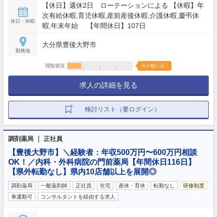
【休日】週休2日 ローテーションによる 【休暇】年
次有給休暇,育児休暇,産前産後休暇,介護休暇,慶弔休
休日・休暇
暇,年末年始 【年間休日】107日
大分県豊後大野市
勤務地
閲覧状況
今が狙い目！
求人の詳細を見る
検討リスト（要ログイン）
調剤薬局 ｜ 正社員
【豊後大野市】＼経験者：年収500万円〜600万円相談
OK！／内科・外科病院の門前薬局【年間休日116日】
【県外転勤なし】県内10店舗以上を展開◎
調剤薬局
一般薬剤師
正社員
在宅
産休・育休
転勤なし
研修制度
車通勤可
コンサルタントを経由する求人