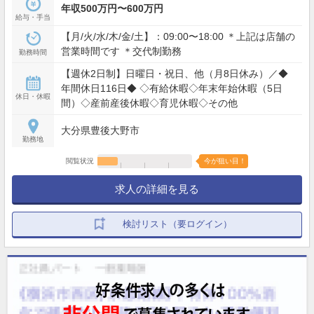
年収500万円〜600万円
給与・手当
【月/火/水/木/金/土】：09:00〜18:00 ＊上記は店舗の
営業時間です ＊交代制勤務
勤務時間
【週休2日制】日曜日・祝日、他（月8日休み）／◆
年間休日116日◆ ◇有給休暇◇年末年始休暇（5日
休日・休暇
間）◇産前産後休暇◇育児休暇◇その他
大分県豊後大野市
勤務地
閲覧状況
今が狙い目！
求人の詳細を見る
検討リスト（要ログイン）