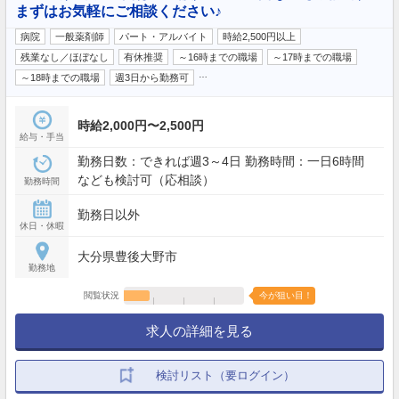
まずはお気軽にご相談ください♪
病院
一般薬剤師
パート・アルバイト
時給2,500円以上
残業なし／ほぼなし
有休推奨
～16時までの職場
～17時までの職場
…
～18時までの職場
週3日から勤務可
時給2,000円〜2,500円
給与・手当
勤務日数：できれば週3～4日 勤務時間：一日6時間
なども検討可（応相談）
勤務時間
勤務日以外
休日・休暇
大分県豊後大野市
勤務地
閲覧状況
今が狙い目！
求人の詳細を見る
検討リスト（要ログイン）