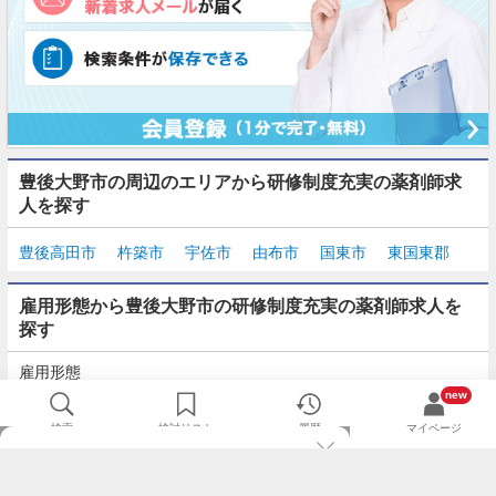
豊後大野市の周辺のエリアから研修制度充実の薬剤師求
人を探す
豊後高田市
杵築市
宇佐市
由布市
国東市
東国東郡
雇用形態から豊後大野市の研修制度充実の薬剤師求人を
探す
雇用形態
正社員
契約社員
派遣
パート・アルバイト
new
検索
検討リスト
履歴
マイページ
TOP
m3.comログインで
求人探しがもっと便利に
最近チェックした求人一覧