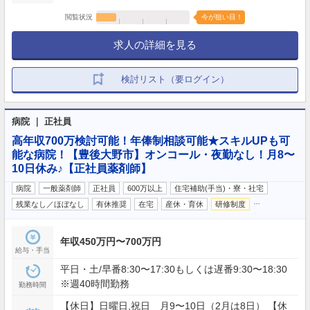
閲覧状況
今が狙い目！
求人の詳細を見る
検討リスト（要ログイン）
病院 ｜ 正社員
高年収700万検討可能！年俸制相談可能★スキルUPも可
能な病院！【豊後大野市】オンコール・夜勤なし！月8〜
10日休み♪【正社員薬剤師】
病院
一般薬剤師
正社員
600万以上
住宅補助(手当)・寮・社宅
…
残業なし／ほぼなし
有休推奨
在宅
産休・育休
研修制度
年収450万円〜700万円
給与・手当
平日・土/早番8:30〜17:30もしくは遅番9:30〜18:30
※週40時間勤務
勤務時間
【休日】日曜日,祝日 月9〜10日（2月は8日） 【休