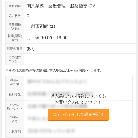
調剤業務・薬歴管理・服薬指導 ほか
業務内容
0
処方枚数
募集職種
一般薬剤師 (1)
(人数)
営業(開院)
月～金 10:00～19:00
時間
あり
転勤の有無
その他の
コメント
※その他労働条件等の情報は求人取扱会社から別途明示します。
職場の
雰囲気
福利厚生
求人票にない情報についても
お問い合わせください！
休みの
取りやすさ
お問い合わせして詳細を聞く
残業の
多さ
人員体制