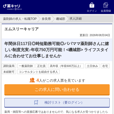
ログイン
会員登録
求人詳細
薬剤師の求人・転職TOP
奈良県
磯城郡
エムスリーキャリア
更新日: 2026年08月04日
年間休日117日◎時短勤務可能◎パパママ薬剤師さんに嬉
しい制度充実♪年収750万円可能！<磯城郡> ライフスタイ
ルに合わせてお仕事しませんか
調剤薬局
一般薬剤師
正社員
高年収（年収600万以上）
土日休み
在宅
未経験可
コンサルタントを経由する求人
4
人がこの求人票を見ています
この求人に問い合わせる
検討リスト（要ログイン）
薬局・病院等への直接応募ではありませんので、気になる求人が見つかりましたら