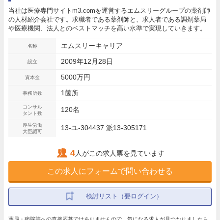
当社は医療専門サイトm3.comを運営するエムスリーグループの薬剤師
の人材紹介会社です。求職者である薬剤師と、求人者である調剤薬局
や医療機関、法人とのベストマッチを高い水準で実現していきます。
エムスリーキャリア
名称
2009年12月28日
設立
5000万円
資本金
1箇所
事務所数
コンサル
120名
タント数
厚生労働
13-ユ-304437 派13-305171
大臣認可
4
人がこの求人票を見ています
この求人にフォームで問い合わせる
検討リスト（要ログイン）
薬局・病院等への直接応募ではありませんので、気になる求人が見つかりましたら