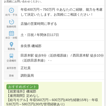
お気軽にお問い合わせください。
年収400万円～750万円 ※あなたのご経験、能力を考慮
して決定いたします。お気軽にご相談ください！
給与・手当
店舗の営業時間に準ずる
勤務時間
土・日祝 / 年間休日117日
休日・休暇
奈良県 磯城郡
勤務地
田原本駅 徒歩9分（近鉄橿原線） / 西田原本駅 徒歩10分
（近鉄田原本線）・-
交通機関
正社員
雇用形態
調剤薬局
業種
おすすめポイント
【就業場所】磯城郡
【雇用期間】定めなし
【給与モデル】年収560万円～600万円(40代/経験15年)・年収
530万円～580万円(30代/管理経験あり)