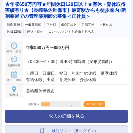
★年収650万円可★年間休日120日以上★産休・育休取得
実績有り★【長崎県佐世保市】最寄駅からも徒歩圏内♪調
剤薬局での管理薬剤師の募集＜正社員＞
調剤薬局
一般薬剤師
正社員
600万以上
定期昇給
土日休み
休日120日
産休・育休
コンサルタントを経由する求人
年収550万円〜650万円
給与・手当
（08:30〜17:30）週40時間勤務（変形労働制）
勤務時間
土曜日、日曜日、祝日、年末年始休暇、夏季休暇、
有給休暇、出産・育児休暇、介護休暇
休日・休暇
長崎県佐世保市
勤務地
閲覧状況
今が狙い目！
求人の詳細を見る
検討リスト（要ログイン）