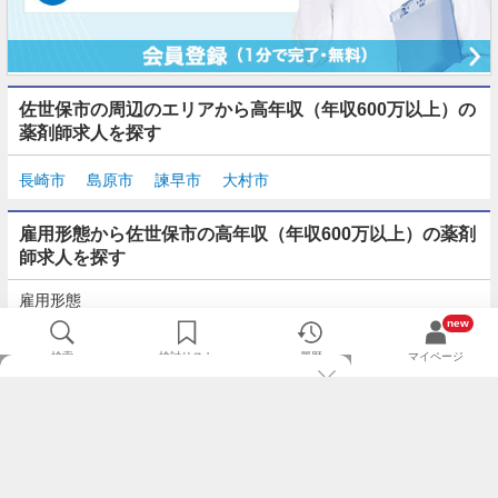
佐世保市の周辺のエリアから高年収（年収600万以上）の
薬剤師求人を探す
長崎市
島原市
諫早市
大村市
雇用形態から佐世保市の高年収（年収600万以上）の薬剤
師求人を探す
雇用形態
正社員
契約社員
派遣
パート・アルバイト
new
検索
検討リスト
履歴
マイページ
TOP
m3.comログインで
求人探しがもっと便利に
最近チェックした求人一覧
薬剤師の転職成功ガイド
希望に合う新着求人を通知
コンサルタントに転職相談
人気求人を通知メールで逃さずキャッチ