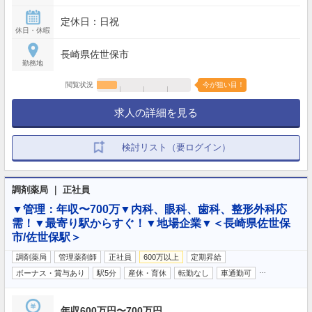
定休日：日祝
休日・休暇
長崎県佐世保市
勤務地
閲覧状況
今が狙い目！
求人の詳細を見る
検討リスト（要ログイン）
調剤薬局 ｜ 正社員
▼管理：年収〜700万▼内科、眼科、歯科、整形外科応
需！▼最寄り駅からすぐ！▼地場企業▼＜長崎県佐世保
市/佐世保駅＞
調剤薬局
管理薬剤師
正社員
600万以上
定期昇給
…
ボーナス・賞与あり
駅5分
産休・育休
転勤なし
車通勤可
年収600万円〜700万円