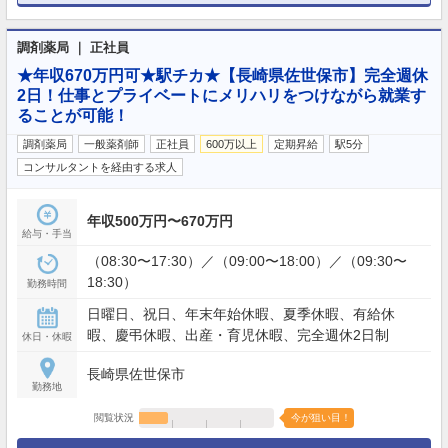
調剤薬局 ｜ 正社員
★年収670万円可★駅チカ★【長崎県佐世保市】完全週休
2日！仕事とプライベートにメリハリをつけながら就業す
ることが可能！
調剤薬局
一般薬剤師
正社員
600万以上
定期昇給
駅5分
コンサルタントを経由する求人
年収500万円〜670万円
給与・手当
（08:30〜17:30）／（09:00〜18:00）／（09:30〜
18:30）
勤務時間
日曜日、祝日、年末年始休暇、夏季休暇、有給休
暇、慶弔休暇、出産・育児休暇、完全週休2日制
休日・休暇
長崎県佐世保市
勤務地
閲覧状況
今が狙い目！