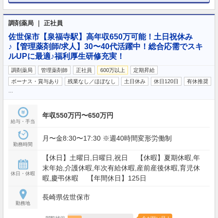
調剤薬局 ｜ 正社員
佐世保市【泉福寺駅】高年収650万可能！土日祝休み
♪【管理薬剤師/求人】30〜40代活躍中！総合応需でスキ
ルUPに最適♪福利厚生研修充実！
調剤薬局
管理薬剤師
正社員
600万以上
定期昇給
ボーナス・賞与あり
残業なし／ほぼなし
土日休み
休日120日
有休推奨
…
年収550万円〜650万円
給与・手当
月〜金8:30〜17:30 ※週40時間変形労働制
勤務時間
【休日】土曜日,日曜日,祝日 【休暇】夏期休暇,年
末年始,介護休暇,年次有給休暇,産前産後休暇,育児休
休日・休暇
暇,慶弔休暇 【年間休日】125日
長崎県佐世保市
勤務地