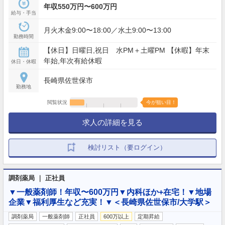
年収550万円〜600万円
給与・手当
月火木金9:00〜18:00／水土9:00〜13:00
勤務時間
【休日】日曜日,祝日 水PM＋土曜PM 【休暇】年末
年始,年次有給休暇
休日・休暇
長崎県佐世保市
勤務地
閲覧状況
今が狙い目！
求人の詳細を見る
検討リスト（要ログイン）
調剤薬局 ｜ 正社員
▼一般薬剤師！年収〜600万円▼内科ほか+在宅！▼地場
企業▼福利厚生など充実！▼＜長崎県佐世保市/大学駅＞
調剤薬局
一般薬剤師
正社員
600万以上
定期昇給