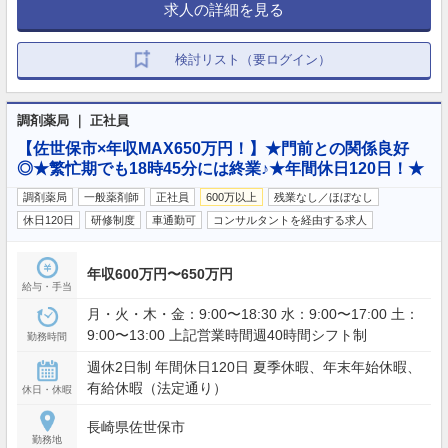
求人の詳細を見る
検討リスト（要ログイン）
調剤薬局 ｜ 正社員
【佐世保市×年収MAX650万円！】★門前との関係良好
◎★繁忙期でも18時45分には終業♪★年間休日120日！★
調剤薬局
一般薬剤師
正社員
600万以上
残業なし／ほぼなし
休日120日
研修制度
車通勤可
コンサルタントを経由する求人
年収600万円〜650万円
給与・手当
月・火・木・金：9:00〜18:30 水：9:00〜17:00 土：
9:00〜13:00 上記営業時間週40時間シフト制
勤務時間
週休2日制 年間休日120日 夏季休暇、年末年始休暇、
有給休暇（法定通り）
休日・休暇
長崎県佐世保市
勤務地