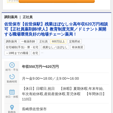
調剤薬局 ｜ 正社員
佐世保市【佐世保駅】残業ほぼなし☆高年収620万円相談
可【正社員薬剤師/求人】教育制度充実／ドミナント展開
する職場環境良好の地場チェーン薬局！
調剤薬局
一般薬剤師
正社員
600万以上
定期昇給
住宅補助(手当)・寮・社宅
残業なし／ほぼなし
有休推奨
…
～18時までの職場
在宅
年収550万円〜620万円
給与・手当
月〜金9:00〜18:00／土9:00〜16:00
勤務時間
【休日】日曜日,祝日 【休暇】夏期休暇,年末年始,
年次有給休暇,産前産後休暇,育児休暇 【年間休日】
休日・休暇
110日
長崎県佐世保市
勤務地