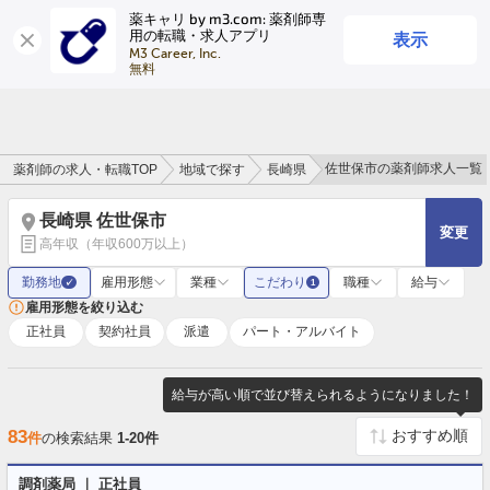
薬キャリ by m3.com: 薬剤師専
表示
用の転職・求人アプリ
ログイン
会員登録
M3 Career, Inc.

無料
佐世保市の薬剤師求人一覧
薬剤師の求人・転職TOP
地域で探す
長崎県
長崎県 佐世保市
変更
高年収（年収600万以上）
勤務地
雇用形態
業種
こだわり
職種
給与
✓
1
雇用形態を絞り込む
正社員
契約社員
派遣
パート・アルバイト
給与が高い順で並び替えられるようになりました！
83
件
の検索結果
1-20件
調剤薬局 ｜ 正社員