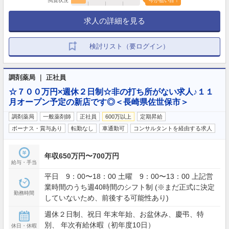
閲覧状況
今が狙い目！
求人の詳細を見る
検討リスト（要ログイン）
調剤薬局 ｜ 正社員
☆７００万円×週休２日制☆非の打ち所がない求人♪１１
月オープン予定の新店です◎＜長崎県佐世保市＞
調剤薬局
一般薬剤師
正社員
600万以上
定期昇給
ボーナス・賞与あり
転勤なし
車通勤可
コンサルタントを経由する求人
年収650万円〜700万円
給与・手当
平日 9：00〜18：00 土曜 9：00〜13：00 上記営
業時間のうち週40時間のシフト制 (※まだ正式に決定
勤務時間
していないため、前後する可能性あり)
週休２日制、祝日 年末年始、お盆休み、慶弔、特
別、 年次有給休暇（初年度10日）
休日・休暇