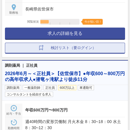
長崎県佐世保市
勤務地
閲覧状況
今が狙い目！
求人の詳細を見る
検討リスト（要ログイン）
調剤薬局 ｜ 正社員
2026年6月～＜正社員＞【佐世保市】●年収600～800万円
の高年収求人●潜竜ヶ滝駅より徒歩11分
調剤薬局
一般薬剤師
正社員
600万以上
車通勤可
コンサルタントを経由する求人
年収600万円〜800万円
給与・手当
週40時間の変形労働制 月火木金 8：30~18：00 水土
8：30~12：30
勤務時間