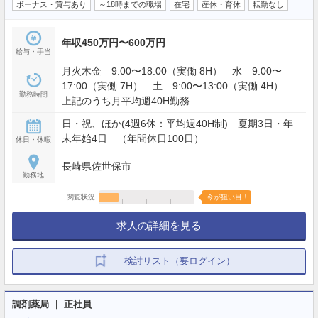
…
ボーナス・賞与あり
～18時までの職場
在宅
産休・育休
転勤なし
年収450万円〜600万円
給与・手当
月火木金 9:00〜18:00（実働 8H） 水 9:00〜
17:00（実働 7H） 土 9:00〜13:00（実働 4H）
勤務時間
上記のうち月平均週40H勤務
日・祝、ほか(4週6休：平均週40H制) 夏期3日・年
末年始4日 （年間休日100日）
休日・休暇
長崎県佐世保市
勤務地
閲覧状況
今が狙い目！
求人の詳細を見る
検討リスト（要ログイン）
調剤薬局 ｜ 正社員