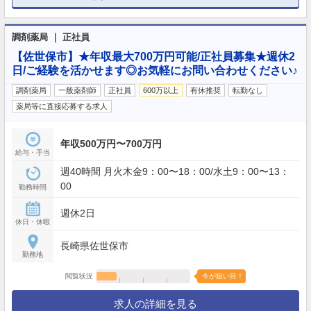
調剤薬局 ｜ 正社員
【佐世保市】★年収最大700万円可能/正社員募集★週休2
日/ご経験を活かせます◎お気軽にお問い合わせください♪
調剤薬局
一般薬剤師
正社員
600万以上
有休推奨
転勤なし
薬局等に直接応募する求人
年収500万円〜700万円
給与・手当
週40時間 月火木金9：00〜18：00/水土9：00〜13：
00
勤務時間
週休2日
休日・休暇
長崎県佐世保市
勤務地
閲覧状況
今が狙い目！
求人の詳細を見る