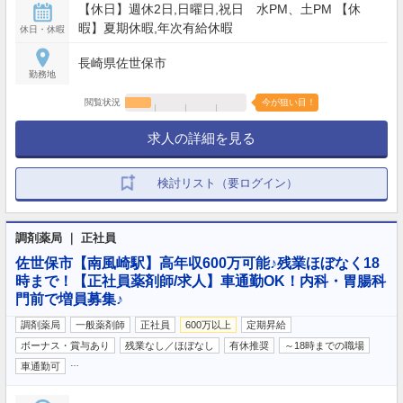
【休日】週休2日,日曜日,祝日 水PM、土PM 【休
暇】夏期休暇,年次有給休暇
休日・休暇
長崎県佐世保市
勤務地
閲覧状況
今が狙い目！
求人の詳細を見る
検討リスト（要ログイン）
調剤薬局 ｜ 正社員
佐世保市【南風崎駅】高年収600万可能♪残業ほぼなく18
時まで！【正社員薬剤師/求人】車通勤OK！内科・胃腸科
門前で増員募集♪
調剤薬局
一般薬剤師
正社員
600万以上
定期昇給
ボーナス・賞与あり
残業なし／ほぼなし
有休推奨
～18時までの職場
…
車通勤可