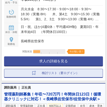
給与・手当
月火水金 8:30〜17:30・9:00〜18:00・9:30〜
18:30（実働 8H） 木、第4土 9:00〜15:30（実働
勤務時間
5.5H） 第1、2、3土 9:00〜13:00（実働 4H）
上記のうち月平均週40H勤務
日・祝、ほか(4週6休：平均週40H制) 夏期3日・年
末年始4日 （年間休日100日）
休日・休暇
長崎県佐世保市
勤務地
閲覧状況
今が狙い目！
求人の詳細を見る
検討リスト（要ログイン）
調剤薬局 ｜ 正社員
管理薬剤師募集！年収〜720万円！年間休日123日！循環
器クリニックに対応！＜長崎県佐世保市/佐世保中央駅＞
調剤薬局
管理薬剤師
正社員
600万以上
定期昇給
在宅
産休・育休