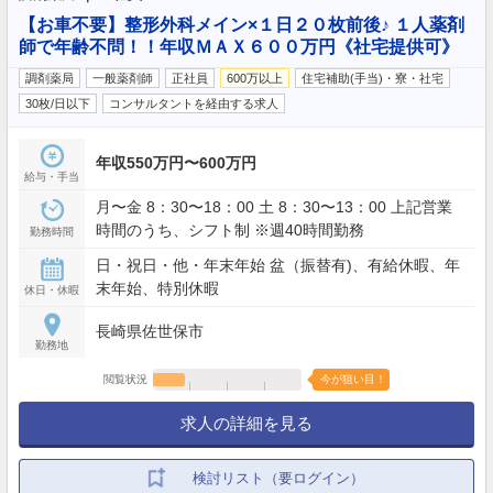
【お車不要】整形外科メイン×１日２０枚前後♪ １人薬剤
師で年齢不問！！年収ＭＡＸ６００万円《社宅提供可》
調剤薬局
一般薬剤師
正社員
600万以上
住宅補助(手当)・寮・社宅
30枚/日以下
コンサルタントを経由する求人
年収550万円〜600万円
給与・手当
月〜金 8：30〜18：00 土 8：30〜13：00 上記営業
時間のうち、シフト制 ※週40時間勤務
勤務時間
日・祝日・他・年末年始 盆（振替有)、有給休暇、年
末年始、特別休暇
休日・休暇
長崎県佐世保市
勤務地
閲覧状況
今が狙い目！
求人の詳細を見る
検討リスト（要ログイン）