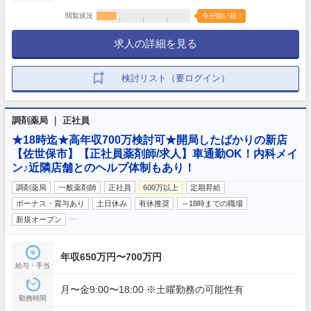
閲覧状況
今が狙い目！
求人の詳細を見る
検討リスト（要ログイン）
調剤薬局 ｜ 正社員
★18時迄★高年収700万検討可★開局したばかりの新店
【佐世保市】【正社員薬剤師/求人】車通勤OK！内科メイ
ン♪近隣店舗とのヘルプ体制もあり！
調剤薬局
一般薬剤師
正社員
600万以上
定期昇給
ボーナス・賞与あり
土日休み
有休推奨
～18時までの職場
…
新規オープン
年収650万円〜700万円
給与・手当
月〜金9:00〜18:00 ※土曜勤務の可能性有
勤務時間