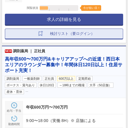
閲覧状況
今が狙い目！
求人の詳細を見る
検討リスト（要ログイン）
調剤薬局 ｜ 正社員
NEW
高年収600〜700万円&キャリアアップへの近道！西日本
エリアのラウンダー募集中！年間休日120日以上！住居サ
ポート充実！
調剤薬局
一般薬剤師
正社員
600万以上
定期昇給
ボーナス・賞与あり
休日120日
～18時までの職場
大手（50店舗）
…
産休・育休
年収600万円〜700万円
給与・手当
9:00〜18:00（実働 8H）※ 店舗による
勤務時間