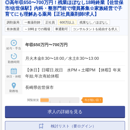
◎高年収650〜700万円！残業ほぼなし18時終業【佐世保
市/佐世保駅】内科・整形門前で増員募集☆家族経営で子
育てにも理解ある薬局【正社員薬剤師/求人】
調剤薬局
一般薬剤師
正社員
600万以上
残業なし／ほぼなし
有休推奨
～18時までの職場
車通勤可
コンサルタントを経由する求人
年収650万円〜700万円
給与・手当
月火木金8:30〜18:00／水土8:30〜13:00
勤務時間
【休日】日曜日,祝日 水PM＋土曜PM 【休暇】年末
年始,年次有給休暇
休日・休暇
長崎県佐世保市
勤務地
閲覧状況
今が狙い目！
求人の詳細を見る
検討リスト（要ログイン）