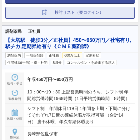
検討リスト（要ログイン）
調剤薬局 ｜ 正社員
【大塔駅 徒歩3分／正社員】450〜650万円／社宅有り,
駅チカ,定期昇給有り《ＣＭＥ薬剤師》
調剤薬局
一般薬剤師
正社員
600万以上
定期昇給
住宅補助(手当)・寮・社宅
駅5分
コンサルタントを経由する求人
年収450万円〜650万円
給与・手当
10：00〜19：30 上記営業時間のうち、シフト制 年
間総労働時間1968時間（1日平均労働時間 8時間）
勤務時間
シフト制 年間休日119日 1年間を上期・下期に分け
てそれぞれ7日間の連続休暇が取得可能 （合計14
休日・休暇
日） 慶弔休暇、年次有給休暇あり
長崎県佐世保市
勤務地