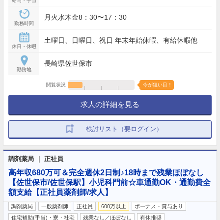
給与・手当
月火水木金8：30〜17：30
勤務時間
土曜日、日曜日、祝日 年末年始休暇、有給休暇他
休日・休暇
長崎県佐世保市
勤務地
閲覧状況
今が狙い目！
求人の詳細を見る
検討リスト（要ログイン）
調剤薬局 ｜ 正社員
高年収680万可＆完全週休2日制♪18時まで残業ほぼなし
【佐世保市/佐世保駅】小児科門前☆車通勤OK・通勤費全
額支給【正社員薬剤師/求人】
調剤薬局
一般薬剤師
正社員
600万以上
ボーナス・賞与あり
住宅補助(手当)・寮・社宅
残業なし／ほぼなし
有休推奨