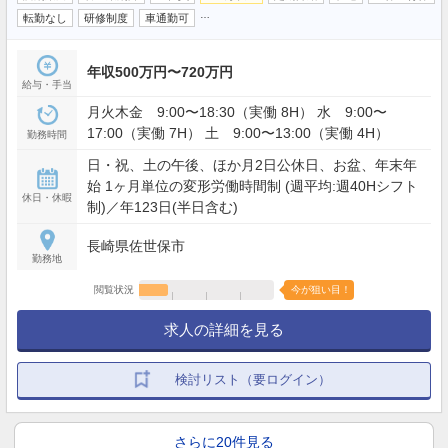
…
転勤なし
研修制度
車通勤可
年収500万円〜720万円
給与・手当
月火木金 9:00〜18:30（実働 8H） 水 9:00〜
17:00（実働 7H） 土 9:00〜13:00（実働 4H）
勤務時間
日・祝、土の午後、ほか月2日公休日、お盆、年末年
始 1ヶ月単位の変形労働時間制 (週平均:週40Hシフト
休日・休暇
制)／年123日(半日含む)
長崎県佐世保市
勤務地
閲覧状況
今が狙い目！
求人の詳細を見る
検討リスト（要ログイン）
さらに20件見る