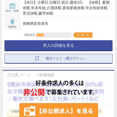
【休日】土曜日,日曜日,祝日,週休2日 【休暇】夏期
休暇,年末年始,介護休暇,産前産後休暇,年次有給休暇,
休日・休暇
育児休暇,慶弔休暇
長崎県佐世保市
勤務地
閲覧状況
今が狙い目！
求人の詳細を見る
検討リスト（要ログイン）