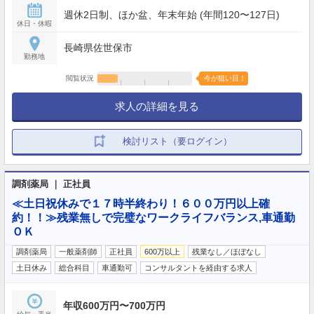
週休2日制、ほか盆、年末年始 (年間120〜127日)
休日・休暇
長崎県佐世保市
勤務地
閲覧状況
今が狙い目！
求人の詳細を見る
検討リスト（要ログイン）
調剤薬局 ｜ 正社員
≪土日祝休みで１７時半終わり！６００万円以上確
約！！≫残業無しで完璧なワークライフバランス,車通勤
ＯＫ
調剤薬局
一般薬剤師
正社員
600万以上
残業なし／ほぼなし
土日休み
総合科目
車通勤可
コンサルタントを経由する求人
年収600万円〜700万円