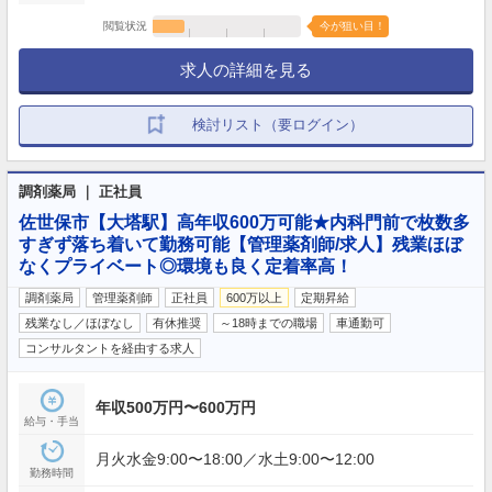
閲覧状況
今が狙い目！
求人の詳細を見る
検討リスト（要ログイン）
調剤薬局 ｜ 正社員
佐世保市【大塔駅】高年収600万可能★内科門前で枚数多
すぎず落ち着いて勤務可能【管理薬剤師/求人】残業ほぼ
なくプライベート◎環境も良く定着率高！
調剤薬局
管理薬剤師
正社員
600万以上
定期昇給
残業なし／ほぼなし
有休推奨
～18時までの職場
車通勤可
コンサルタントを経由する求人
年収500万円〜600万円
給与・手当
月火水金9:00〜18:00／水土9:00〜12:00
勤務時間