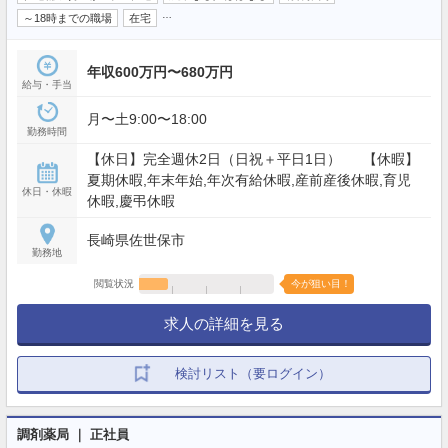
…
～18時までの職場
在宅
年収600万円〜680万円
給与・手当
月〜土9:00〜18:00
勤務時間
【休日】完全週休2日（日祝＋平日1日） 【休暇】
夏期休暇,年末年始,年次有給休暇,産前産後休暇,育児
休日・休暇
休暇,慶弔休暇
長崎県佐世保市
勤務地
閲覧状況
今が狙い目！
求人の詳細を見る
検討リスト（要ログイン）
調剤薬局 ｜ 正社員