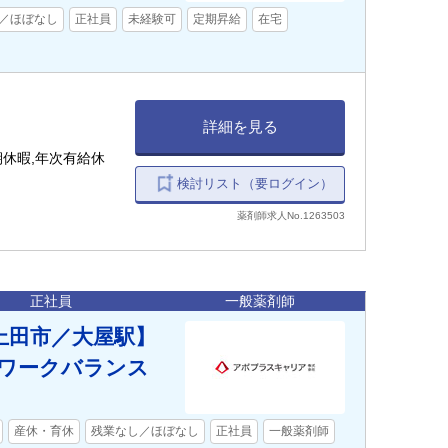
／ほぼなし
正社員
未経験可
定期昇給
在宅
詳細を見る
期休暇,年次有給休
暇
検討リスト（要ログイン）
薬剤師求人No.1263503
正社員
一般薬剤師
上田市／大屋駅】
ワークバランス
産休・育休
残業なし／ほぼなし
正社員
一般薬剤師