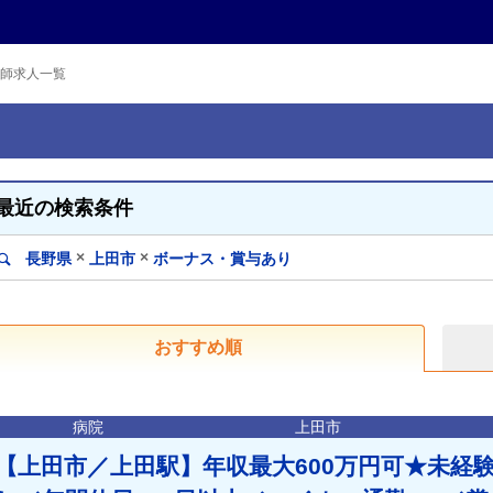
師求人一覧
最近の検索条件
×
×
長野県
上田市
ボーナス・賞与あり
おすすめ順
病院
上田市
【上田市／上田駅】年収最大600万円可★未経