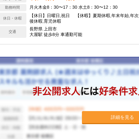
月火木金8：30〜17：30 水土8：30〜12：30
勤務時間
【休日】日曜日,祝日 【休暇】夏期休暇,年末年始,年次
休日・休暇
後休暇,育児休暇
長野県 上田市
交通
大屋駅 徒歩8分 車通勤可能
詳細を見る