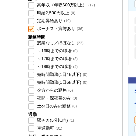
高年収（年収600万以上）
(
17
)
時給2,500円以上
(
0
)
定期昇給あり
(
19
)
ボーナス・賞与あり
(
36
)
勤務時間
残業なし／ほぼなし
(
23
)
～16時までの職場
(
0
)
～17時までの職場
(
3
)
～18時までの職場
(
4
)
短時間勤務(1日4h以下)
(
0
)
短時間勤務(1日6h以下)
(
0
)
夕方からの勤務
(
0
)
夜間・深夜帯のみ
(
0
)
土or日のみの勤務
(
0
)
通勤
駅チカ(5分以内)
(
1
)
車通勤可
(
31
)