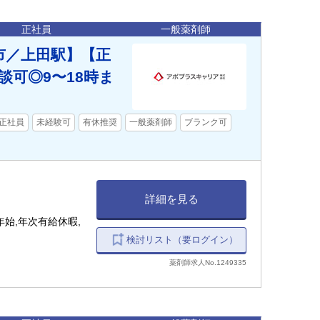
正社員
一般薬剤師
市／上田駅】【正
談可◎9〜18時ま
正社員
未経験可
有休推奨
一般薬剤師
ブランク可
詳細を見る
始,年次有給休暇,
検討リスト（要ログイン）
薬剤師求人No.1249335