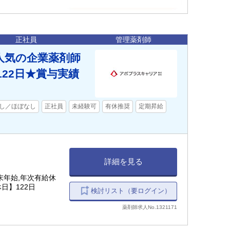
正社員
管理薬剤師
人気の企業薬剤師
122日★賞与実績
し／ほぼなし
正社員
未経験可
有休推奨
定期昇給
詳細を見る
末年始,年次有給休
日】122日
検討リスト（要ログイン）
薬剤師求人No.1321171