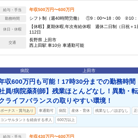
年収500万円〜600万円
給与・手当
シフト制（週40時間労働） ①9：00〜18：00 ②10：0
勤務時間
【休暇】夏期休暇,年次有給休暇 週休二日制（日祝＋1
休日・休暇
112日
長野県 上田市
交通
西上田駅 車10分 車通勤可能
病院
上田市
年収600万円も可能！17時30分までの勤務時
社員/病院薬剤師】残業ほとんどなし！異動・
クライフバランスの取りやすい環境！
ボーナス・賞与あり
車通勤可
病院
産休・育休
残業なし／ほぼなし
正
コンサルタントを経由する求人
600万以上
年収430万円〜600万円
給与・手当