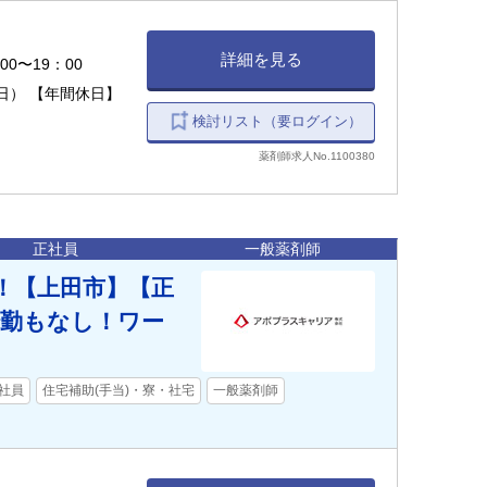
詳細を見る
0〜19：00
日） 【年間休日】
検討リスト（要ログイン）
薬剤師求人No.1100380
正社員
一般薬剤師
間！【上田市】【正
転勤もなし！ワー
社員
住宅補助(手当)・寮・社宅
一般薬剤師