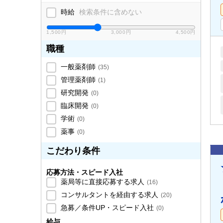
時給
検索条件に含めない
1,500円
3,000円
4,500円
職種
一般薬剤師
(
35
)
管理薬剤師
(
1
)
研究開発
(
0
)
臨床開発
(
0
)
学術
(
0
)
薬事
(
0
)
こだわり条件
応募方法・スピード入社
薬局等に直接応募する求人
(
16
)
コンサルタントを経由する求人
(
20
)
急募／条件UP・スピード入社
(
0
)
給与