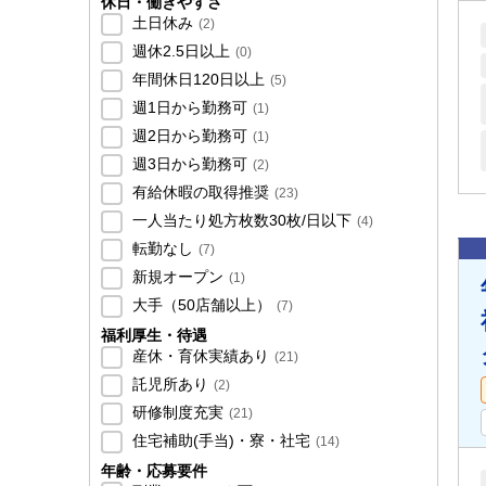
休日・働きやすさ
土日休み
(
2
)
週休2.5日以上
(
0
)
年間休日120日以上
(
5
)
週1日から勤務可
(
1
)
週2日から勤務可
(
1
)
週3日から勤務可
(
2
)
有給休暇の取得推奨
(
23
)
一人当たり処方枚数30枚/日以下
(
4
)
転勤なし
(
7
)
新規オープン
(
1
)
大手（50店舗以上）
(
7
)
福利厚生・待遇
産休・育休実績あり
(
21
)
託児所あり
(
2
)
研修制度充実
(
21
)
住宅補助(手当)・寮・社宅
(
14
)
年齢・応募要件