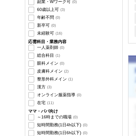
副業・Wワーク可
(
0
)
60歳以上可
(
3
)
年齢不問
(
0
)
新卒可
(
0
)
未経験可
(
16
)
応需科目・業務内容
一人薬剤師
(
0
)
総合科目
(
1
)
眼科メイン
(
0
)
皮膚科メイン
(
2
)
整形外科メイン
(
1
)
漢方
(
3
)
オンライン服薬指導
(
0
)
在宅
(
11
)
ママ・パパ向け
～16時までの職場
(
0
)
短時間勤務(1日4h以下)
(
0
)
短時間勤務(1日6h以下)
(
0
)