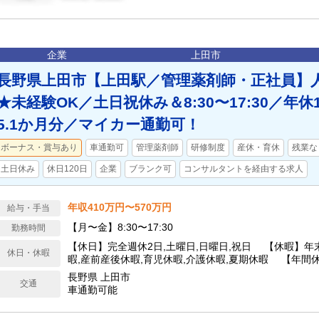
企業
上田市
長野県上田市【上田駅／管理薬剤師・正社員】
★未経験OK／土日祝休み＆8:30〜17:30／年休
5.1か月分／マイカー通勤可！
ボーナス・賞与あり
車通勤可
管理薬剤師
研修制度
産休・育休
残業な
土日休み
休日120日
企業
ブランク可
コンサルタントを経由する求人
年収410万円〜570万円
給与・手当
【月〜金】8:30〜17:30
勤務時間
【休日】完全週休2日,土曜日,日曜日,祝日 【休暇】年
休日・休暇
暇,産前産後休暇,育児休暇,介護休暇,夏期休暇 【年間休
長野県 上田市
交通
車通勤可能