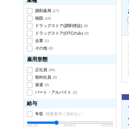
業種
調剤薬局
(
17
)
病院
(
10
)
ドラッグストア(調剤併設)
(
8
)
ドラッグストア(OTCのみ)
(
0
)
企業
(
1
)
その他
(
0
)
雇用形態
正社員
(
34
)
契約社員
(
0
)
派遣
(
0
)
パート・アルバイト
(
2
)
給与
年収
検索条件に含めない
500万円
650万円
800万円