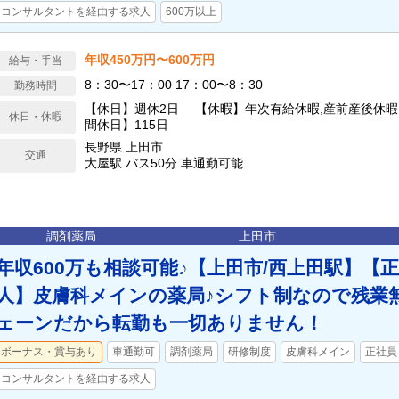
コンサルタントを経由する求人
600万以上
年収450万円〜600万円
給与・手当
8：30〜17：00 17：00〜8：30
勤務時間
【休日】週休2日 【休暇】年次有給休暇,産前産後休暇
休日・休暇
間休日】115日
長野県 上田市
交通
大屋駅 バス50分 車通勤可能
調剤薬局
上田市
年収600万も相談可能♪【上田市/西上田駅】【正
人】皮膚科メインの薬局♪シフト制なので残業
ェーンだから転勤も一切ありません！
ボーナス・賞与あり
車通勤可
調剤薬局
研修制度
皮膚科メイン
正社員
コンサルタントを経由する求人