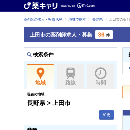
薬剤師の求人・転職TOP
地域で探す
長野県
上田市の薬剤
36
上田市の薬剤師求人・募集
件
検索条件
地域
路線
時間
現在の地域
長野県 > 上田市
変更