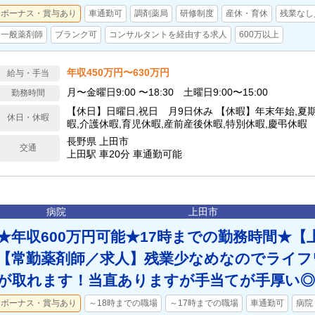
ボーナス・賞与あり
車通勤可
調剤薬局
研修制度
産休・育休
残業なし
一般薬剤師
ブランク可
コンサルタントを経由する求人
600万以上
年収450万円〜630万円
給与・手当
月〜金曜日9:00 〜18:30 土曜日9:00〜15:00
勤務時間
【休日】日曜日,祝日 月9日休み 【休暇】年末年始,夏
休日・休暇
暇,介護休暇,育児休暇,産前産後休暇,特別休暇,慶弔休
長野県 上田市
交通
上田駅 車20分 車通勤可能
病院
上田市
★年収600万円可能★17時までの勤務時間★【
【常勤薬剤師／求人】残業少なめなのでライフ
が取れます！当直ありますが手当てが手厚い◎
ボーナス・賞与あり
～18時までの職場
～17時までの職場
車通勤可
病院