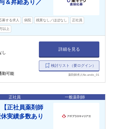
賞与＆昇給あり／
応募する求人
病院
残業なし／ほぼなし
正社員
0万以上
詳細を見る
 ◇残業ほぼなし
検討リスト（要ログイン）
通勤可能
薬剤師求人No.ando_01
正社員
一般薬剤師
】【正社員薬剤師
産休実績多数あり