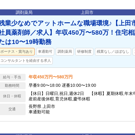
調剤薬局
上田市
残業少なめでアットホームな職場環境♪【上田
社員薬剤師／求人】年収450万〜580万！住宅相
たは10〜19時勤務
ボーナス・賞与あり
車通勤可
調剤薬局
研修制度
残業なし／ほぼなし
コンサルタントを経由する求人
年収450万円〜580万円
給与・手当
早番9:00〜18:00 遅番10:00〜19:00
勤務時間
【休日】日曜日,祝日,週休2日 【休暇】夏期休暇,年末年
休日・休暇
産前産後休暇,育児休暇,慶弔休暇
長野県 上田市
交通
車通勤可能