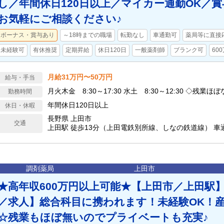
し／年間休日120日以上／マイカー通勤OK／
お気軽にご相談ください♪
ボーナス・賞与あり
～18時までの職場
転勤なし
車通勤可
薬局等に直接
未経験可
有休推奨
定期昇給
休日120日
一般薬剤師
ブランク可
60
月給31万円〜50万円
給与・手当
月火木金 8:30～17:30 水土 8:30～12:30
勤務時間
年間休日120日以上
休日・休暇
長野県 上田市
交通
上田駅 徒歩13分（上田電鉄別所線、しなの鉄道線） 車
調剤薬局
上田市
★高年収600万円以上可能★【上田市／上田駅
／求人】総合科目に携われます！未経験OK！
☆残業もほぼ無いのでプライベートも充実♪