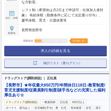
な方歓迎。
シフト制（希望休は月2日まで申請可：社保加入者対
象） 有給休暇（勤務条件に応じて法定通り付与）、
休日・休暇
慶弔休暇、育児・介護休業等
長野県長野市
勤務地
閲覧状況
今が狙い目！
求人の詳細を見る
検討リスト（要ログイン）
ドラッグストア(調剤併設) ｜ 正社員
【長野市】★年収最大650万円!年間休日118日♪教育制度/
育児支援制度/従業員割引制度/諸手当などの充実した福利
厚生あり☆
ドラッグストア(調剤併設)
一般薬剤師
正社員
600万以上
ボーナス・賞与あり
住宅補助(手当)・寮・社宅
有休推奨
在宅
漢方