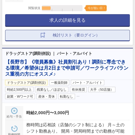
閲覧状況
今が狙い目！
求人の詳細を見る
検討リスト（要ログイン）
ドラッグストア(調剤併設) ｜ パート・アルバイト
【長野市】《増員募集》社員割引あり！調剤に専念でき
る環境／希望休は月2日まで申請可／ワークライフバラン
ス重視の方にオススメ♪
ドラッグストア(調剤併設)
一般薬剤師
パート・アルバイト
時給2,500円以上
残業なし／ほぼなし
有休推奨
大手（50店舗）
…
副業・Wワーク可
産休・育休
転勤なし
時給2,000円〜3,000円
給与・手当
務時間は応相談（店舗のシフト制による） 月～土の
シフト勤務あり。 開局・閉局時間までの勤務が可能
勤務時間