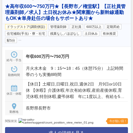
★高年収600〜750万円★【長野市／権堂駅】【正社員管
理薬剤師／求人】土日祝お休み★関東圏から新幹線通勤
もOK★単身赴任の場合もサポートあり★
ドラッグストア(調剤併設)
管理薬剤師
正社員
600万以上
定期昇給
住宅補助(手当)・寮・社宅
残業なし／ほぼなし
土日休み
有休推奨
…
駅5分
年収600万円〜750万円
給与・手当
月火水木金 9：15〜18：45（休憩75分） 上記時間
帯のうち実働8時間
勤務時間
【休日】土曜日,日曜日,祝日,週休2日 月9日or10日
休 【休暇】介護休暇,年次有給休暇,産前産後休暇,育
休日・休暇
児休暇,特別休暇,慶弔休暇 年に1度以上、有給を5日
以上連続で取得可 【年間休日】116日
長野県長野市
勤務地
閲覧状況
今が狙い目！
求人の詳細を見る