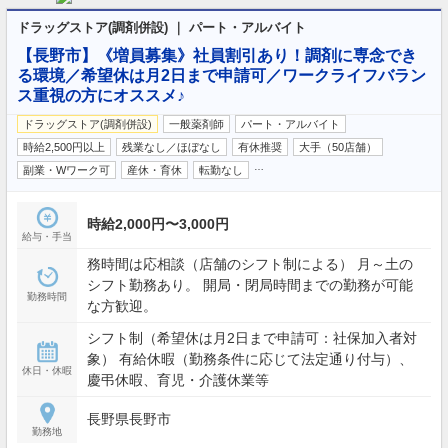
ドラッグストア(調剤併設) ｜ パート・アルバイト
【長野市】《増員募集》社員割引あり！調剤に専念でき
る環境／希望休は月2日まで申請可／ワークライフバラン
ス重視の方にオススメ♪
ドラッグストア(調剤併設)
一般薬剤師
パート・アルバイト
時給2,500円以上
残業なし／ほぼなし
有休推奨
大手（50店舗）
…
副業・Wワーク可
産休・育休
転勤なし
時給2,000円〜3,000円
給与・手当
務時間は応相談（店舗のシフト制による） 月～土の
シフト勤務あり。 開局・閉局時間までの勤務が可能
勤務時間
な方歓迎。
シフト制（希望休は月2日まで申請可：社保加入者対
象） 有給休暇（勤務条件に応じて法定通り付与）、
休日・休暇
慶弔休暇、育児・介護休業等
長野県長野市
勤務地