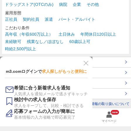
ドラッグストア(OTCのみ)
病院
企業
その他
雇用形態
正社員
契約社員
派遣
パート・アルバイト
こだわり条件
高年収（年収600万以上）
土日休み
年間休日120日以上
未経験可
残業なし／ほぼなし
60歳以上可
時給2,500円以上
TOP
m3.comログインで
求人探しがもっと便利に
最近チェックした求人一覧
薬剤師の転職成功ガイド
希望に合う新着求人を通知
コンサルタントに転職相談
人気求人を通知メールで逃さずキャッチ
検討中の求人を保存
利用規約
個人情報の取り扱いについて
求人をキープして、比較・検討できる
応募フォームの入力が簡単に
new
基本情報の入力省略で即応募完了
検索
検討リスト
マイページ