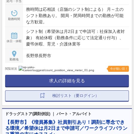
給与・手当
務時間は応相談（店舗のシフト制による） 月～土の
シフト勤務あり。 開局・閉局時間までの勤務が可能
勤務時間
な方歓迎。
シフト制（希望休は月2日まで申請可：社保加入者対
象） 有給休暇（勤務条件に応じて法定通り付与）、
休日・休暇
慶弔休暇、育児・介護休業等
長野県長野市
勤務地
閲覧状況
今が狙い目！
求人の詳細を見る
検討リスト（要ログイン）
ドラッグストア(調剤併設) ｜ パート・アルバイト
【長野市】《増員募集》社員割引あり！調剤に専念でき
る環境／希望休は月2日まで申請可／ワークライフバラン