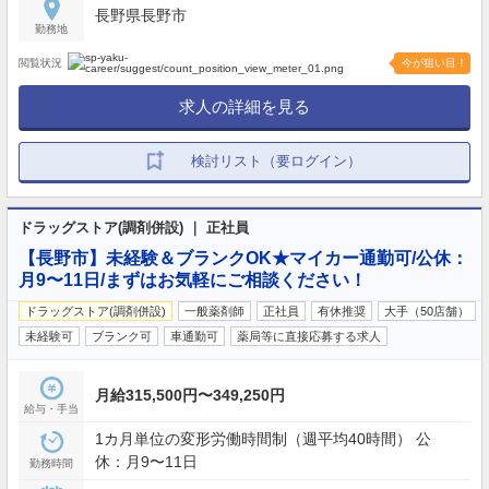
長野県長野市
勤務地
閲覧状況
今が狙い目！
求人の詳細を見る
検討リスト（要ログイン）
ドラッグストア(調剤併設) ｜ 正社員
【長野市】未経験＆ブランクOK★マイカー通勤可/公休：
月9〜11日/まずはお気軽にご相談ください！
ドラッグストア(調剤併設)
一般薬剤師
正社員
有休推奨
大手（50店舗）
未経験可
ブランク可
車通勤可
薬局等に直接応募する求人
月給315,500円〜349,250円
給与・手当
1カ月単位の変形労働時間制（週平均40時間） 公
休：月9〜11日
勤務時間