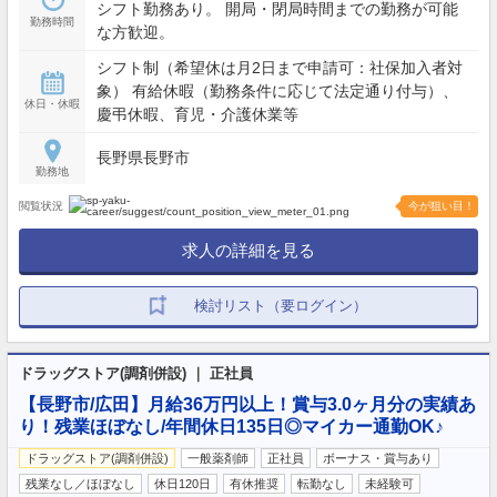
シフト勤務あり。 開局・閉局時間までの勤務が可能
勤務時間
な方歓迎。
シフト制（希望休は月2日まで申請可：社保加入者対
象） 有給休暇（勤務条件に応じて法定通り付与）、
休日・休暇
慶弔休暇、育児・介護休業等
長野県長野市
勤務地
閲覧状況
今が狙い目！
求人の詳細を見る
検討リスト（要ログイン）
ドラッグストア(調剤併設) ｜ 正社員
【長野市/広田】月給36万円以上！賞与3.0ヶ月分の実績あ
り！残業ほぼなし/年間休日135日◎マイカー通勤OK♪
ドラッグストア(調剤併設)
一般薬剤師
正社員
ボーナス・賞与あり
残業なし／ほぼなし
休日120日
有休推奨
転勤なし
未経験可