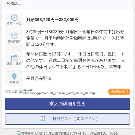
…
60歳以上
月給366,720円〜382,000円
給与・手当
8時30分〜18時30分 月曜日・金曜日の午前中は出勤
希望です 月平均時間外労働時間は1時間です 休憩時
勤務時間
間は120分です。
年間休日数は135日です 。 休日は日曜日、祝日、そ
の他です。 週休二日制で毎週お休みがあります。 そ
休日・休暇
の他の休日はシフト制による平日1日休み、年末年始
です。 6ヶ月経過後の年次有給休暇日数は10日で
長野県長野市
す。
勤務地
閲覧状況
今が狙い目！
求人の詳細を見る
検討リスト（要ログイン）