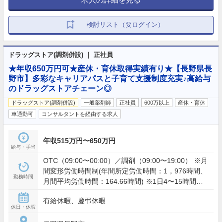
検討リスト（要ログイン）
ドラッグストア(調剤併設) ｜ 正社員
★年収650万円可★産休・育休取得実績有り★【長野県長
野市】多彩なキャリアパスと子育て支援制度充実♪高給与
のドラッグストアチェーン◎
ドラッグストア(調剤併設)
一般薬剤師
正社員
600万以上
産休・育休
車通勤可
コンサルタントを経由する求人
年収515万円〜650万円
給与・手当
OTC（09:00〜00:00）／調剤（09:00〜19:00） ※月
間変形労働時間制(年間所定労働時間：1，976時間、
勤務時間
月間平均労働時間：164.66時間) ※1日4〜15時間の1
時間単位で、日ごとに業務の繁閑に応じて勤務時間
有給休暇、慶弔休暇
を設定します。
休日・休暇