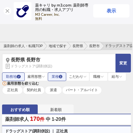
薬キャリ by m3.com: 薬剤師専
表示
用の転職・求人アプリ
ログイン
会員登録
M3 Career, Inc.

無料
ドラッグストア(
薬剤師の求人・転職TOP
地域で探す
長野県
長野市
長野県 長野市
変更
ドラッグストア(調剤併設)
勤務地
雇用形態
業種
こだわり
職種
給与
✓
1
雇用形態を絞り込む
正社員
契約社員
派遣
パート・アルバイト
おすすめ順
新着順
170
薬剤師求人
件
中 1-20件
ドラッグストア(調剤併設) ｜ 正社員