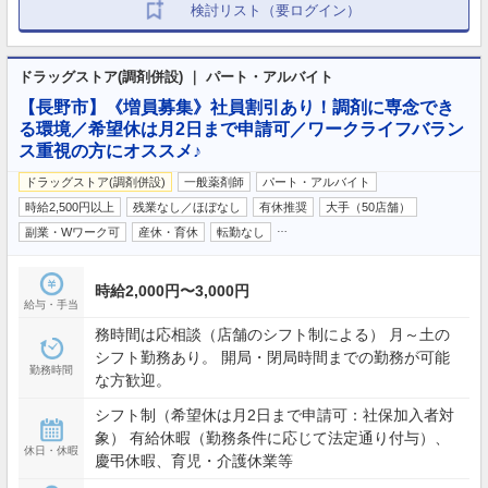
検討リスト（要ログイン）
ドラッグストア(調剤併設) ｜ パート・アルバイト
【長野市】《増員募集》社員割引あり！調剤に専念でき
る環境／希望休は月2日まで申請可／ワークライフバラン
ス重視の方にオススメ♪
ドラッグストア(調剤併設)
一般薬剤師
パート・アルバイト
時給2,500円以上
残業なし／ほぼなし
有休推奨
大手（50店舗）
…
副業・Wワーク可
産休・育休
転勤なし
時給2,000円〜3,000円
給与・手当
務時間は応相談（店舗のシフト制による） 月～土の
シフト勤務あり。 開局・閉局時間までの勤務が可能
勤務時間
な方歓迎。
シフト制（希望休は月2日まで申請可：社保加入者対
象） 有給休暇（勤務条件に応じて法定通り付与）、
休日・休暇
慶弔休暇、育児・介護休業等