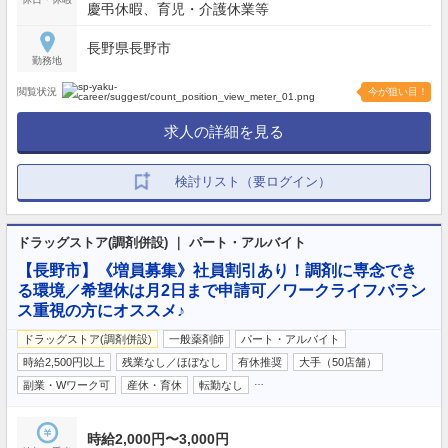
慶弔休暇、育児・介護休業等
長野県長野市
勤務地
閲覧状況
今が狙い目！
求人の詳細を見る
検討リスト（要ログイン）
ドラッグストア(調剤併設) ｜ パート・アルバイト
【長野市】《増員募集》社員割引あり！調剤に専念でき
る環境／希望休は月2日まで申請可／ワークライフバラン
ス重視の方にオススメ♪
ドラッグストア(調剤併設)
一般薬剤師
パート・アルバイト
時給2,500円以上
残業なし／ほぼなし
有休推奨
大手（50店舗）
…
副業・Wワーク可
産休・育休
転勤なし
時給2,000円〜3,000円