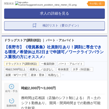
閲覧状況
今が狙い目！
求人の詳細を見る
検討リスト（要ログイン）
ドラッグストア(調剤併設) ｜ パート・アルバイト
【長野市】《増員募集》社員割引あり！調剤に専念でき
る環境／希望休は月2日まで申請可／ワークライフバラン
ス重視の方にオススメ♪
ドラッグストア(調剤併設)
一般薬剤師
パート・アルバイト
時給2,500円以上
残業なし／ほぼなし
有休推奨
大手（50店舗）
…
副業・Wワーク可
産休・育休
転勤なし
時給2,000円〜3,000円
給与・手当
務時間は応相談（店舗のシフト制による） 月～土の
シフト勤務あり。 開局・閉局時間までの勤務が可能
勤務時間
な方歓迎。