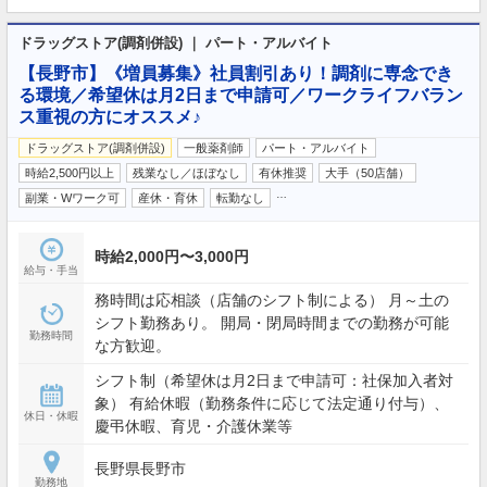
ドラッグストア(調剤併設) ｜ パート・アルバイト
【長野市】《増員募集》社員割引あり！調剤に専念でき
る環境／希望休は月2日まで申請可／ワークライフバラン
ス重視の方にオススメ♪
ドラッグストア(調剤併設)
一般薬剤師
パート・アルバイト
時給2,500円以上
残業なし／ほぼなし
有休推奨
大手（50店舗）
…
副業・Wワーク可
産休・育休
転勤なし
時給2,000円〜3,000円
給与・手当
務時間は応相談（店舗のシフト制による） 月～土の
シフト勤務あり。 開局・閉局時間までの勤務が可能
勤務時間
な方歓迎。
シフト制（希望休は月2日まで申請可：社保加入者対
象） 有給休暇（勤務条件に応じて法定通り付与）、
休日・休暇
慶弔休暇、育児・介護休業等
長野県長野市
勤務地