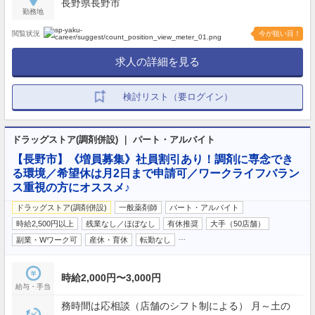
長野県長野市
勤務地
閲覧状況
今が狙い目！
求人の詳細を見る
検討リスト（要ログイン）
ドラッグストア(調剤併設) ｜ パート・アルバイト
【長野市】《増員募集》社員割引あり！調剤に専念でき
る環境／希望休は月2日まで申請可／ワークライフバラン
ス重視の方にオススメ♪
ドラッグストア(調剤併設)
一般薬剤師
パート・アルバイト
時給2,500円以上
残業なし／ほぼなし
有休推奨
大手（50店舗）
…
副業・Wワーク可
産休・育休
転勤なし
時給2,000円〜3,000円
給与・手当
務時間は応相談（店舗のシフト制による） 月～土の