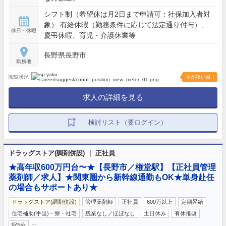
シフト制（希望休は月2日まで申請可：社保加入者対
象） 有給休暇（勤務条件に応じて法定通り付与）、
休日・休暇
慶弔休暇、育児・介護休業等
長野県長野市
勤務地
閲覧状況
今が狙い目！
求人の詳細を見る
検討リスト（要ログイン）
ドラッグストア(調剤併設) ｜ 正社員
★高年収600万円台〜★【長野市／権堂駅】【正社員管理
薬剤師／求人】★関東圏から新幹線通勤もOK★単身赴任
の場合もサポートあり★
ドラッグストア(調剤併設)
管理薬剤師
正社員
600万以上
定期昇給
住宅補助(手当)・寮・社宅
残業なし／ほぼなし
土日休み
有休推奨
…
駅5分