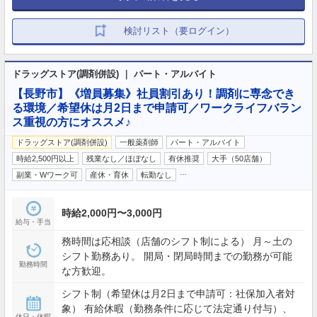
検討リスト（要ログイン）
ドラッグストア(調剤併設) ｜ パート・アルバイト
【長野市】《増員募集》社員割引あり！調剤に専念でき
る環境／希望休は月2日まで申請可／ワークライフバラン
ス重視の方にオススメ♪
ドラッグストア(調剤併設)
一般薬剤師
パート・アルバイト
時給2,500円以上
残業なし／ほぼなし
有休推奨
大手（50店舗）
…
副業・Wワーク可
産休・育休
転勤なし
時給2,000円〜3,000円
給与・手当
務時間は応相談（店舗のシフト制による） 月～土の
シフト勤務あり。 開局・閉局時間までの勤務が可能
勤務時間
な方歓迎。
シフト制（希望休は月2日まで申請可：社保加入者対
象） 有給休暇（勤務条件に応じて法定通り付与）、
休日・休暇