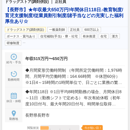
ドラッグストア(調剤併設) ｜ 正社員
【長野市】★年収最大650万円!年間休日118日♪教育制度/
育児支援制度/従業員割引制度/諸手当などの充実した福利
厚生あり☆
ドラッグストア(調剤併設)
一般薬剤師
正社員
600万以上
ボーナス・賞与あり
住宅補助(手当)・寮・社宅
有休推奨
在宅
漢方
…
研修制度
年収515万円〜650万円
給与・手当
◆月間変形労働時間制 （年間所定労働時間：1,976時
間、月間平均労働時間：164.66時間 ※休憩60分）
勤務時間
※1日4～15時間の1時間単位で、日ごとに業務の繁閑
に応じて勤務時間を設定します。 ※業務の必要によ
◆年間118日 ※1日平均8時間勤務の場合、月間休日8
り所定時間外労働に従事（全社平均残業時間12～15
～11日（勤務シフトで定める） 年次有給休暇（初年
時間/月）
休日・休暇
度10日付与、最大年間20日付与、時間単位取得
可）、慶弔休暇
長野県長野市
勤務地
閲覧状況
今が狙い目！