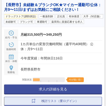
【長野市】未経験＆ブランクOK★マイカー通勤可/公休：
月9〜11日/まずはお気軽にご相談ください！
ドラッグストア(調剤併設)
一般薬剤師
正社員
有休推奨
大手（50店舗）
未経験可
ブランク可
車通勤可
薬局等に直接応募する求人
月給315,500円〜349,250円
給与・手当
1カ月単位の変形労働時間制（週平均40時間） 公
休：月9〜11日
勤務時間
今年度実績：年間休日116日
休日・休暇
長野県長野市
勤務地
閲覧状況
今が狙い目！
求人の詳細を見る
検討リスト（要ログイン）