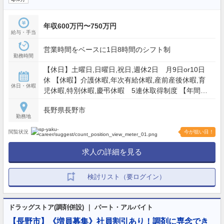
年収600万円〜750万円
給与・手当
営業時間をベースに1日8時間のシフト制
勤務時間
【休日】土曜日,日曜日,祝日,週休2日 月9日or10日
休 【休暇】介護休暇,年次有給休暇,産前産後休暇,育
休日・休暇
児休暇,特別休暇,慶弔休暇 5連休取得制度 【年間休
日】116日
長野県長野市
勤務地
閲覧状況
今が狙い目！
求人の詳細を見る
検討リスト（要ログイン）
ドラッグストア(調剤併設) ｜ パート・アルバイト
【長野市】《増員募集》社員割引あり！調剤に専念でき