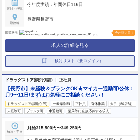
今年度実績：年間休日116日
休日・休暇
長野県長野市
勤務地
閲覧状況
今が狙い目！
求人の詳細を見る
検討リスト（要ログイン）
ドラッグストア(調剤併設) ｜ 正社員
【長野市】未経験＆ブランクOK★マイカー通勤可/公休：
月9〜11日/まずはお気軽にご相談ください！
ドラッグストア(調剤併設)
一般薬剤師
正社員
有休推奨
大手（50店舗）
未経験可
ブランク可
車通勤可
薬局等に直接応募する求人
月給315,500円〜349,250円
給与・手当