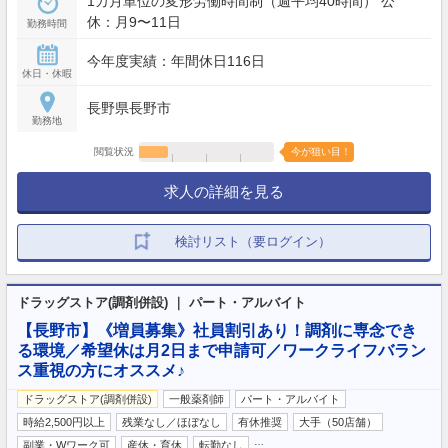
1カ月単位の変形労働時間制（週平均40時間） 公
休：月9〜11日
勤務時間
今年度実績：年間休日116日
休日・休暇
長野県長野市
勤務地
閲覧状況
今が狙い目！
求人の詳細を見る
検討リスト（要ログイン）
ドラッグストア(調剤併設) ｜ パート・アルバイト
【長野市】《増員募集》社員割引あり！調剤に専念でき
る環境／希望休は月2日まで申請可／ワークライフバラン
ス重視の方にオススメ♪
ドラッグストア(調剤併設)
一般薬剤師
パート・アルバイト
時給2,500円以上
残業なし／ほぼなし
有休推奨
大手（50店舗）
…
副業・Wワーク可
産休・育休
転勤なし