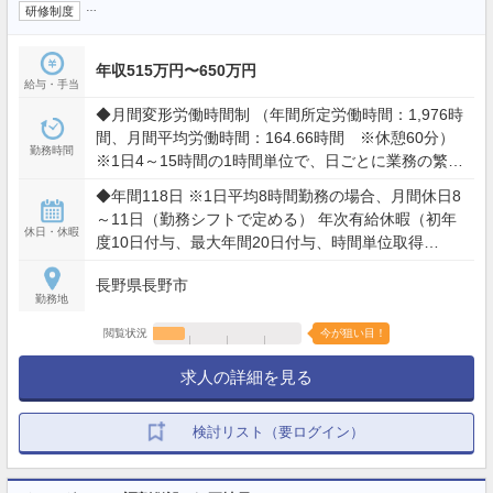
…
研修制度
年収515万円〜650万円
給与・手当
◆月間変形労働時間制 （年間所定労働時間：1,976時
間、月間平均労働時間：164.66時間 ※休憩60分）
勤務時間
※1日4～15時間の1時間単位で、日ごとに業務の繁閑
に応じて勤務時間を設定します。 ※業務の必要によ
◆年間118日 ※1日平均8時間勤務の場合、月間休日8
り所定時間外労働に従事（全社平均残業時間12～15
～11日（勤務シフトで定める） 年次有給休暇（初年
時間/月）
休日・休暇
度10日付与、最大年間20日付与、時間単位取得
可）、慶弔休暇
長野県長野市
勤務地
閲覧状況
今が狙い目！
求人の詳細を見る
検討リスト（要ログイン）