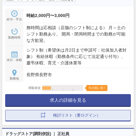
時給2,000円〜3,000円
給与・手当
務時間は応相談（店舗のシフト制による） 月～土の
シフト勤務あり。 開局・閉局時間までの勤務が可能
勤務時間
な方歓迎。
シフト制（希望休は月2日まで申請可：社保加入者対
象） 有給休暇（勤務条件に応じて法定通り付与）、
休日・休暇
慶弔休暇、育児・介護休業等
長野県長野市
勤務地
閲覧状況
今が狙い目！
求人の詳細を見る
検討リスト（要ログイン）
ドラッグストア(調剤併設) ｜ 正社員