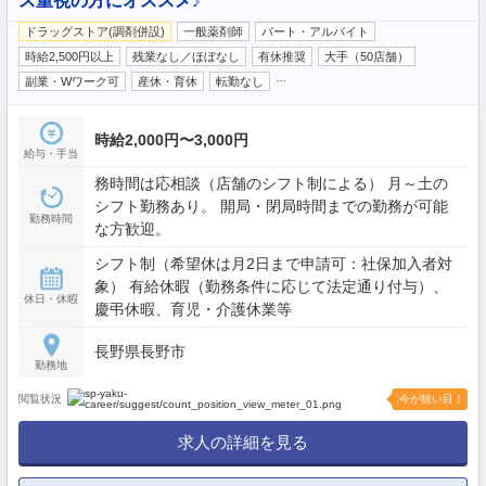
ス重視の方にオススメ♪
ドラッグストア(調剤併設)
一般薬剤師
パート・アルバイト
時給2,500円以上
残業なし／ほぼなし
有休推奨
大手（50店舗）
…
副業・Wワーク可
産休・育休
転勤なし
時給2,000円〜3,000円
給与・手当
務時間は応相談（店舗のシフト制による） 月～土の
シフト勤務あり。 開局・閉局時間までの勤務が可能
勤務時間
な方歓迎。
シフト制（希望休は月2日まで申請可：社保加入者対
象） 有給休暇（勤務条件に応じて法定通り付与）、
休日・休暇
慶弔休暇、育児・介護休業等
長野県長野市
勤務地
閲覧状況
今が狙い目！
求人の詳細を見る