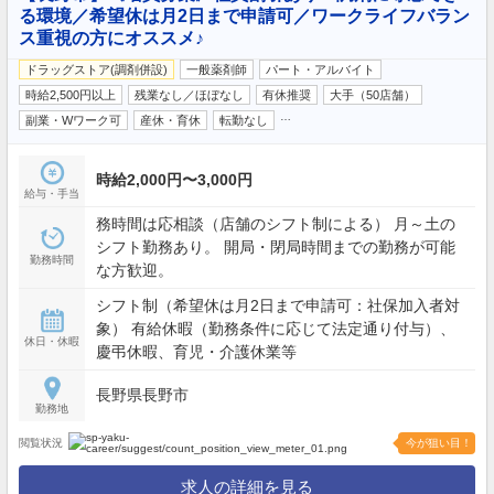
る環境／希望休は月2日まで申請可／ワークライフバラン
ス重視の方にオススメ♪
ドラッグストア(調剤併設)
一般薬剤師
パート・アルバイト
時給2,500円以上
残業なし／ほぼなし
有休推奨
大手（50店舗）
…
副業・Wワーク可
産休・育休
転勤なし
時給2,000円〜3,000円
給与・手当
務時間は応相談（店舗のシフト制による） 月～土の
シフト勤務あり。 開局・閉局時間までの勤務が可能
勤務時間
な方歓迎。
シフト制（希望休は月2日まで申請可：社保加入者対
象） 有給休暇（勤務条件に応じて法定通り付与）、
休日・休暇
慶弔休暇、育児・介護休業等
長野県長野市
勤務地
閲覧状況
今が狙い目！
求人の詳細を見る