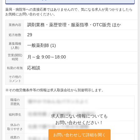
薬局・病院等への直接応募ではありませんので、気になる求人が見つかりましたら
お気軽にお問い合わせください。
調剤業務・薬歴管理・服薬指導・OTC販売 ほか
業務内容
29
処方枚数
募集職種
一般薬剤師 (1)
(人数)
営業(開院)
月～金 9:00～18:00
時間
応相談
転勤の有無
その他の
コメント
※その他労働条件等の情報は求人取扱会社から別途明示します。
職場の
雰囲気
福利厚生
求人票にない情報についても
お問い合わせください！
休みの
取りやすさ
お問い合わせして詳細を聞く
残業の