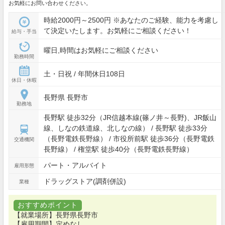
お気軽にお問い合わせください。
時給2000円～2500円 ※あなたのご経験、能力を考慮し
て決定いたします。お気軽にご相談ください！
給与・手当
曜日,時間はお気軽にご相談ください
勤務時間
土・日祝 / 年間休日108日
休日・休暇
長野県 長野市
勤務地
長野駅 徒歩32分（JR信越本線(篠ノ井～長野)、JR飯山
線、しなの鉄道線、北しなの線） / 長野駅 徒歩33分
（長野電鉄長野線） / 市役所前駅 徒歩36分（長野電鉄
交通機関
長野線） / 権堂駅 徒歩40分（長野電鉄長野線）
パート・アルバイト
雇用形態
ドラッグストア(調剤併設)
業種
おすすめポイント
【就業場所】長野県長野市
【雇用期間】定めなし