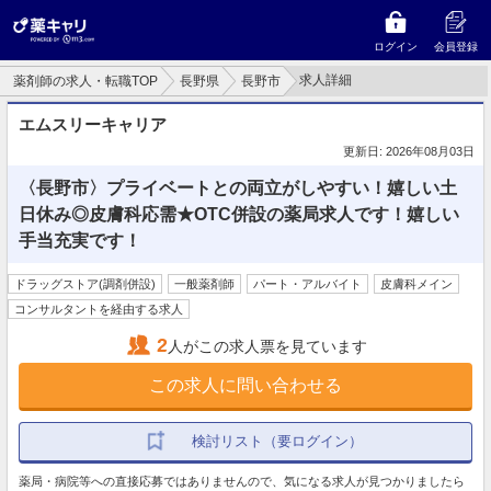
ログイン
会員登録
求人詳細
薬剤師の求人・転職TOP
長野県
長野市
エムスリーキャリア
更新日: 2026年08月03日
〈長野市〉プライベートとの両立がしやすい！嬉しい土
日休み◎皮膚科応需★OTC併設の薬局求人です！嬉しい
手当充実です！
ドラッグストア(調剤併設)
一般薬剤師
パート・アルバイト
皮膚科メイン
コンサルタントを経由する求人
2
人がこの求人票を見ています
この求人に問い合わせる
検討リスト（要ログイン）
薬局・病院等への直接応募ではありませんので、気になる求人が見つかりましたら