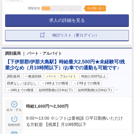
閲覧状況
今が狙い目！
求人の詳細を見る
検討リスト（要ログイン）
調剤薬局 ｜ パート・アルバイト
【下伊那郡/伊那大島駅】時給最大2,500円★未経験可/残
業少なめ（月10時間以下）/お車での通勤も可能です♪
調剤薬局
一般薬剤師
パート・アルバイト
時給2,500円以上
残業なし／ほぼなし
～16時までの職場
～17時までの職場
…
～18時までの職場
短時間勤務(1日4h以下)
短時間勤務(1日6h以下)
時給1,600円〜2,500円
給与・手当
9:00〜13:00 ※シフトは要相談 ◎平日勤務いただけ
る方歓迎 【残業】月10時間以下
勤務時間