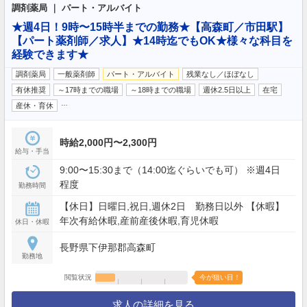
調剤薬局 ｜ パート・アルバイト
★週4日！9時〜15時半までの勤務★【高森町／市田駅】
【パート薬剤師／求人】★14時迄でもOK★様々な科目を
経験できます★
調剤薬局
一般薬剤師
パート・アルバイト
残業なし／ほぼなし
有休推奨
～17時までの職場
～18時までの職場
週休2.5日以上
在宅
…
産休・育休
時給2,000円〜2,300円
給与・手当
9:00〜15:30まで（14:00迄ぐらいでも可） ※週4日
程度
勤務時間
【休日】日曜日,祝日,週休2日 勤務日以外 【休暇】
年次有給休暇,産前産後休暇,育児休暇
休日・休暇
長野県下伊那郡高森町
勤務地
閲覧状況
今が狙い目！
求人の詳細を見る