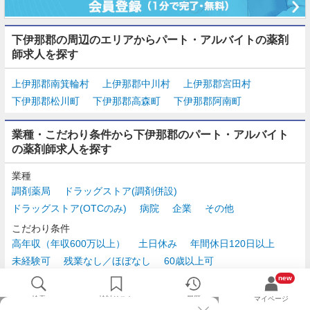
下伊那郡の周辺のエリアからパート・アルバイトの薬剤
師求人を探す
上伊那郡南箕輪村
上伊那郡中川村
上伊那郡宮田村
下伊那郡松川町
下伊那郡高森町
下伊那郡阿南町
業種・こだわり条件から下伊那郡のパート・アルバイト
の薬剤師求人を探す
業種
調剤薬局
ドラッグストア(調剤併設)
ドラッグストア(OTCのみ)
病院
企業
その他
こだわり条件
高年収（年収600万以上）
土日休み
年間休日120日以上
未経験可
残業なし／ほぼなし
60歳以上可
時給2,500円以上
new
検索
検討リスト
履歴
マイページ
TOP