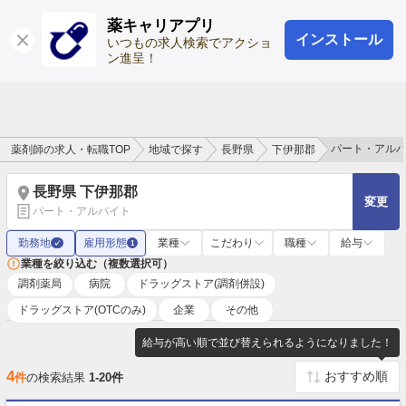
薬キャリアプリ
インストール
ログイン
会員登録
いつもの求人検索でアクショ
ン進呈！
パート・アル
薬剤師の求人・転職TOP
地域で探す
長野県
下伊那郡
長野県 下伊那郡
変更
パート・アルバイト
勤務地
雇用形態
業種
こだわり
職種
給与
✓
1
業種を絞り込む（複数選択可）
調剤薬局
病院
ドラッグストア(調剤併設)
ドラッグストア(OTCのみ)
企業
その他
給与が高い順で並び替えられるようになりました！
4
件
の検索結果
1-20件