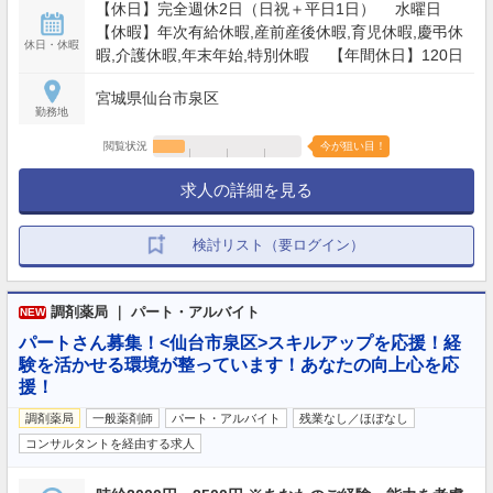
【休日】完全週休2日（日祝＋平日1日） 水曜日
【休暇】年次有給休暇,産前産後休暇,育児休暇,慶弔休
休日・休暇
暇,介護休暇,年末年始,特別休暇 【年間休日】120日
宮城県仙台市泉区
勤務地
閲覧状況
今が狙い目！
求人の詳細を見る
検討リスト（要ログイン）
調剤薬局 ｜ パート・アルバイト
NEW
パートさん募集！<仙台市泉区>スキルアップを応援！経
験を活かせる環境が整っています！あなたの向上心を応
援！
調剤薬局
一般薬剤師
パート・アルバイト
残業なし／ほぼなし
コンサルタントを経由する求人