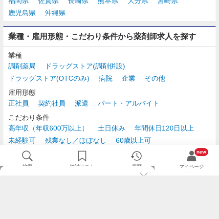
福岡県
佐賀県
長崎県
熊本県
大分県
宮崎県
鹿児島県
沖縄県
業種・雇用形態・こだわり条件から薬剤師求人を探す
業種
調剤薬局
ドラッグストア(調剤併設)
ドラッグストア(OTCのみ)
病院
企業
その他
雇用形態
正社員
契約社員
派遣
パート・アルバイト
こだわり条件
高年収（年収600万以上）
土日休み
年間休日120日以上
未経験可
残業なし／ほぼなし
60歳以上可
時給2,500円以上
new
検索
検討リスト
履歴
マイページ
TOP
m3.comログインで
求人探しがもっと便利に
最近チェックした求人一覧
薬剤師の転職成功ガイド
希望に合う新着求人を通知