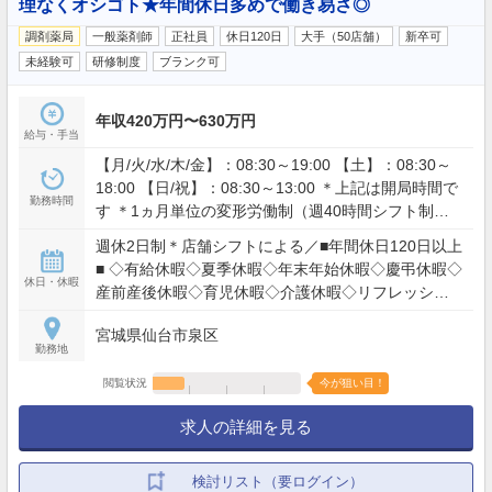
理なくオシゴト★年間休日多めで働き易さ◎
調剤薬局
一般薬剤師
正社員
休日120日
大手（50店舗）
新卒可
未経験可
研修制度
ブランク可
年収420万円〜630万円
給与・手当
【月/火/水/木/金】：08:30～19:00 【土】：08:30～
18:00 【日/祝】：08:30～13:00 ＊上記は開局時間で
勤務時間
す ＊1ヵ月単位の変形労働制（週40時間シフト制）
＊残業全社月平均9時間
週休2日制＊店舗シフトによる／■年間休日120日以上
■ ◇有給休暇◇夏季休暇◇年末年始休暇◇慶弔休暇◇
休日・休暇
産前産後休暇◇育児休暇◇介護休暇◇リフレッシュ
休暇◇子の看護休暇◇裁判員等のための休暇
宮城県仙台市泉区
勤務地
閲覧状況
今が狙い目！
求人の詳細を見る
検討リスト（要ログイン）