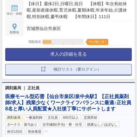
【休日】週休2日,日曜日,祝日 【休暇】年次有給休
暇,産前産後休暇,育児休暇,夏期休暇,年末年始,介護休
休日・休暇
暇,特別休暇,慶弔休暇 【年間休日】111日
宮城県仙台市泉区
勤務地
閲覧状況
今が狙い目！
求人の詳細を見る
検討リスト（要ログイン）
調剤薬局 ｜ 正社員
医療モール型応需【仙台市泉区/泉中央駅】【正社員薬剤
師/求人】残業少なくワークライフバランスに最適♪正社員
8名と厚い人員配置★入社後丁寧にサポートします
調剤薬局
一般薬剤師
正社員
600万以上
定期昇給
ボーナス・賞与あり
住宅補助(手当)・寮・社宅
残業なし／ほぼなし
…
休日120日
有休推奨