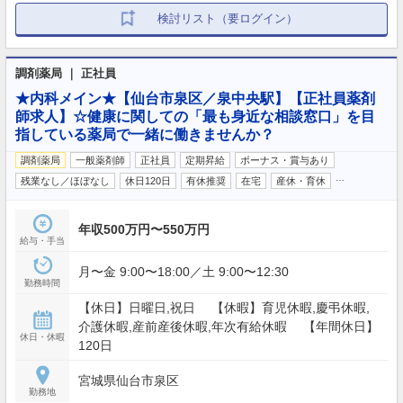
検討リスト（要ログイン）
調剤薬局 ｜ 正社員
★内科メイン★【仙台市泉区／泉中央駅】【正社員薬剤
師求人】☆健康に関しての「最も身近な相談窓口」を目
指している薬局で一緒に働きませんか？
調剤薬局
一般薬剤師
正社員
定期昇給
ボーナス・賞与あり
…
残業なし／ほぼなし
休日120日
有休推奨
在宅
産休・育休
年収500万円〜550万円
給与・手当
月〜金 9:00〜18:00／土 9:00〜12:30
勤務時間
【休日】日曜日,祝日 【休暇】育児休暇,慶弔休暇,
介護休暇,産前産後休暇,年次有給休暇 【年間休日】
休日・休暇
120日
宮城県仙台市泉区
勤務地