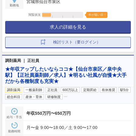
宮城県仙台市泉区
勤務地
閲覧状況
今が狙い目！
求人の詳細を見る
検討リスト（要ログイン）
調剤薬局 ｜ 正社員
★年収アップしたいならココ★【仙台市泉区／泉中央
駅】【正社員薬剤師／求人】★明るい社風が自慢★大手
だから各種制度も充実★
調剤薬局
一般薬剤師
正社員
600万以上
定期昇給
有休推奨
駅5分
…
総合科目
産休・育休
研修制度
年収550万円〜650万円
給与・手当
月〜金 9:00〜18:00／土 9:00〜17:00
勤務時間