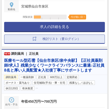
宮城県仙台市泉区
勤務地
閲覧状況
今が狙い目！
求人の詳細を見る
検討リスト（要ログイン）
調剤薬局 ｜ 正社員
NEW
医療モール型応需【仙台市泉区/泉中央駅】【正社員薬剤
師/求人】残業少なくワークライフバランスに最適♪正社員
8名と厚い人員配置★入社後丁寧にサポートします
調剤薬局
一般薬剤師
正社員
600万以上
定期昇給
ボーナス・賞与あり
住宅補助(手当)・寮・社宅
残業なし／ほぼなし
…
休日120日
有休推奨
年収450万円〜700万円
給与・手当