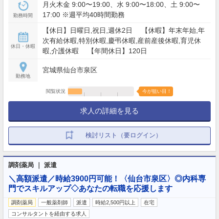
月火木金 9:00〜19:00、水 9:00〜18:00、土 9:00〜
17:00 ※週平均40時間勤務
勤務時間
【休日】日曜日,祝日,週休2日 【休暇】年末年始,年
次有給休暇,特別休暇,慶弔休暇,産前産後休暇,育児休
休日・休暇
暇,介護休暇 【年間休日】120日
宮城県仙台市泉区
勤務地
閲覧状況
今が狙い目！
求人の詳細を見る
検討リスト（要ログイン）
調剤薬局 ｜ 派遣
＼高額派遣／時給3900円可能！〈仙台市泉区〉◎内科専
門でスキルアップ◇あなたの転職を応援します
調剤薬局
一般薬剤師
派遣
時給2,500円以上
在宅
コンサルタントを経由する求人