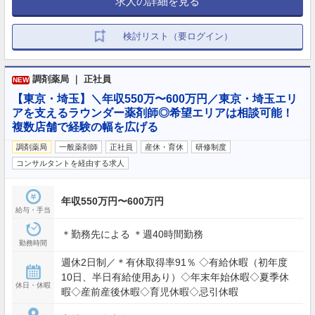
求人の詳細を見る
検討リスト（要ログイン）
調剤薬局 ｜ 正社員
NEW
【東京・埼玉】＼年収550万〜600万円／東京・埼玉エリ
アを支えるラウンダー薬剤師◎希望エリアは相談可能！
複数店舗で経験の幅を広げる
調剤薬局
一般薬剤師
正社員
産休・育休
研修制度
コンサルタントを経由する求人
年収550万円〜600万円
給与・手当
＊勤務先による ＊週40時間勤務
勤務時間
週休2日制／＊有休取得率91％ ◇有給休暇（初年度
10日、半日有給使用あり）◇年末年始休暇◇夏季休
休日・休暇
暇◇産前産後休暇◇育児休暇◇忌引休暇