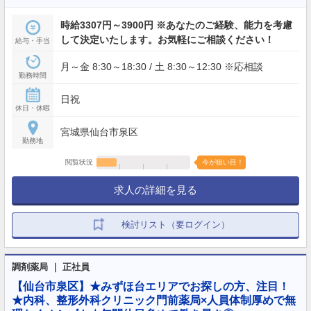
時給3307円～3900円 ※あなたのご経験、能力を考慮
して決定いたします。お気軽にご相談ください！
給与・手当
月～金 8:30～18:30 / 土 8:30～12:30 ※応相談
勤務時間
日祝
休日・休暇
宮城県仙台市泉区
勤務地
閲覧状況
今が狙い目！
求人の詳細を見る
検討リスト（要ログイン）
調剤薬局 ｜ 正社員
【仙台市泉区】★みずほ台エリアでお探しの方、注目！
★内科、整形外科クリニック門前薬局×人員体制厚めで無