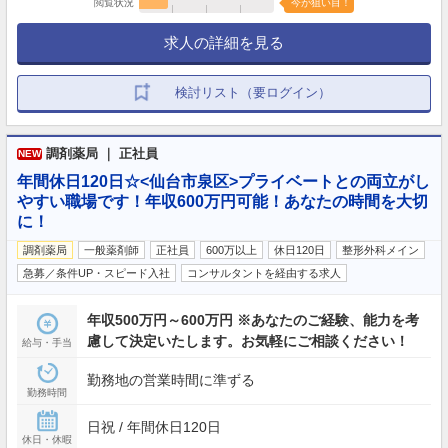
閲覧状況
今が狙い目！
求人の詳細を見る
検討リスト（要ログイン）
調剤薬局 ｜ 正社員
NEW
年間休日120日☆<仙台市泉区>プライベートとの両立がし
やすい職場です！年収600万円可能！あなたの時間を大切
に！
調剤薬局
一般薬剤師
正社員
600万以上
休日120日
整形外科メイン
急募／条件UP・スピード入社
コンサルタントを経由する求人
年収500万円～600万円 ※あなたのご経験、能力を考
慮して決定いたします。お気軽にご相談ください！
給与・手当
勤務地の営業時間に準ずる
勤務時間
日祝 / 年間休日120日
休日・休暇