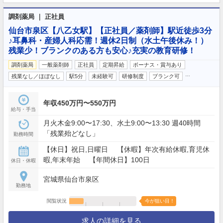
調剤薬局 ｜ 正社員
仙台市泉区【八乙女駅】【正社員／薬剤師】駅近徒歩3分
♪耳鼻科・産婦人科応需！週休2日制（水土午後休み！）
残業少！ブランクのある方も安心♪充実の教育研修！
調剤薬局
一般薬剤師
正社員
定期昇給
ボーナス・賞与あり
…
残業なし／ほぼなし
駅5分
未経験可
研修制度
ブランク可
年収450万円〜550万円
給与・手当
月火木金9:00〜17:30、水土9:00〜13:30 週40時間
「残業殆どなし」
勤務時間
【休日】祝日,日曜日 【休暇】年次有給休暇,育児休
暇,年末年始 【年間休日】100日
休日・休暇
宮城県仙台市泉区
勤務地
閲覧状況
今が狙い目！
求人の詳細を見る