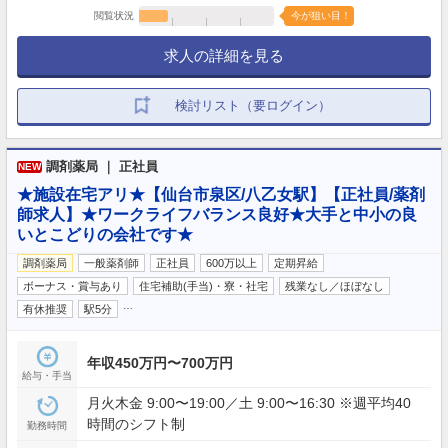
閲覧状況
今が狙い目！
求人の詳細を見る
検討リスト（要ログイン）
調剤薬局 ｜ 正社員
NEW
★施設在宅アリ★【仙台市泉区/八乙女駅】【正社員/薬剤
師求人】★ワークライフバランス良好★大手と中小の良
いとこどりの会社です★
調剤薬局
一般薬剤師
正社員
600万以上
定期昇給
ボーナス・賞与あり
住宅補助(手当)・寮・社宅
残業なし／ほぼなし
…
有休推奨
駅5分
年収450万円〜700万円
給与・手当
月火木金 9:00〜19:00／土 9:00〜16:30 ※週平均40
時間のシフト制
勤務時間