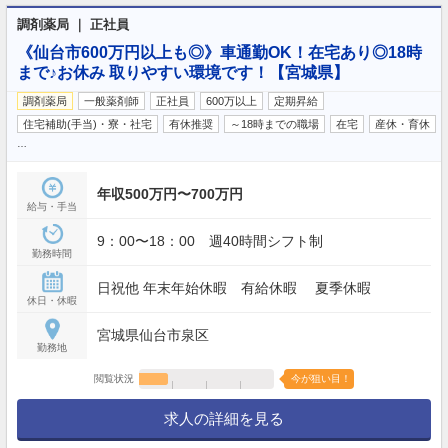
調剤薬局 ｜ 正社員
《仙台市600万円以上も◎》車通勤OK！在宅あり◎18時
まで♪お休み 取りやすい環境です！【宮城県】
調剤薬局
一般薬剤師
正社員
600万以上
定期昇給
住宅補助(手当)・寮・社宅
有休推奨
～18時までの職場
在宅
産休・育休
…
年収500万円〜700万円
給与・手当
9：00〜18：00 週40時間シフト制
勤務時間
日祝他 年末年始休暇 有給休暇 夏季休暇
休日・休暇
宮城県仙台市泉区
勤務地
閲覧状況
今が狙い目！
求人の詳細を見る