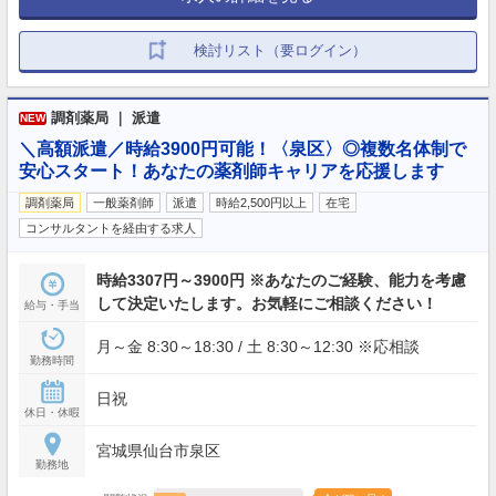
検討リスト（要ログイン）
調剤薬局 ｜ 派遣
NEW
＼高額派遣／時給3900円可能！〈泉区〉◎複数名体制で
安心スタート！あなたの薬剤師キャリアを応援します
調剤薬局
一般薬剤師
派遣
時給2,500円以上
在宅
コンサルタントを経由する求人
時給3307円～3900円 ※あなたのご経験、能力を考慮
して決定いたします。お気軽にご相談ください！
給与・手当
月～金 8:30～18:30 / 土 8:30～12:30 ※応相談
勤務時間
日祝
休日・休暇
宮城県仙台市泉区
勤務地