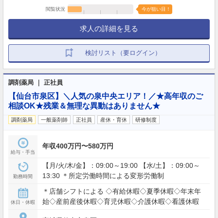
閲覧状況
今が狙い目！
求人の詳細を見る
検討リスト（要ログイン）
調剤薬局 ｜ 正社員
【仙台市泉区】＼人気の泉中央エリア！／★高年収のご
相談OK★残業＆無理な異動はありません★
調剤薬局
一般薬剤師
正社員
産休・育休
研修制度
年収400万円〜580万円
給与・手当
【月/火/木/金】：09:00～19:00 【水/土】：09:00～
13:30 ＊所定労働時間による変形労働制
勤務時間
＊店舗シフトによる ◇有給休暇◇夏季休暇◇年末年
始◇産前産後休暇◇育児休暇◇介護休暇◇看護休暇
休日・休暇