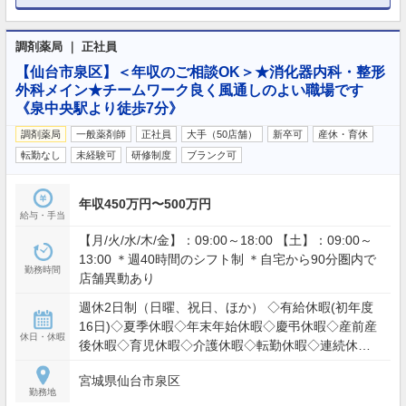
調剤薬局 ｜ 正社員
【仙台市泉区】＜年収のご相談OK＞★消化器内科・整形
外科メイン★チームワーク良く風通しのよい職場です
《泉中央駅より徒歩7分》
調剤薬局
一般薬剤師
正社員
大手（50店舗）
新卒可
産休・育休
転勤なし
未経験可
研修制度
ブランク可
年収450万円〜500万円
給与・手当
【月/火/水/木/金】：09:00～18:00 【土】：09:00～
13:00 ＊週40時間のシフト制 ＊自宅から90分圏内で
勤務時間
店舗異動あり
週休2日制（日曜、祝日、ほか） ◇有給休暇(初年度
16日)◇夏季休暇◇年末年始休暇◇慶弔休暇◇産前産
休日・休暇
後休暇◇育児休暇◇介護休暇◇転勤休暇◇連続休暇
制度
宮城県仙台市泉区
勤務地