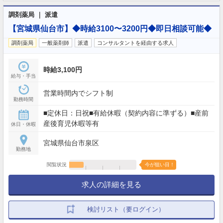
調剤薬局 ｜ 派遣
【宮城県仙台市】◆時給3100〜3200円◆即日相談可能◆
調剤薬局
一般薬剤師
派遣
コンサルタントを経由する求人
時給3,100円
給与・手当
営業時間内でシフト制
勤務時間
■定休日：日祝■有給休暇（契約内容に準ずる）■産前
産後育児休暇等有
休日・休暇
宮城県仙台市泉区
勤務地
閲覧状況
今が狙い目！
求人の詳細を見る
検討リスト（要ログイン）