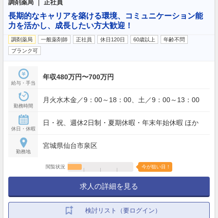
調剤薬局 ｜ 正社員
長期的なキャリアを築ける環境、コミュニケーション能
力を活かし、成長したい方大歓迎！
調剤薬局
一般薬剤師
正社員
休日120日
60歳以上
年齢不問
ブランク可
年収480万円〜700万円
給与・手当
月火水木金／9：00～18：00、土／9：00～13：00
勤務時間
日・祝、週休2日制・夏期休暇・年末年始休暇 ほか
休日・休暇
宮城県仙台市泉区
勤務地
閲覧状況
今が狙い目！
求人の詳細を見る
検討リスト（要ログイン）