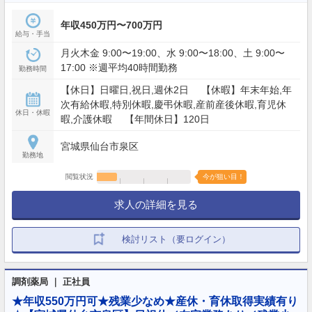
年収450万円〜700万円
給与・手当
月火木金 9:00〜19:00、水 9:00〜18:00、土 9:00〜
17:00 ※週平均40時間勤務
勤務時間
【休日】日曜日,祝日,週休2日 【休暇】年末年始,年
次有給休暇,特別休暇,慶弔休暇,産前産後休暇,育児休
休日・休暇
暇,介護休暇 【年間休日】120日
宮城県仙台市泉区
勤務地
閲覧状況
今が狙い目！
求人の詳細を見る
検討リスト（要ログイン）
調剤薬局 ｜ 正社員
★年収550万円可★残業少なめ★産休・育休取得実績有り