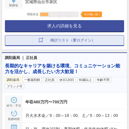
宮城県仙台市泉区
勤務地
閲覧状況
今が狙い目！
求人の詳細を見る
検討リスト（要ログイン）
調剤薬局 ｜ 正社員
長期的なキャリアを築ける環境、コミュニケーション能
力を活かし、成長したい方大歓迎！
調剤薬局
一般薬剤師
正社員
休日120日
60歳以上
年齢不問
ブランク可
年収480万円〜700万円
給与・手当
月火水木金／9：00～18：00、土／9：00～13：00
勤務時間