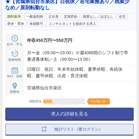
★【宮城県仙台市泉区】日祝休／在宅業務あり／残業少
なめ／原則転勤なし
調剤薬局
一般薬剤師
正社員
定期昇給
残業なし／ほぼなし
在宅
産休・育休
未経験可
コンサルタントを経由する求人
年収450万円〜550万円
給与・手当
月〜金（09:00〜19:00）※週40時間のシフト制で早
番遅番体制／土（09:00〜13:00）
勤務時間
日曜日、祝日、年末年始休暇、夏季休暇、有給休
暇、慶弔休暇、出産・育児休暇
休日・休暇
宮城県仙台市泉区
勤務地
閲覧状況
今が狙い目！
求人の詳細を見る
検討リスト（要ログイン）