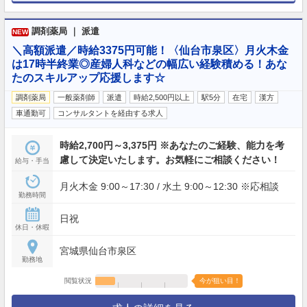
調剤薬局 ｜ 派遣
NEW
＼高額派遣／時給3375円可能！〈仙台市泉区〉月火木金
は17時半終業◎産婦人科などの幅広い経験積める！あな
たのスキルアップ応援します☆
調剤薬局
一般薬剤師
派遣
時給2,500円以上
駅5分
在宅
漢方
車通勤可
コンサルタントを経由する求人
時給2,700円～3,375円 ※あなたのご経験、能力を考
慮して決定いたします。お気軽にご相談ください！
給与・手当
月火木金 9:00～17:30 / 水土 9:00～12:30 ※応相談
勤務時間
日祝
休日・休暇
宮城県仙台市泉区
勤務地
閲覧状況
今が狙い目！