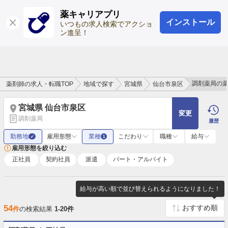
薬キャリアプリ
インストール
ログイン
会員登録
いつもの求人検索でアクショ
ン進呈！
調剤薬局の
薬剤師の求人・転職TOP
地域で探す
宮城県
仙台市泉区
宮城県 仙台市泉区
変更
調剤薬局
履歴
勤務地
雇用形態
業種
こだわり
職種
給与
✓
1
雇用形態を絞り込む
正社員
契約社員
派遣
パート・アルバイト
給与が高い順で並び替えられるようになりました！
54
件
の検索結果
1-20件