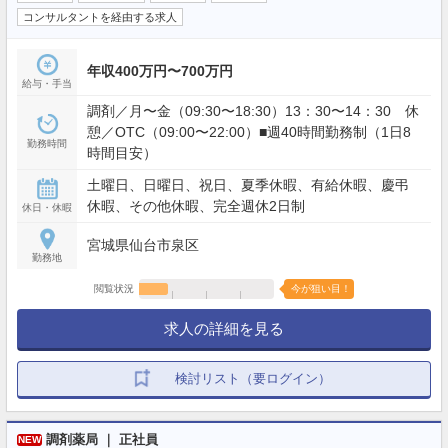
コンサルタントを経由する求人
年収400万円〜700万円
給与・手当
調剤／月〜金（09:30〜18:30）13：30〜14：30 休
憩／OTC（09:00〜22:00）■週40時間勤務制（1日8
勤務時間
時間目安）
土曜日、日曜日、祝日、夏季休暇、有給休暇、慶弔
休暇、その他休暇、完全週休2日制
休日・休暇
宮城県仙台市泉区
勤務地
閲覧状況
今が狙い目！
求人の詳細を見る
検討リスト（要ログイン）
調剤薬局 ｜ 正社員
NEW