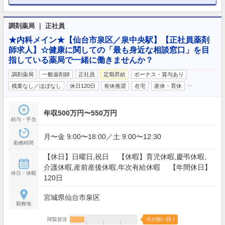
調剤薬局 ｜ 正社員
★内科メイン★【仙台市泉区／泉中央駅】【正社員薬剤
師求人】☆健康に関しての「最も身近な相談窓口」を目
指している薬局で一緒に働きませんか？
調剤薬局
一般薬剤師
正社員
定期昇給
ボーナス・賞与あり
…
残業なし／ほぼなし
休日120日
有休推奨
在宅
産休・育休
年収500万円〜550万円
給与・手当
月〜金 9:00〜18:00／土 9:00〜12:30
勤務時間
【休日】日曜日,祝日 【休暇】育児休暇,慶弔休暇,
介護休暇,産前産後休暇,年次有給休暇 【年間休日】
休日・休暇
120日
宮城県仙台市泉区
勤務地
閲覧状況
今が狙い目！