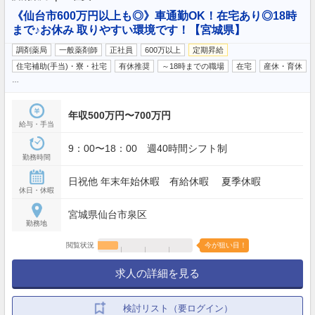
《仙台市600万円以上も◎》車通勤OK！在宅あり◎18時
まで♪お休み 取りやすい環境です！【宮城県】
調剤薬局
一般薬剤師
正社員
600万以上
定期昇給
住宅補助(手当)・寮・社宅
有休推奨
～18時までの職場
在宅
産休・育休
…
年収500万円〜700万円
給与・手当
9：00〜18：00 週40時間シフト制
勤務時間
日祝他 年末年始休暇 有給休暇 夏季休暇
休日・休暇
宮城県仙台市泉区
勤務地
閲覧状況
今が狙い目！
求人の詳細を見る
検討リスト（要ログイン）