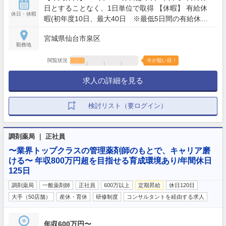
日とすることなく、1日単位で取得 【休暇】 有給休
休日・休暇
暇(初年度10日、最大40日 ※最低5日間の有給休暇
取得を義務付） 連続休暇(最大7日）、慶弔休暇、ア
宮城県仙台市泉区
ニバーサリー(1日）、産前産後(産前6週産後8週)、育
勤務地
児(最大2年）、介護休業 他
閲覧状況
今が狙い目！
求人の詳細を見る
検討リスト（要ログイン）
調剤薬局 ｜ 正社員
〜業界トップクラスの管理薬剤師のもとで、キャリア磨
ける〜 年収800万円超を目指せる育成環境あり/年間休日
125日
調剤薬局
一般薬剤師
正社員
600万以上
定期昇給
休日120日
大手（50店舗）
産休・育休
研修制度
コンサルタントを経由する求人
年収600万円〜