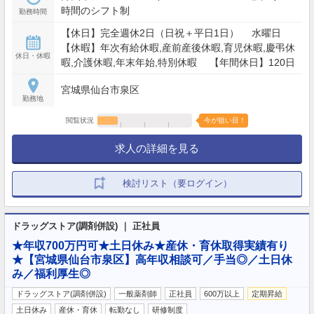
時間のシフト制
勤務時間
【休日】完全週休2日（日祝＋平日1日） 水曜日
【休暇】年次有給休暇,産前産後休暇,育児休暇,慶弔休
休日・休暇
暇,介護休暇,年末年始,特別休暇 【年間休日】120日
宮城県仙台市泉区
勤務地
閲覧状況
今が狙い目！
求人の詳細を見る
検討リスト（要ログイン）
ドラッグストア(調剤併設) ｜ 正社員
★年収700万円可★土日休み★産休・育休取得実績有り
★【宮城県仙台市泉区】高年収相談可／手当◎／土日休
み／福利厚生◎
ドラッグストア(調剤併設)
一般薬剤師
正社員
600万以上
定期昇給
土日休み
産休・育休
転勤なし
研修制度