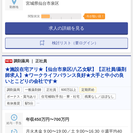
宮城県仙台市泉区
勤務地
閲覧状況
今が狙い目！
求人の詳細を見る
検討リスト（要ログイン）
調剤薬局 ｜ 正社員
NEW
★施設在宅アリ★【仙台市泉区/八乙女駅】【正社員/薬剤
師求人】★ワークライフバランス良好★大手と中小の良
いとこどりの会社です★
調剤薬局
一般薬剤師
正社員
600万以上
定期昇給
ボーナス・賞与あり
住宅補助(手当)・寮・社宅
残業なし／ほぼなし
…
有休推奨
駅5分
年収450万円〜700万円
給与・手当
月火木金 9:00〜19:00／土 9:00〜16:30 ※週平均40