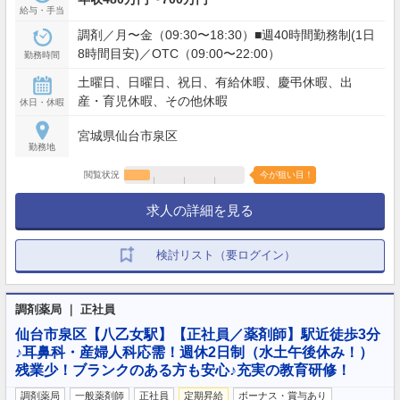
給与・手当
調剤／月〜金（09:30〜18:30）■週40時間勤務制(1日
8時間目安)／OTC（09:00〜22:00）
勤務時間
土曜日、日曜日、祝日、有給休暇、慶弔休暇、出
産・育児休暇、その他休暇
休日・休暇
宮城県仙台市泉区
勤務地
閲覧状況
今が狙い目！
求人の詳細を見る
検討リスト（要ログイン）
調剤薬局 ｜ 正社員
仙台市泉区【八乙女駅】【正社員／薬剤師】駅近徒歩3分
♪耳鼻科・産婦人科応需！週休2日制（水土午後休み！）
残業少！ブランクのある方も安心♪充実の教育研修！
調剤薬局
一般薬剤師
正社員
定期昇給
ボーナス・賞与あり