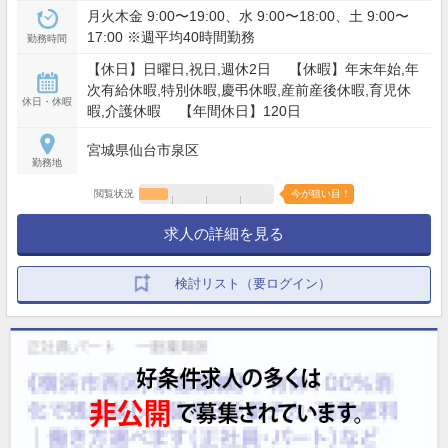
月火木金 9:00〜19:00、水 9:00〜18:00、土 9:00〜
17:00 ※週平均40時間勤務
勤務時間
【休日】日曜日,祝日,週休2日 【休暇】年末年始,年
次有給休暇,特別休暇,慶弔休暇,産前産後休暇,育児休
休日・休暇
暇,介護休暇 【年間休日】120日
宮城県仙台市泉区
勤務地
閲覧状況
今が狙い目！
求人の詳細を見る
検討リスト（要ログイン）