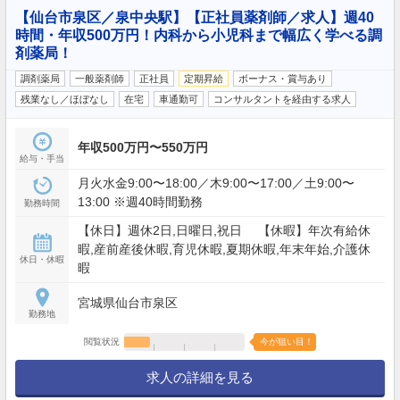
【仙台市泉区／泉中央駅】【正社員薬剤師／求人】週40
時間・年収500万円！内科から小児科まで幅広く学べる調
剤薬局！
調剤薬局
一般薬剤師
正社員
定期昇給
ボーナス・賞与あり
残業なし／ほぼなし
在宅
車通勤可
コンサルタントを経由する求人
年収500万円〜550万円
給与・手当
月火水金9:00〜18:00／木9:00〜17:00／土9:00〜
13:00 ※週40時間勤務
勤務時間
【休日】週休2日,日曜日,祝日 【休暇】年次有給休
暇,産前産後休暇,育児休暇,夏期休暇,年末年始,介護休
休日・休暇
暇
宮城県仙台市泉区
勤務地
閲覧状況
今が狙い目！
求人の詳細を見る