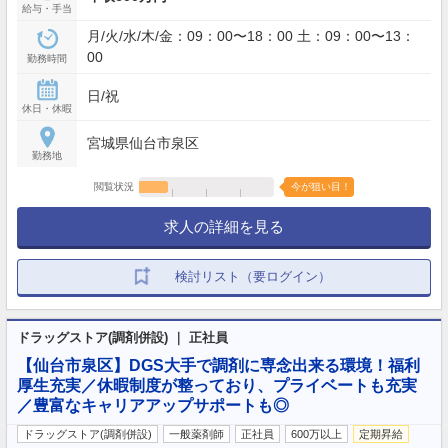
給与・手当
月/火/水/木/金：09：00〜18：00 土：09：00〜13：
00
勤務時間
日/祝
休日・休暇
宮城県仙台市泉区
勤務地
閲覧状況
今が狙い目！
求人の詳細を見る
検討リスト（要ログイン）
ドラッグストア(調剤併設) ｜ 正社員
【仙台市泉区】DGS大手で調剤に専念出来る環境！福利
厚生充実／休暇制度が整っており、プライベートも充実
／豊富なキャリアアップサポートも◎
ドラッグストア(調剤併設)
一般薬剤師
正社員
600万以上
定期昇給