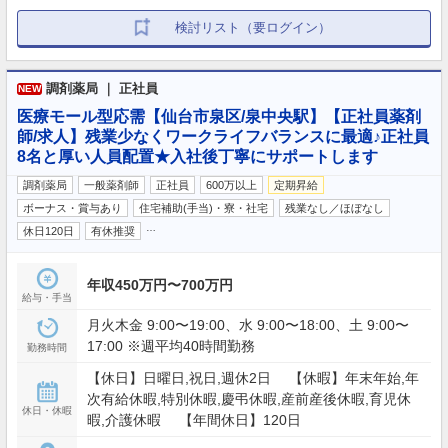
検討リスト（要ログイン）
調剤薬局 ｜ 正社員
NEW
医療モール型応需【仙台市泉区/泉中央駅】【正社員薬剤
師/求人】残業少なくワークライフバランスに最適♪正社員
8名と厚い人員配置★入社後丁寧にサポートします
調剤薬局
一般薬剤師
正社員
600万以上
定期昇給
ボーナス・賞与あり
住宅補助(手当)・寮・社宅
残業なし／ほぼなし
…
休日120日
有休推奨
年収450万円〜700万円
給与・手当
月火木金 9:00〜19:00、水 9:00〜18:00、土 9:00〜
17:00 ※週平均40時間勤務
勤務時間
【休日】日曜日,祝日,週休2日 【休暇】年末年始,年
次有給休暇,特別休暇,慶弔休暇,産前産後休暇,育児休
休日・休暇
暇,介護休暇 【年間休日】120日