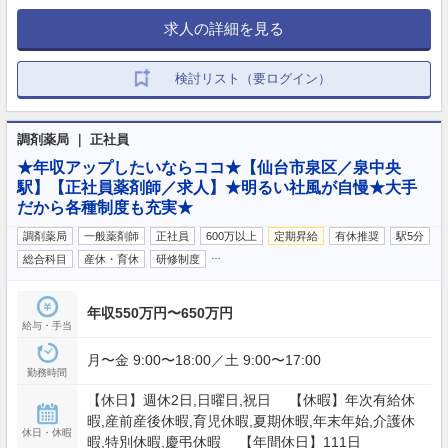
求人の詳細を見る
検討リスト（要ログイン）
調剤薬局 ｜ 正社員
★年収アップしたいならココ★【仙台市泉区／泉中央
駅】【正社員薬剤師／求人】★明るい社風が自慢★大手
だから各種制度も充実★
調剤薬局
一般薬剤師
正社員
600万以上
定期昇給
有休推奨
駅5分
…
総合科目
産休・育休
研修制度
年収550万円〜650万円
給与・手当
月〜金 9:00〜18:00／土 9:00〜17:00
勤務時間
【休日】週休2日,日曜日,祝日 【休暇】年次有給休
暇,産前産後休暇,育児休暇,夏期休暇,年末年始,介護休
休日・休暇
暇,特別休暇,慶弔休暇 【年間休日】111日