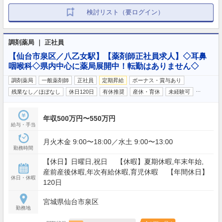
検討リスト（要ログイン）
調剤薬局 ｜ 正社員
【仙台市泉区／八乙女駅】【薬剤師正社員求人】◇耳鼻
咽喉科◇県内中心に薬局展開中！転勤はありません◇
調剤薬局
一般薬剤師
正社員
定期昇給
ボーナス・賞与あり
…
残業なし／ほぼなし
休日120日
有休推奨
産休・育休
未経験可
年収500万円〜550万円
給与・手当
月火木金 9:00〜18:00／水土 9:00〜13:00
勤務時間
【休日】日曜日,祝日 【休暇】夏期休暇,年末年始,
産前産後休暇,年次有給休暇,育児休暇 【年間休日】
休日・休暇
120日
宮城県仙台市泉区
勤務地