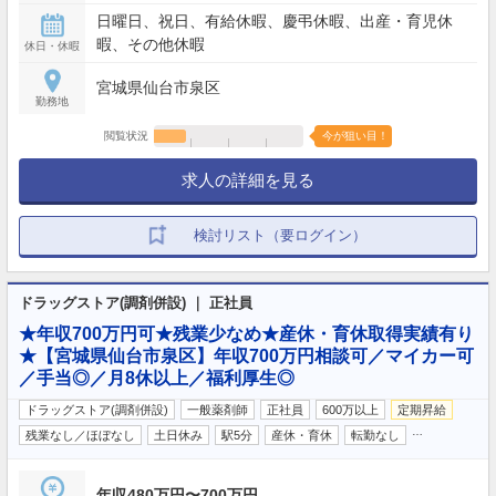
日曜日、祝日、有給休暇、慶弔休暇、出産・育児休
暇、その他休暇
休日・休暇
宮城県仙台市泉区
勤務地
閲覧状況
今が狙い目！
求人の詳細を見る
検討リスト（要ログイン）
ドラッグストア(調剤併設) ｜ 正社員
★年収700万円可★残業少なめ★産休・育休取得実績有り
★【宮城県仙台市泉区】年収700万円相談可／マイカー可
／手当◎／月8休以上／福利厚生◎
ドラッグストア(調剤併設)
一般薬剤師
正社員
600万以上
定期昇給
…
残業なし／ほぼなし
土日休み
駅5分
産休・育休
転勤なし
年収480万円〜700万円