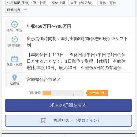
住宅補助(手当)・寮・社宅
有休推奨
大手（50店舗）
産休・育休
…
研修制度
年収456万円〜700万円
給与・手当
変形労働時間制：原則実働8時間(休憩60分) ※シフト
制
勤務時間
【年間休日】117日 ※休日は半日+半日で1日の休
日とすることなく、1日単位で取得 【休暇】 有給休
休日・休暇
暇(初年度10日、最大40日 ※最低5日間の有給休暇
取得を義務付） 連続休暇(最大7日）、慶弔休暇、ア
宮城県仙台市泉区
ニバーサリー(1日）、産前産後(産前6週産後8週)、育
勤務地
児(最大2年）、介護休業 他
閲覧状況
今が狙い目！
求人の詳細を見る
検討リスト（要ログイン）