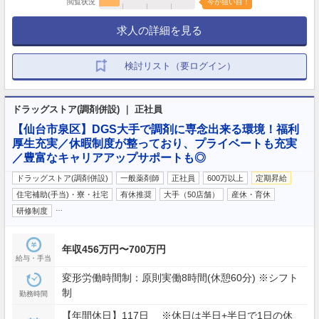
閲覧状況
今が狙い目！
求人の詳細を見る
検討リスト（要ログイン）
ドラッグストア(調剤併設) ｜ 正社員
【仙台市泉区】DGS大手で調剤に専念出来る環境！福利
厚生充実／休暇制度が整っており、プライベートも充実
／豊富なキャリアアップサポートも◎
ドラッグストア(調剤併設)
一般薬剤師
正社員
600万以上
定期昇給
住宅補助(手当)・寮・社宅
有休推奨
大手（50店舗）
産休・育休
…
研修制度
年収456万円〜700万円
給与・手当
変形労働時間制：原則実働8時間(休憩60分) ※シフト
制
勤務時間
【年間休日】117日 ※休日は半日+半日で1日の休