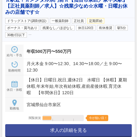
【正社員薬剤師／求人】☆残業少なめ☆水曜・日曜お休
みの店舗です☆
ドラッグストア(調剤併設)
一般薬剤師
正社員
定期昇給
ボーナス・賞与あり
残業なし／ほぼなし
休日120日
有休推奨
駅5分
…
30枚/日以下
年収500万円〜550万円
給与・手当
月火木金 9:00〜12:30、14:30〜18:00／土 9:00〜
12:30
勤務時間
【休日】日曜日,祝日,週休2日 水曜日 【休暇】夏期
休暇,年末年始,年次有給休暇,産前産後休暇,育児休
休日・休暇
暇 【年間休日】120日
宮城県仙台市泉区
勤務地
閲覧状況
今が狙い目！
求人の詳細を見る