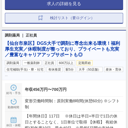
求人の詳細を見る
検討リスト（要ログイン）
調剤薬局 ｜ 正社員
【仙台市泉区】DGS大手で調剤に専念出来る環境！福利
厚生充実／休暇制度が整っており、プライベートも充実
／豊富なキャリアアップサポートも◎
調剤薬局
一般薬剤師
正社員
600万以上
定期昇給
住宅補助(手当)・寮・社宅
有休推奨
駅5分
大手（50店舗）
産休・育休
…
年収456万円〜700万円
給与・手当
変形労働時間制：原則実働8時間(休憩60分) ※シフト
制
勤務時間
【年間休日】117日 ※休日は半日+半日で1日の休
日とすることなく、1日単位で取得 【休暇】 有給休
休日・休暇
暇(初年度10日、最大40日 ※最低5日間の有給休暇