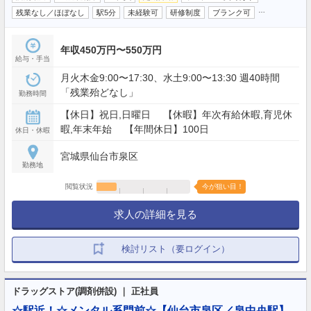
…
残業なし／ほぼなし
駅5分
未経験可
研修制度
ブランク可
年収450万円〜550万円
給与・手当
月火木金9:00〜17:30、水土9:00〜13:30 週40時間
「残業殆どなし」
勤務時間
【休日】祝日,日曜日 【休暇】年次有給休暇,育児休
暇,年末年始 【年間休日】100日
休日・休暇
宮城県仙台市泉区
勤務地
閲覧状況
今が狙い目！
求人の詳細を見る
検討リスト（要ログイン）
ドラッグストア(調剤併設) ｜ 正社員
☆駅近！☆メンタル系門前☆【仙台市泉区／泉中央駅】