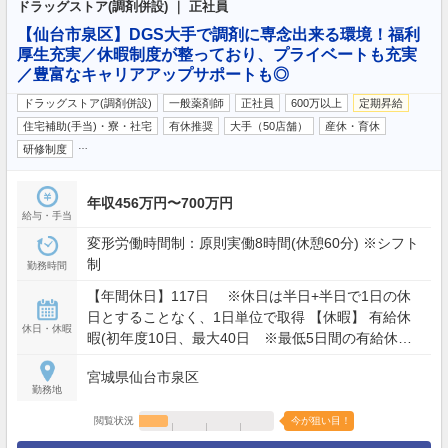
ドラッグストア(調剤併設) ｜ 正社員
【仙台市泉区】DGS大手で調剤に専念出来る環境！福利
厚生充実／休暇制度が整っており、プライベートも充実
／豊富なキャリアアップサポートも◎
ドラッグストア(調剤併設)
一般薬剤師
正社員
600万以上
定期昇給
住宅補助(手当)・寮・社宅
有休推奨
大手（50店舗）
産休・育休
…
研修制度
年収456万円〜700万円
給与・手当
変形労働時間制：原則実働8時間(休憩60分) ※シフト
制
勤務時間
【年間休日】117日 ※休日は半日+半日で1日の休
日とすることなく、1日単位で取得 【休暇】 有給休
休日・休暇
暇(初年度10日、最大40日 ※最低5日間の有給休暇
取得を義務付） 連続休暇(最大7日）、慶弔休暇、ア
宮城県仙台市泉区
ニバーサリー(1日）、産前産後(産前6週産後8週)、育
勤務地
児(最大2年）、介護休業 他
閲覧状況
今が狙い目！