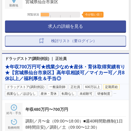
宮城県仙台市泉区
勤務地
閲覧状況
今が狙い目！
求人の詳細を見る
検討リスト（要ログイン）
ドラッグストア(調剤併設) ｜ 正社員
★年収700万円可★残業少なめ★産休・育休取得実績有り
★【宮城県仙台市泉区】高年収相談可／マイカー可／月8
休以上／福利厚生＆手当◎
ドラッグストア(調剤併設)
一般薬剤師
正社員
600万以上
定期昇給
…
残業なし／ほぼなし
産休・育休
転勤なし
未経験可
研修制度
年収480万円〜700万円
給与・手当
調剤／月〜金（09:00〜18:00）■週40時間勤務制(1日
8時間目安)／調剤／土（09:00〜12:30）
勤務時間