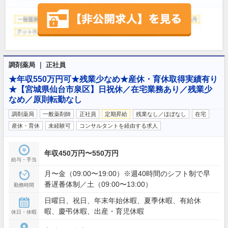
調剤薬局 ｜ 正社員
★年収550万円可★残業少なめ★産休・育休取得実績有り
★【宮城県仙台市泉区】日祝休／在宅業務あり／残業少
なめ／原則転勤なし
調剤薬局
一般薬剤師
正社員
定期昇給
残業なし／ほぼなし
在宅
産休・育休
未経験可
コンサルタントを経由する求人
年収450万円〜550万円
給与・手当
月〜金（09:00〜19:00）※週40時間のシフト制で早
番遅番体制／土（09:00〜13:00）
勤務時間
日曜日、祝日、年末年始休暇、夏季休暇、有給休
暇、慶弔休暇、出産・育児休暇
休日・休暇