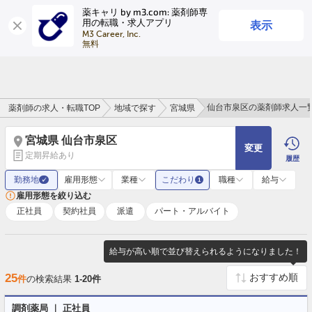
薬キャリ by m3.com: 薬剤師専
表示
用の転職・求人アプリ
ログイン
会員登録
M3 Career, Inc.

無料
仙台市泉区の薬剤師求人一
薬剤師の求人・転職TOP
地域で探す
宮城県
宮城県 仙台市泉区
変更
定期昇給あり
履歴
勤務地
雇用形態
業種
こだわり
職種
給与
✓
1
雇用形態を絞り込む
正社員
契約社員
派遣
パート・アルバイト
給与が高い順で並び替えられるようになりました！
25
件
の検索結果
1-20件
調剤薬局 ｜ 正社員