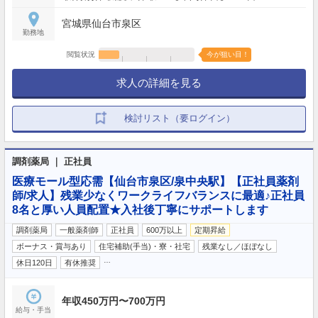
宮城県仙台市泉区
勤務地
閲覧状況
今が狙い目！
求人の詳細を見る
検討リスト（要ログイン）
調剤薬局 ｜ 正社員
医療モール型応需【仙台市泉区/泉中央駅】【正社員薬剤
師/求人】残業少なくワークライフバランスに最適♪正社員
8名と厚い人員配置★入社後丁寧にサポートします
調剤薬局
一般薬剤師
正社員
600万以上
定期昇給
ボーナス・賞与あり
住宅補助(手当)・寮・社宅
残業なし／ほぼなし
…
休日120日
有休推奨
年収450万円〜700万円
給与・手当