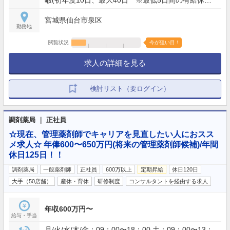
取得を義務付） 連続休暇(最大7日）、慶弔休暇、ア
宮城県仙台市泉区
ニバーサリー(1日）、産前産後(産前6週産後8週)、育
勤務地
児(最大2年）、介護休業 他
閲覧状況
今が狙い目！
求人の詳細を見る
検討リスト（要ログイン）
調剤薬局 ｜ 正社員
☆現在、管理薬剤師でキャリアを見直したい人におスス
メ求人☆ 年俸600〜650万円(将来の管理薬剤師候補)/年間
休日125日！！
調剤薬局
一般薬剤師
正社員
600万以上
定期昇給
休日120日
大手（50店舗）
産休・育休
研修制度
コンサルタントを経由する求人
年収600万円〜
給与・手当
月/火/水/木/金：09：00〜18：00 土：09：00〜13：