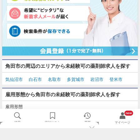
角田市の周辺のエリアから未経験可の薬剤師求人を探す
気仙沼市
白石市
名取市
多賀城市
岩沼市
登米市
雇用形態から角田市の未経験可の薬剤師求人を探す
雇用形態
正社員
契約社員
派遣
パート・アルバイト
new
検索
検討リスト
履歴
マイページ
TOP
m3.comログインで
求人探しがもっと便利に
最近チェックした求人一覧