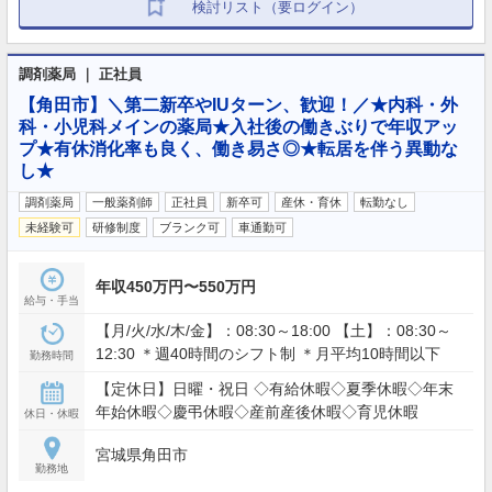
検討リスト（要ログイン）
調剤薬局 ｜ 正社員
【角田市】＼第二新卒やIUターン、歓迎！／★内科・外
科・小児科メインの薬局★入社後の働きぶりで年収アッ
プ★有休消化率も良く、働き易さ◎★転居を伴う異動な
し★
調剤薬局
一般薬剤師
正社員
新卒可
産休・育休
転勤なし
未経験可
研修制度
ブランク可
車通勤可
年収450万円〜550万円
給与・手当
【月/火/水/木/金】：08:30～18:00 【土】：08:30～
12:30 ＊週40時間のシフト制 ＊月平均10時間以下
勤務時間
【定休日】日曜・祝日 ◇有給休暇◇夏季休暇◇年末
年始休暇◇慶弔休暇◇産前産後休暇◇育児休暇
休日・休暇
宮城県角田市
勤務地