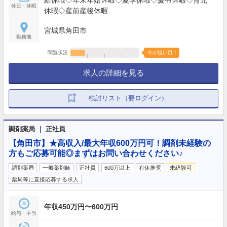
給休暇◇年末年始休暇◇夏季休暇◇慶弔休暇◇育児
休日・休暇
休暇◇産前産後休暇
宮城県角田市
勤務地
閲覧状況
今が狙い目！
求人の詳細を見る
検討リスト（要ログイン）
調剤薬局 ｜ 正社員
【角田市】★高収入/最大年収600万円可！調剤未経験の
方もご応募可能◎まずはお問い合わせください♪
調剤薬局
一般薬剤師
正社員
600万以上
有休推奨
未経験可
薬局等に直接応募する求人
年収450万円〜600万円
給与・手当