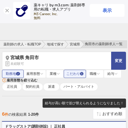
薬キャリ by m3.com: 薬剤師専
表示
用の転職・求人アプリ
ログイン
会員登録
M3 Career, Inc.

無料
角田市の薬剤師求人一覧
薬剤師の求人・転職TOP
地域で探す
宮城県
宮城県 角田市
変更
未経験可
勤務地
雇用形態
業種
こだわり
職種
給与
✓
1
雇用形態を絞り込む
正社員
契約社員
派遣
パート・アルバイト
給与が高い順で並び替えられるようになりました！
6
件
の検索結果
1-20件
ドラッグストア(調剤併設) ｜ 正社員