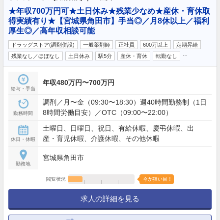
★年収700万円可★土日休み★残業少なめ★産休・育休取
得実績有り★【宮城県角田市】手当◎／月8休以上／福利
厚生◎／高年収相談可能
ドラッグストア(調剤併設)
一般薬剤師
正社員
600万以上
定期昇給
…
残業なし／ほぼなし
土日休み
駅5分
産休・育休
転勤なし
年収480万円〜700万円
給与・手当
調剤／月〜金（09:30〜18:30）週40時間勤務制（1日
8時間労働目安）／OTC（09:00〜22:00）
勤務時間
土曜日、日曜日、祝日、有給休暇、慶弔休暇、出
産・育児休暇、介護休暇、その他休暇
休日・休暇
宮城県角田市
勤務地
閲覧状況
今が狙い目！
求人の詳細を見る