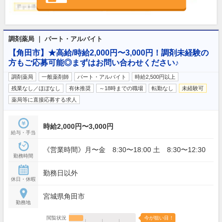
調剤薬局 ｜ パート・アルバイト
【角田市】★高給/時給2,000円〜3,000円！調剤未経験の
方もご応募可能◎まずはお問い合わせください♪
調剤薬局
一般薬剤師
パート・アルバイト
時給2,500円以上
残業なし／ほぼなし
有休推奨
～18時までの職場
転勤なし
未経験可
薬局等に直接応募する求人
時給2,000円〜3,000円
給与・手当
《営業時間》月〜金 8:30〜18:00 土 8:30〜12:30
勤務時間
勤務日以外
休日・休暇
宮城県角田市
勤務地
閲覧状況
今が狙い目！