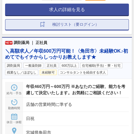
求人の詳細を見る
検討リスト（要ログイン）
調剤薬局 ｜ 正社員
NEW
＼高額求人／年収600万円可能！〈角田市〉未経験OK♪初
めてでもイチからしっかりお教えします★
調剤薬局
一般薬剤師
正社員
600万以上
住宅補助(手当)・寮・社宅
残業なし／ほぼなし
未経験可
コンサルタントを経由する求人
年収460万円～600万円 ※あなたのご経験、能力を考
慮して決定いたします。お気軽にご相談ください！
給与・手当
店舗の営業時間に準ずる
勤務時間
日祝
休日・休暇
宮城県角田市