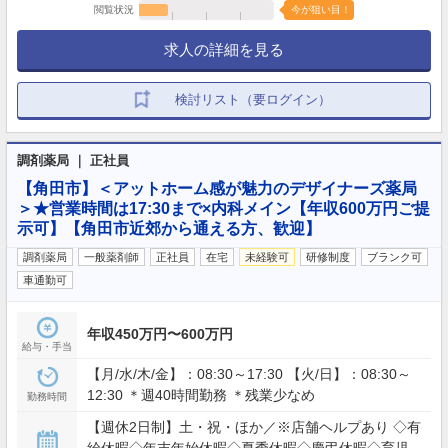
閲覧状況
今が狙い目！
求人の詳細を見る
検討リスト（要ログイン）
調剤薬局 ｜ 正社員
【角田市】＜アットホーム感が魅力のデザイナーズ薬局
＞★営業時間は17:30まで×内科メイン【年収600万円ご提
示可】【角田市近郊から通える方、歓迎】
調剤薬局
一般薬剤師
正社員
在宅
未経験可
研修制度
ブランク可
車通勤可
年収450万円〜600万円
給与・手当
【月/水/木/金】：08:30～17:30 【火/日】：08:30～
12:30 ＊週40時間勤務 ＊残業少なめ
勤務時間
【週休2日制】土・祝・ほか／※店舗ヘルプあり ◇有