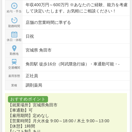
年収400万円～600万円 ※あなたのご経験、能力を考慮
して決定いたします。お気軽にご相談ください！
給与・手当
店舗の営業時間に準ずる
勤務時間
日祝
休日・休暇
宮城県 角田市
勤務地
角田駅 徒歩16分（阿武隈急行線）・車通勤可能・-
交通機関
正社員
雇用形態
調剤薬局
業種
おすすめポイント
【就業場所】宮城県角田市
【車通勤】可
【雇用期間】定めなし
【営業時間】月火水金 9:00～18:00 / 木土 9:00～13:00
【休憩】1時間
【シフト制】あり