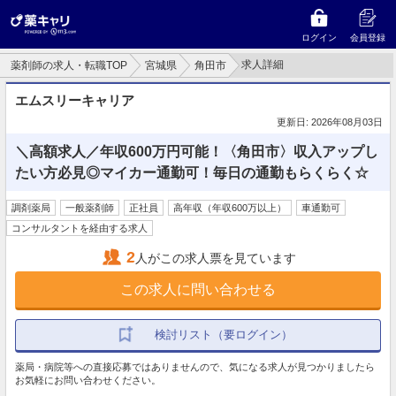
ログイン
会員登録
求人詳細
薬剤師の求人・転職TOP
宮城県
角田市
エムスリーキャリア
更新日: 2026年08月03日
＼高額求人／年収600万円可能！〈角田市〉収入アップし
たい方必見◎マイカー通勤可！毎日の通勤もらくらく☆
調剤薬局
一般薬剤師
正社員
高年収（年収600万以上）
車通勤可
コンサルタントを経由する求人
2
人がこの求人票を見ています
この求人に問い合わせる
検討リスト（要ログイン）
薬局・病院等への直接応募ではありませんので、気になる求人が見つかりましたら
お気軽にお問い合わせください。