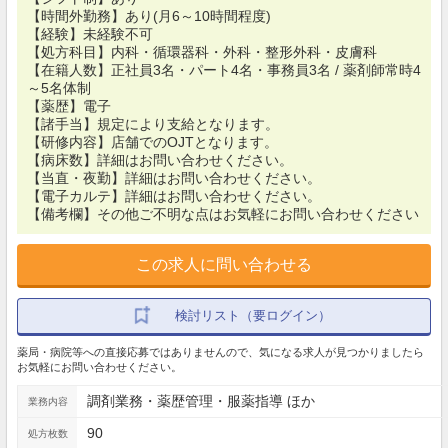
【時間外勤務】あり(月6～10時間程度)
【経験】未経験不可
【処方科目】内科・循環器科・外科・整形外科・皮膚科
【在籍人数】正社員3名・パート4名・事務員3名 / 薬剤師常時4
～5名体制
【薬歴】電子
【諸手当】規定により支給となります。
【研修内容】店舗でのOJTとなります。
【病床数】詳細はお問い合わせください。
【当直・夜勤】詳細はお問い合わせください。
【電子カルテ】詳細はお問い合わせください。
【備考欄】その他ご不明な点はお気軽にお問い合わせください
この求人に問い合わせる
検討リスト（要ログイン）
薬局・病院等への直接応募ではありませんので、気になる求人が見つかりましたら
お気軽にお問い合わせください。
調剤業務・薬歴管理・服薬指導 ほか
業務内容
90
処方枚数