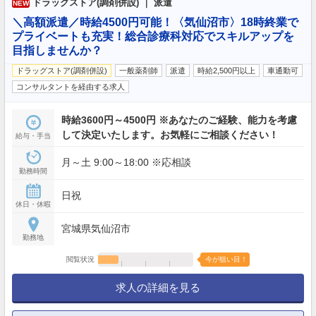
ドラッグストア(調剤併設) ｜ 派遣
NEW
＼高額派遣／時給4500円可能！〈気仙沼市〉18時終業で
プライベートも充実！総合診療科対応でスキルアップを
目指しませんか？
ドラッグストア(調剤併設)
一般薬剤師
派遣
時給2,500円以上
車通勤可
コンサルタントを経由する求人
時給3600円～4500円 ※あなたのご経験、能力を考慮
して決定いたします。お気軽にご相談ください！
給与・手当
月～土 9:00～18:00 ※応相談
勤務時間
日祝
休日・休暇
宮城県気仙沼市
勤務地
閲覧状況
今が狙い目！
求人の詳細を見る