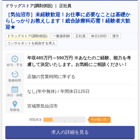
ドラッグストア(調剤併設) ｜ 正社員
［気仙沼市］未経験歓迎！お仕事に必要なことは基礎か
らしっかりお教えします！総合診療科応需！経験者大歓
迎★
ドラッグストア(調剤併設)
一般薬剤師
正社員
休日120日
漢方
コンサルタントを経由する求人
年収485万円～590万円 ※あなたのご経験、能力を考
慮して決定いたします。お気軽にご相談ください！
給与・手当
店舗の営業時間に準ずる
勤務時間
なし(年中無休) / 年間休日125日
休日・休暇
宮城県気仙沼市
勤務地
閲覧状況
今が狙い目！
求人の詳細を見る