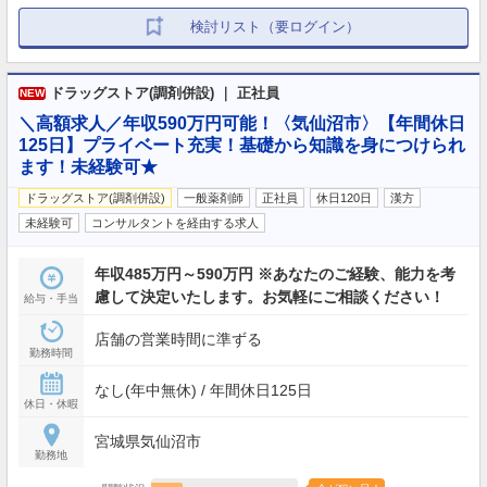
検討リスト（要ログイン）
ドラッグストア(調剤併設) ｜ 正社員
NEW
＼高額求人／年収590万円可能！〈気仙沼市〉【年間休日
125日】プライベート充実！基礎から知識を身につけられ
ます！未経験可★
ドラッグストア(調剤併設)
一般薬剤師
正社員
休日120日
漢方
未経験可
コンサルタントを経由する求人
年収485万円～590万円 ※あなたのご経験、能力を考
慮して決定いたします。お気軽にご相談ください！
給与・手当
店舗の営業時間に準ずる
勤務時間
なし(年中無休) / 年間休日125日
休日・休暇
宮城県気仙沼市
勤務地