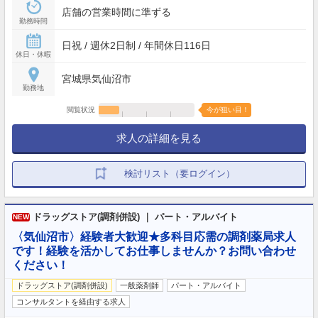
店舗の営業時間に準ずる
勤務時間
日祝 / 週休2日制 / 年間休日116日
休日・休暇
宮城県気仙沼市
勤務地
閲覧状況
今が狙い目！
求人の詳細を見る
検討リスト（要ログイン）
ドラッグストア(調剤併設) ｜ パート・アルバイト
NEW
〈気仙沼市〉経験者大歓迎★多科目応需の調剤薬局求人
です！経験を活かしてお仕事しませんか？お問い合わせ
ください！
ドラッグストア(調剤併設)
一般薬剤師
パート・アルバイト
コンサルタントを経由する求人