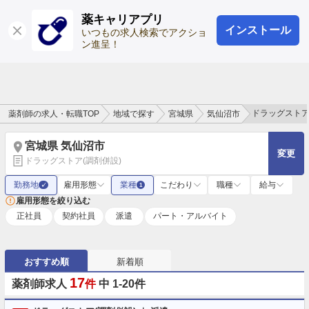
薬キャリアプリ
インストール
ログイン
会員登録
いつもの求人検索でアクショ
ン進呈！
ドラッグストア
薬剤師の求人・転職TOP
地域で探す
宮城県
気仙沼市
宮城県 気仙沼市
変更
ドラッグストア(調剤併設)
勤務地
雇用形態
業種
こだわり
職種
給与
✓
1
雇用形態を絞り込む
正社員
契約社員
派遣
パート・アルバイト
おすすめ順
新着順
17
薬剤師求人
件
中 1-20件