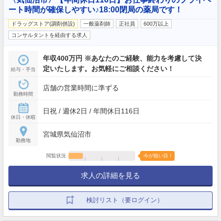
ート時間が確保しやすい♪18:00閉局の薬局です！
ドラッグストア(調剤併設)
一般薬剤師
正社員
600万以上
コンサルタントを経由する求人
年収400万円 ※あなたのご経験、能力を考慮して決
定いたします。お気軽にご相談ください！
給与・手当
店舗の営業時間に準ずる
勤務時間
日祝 / 週休2日 / 年間休日116日
休日・休暇
宮城県気仙沼市
勤務地
閲覧状況
今が狙い目！
求人の詳細を見る
検討リスト（要ログイン）