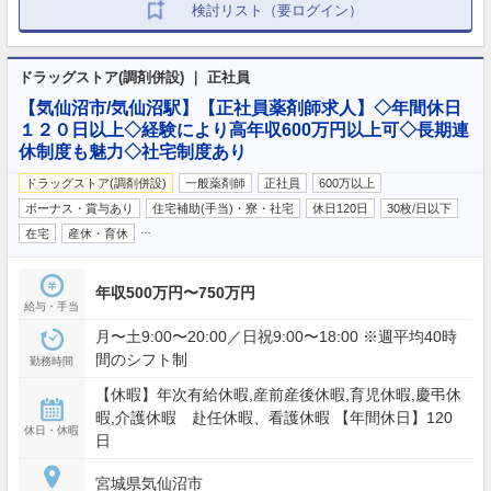
検討リスト（要ログイン）
ドラッグストア(調剤併設) ｜ 正社員
【気仙沼市/気仙沼駅】【正社員薬剤師求人】◇年間休日
１２０日以上◇経験により高年収600万円以上可◇長期連
休制度も魅力◇社宅制度あり
ドラッグストア(調剤併設)
一般薬剤師
正社員
600万以上
ボーナス・賞与あり
住宅補助(手当)・寮・社宅
休日120日
30枚/日以下
…
在宅
産休・育休
年収500万円〜750万円
給与・手当
月〜土9:00〜20:00／日祝9:00〜18:00 ※週平均40時
間のシフト制
勤務時間
【休暇】年次有給休暇,産前産後休暇,育児休暇,慶弔休
暇,介護休暇 赴任休暇、看護休暇 【年間休日】120
休日・休暇
日
宮城県気仙沼市