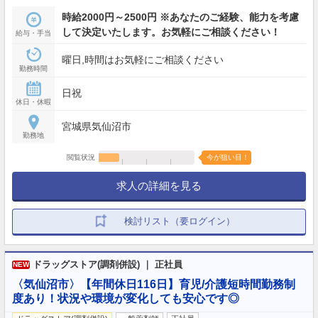
時給2000円～2500円 ※あなたのご経験、能力を考慮
して決定いたします。お気軽にご相談ください！
給与・手当
曜日,時間はお気軽にご相談ください
勤務時間
日祝
休日・休暇
宮城県気仙沼市
勤務地
閲覧状況
今が狙い目！
求人の詳細を見る
検討リスト（要ログイン）
ドラッグストア(調剤併設) ｜ 正社員
NEW
〈気仙沼市〉【年間休日116日】育児/介護短時間勤務制
度あり！状況や環境が変化しても安心です◎