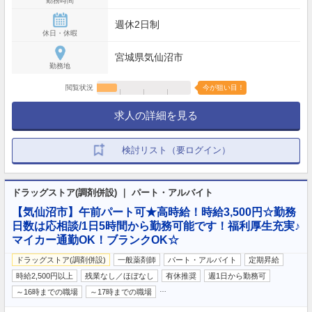
勤務時間
週休2日制
休日・休暇
宮城県気仙沼市
勤務地
閲覧状況
今が狙い目！
求人の詳細を見る
検討リスト（要ログイン）
ドラッグストア(調剤併設) ｜ パート・アルバイト
【気仙沼市】午前パート可★高時給！時給3,500円☆勤務
日数は応相談/1日5時間から勤務可能です！福利厚生充実♪
マイカー通勤OK！ブランクOK☆
ドラッグストア(調剤併設)
一般薬剤師
パート・アルバイト
定期昇給
時給2,500円以上
残業なし／ほぼなし
有休推奨
週1日から勤務可
…
～16時までの職場
～17時までの職場