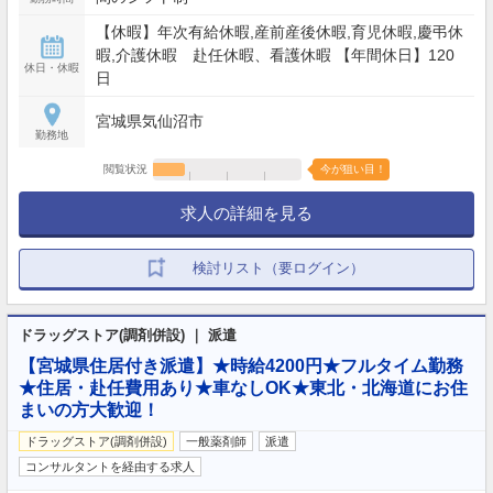
【休暇】年次有給休暇,産前産後休暇,育児休暇,慶弔休
暇,介護休暇 赴任休暇、看護休暇 【年間休日】120
休日・休暇
日
宮城県気仙沼市
勤務地
閲覧状況
今が狙い目！
求人の詳細を見る
検討リスト（要ログイン）
ドラッグストア(調剤併設) ｜ 派遣
【宮城県住居付き派遣】★時給4200円★フルタイム勤務
★住居・赴任費用あり★車なしOK★東北・北海道にお住
まいの方大歓迎！
ドラッグストア(調剤併設)
一般薬剤師
派遣
コンサルタントを経由する求人