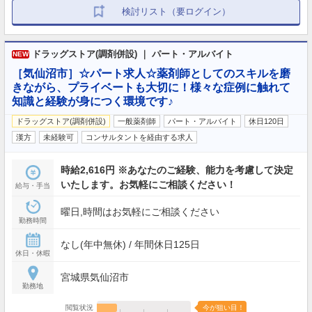
検討リスト（要ログイン）
ドラッグストア(調剤併設) ｜ パート・アルバイト
NEW
［気仙沼市］☆パート求人☆薬剤師としてのスキルを磨
きながら、プライベートも大切に！様々な症例に触れて
知識と経験が身につく環境です♪
ドラッグストア(調剤併設)
一般薬剤師
パート・アルバイト
休日120日
漢方
未経験可
コンサルタントを経由する求人
時給2,616円 ※あなたのご経験、能力を考慮して決定
いたします。お気軽にご相談ください！
給与・手当
曜日,時間はお気軽にご相談ください
勤務時間
なし(年中無休) / 年間休日125日
休日・休暇
宮城県気仙沼市
勤務地
閲覧状況
今が狙い目！