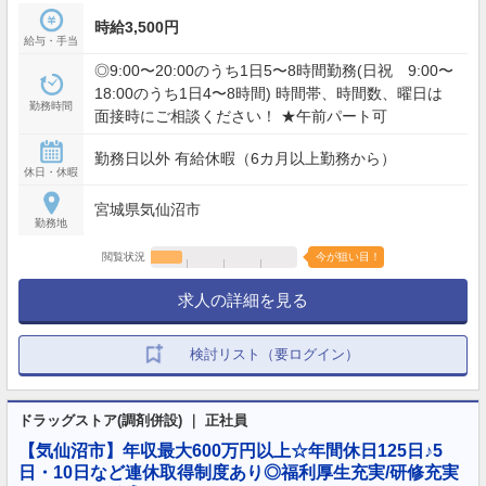
時給3,500円
給与・手当
◎9:00〜20:00のうち1日5〜8時間勤務(日祝 9:00〜
18:00のうち1日4〜8時間) 時間帯、時間数、曜日は
勤務時間
面接時にご相談ください！ ★午前パート可
勤務日以外 有給休暇（6カ月以上勤務から）
休日・休暇
宮城県気仙沼市
勤務地
閲覧状況
今が狙い目！
求人の詳細を見る
検討リスト（要ログイン）
ドラッグストア(調剤併設) ｜ 正社員
【気仙沼市】年収最大600万円以上☆年間休日125日♪5
日・10日など連休取得制度あり◎福利厚生充実/研修充実