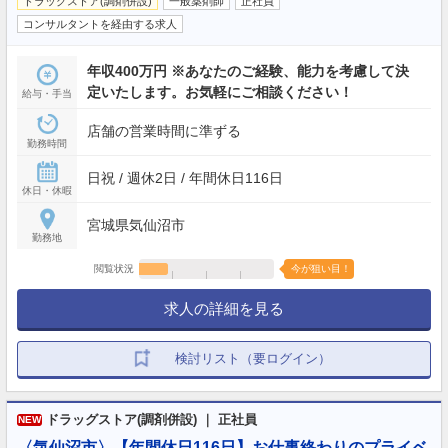
ドラッグストア(調剤併設)
一般薬剤師
正社員
コンサルタントを経由する求人
年収400万円 ※あなたのご経験、能力を考慮して決
定いたします。お気軽にご相談ください！
給与・手当
店舗の営業時間に準ずる
勤務時間
日祝 / 週休2日 / 年間休日116日
休日・休暇
宮城県気仙沼市
勤務地
閲覧状況
今が狙い目！
求人の詳細を見る
検討リスト（要ログイン）
ドラッグストア(調剤併設) ｜ 正社員
NEW
〈気仙沼市〉【年間休日116日】お仕事終わりのプライベ