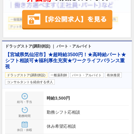
ドラッグストア(調剤併設) ｜ パート・アルバイト
【宮城県気仙沼市】★超時給3500円！★高時給パート★
シフト相談可★福利厚生充実★ワークライフバランス重
視
ドラッグストア(調剤併設)
一般薬剤師
パート・アルバイト
有休推奨
コンサルタントを経由する求人
時給3,500円
給与・手当
勤務シフト応相談
勤務時間
休み希望応相談
休日・休暇