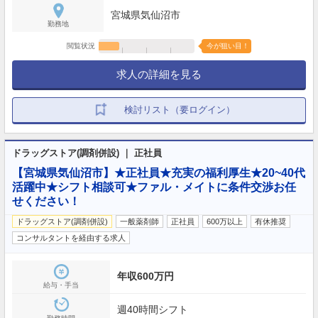
宮城県気仙沼市
勤務地
閲覧状況
今が狙い目！
求人の詳細を見る
検討リスト（要ログイン）
ドラッグストア(調剤併設) ｜ 正社員
【宮城県気仙沼市】★正社員★充実の福利厚生★20~40代
活躍中★シフト相談可★ファル・メイトに条件交渉お任
せください！
ドラッグストア(調剤併設)
一般薬剤師
正社員
600万以上
有休推奨
コンサルタントを経由する求人
年収600万円
給与・手当
週40時間シフト