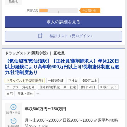
勤務地
閲覧状況
今が狙い目！
求人の詳細を見る
検討リスト（要ログイン）
ドラッグストア(調剤併設) ｜ 正社員
【気仙沼市/気仙沼駅】【正社員/薬剤師求人】年休120日
以上/経験により高年収600万円以上可/長期連休制度も魅
力/社宅制度あり
ドラッグストア(調剤併設)
一般薬剤師
正社員
600万以上
ボーナス・賞与あり
住宅補助(手当)・寮・社宅
休日120日
30枚/日以下
…
在宅
産休・育休
年収500万円〜750万円
給与・手当
月〜土9:00〜20:00／日祝9:00〜18:00 ※週平均40時
間のシフト制
勤務時間