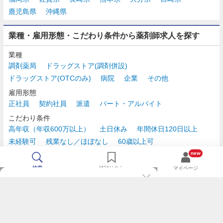
鹿児島県
沖縄県
業種・雇用形態・こだわり条件から薬剤師求人を探す
業種
調剤薬局
ドラッグストア(調剤併設)
ドラッグストア(OTCのみ)
病院
企業
その他
雇用形態
正社員
契約社員
派遣
パート・アルバイト
こだわり条件
高年収（年収600万以上）
土日休み
年間休日120日以上
未経験可
残業なし／ほぼなし
60歳以上可
時給2,500円以上
new
検索
検討リスト
マイページ
TOP
m3.comログインで
求人探しがもっと便利に
最近チェックした求人一覧
薬剤師の転職成功ガイド
希望に合う新着求人を通知