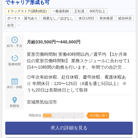
でキャリア形成も可
ドラッグストア(調剤併設)
一般薬剤師
正社員
600万以上
ボーナス・賞与あり
残業なし／ほぼなし
休日120日
有休推奨
総合科目
…
在宅
月給330,500円〜440,000円
給与・手当
変形労働時間制 実働40時間以内／週平均 【1か月単
位の変形労働時間制】 業務スケジュールに合わせて1
勤務時間
日4〜10時間の勤務を行います。 年間での合計労働
時間（所定労働時間）は1,920時間です。
◎年次有給休暇、赴任休暇、慶弔休暇、看護休暇あ
り 年間休日：120〜125日（4週を通じ5日以上） ※
休日・休暇
うち20日は長期休日として取得
宮城県気仙沼市
勤務地
閲覧状況
今が狙い目！
求人の詳細を見る