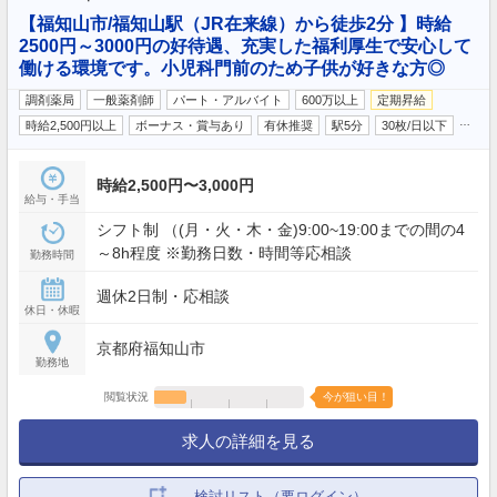
【福知山市/福知山駅（JR在来線）から徒歩2分 】時給
2500円～3000円の好待遇、充実した福利厚生で安心して
働ける環境です。小児科門前のため子供が好きな方◎
調剤薬局
一般薬剤師
パート・アルバイト
600万以上
定期昇給
…
時給2,500円以上
ボーナス・賞与あり
有休推奨
駅5分
30枚/日以下
時給2,500円〜3,000円
給与・手当
シフト制 （(月・火・木・金)9:00~19:00までの間の4
～8h程度 ※勤務日数・時間等応相談
勤務時間
週休2日制・応相談
休日・休暇
京都府福知山市
勤務地
閲覧状況
今が狙い目！
求人の詳細を見る
検討リスト（要ログイン）