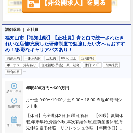
調剤薬局 ｜ 正社員
福知山市【福知山駅】【正社員】青と白で統一されたき
れいな店舗/充実した研修制度で勉強したい方へもおすす
め！/多彩なキャリアパスあり！
調剤薬局
一般薬剤師
正社員
600万以上
定期昇給
ボーナス・賞与あり
住宅補助(手当)・寮・社宅
休日120日
有休推奨
…
総合科目
年収400万円〜600万円
給与・手当
月〜金 9:00〜19:00／土 9:00〜18:00 ※週40時間シ
フト制
勤務時間
【休日】完全週休2日,日曜日,祝日 【休暇】夏期休
暇,年末年始,介護休暇,年次有給休暇,産前産後休暇,育
休日・休暇
児休暇,慶弔休暇 リフレッシュ休暇 【年間休日】