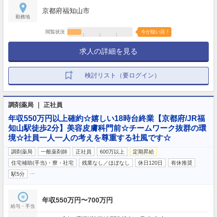
120日
京都府福知山市
勤務地
閲覧状況
今が狙い目！
求人の詳細を見る
検討リスト（要ログイン）
調剤薬局 ｜ 正社員
年収550万円以上確約☆嬉しい18時台終業【京都府/JR福
知山駅徒歩2分】美容皮膚科門前☆チームワーク抜群の環
境☆社員一人一人の考えを尊重する社風です☆
調剤薬局
一般薬剤師
正社員
600万以上
定期昇給
住宅補助(手当)・寮・社宅
残業なし／ほぼなし
休日120日
有休推奨
…
駅5分
年収550万円〜700万円
給与・手当