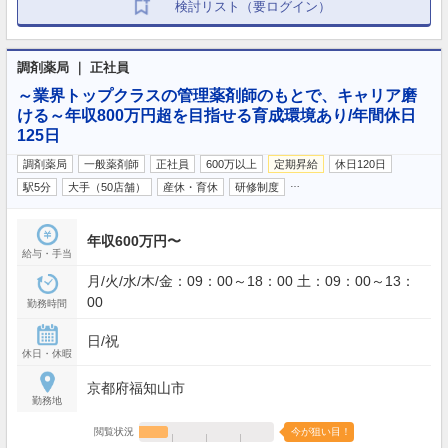
検討リスト（要ログイン）
調剤薬局 ｜ 正社員
～業界トップクラスの管理薬剤師のもとで、キャリア磨
ける～年収800万円超を目指せる育成環境あり/年間休日
125日
調剤薬局
一般薬剤師
正社員
600万以上
定期昇給
休日120日
…
駅5分
大手（50店舗）
産休・育休
研修制度
年収600万円〜
給与・手当
月/火/水/木/金：09：00～18：00 土：09：00～13：
00
勤務時間
日/祝
休日・休暇
京都府福知山市
勤務地
閲覧状況
今が狙い目！