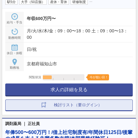
…
駅5分
大手（50店舗）
産休・育休
研修制度
年収600万円〜
給与・手当
月/火/水/木/金：09：00〜18：00 土：09：00〜13：
00
勤務時間
日/祝
休日・休暇
京都府福知山市
勤務地
閲覧状況
今が狙い目！
求人の詳細を見る
検討リスト（要ログイン）
調剤薬局 ｜ 正社員
年俸500〜600万円！/借上社宅制度有/年間休日125日/後輩