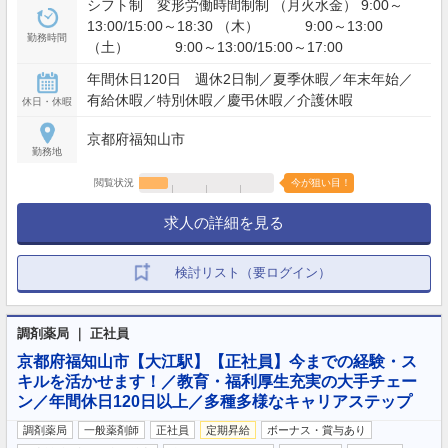
シフト制 変形労働時間制制 （月火水金） 9:00～
13:00/15:00～18:30 （木） 9:00～13:00
勤務時間
（土） 9:00～13:00/15:00～17:00
年間休日120日 週休2日制／夏季休暇／年末年始／
有給休暇／特別休暇／慶弔休暇／介護休暇
休日・休暇
京都府福知山市
勤務地
閲覧状況
今が狙い目！
求人の詳細を見る
検討リスト（要ログイン）
調剤薬局 ｜ 正社員
京都府福知山市【大江駅】【正社員】今までの経験・ス
キルを活かせます！／教育・福利厚生充実の大手チェー
ン／年間休日120日以上／多種多様なキャリアステップ
調剤薬局
一般薬剤師
正社員
定期昇給
ボーナス・賞与あり