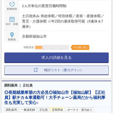
1ヵ月単位の変形労働時間制
勤務時間
土日祝休み 有給休暇／特別休暇／産前・産後休暇／
育児・介護休暇 ☆年2回の連休取得可能（6連休＆7
休日・休暇
連休）
京都府福知山市
勤務地
閲覧状況
今が狙い目！
求人の詳細を見る
検討リスト（要ログイン）
調剤薬局 ｜ 正社員
◎長期就業希望の方必見◎福知山市【福知山駅】【正社
員】駅チカ＆車通勤可！大手チェーン薬局だから福利厚
生も充実して安心♪
調剤薬局
一般薬剤師
正社員
定期昇給
ボーナス・賞与あり