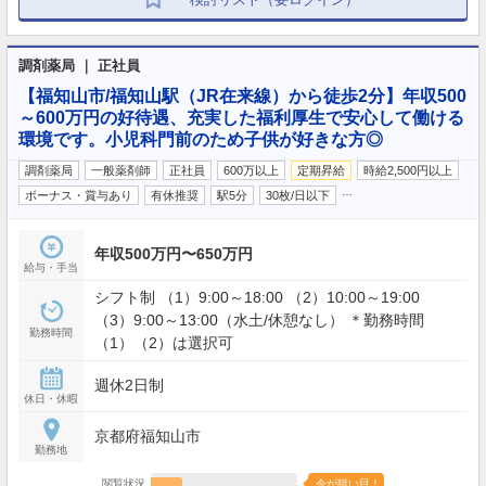
調剤薬局 ｜ 正社員
【福知山市/福知山駅（JR在来線）から徒歩2分】年収500
～600万円の好待遇、充実した福利厚生で安心して働ける
環境です。小児科門前のため子供が好きな方◎
調剤薬局
一般薬剤師
正社員
600万以上
定期昇給
時給2,500円以上
…
ボーナス・賞与あり
有休推奨
駅5分
30枚/日以下
年収500万円〜650万円
給与・手当
シフト制 （1）9:00～18:00 （2）10:00～19:00
（3）9:00～13:00（水土/休憩なし） ＊勤務時間
勤務時間
（1）（2）は選択可
週休2日制
休日・休暇
京都府福知山市
勤務地
閲覧状況
今が狙い目！