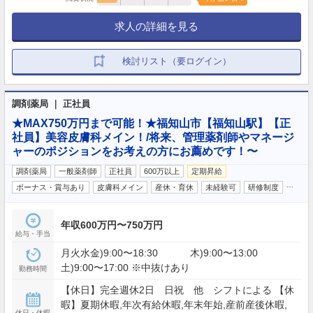
求人の詳細を見る
検討リスト（要ログイン）
調剤薬局 ｜ 正社員
★MAX750万円まで可能！★福知山市【福知山駅】【正
社員】美容皮膚科メイン！/将来、管理薬剤師やマネージ
ャーのポジションをお考えの方にお薦めです！〜
調剤薬局
一般薬剤師
正社員
600万以上
定期昇給
…
ボーナス・賞与あり
皮膚科メイン
産休・育休
未経験可
研修制度
年収600万円〜750万円
給与・手当
月火水金)9:00〜18:30 木)9:00〜13:00
土)9:00〜17:00 ※中抜けあり
勤務時間
【休日】完全週休2日 日祝 他 シフトによる 【休
暇】夏期休暇,年次有給休暇,年末年始,産前産後休暇,
休日・休暇