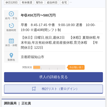
…
休日120日
有休推奨
駅5分
総合科目
在宅
年収450万円〜580万円
給与・手当
早番 8:45-17:45 中番 9:00-18:00 遅番 10:00-
19:00 ※週40時間シフト制
勤務時間
【休日】日曜日,祝日,週休2日 【休暇】夏期休暇,年
末年始,年次有給休暇,産前産後休暇,育児休暇 【年
休日・休暇
間休日】122日
京都府福知山市
勤務地
閲覧状況
今が狙い目！
求人の詳細を見る
検討リスト（要ログイン）
調剤薬局 ｜ 正社員