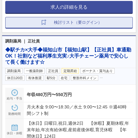
求人の詳細を見る
検討リスト（要ログイン）
調剤薬局 ｜ 正社員
◆駅チカ×大手◆福知山市【福知山駅】【正社員】車通勤
OK！社割など福利厚生充実♪大手チェーン薬局で安心し
て長く働けます☆
調剤薬局
一般薬剤師
正社員
定期昇給
ボーナス・賞与あり
…
休日120日
有休推奨
駅5分
在宅
整形外科メイン
年収480万円〜550万円
給与・手当
月火木金 9:00〜18:30／水土 9:00〜12:45 ※週40時
間シフト制
勤務時間
【休日】日曜日,祝日,週休2日 【休暇】夏期休暇,年
末年始,年次有給休暇,産前産後休暇,育児休暇 【年
休日・休暇
間休日】124日