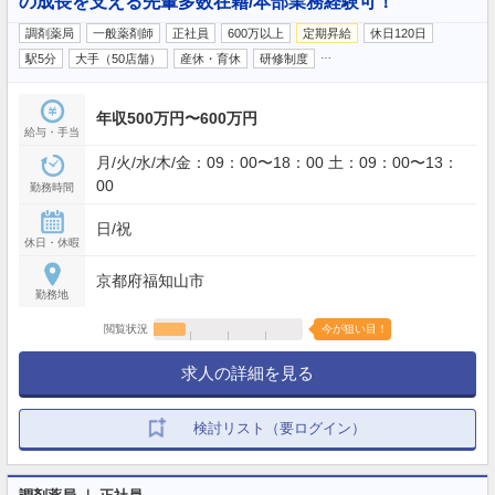
の成長を支える先輩多数在籍/本部業務経験可！
調剤薬局
一般薬剤師
正社員
600万以上
定期昇給
休日120日
…
駅5分
大手（50店舗）
産休・育休
研修制度
年収500万円〜600万円
給与・手当
月/火/水/木/金：09：00〜18：00 土：09：00〜13：
00
勤務時間
日/祝
休日・休暇
京都府福知山市
勤務地
閲覧状況
今が狙い目！
求人の詳細を見る
検討リスト（要ログイン）