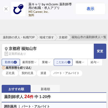
薬キャリ by m3.com: 薬剤師専
表示
用の転職・求人アプリ
ログイン
会員登録
M3 Career, Inc.

無料
福知山市の薬剤師求人一覧
薬剤師の求人・転職TOP
地域で探す
京都府
京都府 福知山市
変更
定期昇給あり
勤務地
雇用形態
業種
こだわり
職種
給与
✓
1
雇用形態を絞り込む
正社員
契約社員
派遣
パート・アルバイト
おすすめ順
新着順
24
薬剤師求人
件
中 1-20件
調剤薬局 ｜ パート・アルバイト