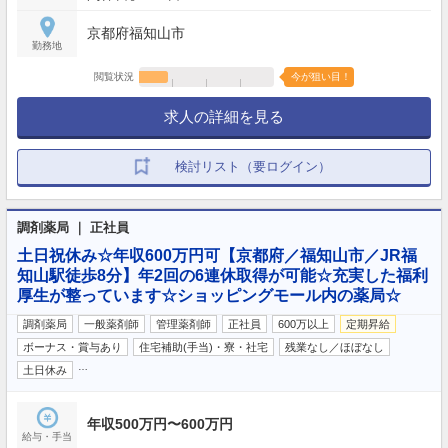
京都府福知山市
勤務地
閲覧状況
今が狙い目！
求人の詳細を見る
検討リスト（要ログイン）
調剤薬局 ｜ 正社員
土日祝休み☆年収600万円可【京都府／福知山市／JR福
知山駅徒歩8分】年2回の6連休取得が可能☆充実した福利
厚生が整っています☆ショッピングモール内の薬局☆
調剤薬局
一般薬剤師
管理薬剤師
正社員
600万以上
定期昇給
ボーナス・賞与あり
住宅補助(手当)・寮・社宅
残業なし／ほぼなし
…
土日休み
年収500万円〜600万円
給与・手当