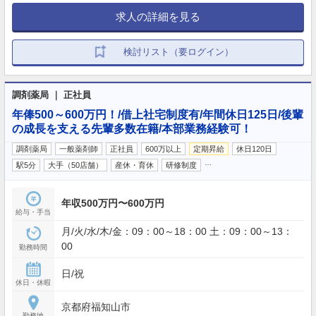
求人の詳細を見る
検討リスト（要ログイン）
調剤薬局 ｜ 正社員
年俸500～600万円！/借上社宅制度有/年間休日125日/後輩
の成長を支える先輩多数在籍/本部業務経験可！
調剤薬局
一般薬剤師
正社員
600万以上
定期昇給
休日120日
…
駅5分
大手（50店舗）
産休・育休
研修制度
年収500万円〜600万円
給与・手当
月/火/水/木/金：09：00～18：00 土：09：00～13：
00
勤務時間
日/祝
休日・休暇
京都府福知山市
勤務地