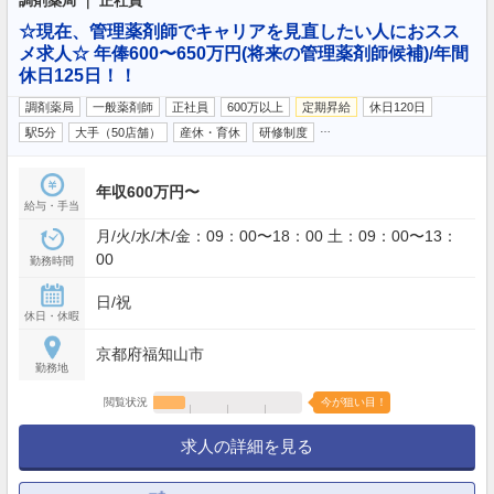
調剤薬局 ｜ 正社員
☆現在、管理薬剤師でキャリアを見直したい人におスス
メ求人☆ 年俸600〜650万円(将来の管理薬剤師候補)/年間
休日125日！！
調剤薬局
一般薬剤師
正社員
600万以上
定期昇給
休日120日
…
駅5分
大手（50店舗）
産休・育休
研修制度
年収600万円〜
給与・手当
月/火/水/木/金：09：00〜18：00 土：09：00〜13：
00
勤務時間
日/祝
休日・休暇
京都府福知山市
勤務地
閲覧状況
今が狙い目！
求人の詳細を見る