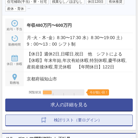
住宅補助(手当)・寮・社宅
残業なし／ほぼなし
休日120日
有休推奨
…
産休・育休
年収480万円〜600万円
給与・手当
月･火・木･金）8:30〜17:30 水）8:30〜19:00 土）
9：00〜13：00 シフト制
勤務時間
【休日】週休2日,日曜日,祝日 他 シフトによる
【休暇】年末年始,年次有給休暇,特別休暇,慶弔休暇,
休日・休暇
産前産後休暇,育児休暇 【年間休日】122日
京都府福知山市
勤務地
閲覧状況
今が狙い目！
求人の詳細を見る
検討リスト（要ログイン）