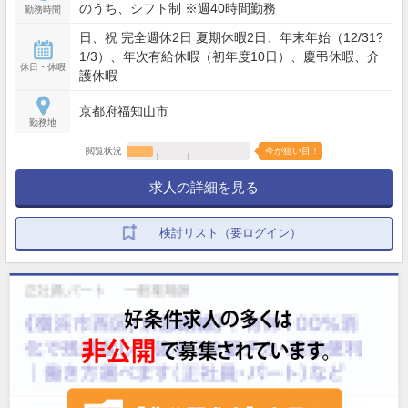
のうち、シフト制 ※週40時間勤務
勤務時間
日、祝 完全週休2日 夏期休暇2日、年末年始（12/31?
1/3）、年次有給休暇（初年度10日）、慶弔休暇、介
休日・休暇
護休暇
京都府福知山市
勤務地
閲覧状況
今が狙い目！
求人の詳細を見る
検討リスト（要ログイン）