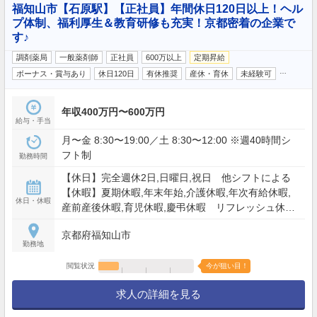
福知山市【石原駅】【正社員】年間休日120日以上！ヘル
プ体制、福利厚生＆教育研修も充実！京都密着の企業で
す♪
調剤薬局
一般薬剤師
正社員
600万以上
定期昇給
…
ボーナス・賞与あり
休日120日
有休推奨
産休・育休
未経験可
年収400万円〜600万円
給与・手当
月〜金 8:30〜19:00／土 8:30〜12:00 ※週40時間シ
フト制
勤務時間
【休日】完全週休2日,日曜日,祝日 他シフトによる
【休暇】夏期休暇,年末年始,介護休暇,年次有給休暇,
休日・休暇
産前産後休暇,育児休暇,慶弔休暇 リフレッシュ休暇
【年間休日】120日
京都府福知山市
勤務地
閲覧状況
今が狙い目！
求人の詳細を見る