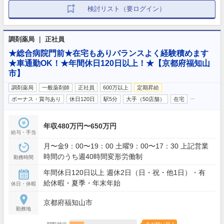
検討リスト（要ログイン）
調剤薬局 ｜ 正社員
★総合病院門前★在宅もありバランスよく経験積めます
★車通勤OK！★年間休日120日以上！★【京都府福知山
市】
調剤薬局
一般薬剤師
正社員
600万以上
定期昇給
…
ボーナス・賞与あり
休日120日
駅5分
大手（50店舗）
在宅
年収480万円〜650万円
給与・手当
月〜金9：00〜19：00 土曜9：00〜17：30 上記営業
時間のうち週40時間変形労働制
勤務時間
年間休日120日以上 週休2日（日・祝・他1日）・有
給休暇・夏季・年末年始
休日・休暇
京都府福知山市
勤務地