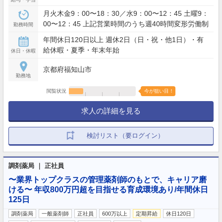
月火木金9：00〜18：30／水9：00〜12：45 土曜9：
00〜12：45 上記営業時間のうち週40時間変形労働制
勤務時間
年間休日120日以上 週休2日（日・祝・他1日）・有
給休暇・夏季・年末年始
休日・休暇
京都府福知山市
勤務地
閲覧状況
今が狙い目！
求人の詳細を見る
検討リスト（要ログイン）
調剤薬局 ｜ 正社員
〜業界トップクラスの管理薬剤師のもとで、キャリア磨
ける〜 年収800万円超を目指せる育成環境あり/年間休日
125日
調剤薬局
一般薬剤師
正社員
600万以上
定期昇給
休日120日