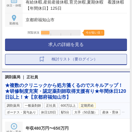
有給休暇,産前産後休暇,育児休暇,夏期休暇 看護休暇
休日・休暇
【年間休日】125日
京都府福知山市
勤務地
閲覧状況
今が狙い目！
求人の詳細を見る
検討リスト（要ログイン）
調剤薬局 ｜ 正社員
★複数のクリニックから処方箋くるのでスキルアップ！
★研修制度充実・認定薬剤師取得支援有り★年間休日120
日以上！★【京都府福知山市】
調剤薬局
一般薬剤師
正社員
600万以上
定期昇給
…
ボーナス・賞与あり
休日120日
駅5分
大手（50店舗）
産休・育休
年収480万円〜650万円
給与・手当