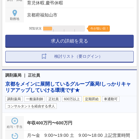
育児休暇,慶弔休暇
京都府福知山市
勤務地
閲覧状況
今が狙い目！
求人の詳細を見る
検討リスト（要ログイン）
調剤薬局 ｜ 正社員
京都をメインに展開しているグループ薬局!しっかりキャ
リアアップしていける環境です★
調剤薬局
一般薬剤師
正社員
600万以上
定期昇給
車通勤可
コンサルタントを経由する求人
年収400万円〜600万円
給与・手当
月〜金 9:00〜19:00 土 9:00〜18:00 上記営業時間