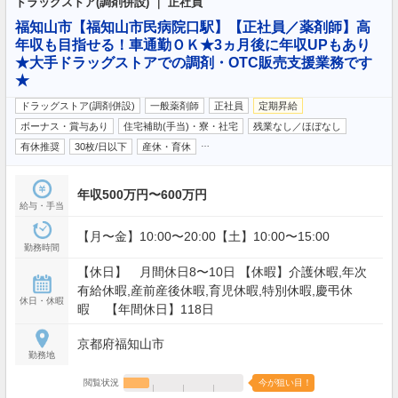
ドラッグストア(調剤併設) ｜ 正社員
福知山市【福知山市民病院口駅】【正社員／薬剤師】高
年収も目指せる！車通勤ＯＫ★3ヵ月後に年収UPもあり
★大手ドラッグストアでの調剤・OTC販売支援業務です
★
ドラッグストア(調剤併設)
一般薬剤師
正社員
定期昇給
ボーナス・賞与あり
住宅補助(手当)・寮・社宅
残業なし／ほぼなし
…
有休推奨
30枚/日以下
産休・育休
年収500万円〜600万円
給与・手当
【月〜金】10:00〜20:00【土】10:00〜15:00
勤務時間
【休日】 月間休日8〜10日 【休暇】介護休暇,年次
有給休暇,産前産後休暇,育児休暇,特別休暇,慶弔休
休日・休暇
暇 【年間休日】118日
京都府福知山市
勤務地
閲覧状況
今が狙い目！