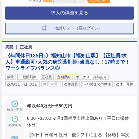
閲覧状況
今が狙い目！
求人の詳細を見る
検討リスト（要ログイン）
病院 ｜ 正社員
《年間休日125日♪》福知山市【福知山駅】【正社員/求
人】車通勤可♪人気の病院薬剤師♪当直なし！17時まで！
ワークライフバランス◎
病院
一般薬剤師
正社員
定期昇給
ボーナス・賞与あり
残業なし／ほぼなし
休日120日
有休推奨
～17時までの職場
産休・育休
…
年収440万円〜550万円
給与・手当
8:30〜17:00 ※月1回程度土曜出勤あり（平日に振替
休日）
勤務時間
【休日】日曜日,祝日 他シフトによる 【休暇】年次