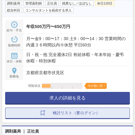
調剤薬局
管理薬剤師
正社員
残業なし／ほぼなし
休日120日
総合科目
コンサルタントを経由する求人
年収500万円〜650万円
給与・手当
月〜金9：00〜17：30 土9：00〜14：30 営業時間の
内週３６時間以内※休憩 平日60分
勤務時間
日・祝・他 完全週休2日 有給休暇・年末年始・慶弔
休暇・特別休暇
休日・休暇
京都府京都市伏見区
勤務地
閲覧状況
今が狙い目！
求人の詳細を見る
検討リスト（要ログイン）
調剤薬局 ｜ 正社員