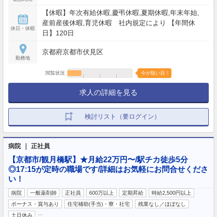
【休暇】年次有給休暇,慶弔休暇,夏期休暇,年末年始,
産前産後休暇,育児休暇 社内規定により 【年間休
休日・休暇
日】120日
京都府京都市伏見区
勤務地
閲覧状況
今が狙い目！
求人の詳細を見る
検討リスト（要ログイン）
病院 ｜ 正社員
【京都市/観月橋駅】★月給22万円〜/駅チカ徒歩5分
◎17:15が定時の職場です/詳細はお気軽にお問合せくださ
い！
病院
一般薬剤師
正社員
600万以上
定期昇給
時給2,500円以上
ボーナス・賞与あり
住宅補助(手当)・寮・社宅
残業なし／ほぼなし
…
土日休み