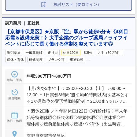
検討リスト（要ログイン）
調剤薬局 ｜ 正社員
【京都市伏見区】★京阪「淀」駅から徒歩5分★《4科目
応需＆設備充実！》大手企業のグループ薬局／ライフイ
ベントに応じて長く働ける体制を整えています◎
調剤薬局
一般薬剤師
正社員
休日120日
駅5分
大手（50店舗）
…
産休・育休
研修制度
ブランク可
車通勤可
年収390万円〜600万円
給与・手当
【月/火/水/木/金】：09:00〜20:30 【土】：09:00〜
13:00 ＊1日実働8時間(週平均40時間以内)を基本とす
勤務時間
る1か月単位の変形労働時間制 ＊21:00までのシフト
あり
＊週休2日制／＊年間休日122日 ◇有給休暇◇年末年
始等特別休暇◇服喪休暇◇結婚休暇◇介護休業◇生
休日・休暇
理休業◇産前産後休業◇産後パパ育休（出生時育児
休業）◇育児休業
京都府京都市伏見区