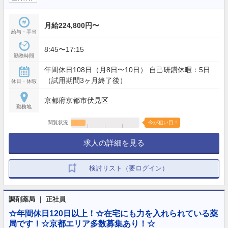
月給224,800円〜
給与・手当
8:45〜17:15
勤務時間
年間休日108日（月8日〜10日） 自己研鑽休暇：5日
（試用期間3ヶ月終了後）
休日・休暇
京都府京都市伏見区
勤務地
閲覧状況
今が狙い目！
求人の詳細を見る
検討リスト（要ログイン）
調剤薬局 ｜ 正社員
☆年間休日120日以上！☆在宅にも力を入れられている薬
局です！☆京都エリア多数募集あり！☆