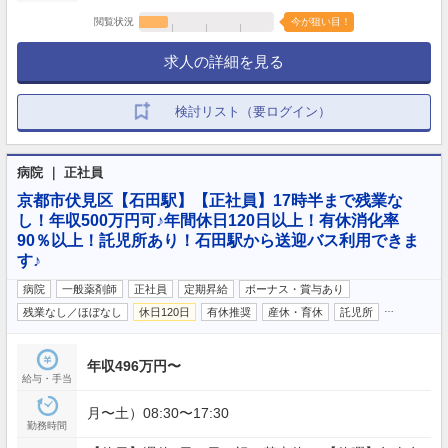
閲覧状況
今が狙い目！
求人の詳細を見る
検討リスト（要ログイン）
病院 ｜ 正社員
京都市伏見区【石田駅】【正社員】17時半まで残業な
し！年収500万円可♪年間休日120日以上！有休消化率
90％以上！託児所あり！石田駅から送迎バス利用できま
す♪
病院
一般薬剤師
正社員
定期昇給
ボーナス・賞与あり
…
残業なし／ほぼなし
休日120日
有休推奨
産休・育休
託児所
年収496万円〜
給与・手当
月〜土）08:30〜17:30
勤務時間