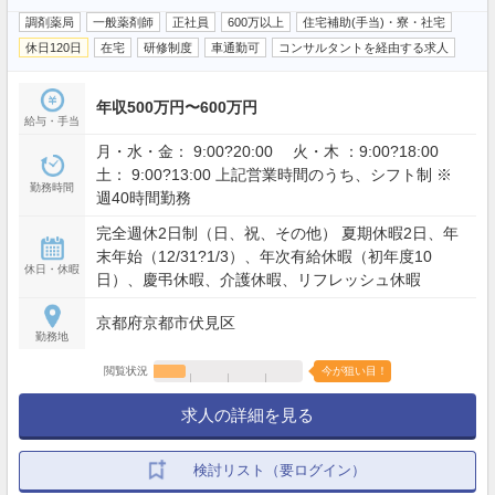
調剤薬局
一般薬剤師
正社員
600万以上
住宅補助(手当)・寮・社宅
休日120日
在宅
研修制度
車通勤可
コンサルタントを経由する求人
年収500万円〜600万円
給与・手当
月・水・金： 9:00?20:00 火・木 ：9:00?18:00
土： 9:00?13:00 上記営業時間のうち、シフト制 ※
勤務時間
週40時間勤務
完全週休2日制（日、祝、その他） 夏期休暇2日、年
末年始（12/31?1/3）、年次有給休暇（初年度10
休日・休暇
日）、慶弔休暇、介護休暇、リフレッシュ休暇
京都府京都市伏見区
勤務地
閲覧状況
今が狙い目！
求人の詳細を見る
検討リスト（要ログイン）