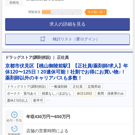
勤務地
閲覧状況
今が狙い目！
求人の詳細を見る
検討リスト（要ログイン）
ドラッグストア(調剤併設) ｜ 正社員
京都市伏見区【桃山御陵前駅】【正社員/薬剤師/求人】年
休120〜125日！20連休可能！社割でお得にお買い物♪！
薬剤師以外のキャリアパスも多数！
ドラッグストア(調剤併設)
一般薬剤師
正社員
定期昇給
ボーナス・賞与あり
残業なし／ほぼなし
休日120日
夜間・深夜帯のみ
…
週休2.5日以上
新卒可
年収430万円〜650万円
給与・手当
店舗の営業時間による
勤務時間