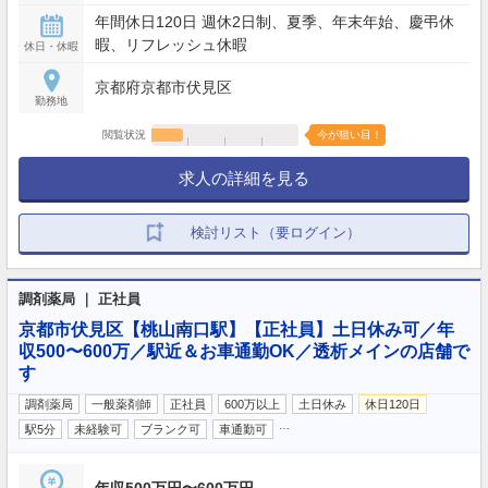
年間休日120日 週休2日制、夏季、年末年始、慶弔休
暇、リフレッシュ休暇
休日・休暇
京都府京都市伏見区
勤務地
閲覧状況
今が狙い目！
求人の詳細を見る
検討リスト（要ログイン）
調剤薬局 ｜ 正社員
京都市伏見区【桃山南口駅】【正社員】土日休み可／年
収500〜600万／駅近＆お車通勤OK／透析メインの店舗で
す
調剤薬局
一般薬剤師
正社員
600万以上
土日休み
休日120日
…
駅5分
未経験可
ブランク可
車通勤可
年収500万円〜600万円