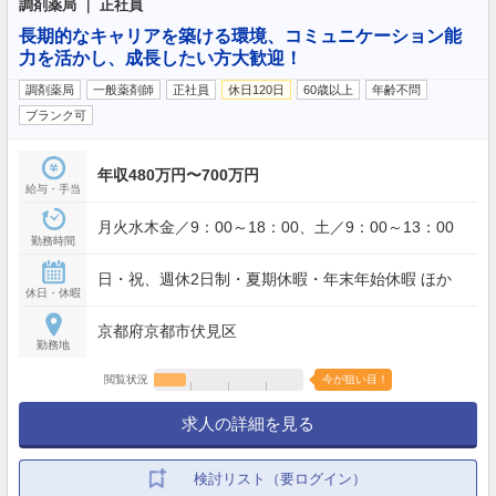
調剤薬局 ｜ 正社員
長期的なキャリアを築ける環境、コミュニケーション能
力を活かし、成長したい方大歓迎！
調剤薬局
一般薬剤師
正社員
休日120日
60歳以上
年齢不問
ブランク可
年収480万円〜700万円
給与・手当
月火水木金／9：00～18：00、土／9：00～13：00
勤務時間
日・祝、週休2日制・夏期休暇・年末年始休暇 ほか
休日・休暇
京都府京都市伏見区
勤務地
閲覧状況
今が狙い目！
求人の詳細を見る
検討リスト（要ログイン）