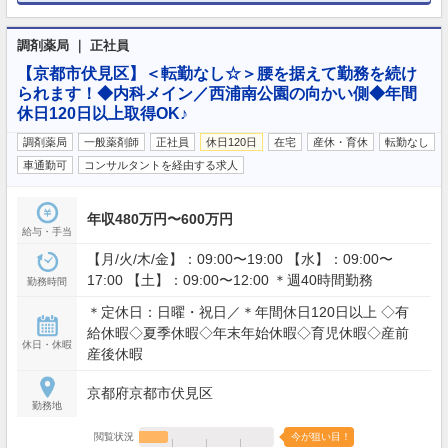
調剤薬局 ｜ 正社員
【京都市伏見区】＜転勤なし☆＞腰を据えて勤務を続け
られます！◆内科メイン／西浦南公園の向かい側◆年間
休日120日以上取得OK♪
調剤薬局
一般薬剤師
正社員
休日120日
在宅
産休・育休
転勤なし
車通勤可
コンサルタントを経由する求人
年収480万円〜600万円
給与・手当
【月/火/木/金】：09:00〜19:00 【水】：09:00〜
17:00 【土】：09:00〜12:00 ＊週40時間勤務
勤務時間
＊定休日：日曜・祝日／＊年間休日120日以上 ◇有
給休暇◇夏季休暇◇年末年始休暇◇育児休暇◇産前
休日・休暇
産後休暇
京都府京都市伏見区
勤務地
閲覧状況
今が狙い目！