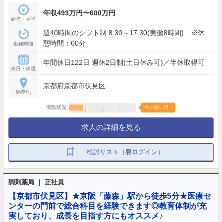
年収493万円〜600万円
給与・手当
週40時間のシフト制 8:30～17:30(実働8時間) ※休
憩時間：60分
勤務時間
年間休日122日 週休2日制(土日休み可)／半休取得可
休日・休暇
京都府京都市伏見区
勤務地
閲覧状況
今が狙い目！
求人の詳細を見る
検討リスト（要ログイン）
調剤薬局 ｜ 正社員
【京都市伏見区】★京阪「藤森」駅から徒歩5分★医療セ
ンターの門前で総合科目を経験できます◎教育体制が充
実しており、成長を目指す方にもオススメ♪