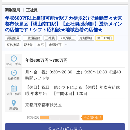
調剤薬局 ｜ 正社員
年収600万以上相談可能★駅チカ徒歩2分で通勤楽々★京
都市伏見区【桃山南口駅】【正社員/薬剤師】透析メイン
の店舗です！シフト応相談★地域密着の店舗★
調剤薬局
一般薬剤師
正社員
600万以上
定期昇給
休日120日
…
有休推奨
駅5分
在宅
未経験可
年収600万円〜700万円
給与・手当
月〜金・祝）9:30〜20:30 土）9:30〜16:30 ※週40
時間シフト制
勤務時間
【休日】祝日 他シフトによる 【休暇】年次有給休
暇,年末年始 【年間休日】120日
休日・休暇
京都府京都市伏見区
勤務地
閲覧状況
今が狙い目！
求人の詳細を見る