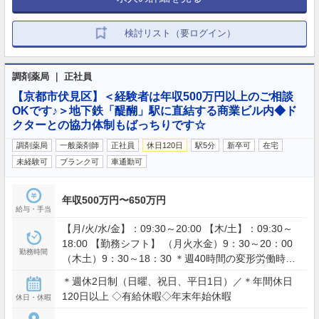
検討リスト（要ログイン）
調剤薬局 ｜ 正社員
【京都市伏見区】＜経験者は年収500万円以上のご相談
OKです♪＞地下鉄「醍醐」駅に直結する商業ビル内◆ド
クターとの協力体制もばっちりです☆
調剤薬局
一般薬剤師
正社員
休日120日
駅5分
新卒可
在宅
未経験可
ブランク可
車通勤可
年収500万円〜650万円
給与・手当
【月/火/水/金】：09:30～20:00 【木/土】：09:30～
18:00 【勤務シフト】 （月火水金）9：30～20：00
勤務時間
（木土）9：30～18：30 ＊週40時間の変形労働時間
制
＊週休2日制（日曜、祝日、平日1日）／＊年間休日
120日以上 ◇有給休暇◇年末年始休暇
休日・休暇