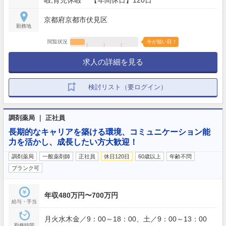
暇,育児休暇 【年間休日】120日
京都府京都市伏見区
勤務地
閲覧状況
今が狙い目！
求人の詳細を見る
検討リスト（要ログイン）
調剤薬局 ｜ 正社員
長期的なキャリアを築ける環境、コミュニケーション能
力を活かし、成長したい方大歓迎！
調剤薬局
一般薬剤師
正社員
休日120日
60歳以上
年齢不問
ブランク可
年収480万円〜700万円
給与・手当
月火水木金／9：00～18：00、土／9：00～13：00
勤務時間