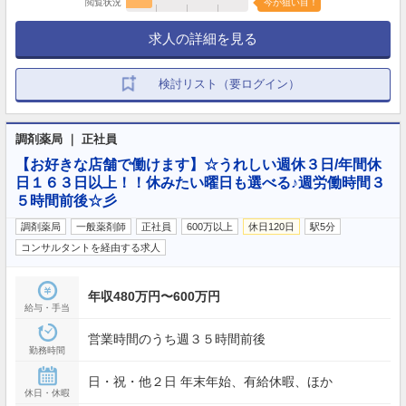
閲覧状況
今が狙い目！
求人の詳細を見る
検討リスト（要ログイン）
調剤薬局 ｜ 正社員
【お好きな店舗で働けます】☆うれしい週休３日/年間休
日１６３日以上！！休みたい曜日も選べる♪週労働時間３
５時間前後☆彡
調剤薬局
一般薬剤師
正社員
600万以上
休日120日
駅5分
コンサルタントを経由する求人
年収480万円〜600万円
給与・手当
営業時間のうち週３５時間前後
勤務時間
日・祝・他２日 年末年始、有給休暇、ほか
休日・休暇