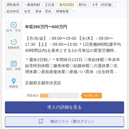
調剤薬局
一般薬剤師
正社員
休日120日
駅5分
大手（50店舗）
…
総合科目
在宅
産休・育休
研修制度
年収390万円〜600万円
給与・手当
【月/水/金】：09:00〜19:00 【火/木】：09:00〜
17:30 【土】：09:00〜13:00 ＊1日実働8時間(週平均
勤務時間
40時間以内)を基本とする1か月単位の変形労働時間
制
＊週休2日制／＊年間休日122日 ◇有給休暇◇年末年
始等特別休暇◇服喪休暇◇結婚休暇◇介護休業◇生
休日・休暇
理休業◇産前産後休業◇産後パパ育休（出生時育児
休業）◇育児休業
京都府京都市伏見区
勤務地
閲覧状況
今が狙い目！
求人の詳細を見る
検討リスト（要ログイン）