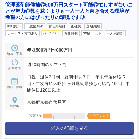
管理薬剤師候補◎600万円スタート可能◎忙しすぎないこ
とが魅力◎数を裁くよりも一人一人と向き合える環境が
希望の方にはぴったりの環境です◎
調剤薬局
一般薬剤師
管理薬剤師
正社員
定期昇給
…
ボーナス・賞与あり
休日120日
有休推奨
30枚/日以下
一人薬剤師
年収500万円〜600万円
給与・手当
週40時間のシフト制
勤務時間
日祝 週休2日制 夏期休暇 3 日・年末年始休暇 5
日・年次有給休暇(6 ヶ月継続勤務した場合 10 日) 年
休日・休暇
間休日120日以上
京都府京都市伏見区
勤務地
閲覧状況
今が狙い目！
求人の詳細を見る