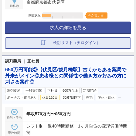
京都府京都市伏見区
勤務地
閲覧状況
今が狙い目！
求人の詳細を見る
検討リスト（要ログイン）
調剤薬局 ｜ 正社員
650万円可能◎【伏見区/観月橋駅】古くからある薬局で
外来がメイン◎患者様との関係性や働き方が好みの方に
刺さる案件◎
調剤薬局
一般薬剤師
正社員
600万以上
定期昇給
…
ボーナス・賞与あり
休日120日
30枚/日以下
在宅
産休・育休
年収570万円〜650万円
給与・手当
シフト制 週40時間勤務 1ヶ月単位の変形労働時間
制
勤務時間