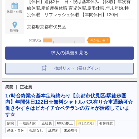
【休日】週休2日 日・祝は基本休み 【休暇】年次有
給休暇,産前産後休暇,育児休暇,慶弔休暇,年末年始,特
休日・休暇
別休暇 リフレッシュ休暇 【年間休日】120日
京都府京都市伏見区
勤務地
閲覧状況
今が狙い目！
求人の詳細を見る
検討リスト（要ログイン）
病院 ｜ 正社員
17時台終業☆基本定時終わり【京都市伏見区/駅徒歩圏
内】年間休日122日☆無料シャトルバス有り☆車通勤可☆
働きやすさはピカイチ☆ベテランの方々が活躍していま
す☆
病院
一般薬剤師
正社員
600万以上
休日120日
有休推奨
…
産休・育休
転勤なし
託児所
未経験可