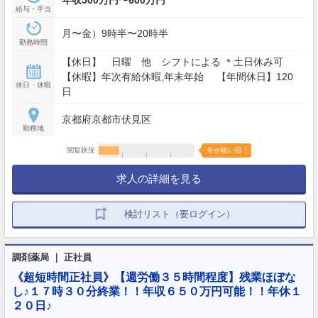
給与・手当
月〜金）9時半〜20時半
勤務時間
【休日】 日曜 他 シフトによる ＊土日休み可
【休暇】年次有給休暇,年末年始 【年間休日】120
休日・休暇
日
京都府京都市伏見区
勤務地
閲覧状況
今が狙い目！
求人の詳細を見る
検討リスト（要ログイン）
調剤薬局 ｜ 正社員
《超短時間正社員》【週労働３５時間程度】残業ほぼな
し♪１７時３０分終業！！年収６５０万円可能！！年休１
２０日♪