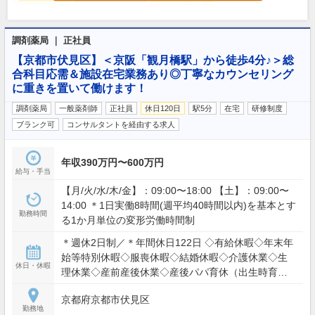
調剤薬局 ｜ 正社員
【京都市伏見区】＜京阪「観月橋駅」から徒歩4分♪＞総
合科目応需＆施設在宅業務あり◎丁寧なカウンセリング
に重きを置いて働けます！
調剤薬局
一般薬剤師
正社員
休日120日
駅5分
在宅
研修制度
ブランク可
コンサルタントを経由する求人
年収390万円〜600万円
給与・手当
【月/火/水/木/金】：09:00〜18:00 【土】：09:00〜
14:00 ＊1日実働8時間(週平均40時間以内)を基本とす
勤務時間
る1か月単位の変形労働時間制
＊週休2日制／＊年間休日122日 ◇有給休暇◇年末年
始等特別休暇◇服喪休暇◇結婚休暇◇介護休業◇生
休日・休暇
理休業◇産前産後休業◇産後パパ育休（出生時育児
休業）◇育児休業
京都府京都市伏見区
勤務地