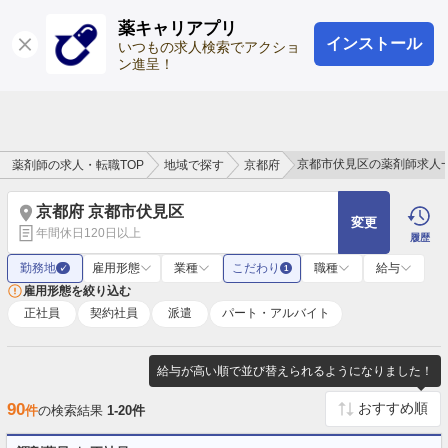
薬キャリアプリ
インストール
ログイン
会員登録
いつもの求人検索でアクショ
ン進呈！
京都市伏見区の薬剤師求人
薬剤師の求人・転職TOP
地域で探す
京都府
京都府 京都市伏見区
変更
年間休日120日以上
履歴
勤務地
雇用形態
業種
こだわり
職種
給与
✓
1
雇用形態を絞り込む
正社員
契約社員
派遣
パート・アルバイト
給与が高い順で並び替えられるようになりました！
90
件
の検索結果
1-20件