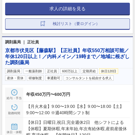
求人の詳細を見る
検討リスト（要ログイン）
調剤薬局 ｜ 正社員
京都市伏見区【藤森駅】【正社員】年収550万相談可能／
年休120日以上！／内科メイン／19時まで／地域に根ざし
た調剤薬局
調剤薬局
一般薬剤師
正社員
600万以上
定期昇給
休日120日
産休・育休
研修制度
車通勤可
コンサルタントを経由する求人
年収450万円〜600万円
給与・手当
【月火木金】9:00〜19:00【水】9:00〜18:00【土】
9:00〜12:00 ※週40時間シフト制
勤務時間
【休日】日曜日,祝日,完全週休2日 他シフトによる
【休暇】夏期休暇,年末年始,年次有給休暇,産前産後休
休日・休暇