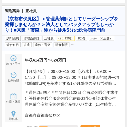
調剤薬局 ｜ 正社員
【京都市伏見区】＜管理薬剤師としてリーダーシップを
発揮しませんか？＞法人としてバックアップもしっか
り！■京阪「藤森」駅から徒歩5分の総合病院門前
調剤薬局
管理薬剤師
正社員
休日120日
駅5分
大手（50店舗）
…
総合科目
在宅
産休・育休
研修制度
年収414万円〜624万円
給与・手当
【月/水/金】：09:00〜19:00 【火/木】：09:00〜
17:30 【土】：09:00〜13:00 ＊1日実働8時間(週平均
勤務時間
40時間以内)を基本とする1か月単位の変形労働時間
制
＊週休2日制／＊年間休日122日 ◇有給休暇◇年末年
始等特別休暇◇服喪休暇◇結婚休暇◇介護休業◇生
休日・休暇
理休業◇産前産後休業◇産後パパ育休（出生時育児
休業）◇育児休業
京都府京都市伏見区
勤務地