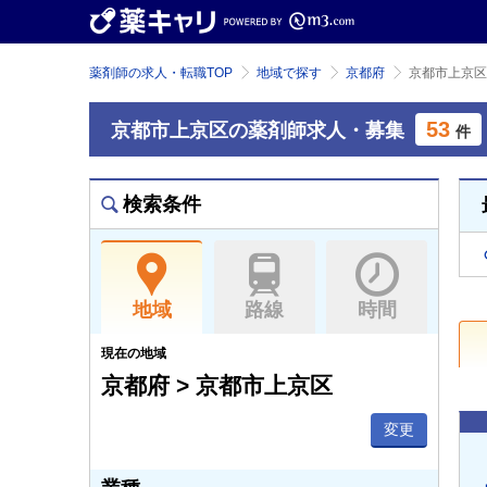
薬剤師の求人・転職TOP
地域で探す
京都府
京都市上京区
53
京都市上京区の薬剤師求人・募集
件
検索条件
地域
路線
時間
現在の地域
京都府 > 京都市上京区
変更