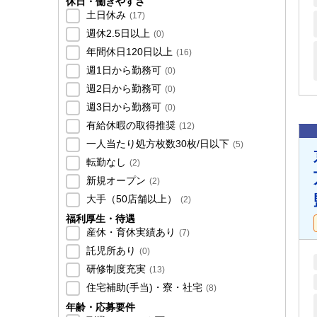
休日・働きやすさ
土日休み
(
17
)
週休2.5日以上
(
0
)
年間休日120日以上
(
16
)
週1日から勤務可
(
0
)
週2日から勤務可
(
0
)
週3日から勤務可
(
0
)
有給休暇の取得推奨
(
12
)
一人当たり処方枚数30枚/日以下
(
5
)
転勤なし
(
2
)
新規オープン
(
2
)
大手（50店舗以上）
(
2
)
福利厚生・待遇
産休・育休実績あり
(
7
)
託児所あり
(
0
)
研修制度充実
(
13
)
住宅補助(手当)・寮・社宅
(
8
)
年齢・応募要件