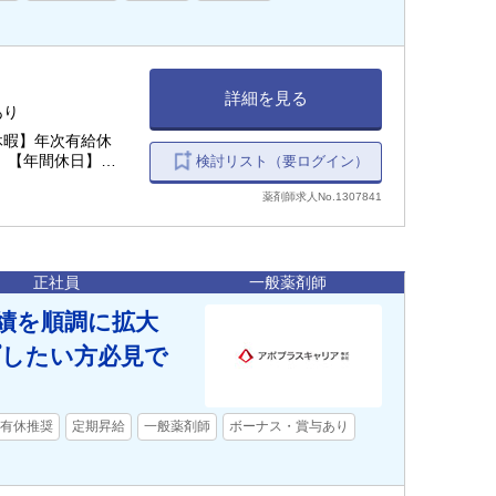
詳細を見る
あり
休暇】年次有給休
暇 【年間休日】
検討リスト（要ログイン）
薬剤師求人No.1307841
正社員
一般薬剤師
績を順調に拡大
プしたい方必見で
有休推奨
定期昇給
一般薬剤師
ボーナス・賞与あり