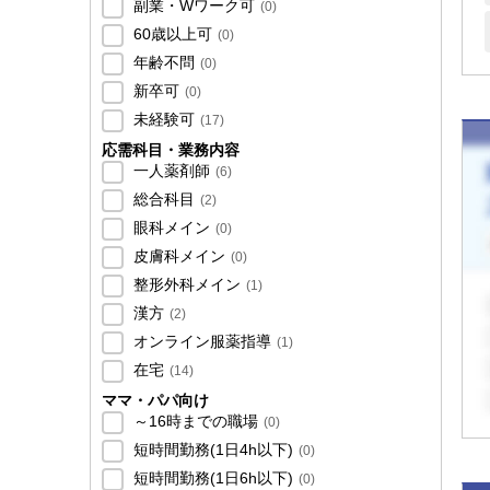
副業・Wワーク可
(
0
)
60歳以上可
(
0
)
年齢不問
(
0
)
新卒可
(
0
)
未経験可
(
17
)
応需科目・業務内容
一人薬剤師
(
6
)
総合科目
(
2
)
眼科メイン
(
0
)
皮膚科メイン
(
0
)
整形外科メイン
(
1
)
漢方
(
2
)
オンライン服薬指導
(
1
)
在宅
(
14
)
ママ・パパ向け
～16時までの職場
(
0
)
短時間勤務(1日4h以下)
(
0
)
短時間勤務(1日6h以下)
(
0
)