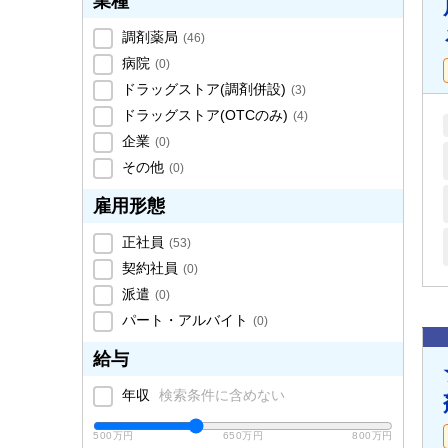
業種
調剤薬局
(
46
)
病院
(
0
)
ドラッグストア(調剤併設)
(
3
)
ドラッグストア(OTCのみ)
(
4
)
企業
(
0
)
その他
(
0
)
雇用形態
正社員
(
53
)
契約社員
(
0
)
派遣
(
0
)
パート・アルバイト
(
0
)
給与
年収
検索条件に含めない
500万円
650万円
800万円