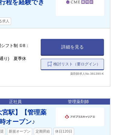
行程を経験でき
る求人
詳細を見る
廷通り) 夏季休
検討リスト（要ログイン）
薬剤師求人No.381390-K
正社員
管理薬剤師
大宮駅】【管理薬
同時オープン♪
奨
新規オープン
定期昇給
休日120日