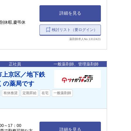
詳細を見る
別休暇,慶弔休
検討リスト（要ログイン）
薬剤師求人No.1312421
正社員
一般薬剤師、管理薬剤師
市上京区／地下鉄
くの薬局です
有休推奨
定期昇給
在宅
一般薬剤師
0～17：00
詳細を見る
時間帯で勤務可能な方