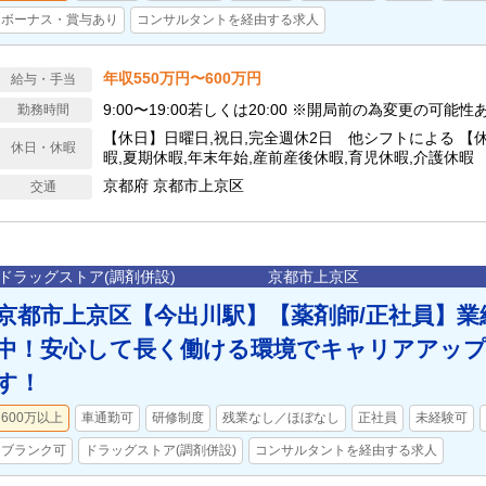
ボーナス・賞与あり
コンサルタントを経由する求人
年収550万円〜600万円
給与・手当
9:00〜19:00若しくは20:00 ※開局前の為変更の可能性
勤務時間
【休日】日曜日,祝日,完全週休2日 他シフトによる 【
休日・休暇
暇,夏期休暇,年末年始,産前産後休暇,育児休暇,介護休
120日
京都府 京都市上京区
交通
ドラッグストア(調剤併設)
京都市上京区
京都市上京区【今出川駅】【薬剤師/正社員】業
中！安心して長く働ける環境でキャリアアッ
す！
600万以上
車通勤可
研修制度
残業なし／ほぼなし
正社員
未経験可
ブランク可
ドラッグストア(調剤併設)
コンサルタントを経由する求人