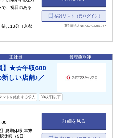
みで、祝日のある
検討リスト（要ログイン）
 徒歩13分（京都
薬剤師求人No.KSJ-02261967
正社員
管理薬剤師
】★☆年収600
の新しい店舗♪／
タントを経由する求人
30枚/日以下
詳細を見る
:00
暇】夏期休暇,年末
選択休暇（5日）