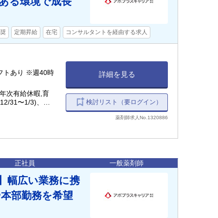
ある環境で成長
奨
定期昇給
在宅
コンサルタントを経由する求人
0シフトあり ※週40時
詳細を見る
年次有給休暇,育
検討リスト（要ログイン）
/31〜1/3)、夏
薬剤師求人No.1320886
正社員
一般薬剤師
】幅広い業務に携
本部勤務を希望