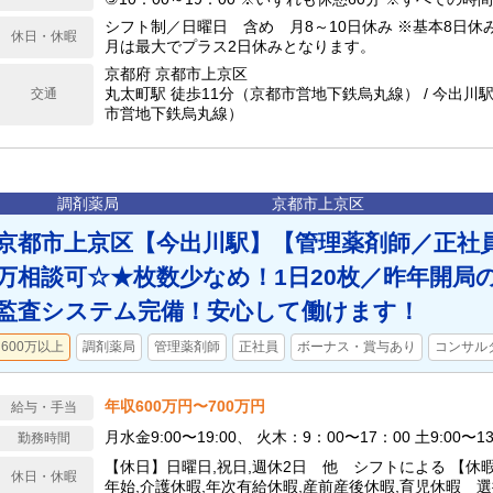
シフト制／日曜日 含め 月8～10日休み ※基本8日休
休日・休暇
月は最大でプラス2日休みとなります。
京都府 京都市上京区
丸太町駅 徒歩11分（京都市営地下鉄烏丸線） / 今出川駅
交通
市営地下鉄烏丸線）
調剤薬局
京都市上京区
京都市上京区【今出川駅】【管理薬剤師／正社員
万相談可☆★枚数少なめ！1日20枚／昨年開局
監査システム完備！安心して働けます！
600万以上
調剤薬局
管理薬剤師
正社員
ボーナス・賞与あり
コンサル
年収600万円〜700万円
給与・手当
月水金9:00〜19:00、 火木：9：00〜17：00 土9:00〜13
勤務時間
【休日】日曜日,祝日,週休2日 他 シフトによる 【休
休日・休暇
年始,介護休暇,年次有給休暇,産前産後休暇,育児休暇 