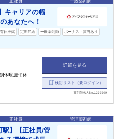
正社員
一般薬剤師
員】キャリアの幅
向のあなたへ！
有休推奨
定期昇給
一般薬剤師
ボーナス・賞与あり
詳細を見る
別休暇,慶弔休
検討リスト（要ログイン）
薬剤師求人No.1276599
正社員
管理薬剤師
町駅】【正社員/管