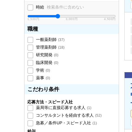
時給
検索条件に含めない
1,500円
3,000円
4,500円
職種
一般薬剤師
(
37
)
管理薬剤師
(
18
)
研究開発
(
0
)
臨床開発
(
0
)
学術
(
0
)
薬事
(
0
)
こだわり条件
応募方法・スピード入社
薬局等に直接応募する求人
(
1
)
コンサルタントを経由する求人
(
52
)
急募／条件UP・スピード入社
(
1
)
給与