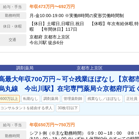
年収473万円〜692万円
給与・手当
月-金10:00-19:00 ※実働8時間の変形労働時間制
勤務時間
【休日】土曜日,日曜日,祝日 【休暇】年次有給休暇,特
休日・休暇
暇 【年間休日】117日
京都府 京都市上京区
交通
今出川駅 徒歩6分
調剤薬局
京都市上京区
高最大年収700万円～可☆残業ほぼなし【京都
烏丸線 今出川駅】在宅専門薬局☆京都府庁近
600万以上
転勤なし
調剤薬局
管理薬剤師
残業なし／ほぼなし
正社員
コンサルタントを経由する求人
30枚/日以下
年収650万円〜750万円
給与・手当
シフト例（※主な勤務時間） ①9：00～18：00 ②8：0
勤務時間
③10：00～19：00 ※いずれも休憩60分 ※すべての