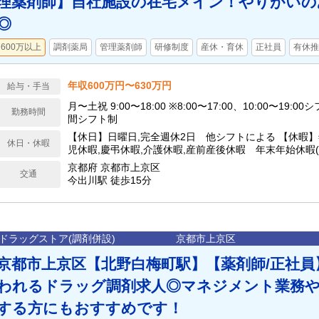
理薬剤師】自社施設の在宅メイン！やりがいの
◎
600万以上
調剤薬局
管理薬剤師
研修制度
産休・育休
正社員
有休推
年収600万円〜630万円
給与・手当
月〜土祝 9:00〜18:00 ※8:00〜17:00、10:00〜19:0
勤務時間
間シフト制
【休日】日曜日,完全週休2日 他シフトによる 【休暇】
休日・休暇
児休暇,慶弔休暇,介護休暇,産前産後休暇 年末年始休暇(12
季休暇(3日間) 【年間休日】117日
京都府 京都市上京区
交通
今出川駅 徒歩15分
ドラッグストア(調剤併設)
京都市上京区
京都市上京区【北野白梅町駅】【薬剤師/正社員
われるドラッグ調剤求人◎マネジメント業務や
する方にもおすすめです！