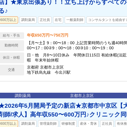
店】★東京出張あり！！立ち上げからすべての
る♪
600万以上
調剤薬局
正社員
在宅
一般薬剤師
コンサルタントを経由す
年収650万円〜750万円
給与・手当
【月〜土】9：00〜18：00 上記営業時間のうち週40時間シフト制 ①8：
勤務時間
00〜17：00②9：00〜18：00③10：00〜19：00
日・他 月8〜10日休み 年間休日115日 有給休暇(法
休日・休暇
暇 年末年始休暇
京都府 京都市上京区
交通
地下鉄烏丸線 今出川駅
調剤薬局
京都市上京区
★2026年5月開局予定の新店★京都市中京区【
剤師/求人】高年収550〜600万円♪クリニック
600万以上
調剤薬局
管理薬剤師
研修制度
産休・育休
正社員
有休推