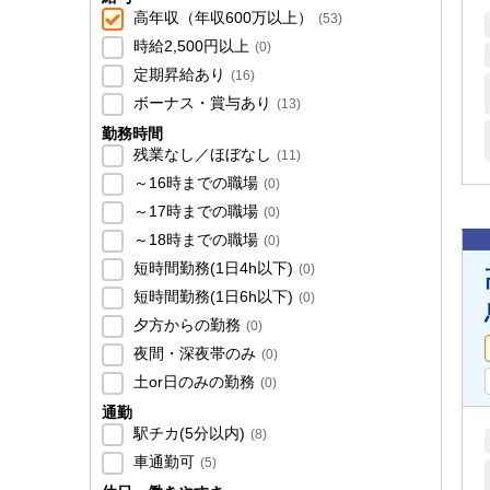
高年収（年収600万以上）
(
53
)
時給2,500円以上
(
0
)
定期昇給あり
(
16
)
ボーナス・賞与あり
(
13
)
勤務時間
残業なし／ほぼなし
(
11
)
～16時までの職場
(
0
)
～17時までの職場
(
0
)
～18時までの職場
(
0
)
短時間勤務(1日4h以下)
(
0
)
短時間勤務(1日6h以下)
(
0
)
夕方からの勤務
(
0
)
夜間・深夜帯のみ
(
0
)
土or日のみの勤務
(
0
)
通勤
駅チカ(5分以内)
(
8
)
車通勤可
(
5
)