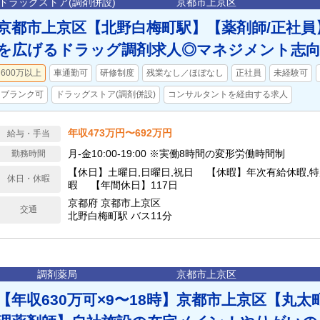
ドラッグストア(調剤併設)
京都市上京区
京都市上京区【北野白梅町駅】【薬剤師/正社
を広げるドラッグ調剤求人◎マネジメント志
600万以上
車通勤可
研修制度
残業なし／ほぼなし
正社員
未経験可
ブランク可
ドラッグストア(調剤併設)
コンサルタントを経由する求人
年収473万円〜692万円
給与・手当
月-金10:00-19:00 ※実働8時間の変形労働時間制
勤務時間
【休日】土曜日,日曜日,祝日 【休暇】年次有給休暇,特
休日・休暇
暇 【年間休日】117日
京都府 京都市上京区
交通
北野白梅町駅 バス11分
調剤薬局
京都市上京区
【年収630万可×9〜18時】京都市上京区【丸太