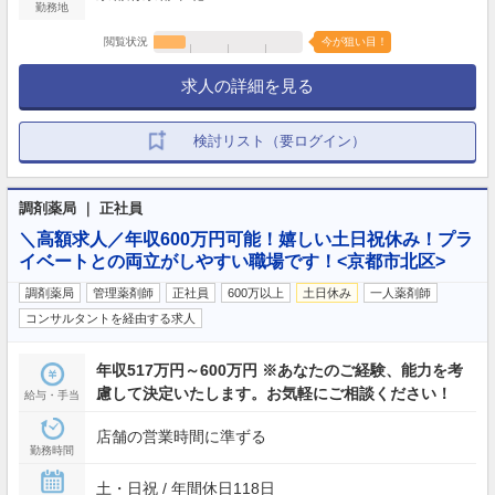
勤務地
閲覧状況
今が狙い目！
求人の詳細を見る
検討リスト（要ログイン）
調剤薬局 ｜ 正社員
＼高額求人／年収600万円可能！嬉しい土日祝休み！プラ
イベートとの両立がしやすい職場です！<京都市北区>
調剤薬局
管理薬剤師
正社員
600万以上
土日休み
一人薬剤師
コンサルタントを経由する求人
年収517万円～600万円 ※あなたのご経験、能力を考
慮して決定いたします。お気軽にご相談ください！
給与・手当
店舗の営業時間に準ずる
勤務時間
土・日祝 / 年間休日118日