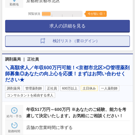
京都府京都市北区
勤務地
閲覧状況
今が狙い目！
求人の詳細を見る
検討リスト（要ログイン）
調剤薬局 ｜ 正社員
＼高額求人／年収600万円可能！<京都市北区>◎管理薬剤
師募集◎あなたの向上心を応援！まずはお問い合わせく
ださい★
調剤薬局
管理薬剤師
正社員
600万以上
土日休み
一人薬剤師
コンサルタントを経由する求人
年収517万円～600万円 ※あなたのご経験、能力を考
慮して決定いたします。お気軽にご相談ください！
給与・手当
店舗の営業時間に準ずる
勤務時間