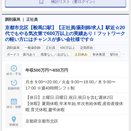
検討リスト（要ログイン）
調剤薬局 ｜ 正社員
京都市北区【鞍馬口駅】【正社員/薬剤師/求人】駅近☆20
代でもやる気次第で600万以上の実績あり！フットワーク
の軽い方にはチャンスが多い会社様です☆
調剤薬局
一般薬剤師
正社員
600万以上
定期昇給
…
ボーナス・賞与あり
残業なし／ほぼなし
土日休み
有休推奨
駅5分
年収500万円〜650万円
給与・手当
月水 9:00〜20:00／火金 9:00〜18:00／木 9:00〜
17:00 ※週40時間シフト制
勤務時間
【休日】土曜日,日曜日,祝日,祝日を含む週休2日
【休暇】夏期休暇,年末年始,年次有給休暇,産前産後休
休日・休暇
暇,育児休暇,慶弔休暇
京都府京都市北区
勤務地