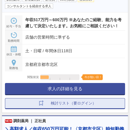
コンサルタントを経由する求人
年収517万円～600万円 ※あなたのご経験、能力を考
慮して決定いたします。お気軽にご相談ください！
給与・手当
店舗の営業時間に準ずる
勤務時間
土・日曜 / 年間休日118日
休日・休暇
京都府京都市北区
勤務地
閲覧状況
今が狙い目！
求人の詳細を見る
検討リスト（要ログイン）
調剤薬局 ｜ 正社員
NEW
＼高額求人／年収650万円可能！〈京都市北区〉時短勤務