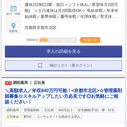
週休2日制(日曜・祝日＋シフト休み／希望休月2回可
能) ☆土日連休は月2回取得OK☆ 有給休暇／年末年
休日・休暇
始休暇／夏季休暇／慶弔休暇／生理休暇／育児休暇
／産前産後休暇／介護休暇／連続休暇（7日間OK）
京都府京都市北区
／結婚休暇
勤務地
閲覧状況
今が狙い目！
求人の詳細を見る
検討リスト（要ログイン）
調剤薬局 ｜ 正社員
NEW
＼高額求人／年収840万円可能！<京都市北区>☆管理薬剤
師募集☆スキルアップしたい方必見です◎お気軽にご相
談ください！
調剤薬局
管理薬剤師
正社員
600万以上
住宅補助(手当)・寮・社宅
土日休み
駅5分
コンサルタントを経由する求人