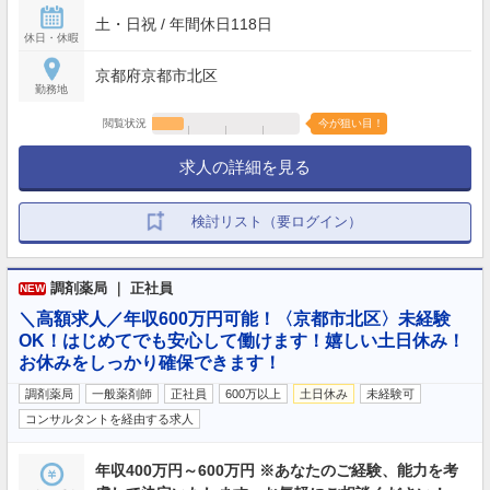
土・日祝 / 年間休日118日
休日・休暇
京都府京都市北区
勤務地
閲覧状況
今が狙い目！
求人の詳細を見る
検討リスト（要ログイン）
調剤薬局 ｜ 正社員
NEW
＼高額求人／年収600万円可能！〈京都市北区〉未経験
OK！はじめてでも安心して働けます！嬉しい土日休み！
お休みをしっかり確保できます！
調剤薬局
一般薬剤師
正社員
600万以上
土日休み
未経験可
コンサルタントを経由する求人
年収400万円～600万円 ※あなたのご経験、能力を考