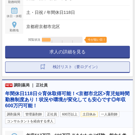
勤務時間
土・日祝 / 年間休日118日
休日・休暇
京都府京都市北区
勤務地
閲覧状況
今が狙い目！
求人の詳細を見る
検討リスト（要ログイン）
調剤薬局 ｜ 正社員
NEW
年間休日118日☆育休取得可能！<京都市北区>育児短時間
勤務制度あり！状況や環境が変化しても安心です◎年収
600万円可能！
調剤薬局
管理薬剤師
正社員
600万以上
土日休み
一人薬剤師
コンサルタントを経由する求人