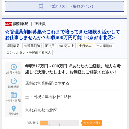
検討リスト（要ログイン）
調剤薬局 ｜ 正社員
NEW
☆管理薬剤師募集☆これまで培ってきた経験を活かして
お仕事しませんか？年収600万円可能！<京都市北区>
調剤薬局
管理薬剤師
正社員
600万以上
土日休み
一人薬剤師
コンサルタントを経由する求人
年収517万円～600万円 ※あなたのご経験、能力を考
慮して決定いたします。お気軽にご相談ください！
給与・手当
店舗の営業時間に準ずる
勤務時間
土・日祝 / 年間休日118日
休日・休暇
京都府京都市北区
勤務地
閲覧状況
今が狙い目！