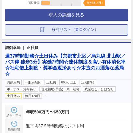
閲覧状況
今が狙い目！
求人の詳細を見る
検討リスト（要ログイン）
調剤薬局 ｜ 正社員
週37時間勤務☆土日休み【京都市北区／烏丸線 北山駅／
バス停 徒歩3分】実働7時間☆連休制度＆高い有休消化率
☆社宅借上制度・奨学金返済あり☆木造のお洒落な薬局
☆
調剤薬局
一般薬剤師
正社員
600万以上
定期昇給
ボーナス・賞与あり
住宅補助(手当)・寮・社宅
残業なし／ほぼなし
…
土日休み
休日120日
年収500万円〜650万円
給与・手当
週平均37.5時間勤務のシフト制
勤務時間