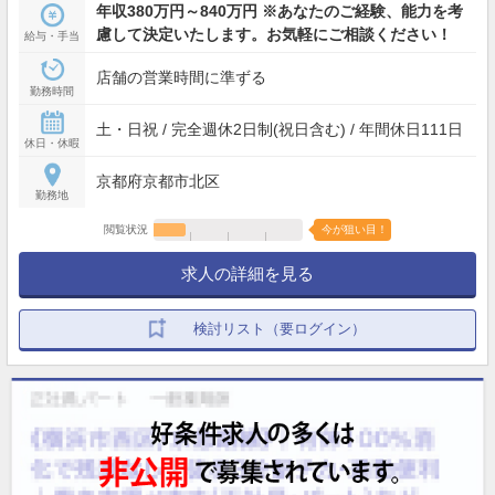
年収380万円～840万円 ※あなたのご経験、能力を考
慮して決定いたします。お気軽にご相談ください！
給与・手当
店舗の営業時間に準ずる
勤務時間
土・日祝 / 完全週休2日制(祝日含む) / 年間休日111日
休日・休暇
京都府京都市北区
勤務地
閲覧状況
今が狙い目！
求人の詳細を見る
検討リスト（要ログイン）