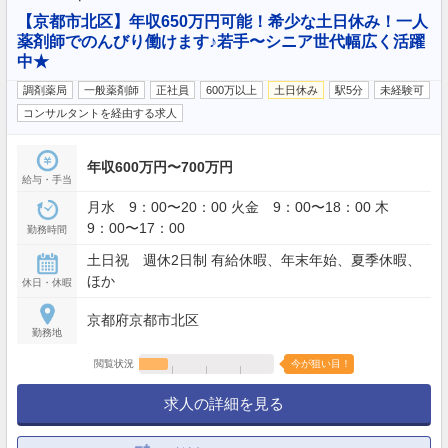
【京都市北区】年収650万円可能！希少な土日休み！一人
薬剤師でのんびり働けます♪若手〜シニア世代幅広く活躍
中★
調剤薬局
一般薬剤師
正社員
600万以上
土日休み
駅5分
未経験可
コンサルタントを経由する求人
年収600万円〜700万円
給与・手当
月水 9：00〜20：00 火金 9：00〜18：00 木
9：00〜17：00
勤務時間
土日祝 週休2日制 有給休暇、年末年始、夏季休暇、
ほか
休日・休暇
京都府京都市北区
勤務地
閲覧状況
今が狙い目！
求人の詳細を見る