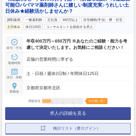
可能◎パパママ薬剤師さんに嬉しい制度充実♪うれしい土
日休み★経験活かしませんか？
調剤薬局
一般薬剤師
正社員
600万以上
住宅補助(手当)・寮・社宅
土日休み
休日120日
コンサルタントを経由する求人
年収400万円～650万円 ※あなたのご経験・能力を考
慮して決定いたします。お気軽にご相談ください！
給与・手当
店舗の営業時間に準ずる
勤務時間
土・日祝 / 週休2日制 / 年間休日125日
休日・休暇
京都府京都市北区
勤務地
閲覧状況
今が狙い目！
求人の詳細を見る
検討リスト（要ログイン）