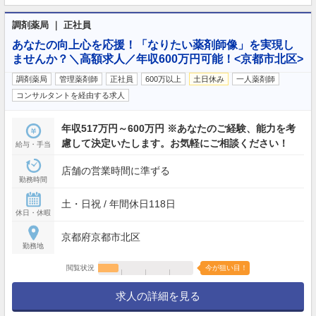
調剤薬局 ｜ 正社員
あなたの向上心を応援！「なりたい薬剤師像」を実現し
ませんか？＼高額求人／年収600万円可能！<京都市北区>
調剤薬局
管理薬剤師
正社員
600万以上
土日休み
一人薬剤師
コンサルタントを経由する求人
年収517万円～600万円 ※あなたのご経験、能力を考
慮して決定いたします。お気軽にご相談ください！
給与・手当
店舗の営業時間に準ずる
勤務時間
土・日祝 / 年間休日118日
休日・休暇
京都府京都市北区
勤務地
閲覧状況
今が狙い目！
求人の詳細を見る