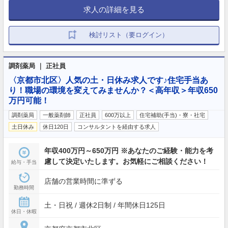
求人の詳細を見る
検討リスト（要ログイン）
調剤薬局 ｜ 正社員
〈京都市北区〉人気の土・日休み求人です♪住宅手当あ
り！職場の環境を変えてみませんか？＜高年収＞年収650
万円可能！
調剤薬局
一般薬剤師
正社員
600万以上
住宅補助(手当)・寮・社宅
土日休み
休日120日
コンサルタントを経由する求人
年収400万円～650万円 ※あなたのご経験・能力を考
慮して決定いたします。お気軽にご相談ください！
給与・手当
店舗の営業時間に準ずる
勤務時間
土・日祝 / 週休2日制 / 年間休日125日
休日・休暇