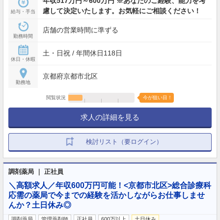
年収517万円～600万円 ※あなたのご経験、能力を考
慮して決定いたします。お気軽にご相談ください！
給与・手当
店舗の営業時間に準ずる
勤務時間
土・日祝 / 年間休日118日
休日・休暇
京都府京都市北区
勤務地
閲覧状況
今が狙い目！
求人の詳細を見る
検討リスト（要ログイン）
調剤薬局 ｜ 正社員
＼高額求人／年収600万円可能！<京都市北区>総合診療科
応需の薬局で今までの経験を活かしながらお仕事しませ
んか？土日休み◎
調剤薬局
管理薬剤師
正社員
600万以上
土日休み