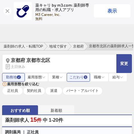
薬キャリ by m3.com: 薬剤師専
表示
用の転職・求人アプリ
ログイン
会員登録
M3 Career, Inc.

無料
京都市北区の薬剤師求人一
薬剤師の求人・転職TOP
地域で探す
京都府
京都府 京都市北区
変更
土日休み
勤務地
雇用形態
業種
こだわり
職種
給与
✓
1
雇用形態を絞り込む
正社員
契約社員
派遣
パート・アルバイト
おすすめ順
新着順
15
薬剤師求人
件
中 1-20件
調剤薬局 ｜ 正社員