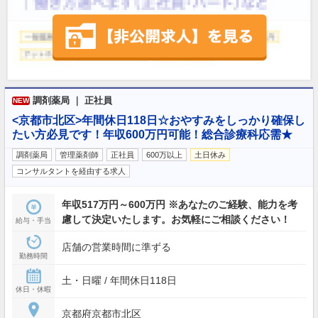
調剤薬局 ｜ 正社員
NEW
<京都市北区>年間休日118日☆おやすみをしっかり確保し
たい方必見です！年収600万円可能！総合診療科応需★
調剤薬局
管理薬剤師
正社員
600万以上
土日休み
コンサルタントを経由する求人
年収517万円～600万円 ※あなたのご経験、能力を考
慮して決定いたします。お気軽にご相談ください！
給与・手当
店舗の営業時間に準ずる
勤務時間
土・日曜 / 年間休日118日
休日・休暇
京都府京都市北区