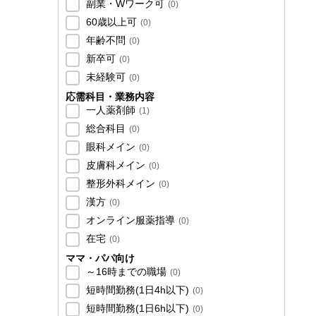
副業・Wワーク可
(
0
)
60歳以上可
(
0
)
年齢不問
(
0
)
新卒可
(
0
)
未経験可
(
0
)
応需科目・業務内容
一人薬剤師
(
1
)
総合科目
(
0
)
眼科メイン
(
0
)
皮膚科メイン
(
0
)
整形外科メイン
(
0
)
漢方
(
0
)
オンライン服薬指導
(
0
)
在宅
(
0
)
ママ・パパ向け
～16時までの職場
(
0
)
短時間勤務(1日4h以下)
(
0
)
短時間勤務(1日6h以下)
(
0
)