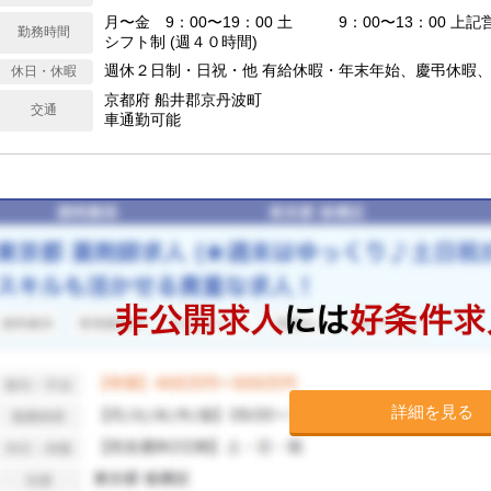
月〜金 9：00〜19：00 土 9：00〜13：00 上
勤務時間
シフト制 (週４０時間)
週休２日制・日祝・他 有給休暇・年末年始、慶弔休暇
休日・休暇
京都府 船井郡京丹波町
交通
車通勤可能
詳細を見る