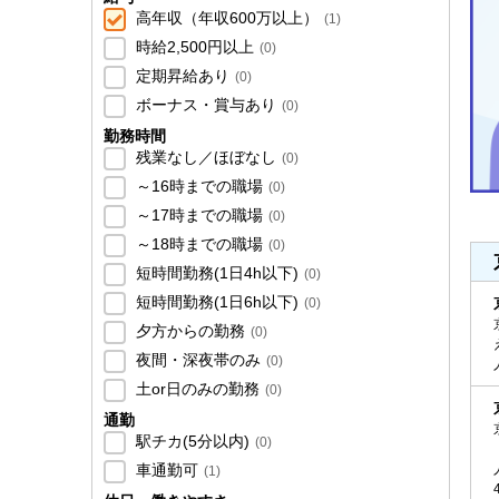
高年収（年収600万以上）
(
1
)
時給2,500円以上
(
0
)
定期昇給あり
(
0
)
ボーナス・賞与あり
(
0
)
勤務時間
残業なし／ほぼなし
(
0
)
～16時までの職場
(
0
)
～17時までの職場
(
0
)
～18時までの職場
(
0
)
短時間勤務(1日4h以下)
(
0
)
短時間勤務(1日6h以下)
(
0
)
夕方からの勤務
(
0
)
夜間・深夜帯のみ
(
0
)
土or日のみの勤務
(
0
)
通勤
駅チカ(5分以内)
(
0
)
車通勤可
(
1
)