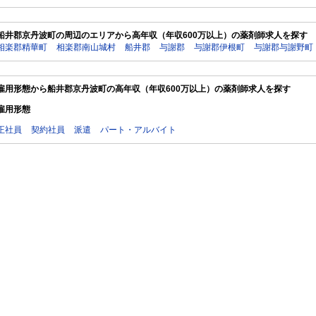
船井郡京丹波町の周辺のエリアから高年収（年収600万以上）の薬剤師求人を探す
相楽郡精華町
相楽郡南山城村
船井郡
与謝郡
与謝郡伊根町
与謝郡与謝野町
雇用形態から船井郡京丹波町の高年収（年収600万以上）の薬剤師求人を探す
雇用形態
正社員
契約社員
派遣
パート・アルバイト