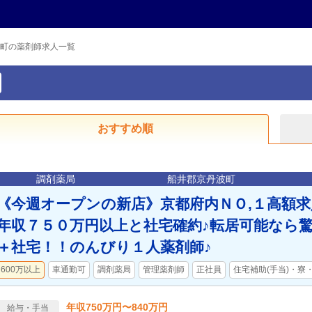
町の薬剤師求人一覧
おすすめ順
調剤薬局
船井郡京丹波町
《今週オープンの新店》京都府内ＮＯ,１高額
年収７５０万円以上と社宅確約♪転居可能なら
＋社宅！！のんびり１人薬剤師♪
600万以上
車通勤可
調剤薬局
管理薬剤師
正社員
住宅補助(手当)・寮
年収750万円〜840万円
給与・手当