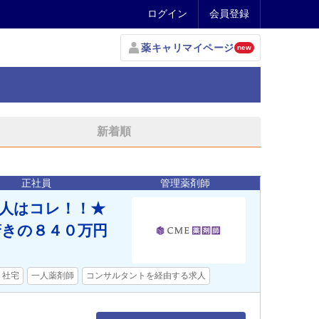
ログイン
会員登録
薬キャリマイページ
new
新着順
正社員
管理薬剤師
求人はコレ！！★
驚きの８４０万円
・社宅
一人薬剤師
コンサルタントを経由する求人