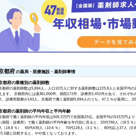
京都府
の薬局・医療施設・薬剤師事情
京都府の業種別の薬剤師数
京都府の薬剤師数は5,894人。人口10万人に対する薬剤師数は225.8人と全国平均の
えます。 京都府内には薬局1,000件、病院172件、診療所2,452件があり、それぞれ
人、診療所勤務が143人。京都府で働く薬剤師5,894人のうち、47.1 ％が薬局に、20
京都府の薬剤師の平均年収と平均年齢
京都府で働く薬剤師の平均年収は506.3万円で全国第25位。全国平均の515万円よ
（病院・診療所）で働く薬剤師の平均年齢を年代別に見ると、20代766人（18.5 ％）、30代
人（18.8 ％）、60代439人（10.6 ％）、70代128人（3.1 ％）、80代以上37
45.3歳と比較すると、やや低くなっております。