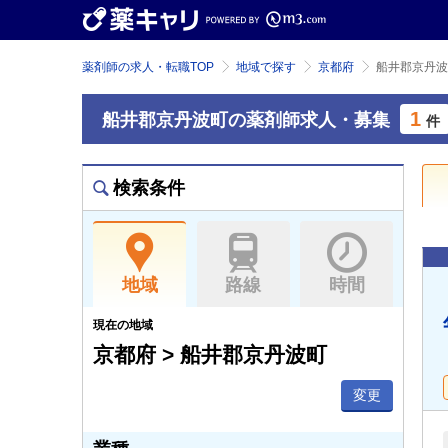
薬剤師の求人・転職TOP
地域で探す
京都府
船井郡京丹波
1
船井郡京丹波町の薬剤師求人・募集
件
検索条件
地域
路線
時間
現在の地域
京都府 > 船井郡京丹波町
変更