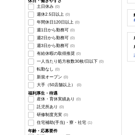
休日・働きやすさ
土日休み
(
0
)
週休2.5日以上
(
0
)
年間休日120日以上
(
0
)
週1日から勤務可
(
0
)
週2日から勤務可
(
0
)
週3日から勤務可
(
0
)
有給休暇の取得推奨
(
0
)
一人当たり処方枚数30枚/日以下
(
0
)
転勤なし
(
0
)
新規オープン
(
0
)
大手（50店舗以上）
(
0
)
福利厚生・待遇
産休・育休実績あり
(
0
)
託児所あり
(
0
)
研修制度充実
(
0
)
住宅補助(手当)・寮・社宅
(
1
)
年齢・応募要件