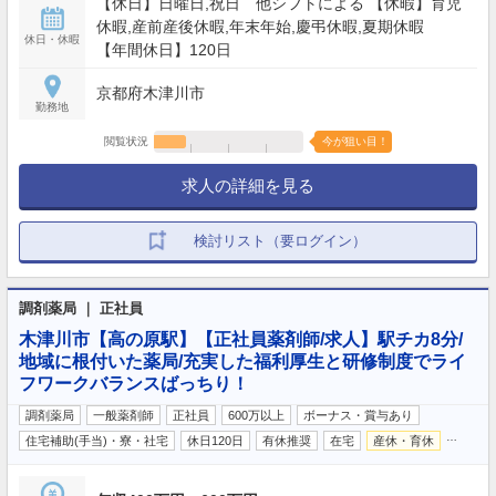
【休日】日曜日,祝日 他シフトによる 【休暇】育児
休暇,産前産後休暇,年末年始,慶弔休暇,夏期休暇
休日・休暇
【年間休日】120日
京都府木津川市
勤務地
閲覧状況
今が狙い目！
求人の詳細を見る
検討リスト（要ログイン）
調剤薬局 ｜ 正社員
木津川市【高の原駅】【正社員薬剤師/求人】駅チカ8分/
地域に根付いた薬局/充実した福利厚生と研修制度でライ
フワークバランスばっちり！
調剤薬局
一般薬剤師
正社員
600万以上
ボーナス・賞与あり
…
住宅補助(手当)・寮・社宅
休日120日
有休推奨
在宅
産休・育休