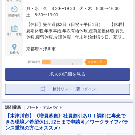
給与・手当
月・水・金 8:30〜19:30 火・木 8:30〜16:30
土 8:30〜13:00
勤務時間
【休日】完全週休2日（日祝＋平日1日） 【休暇】
夏期休暇,年末年始,年次有給休暇,産前産後休暇,育児
休日・休暇
休暇,慶弔休暇,介護休暇 年末年始休暇５日、夏期休
暇２日 【年間休日】120日
京都府木津川市
勤務地
閲覧状況
今が狙い目！
求人の詳細を見る
検討リスト（要ログイン）
調剤薬局 ｜ パート・アルバイト
【木津川市】《増員募集》社員割引あり！調剤に専念で
きる環境／希望休は月2日まで申請可／ワークライフバラ
ンス重視の方にオススメ♪