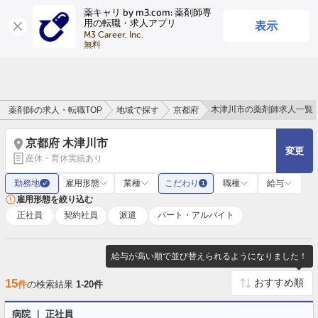
薬キャリ by m3.com: 薬剤師専
表示
用の転職・求人アプリ
ログイン
会員登録
M3 Career, Inc.

無料
木津川市の薬剤師求人一覧
薬剤師の求人・転職TOP
地域で探す
京都府
京都府 木津川市
変更
産休・育休実績あり
勤務地
雇用形態
業種
こだわり
職種
給与
✓
1
雇用形態を絞り込む
正社員
契約社員
派遣
パート・アルバイト
給与が高い順で並び替えられるようになりました！
15
件
の検索結果
1-20件
病院 ｜ 正社員