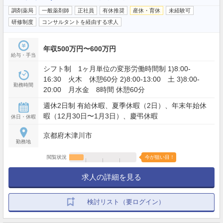
調剤薬局
一般薬剤師
正社員
有休推奨
産休・育休
未経験可
研修制度
コンサルタントを経由する求人
年収500万円〜600万円
給与・手当
シフト制 1ヶ月単位の変形労働時間制 1)8:00-
16:30 火木 休憩60分 2)8:00-13:00 土 3)8:00-
勤務時間
20:00 月水金 8時間 休憩60分
週休2日制 有給休暇、夏季休暇（2日）、年末年始休
暇（12月30日〜1月3日）、慶弔休暇
休日・休暇
京都府木津川市
勤務地
閲覧状況
今が狙い目！
求人の詳細を見る
検討リスト（要ログイン）