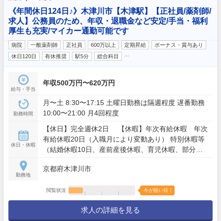
《年間休日124日♪》木津川市【木津駅】【正社員/薬剤師/
求人】公務員のため、年収・退職金など安定/手当・福利
厚生も充実/マイカー通勤可能です
病院
一般薬剤師
正社員
600万以上
定期昇給
ボーナス・賞与あり
…
休日120日
有休推奨
駅5分
総合科目
年収500万円〜620万円
給与・手当
月〜土 8:30〜17:15 土曜日勤務は隔週程度 遅番勤務
10:00〜21:00 月4回程度
勤務時間
【休日】完全週休2日 【休暇】年次有給休暇 年次
有給休暇20日（入職月により変動あり） 特別休暇等
休日・休暇
（結婚休暇10日、産前産後休暇、育児休暇、部分休
暇、参観休暇、リフレッシュ休暇等） 【年間休日】
京都府木津川市
124日
勤務地
閲覧状況
今が狙い目！
求人の詳細を見る