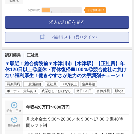
勤務地
閲覧状況
今が狙い目！
求人の詳細を見る
検討リスト（要ログイン）
調剤薬局 ｜ 正社員
▼駅近！総合病院前▼木津川市【木津駅】【正社員】年
休120日以上◎産休・育休復帰率100％◎競合他社に負け
ない福利厚生！働きやすさが魅力の大手調剤チェーン！
調剤薬局
一般薬剤師
正社員
600万以上
定期昇給
…
ボーナス・賞与あり
残業なし／ほぼなし
休日120日
有休推奨
駅5分
年収420万円〜600万円
給与・手当
月火水金土 9:00〜20:00／木 9:00〜17:00 ※週40時
間シフト制
勤務時間