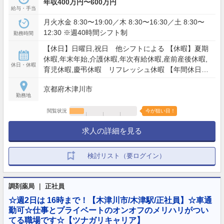
年収400万円〜600万円
給与・手当
月火水金 8:30〜19:00／木 8:30〜16:30／土 8:30〜
12:30 ※週40時間シフト制
勤務時間
【休日】日曜日,祝日 他シフトによる 【休暇】夏期
休暇,年末年始,介護休暇,年次有給休暇,産前産後休暇,
休日・休暇
育児休暇,慶弔休暇 リフレッシュ休暇 【年間休日】
120日
京都府木津川市
勤務地
閲覧状況
今が狙い目！
求人の詳細を見る
検討リスト（要ログイン）
調剤薬局 ｜ 正社員
☆週2日は 16時まで！【木津川市/木津駅/正社員】☆車通
勤可☆仕事とプライベートのオンオフのメリハリがつい
てる職場です☆【ツナガリキャリア】