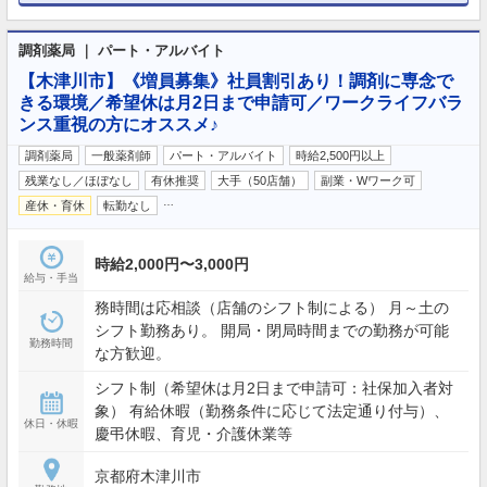
調剤薬局 ｜ パート・アルバイト
【木津川市】《増員募集》社員割引あり！調剤に専念で
きる環境／希望休は月2日まで申請可／ワークライフバラ
ンス重視の方にオススメ♪
調剤薬局
一般薬剤師
パート・アルバイト
時給2,500円以上
残業なし／ほぼなし
有休推奨
大手（50店舗）
副業・Wワーク可
…
産休・育休
転勤なし
時給2,000円〜3,000円
給与・手当
務時間は応相談（店舗のシフト制による） 月～土の
シフト勤務あり。 開局・閉局時間までの勤務が可能
勤務時間
な方歓迎。
シフト制（希望休は月2日まで申請可：社保加入者対
象） 有給休暇（勤務条件に応じて法定通り付与）、
休日・休暇
慶弔休暇、育児・介護休業等
京都府木津川市