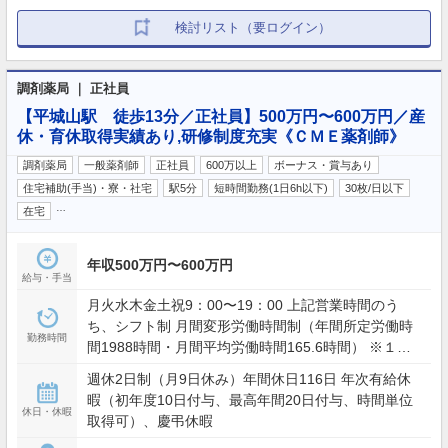
検討リスト（要ログイン）
調剤薬局 ｜ 正社員
【平城山駅 徒歩13分／正社員】500万円〜600万円／産
休・育休取得実績あり,研修制度充実《ＣＭＥ薬剤師》
調剤薬局
一般薬剤師
正社員
600万以上
ボーナス・賞与あり
住宅補助(手当)・寮・社宅
駅5分
短時間勤務(1日6h以下)
30枚/日以下
…
在宅
年収500万円〜600万円
給与・手当
月火水木金土祝9：00〜19：00 上記営業時間のう
ち、シフト制 月間変形労働時間制（年間所定労働時
勤務時間
間1988時間・月間平均労働時間165.6時間） ※１日
4〜15 時間の1 時間単位で、日ごとに業務の繁閑に応
週休2日制（月9日休み）年間休日116日 年次有給休
じて勤務時間を設定します。
暇（初年度10日付与、最高年間20日付与、時間単位
休日・休暇
取得可）、慶弔休暇