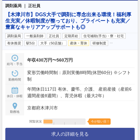
調剤薬局 ｜ 正社員
【木津川市】DGS大手で調剤に専念出来る環境！福利厚
生充実／休暇制度が整っており、プライベートも充実／
豊富なキャリアアップサポートも◎
調剤薬局
一般薬剤師
正社員
定期昇給
住宅補助(手当)・寮・社宅
…
有休推奨
駅5分
大手（50店舗）
産休・育休
研修制度
年収430万円〜560万円
給与・手当
変形労働時間制：原則実働8時間(休憩60分) ※シフト
制
勤務時間
年間休日117日 有休、慶弔、介護、 産前産後（産前6
週間産後8週間）、育児休暇（最大2年）
休日・休暇
京都府木津川市
勤務地
閲覧状況
今が狙い目！
求人の詳細を見る