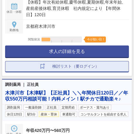
【休暇】年次有給休暇,慶弔休暇,夏期休暇,年末年始,
産前産後休暇,育児休暇 社内規定により 【年間休
休日・休暇
日】120日
京都府木津川市
勤務地
閲覧状況
今が狙い目！
求人の詳細を見る
検討リスト（要ログイン）
調剤薬局 ｜ 正社員
木津川市【木津駅】【正社員】＼＼年間休日120日／／年
収550万円相談可能！内科メイン！駅チカで通勤楽々♪
調剤薬局
一般薬剤師
正社員
定期昇給
ボーナス・賞与あり
休日120日
駅5分
産休・育休
車通勤可
コンサルタントを経由する求人
年収420万円〜560万円