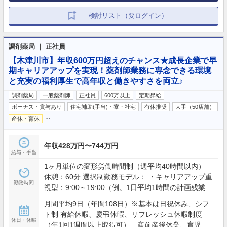
検討リスト（要ログイン）
調剤薬局 ｜ 正社員
【木津川市】年収600万円超えのチャンス★成長企業で早
期キャリアアップを実現！薬剤師業務に専念できる環境
と充実の福利厚生で高年収と働きやすさを両立♪
調剤薬局
一般薬剤師
正社員
600万以上
定期昇給
ボーナス・賞与あり
住宅補助(手当)・寮・社宅
有休推奨
大手（50店舗）
…
産休・育休
年収428万円〜744万円
給与・手当
1ヶ月単位の変形労働時間制（週平均40時間以内）
休憩：60分 選択制勤務モデル： ・キャリアアップ重
勤務時間
視型：9:00～19:00（例。1日平均1時間の計画残業を
含む） ・ワークライフバランス型：9:00～19:00の間
月間平均9日（年間108日）※基本は日祝休み、シフ
で実働8時間（残業想定少） ※夜間・土日含むシフト
ト制 有給休暇、慶弔休暇、リフレッシュ休暇制度
勤務あり（配属店舗の営業時間による）
休日・休暇
（年1回1週間以上取得可）、産前産後休業、育児休