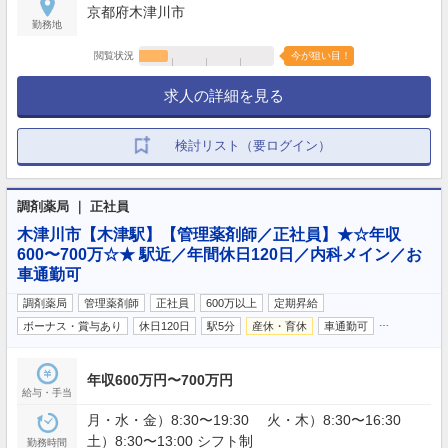
京都府木津川市
勤務地
閲覧状況
今が狙い目！
求人の詳細を見る
検討リスト（要ログイン）
調剤薬局 ｜ 正社員
木津川市【木津駅】【管理薬剤師／正社員】★☆年収
600〜700万☆★ 駅近／年間休日120日／内科メイン／お
車通勤可
調剤薬局
管理薬剤師
正社員
600万以上
定期昇給
…
ボーナス・賞与あり
休日120日
駅5分
産休・育休
車通勤可
年収600万円〜700万円
給与・手当
月・水・金）8:30〜19:30 火・木）8:30〜16:30
土）8:30〜13:00 シフト制
勤務時間