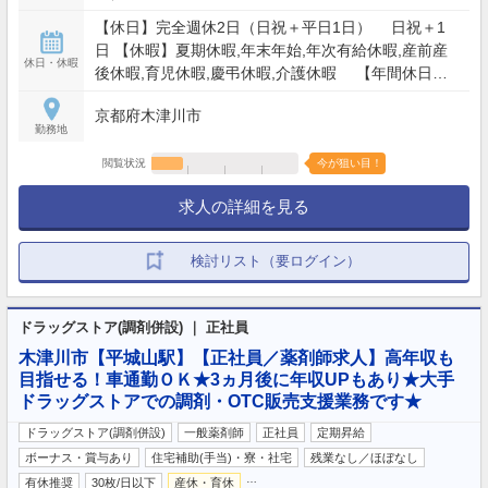
【休日】完全週休2日（日祝＋平日1日） 日祝＋1
日 【休暇】夏期休暇,年末年始,年次有給休暇,産前産
休日・休暇
後休暇,育児休暇,慶弔休暇,介護休暇 【年間休日】
120日
京都府木津川市
勤務地
閲覧状況
今が狙い目！
求人の詳細を見る
検討リスト（要ログイン）
ドラッグストア(調剤併設) ｜ 正社員
木津川市【平城山駅】【正社員／薬剤師求人】高年収も
目指せる！車通勤ＯＫ★3ヵ月後に年収UPもあり★大手
ドラッグストアでの調剤・OTC販売支援業務です★
ドラッグストア(調剤併設)
一般薬剤師
正社員
定期昇給
ボーナス・賞与あり
住宅補助(手当)・寮・社宅
残業なし／ほぼなし
…
有休推奨
30枚/日以下
産休・育休