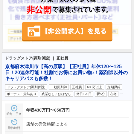
ドラッグストア(調剤併設) ｜ 正社員
京都府木津川市【高の原駅】【正社員】年休120〜125
日！20連休可能！社割でお得にお買い物♪！薬剤師以外の
キャリアパスも多数！
ドラッグストア(調剤併設)
一般薬剤師
正社員
600万以上
定期昇給
…
ボーナス・賞与あり
残業なし／ほぼなし
休日120日
駅5分
在宅
年収430万円〜650万円
給与・手当
店舗の営業時間による
勤務時間