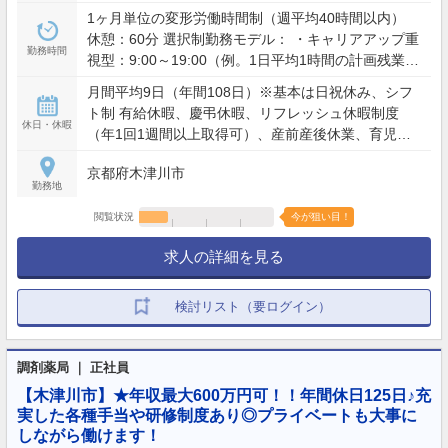
1ヶ月単位の変形労働時間制（週平均40時間以内）
休憩：60分 選択制勤務モデル： ・キャリアアップ重
勤務時間
視型：9:00～19:00（例。1日平均1時間の計画残業を
含む） ・ワークライフバランス型：9:00～19:00の間
月間平均9日（年間108日）※基本は日祝休み、シフ
で実働8時間（残業想定少） ※夜間・土日含むシフト
ト制 有給休暇、慶弔休暇、リフレッシュ休暇制度
勤務あり（配属店舗の営業時間による）
休日・休暇
（年1回1週間以上取得可）、産前産後休業、育児休
業、介護休業、看護休暇、引越休暇、裁判員休暇 等
京都府木津川市
勤務地
閲覧状況
今が狙い目！
求人の詳細を見る
検討リスト（要ログイン）
調剤薬局 ｜ 正社員
【木津川市】★年収最大600万円可！！年間休日125日♪充
実した各種手当や研修制度あり◎プライベートも大事に
しながら働けます！