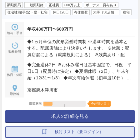
調剤薬局
一般薬剤師
正社員
600万以上
ボーナス・賞与あり
…
住宅補助(手当)・寮・社宅
休日120日
有休推奨
大手（50店舗）
在宅
年収430万円〜600万円
給与・手当
◆1ヵ月単位の変形労働時間制 ※週40時間を基本と
する。配属店舗により決定いたします。 ※休憩：配
勤務時間
属店舗による（就業規則による） ※残業あり：配属
店舗による（平均10時間〜15時間）
◆完全週休2日 ※お休み曜日は基本固定で、日祝＋平
日1日（配属時に決定） ◆夏期休暇（2日）、年末年
休日・休暇
始（12/31〜1/3） ◆年次有給休暇（初年度10日） ◆
慶弔休暇、介護休暇
京都府木津川市
勤務地
閲覧状況
今が狙い目！
求人の詳細を見る
検討リスト（要ログイン）