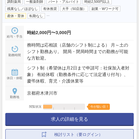
調剤薬局
一般薬剤師
パート・アルバイト
時給2,500円以上
残業なし／ほぼなし
有休推奨
大手（50店舗）
副業・Wワーク可
…
産休・育休
転勤なし
時給2,000円〜3,000円
給与・手当
務時間は応相談（店舗のシフト制による） 月～土の
シフト勤務あり。 開局・閉局時間までの勤務が可能
勤務時間
な方歓迎。
シフト制（希望休は月2日まで申請可：社保加入者対
象） 有給休暇（勤務条件に応じて法定通り付与）、
休日・休暇
慶弔休暇、育児・介護休業等
京都府木津川市
勤務地
閲覧状況
今が狙い目！
求人の詳細を見る
検討リスト（要ログイン）