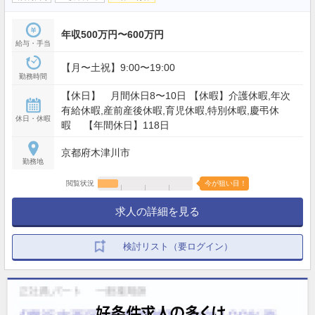
年収500万円〜600万円
給与・手当
【月〜土祝】9:00〜19:00
勤務時間
【休日】 月間休日8〜10日 【休暇】介護休暇,年次
有給休暇,産前産後休暇,育児休暇,特別休暇,慶弔休
休日・休暇
暇 【年間休日】118日
京都府木津川市
勤務地
閲覧状況
今が狙い目！
求人の詳細を見る
検討リスト（要ログイン）