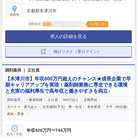
業、介護休業、看護休暇、引越休暇、裁判員休暇 等
京都府木津川市
勤務地
閲覧状況
今が狙い目！
求人の詳細を見る
検討リスト（要ログイン）
調剤薬局 ｜ 正社員
【木津川市】年収600万円超えのチャンス★成長企業で早
期キャリアアップを実現！薬剤師業務に専念できる環境
と充実の福利厚生で高年収と働きやすさを両立♪
調剤薬局
一般薬剤師
正社員
600万以上
定期昇給
ボーナス・賞与あり
住宅補助(手当)・寮・社宅
有休推奨
大手（50店舗）
…
産休・育休
年収428万円〜744万円
給与・手当