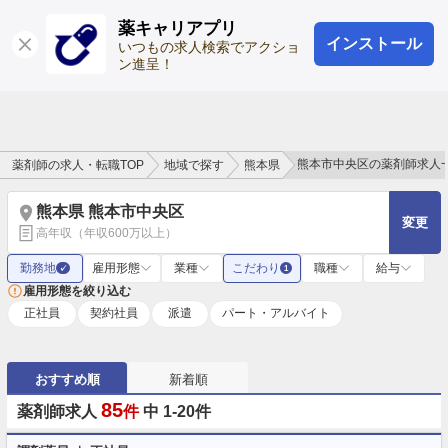
薬キャリアプリ
インストール
ログイン
会員登録
いつもの求人検索でアクショ
ン進呈！
熊本市中央区の薬剤師求人
薬剤師の求人・転職TOP
地域で探す
熊本県
熊本県 熊本市中央区
変更
高年収（年収600万以上）
勤務地
雇用形態
業種
こだわり
職種
給与
✓
1
雇用形態を絞り込む
正社員
契約社員
派遣
パート・アルバイト
おすすめ順
新着順
85
薬剤師求人
件
中 1-20件