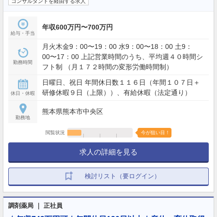
コンサルタントを経由する求人
年収600万円〜700万円
給与・手当
月火木金9：00〜19：00 水9：00〜18：00 土9：
00〜17：00 上記営業時間のうち、平均週４０時間シ
勤務時間
フト制 （月１７２時間の変形労働時間制）
日曜日、祝日 年間休日数１１６日（年間１０７日＋
研修休暇９日（上限））、有給休暇（法定通り）
休日・休暇
熊本県熊本市中央区
勤務地
閲覧状況
今が狙い目！
求人の詳細を見る
検討リスト（要ログイン）
調剤薬局 ｜ 正社員