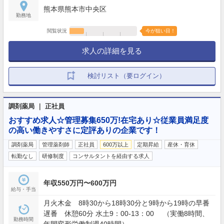
熊本県熊本市中央区
勤務地
閲覧状況
今が狙い目！
求人の詳細を見る
検討リスト（要ログイン）
調剤薬局 ｜ 正社員
おすすめ求人☆管理募集650万!在宅あり☆従業員満足度
の高い働きやすさに定評ありの企業です！
調剤薬局
管理薬剤師
正社員
600万以上
定期昇給
産休・育休
転勤なし
研修制度
コンサルタントを経由する求人
年収550万円〜600万円
給与・手当
月火木金 8時30から18時30分と9時から19時の早番
遅番 休憩60分 水土9：00-13：00 （実働8時間、
勤務時間
年間変形労働制週40時間）