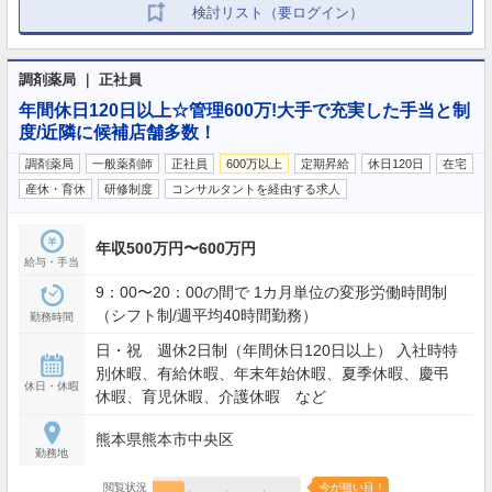
検討リスト（要ログイン）
調剤薬局 ｜ 正社員
年間休日120日以上☆管理600万!大手で充実した手当と制
度/近隣に候補店舗多数！
調剤薬局
一般薬剤師
正社員
600万以上
定期昇給
休日120日
在宅
産休・育休
研修制度
コンサルタントを経由する求人
年収500万円〜600万円
給与・手当
9：00〜20：00の間で 1カ月単位の変形労働時間制
（シフト制/週平均40時間勤務）
勤務時間
日・祝 週休2日制（年間休日120日以上） 入社時特
別休暇、有給休暇、年末年始休暇、夏季休暇、慶弔
休日・休暇
休暇、育児休暇、介護休暇 など
熊本県熊本市中央区
勤務地
閲覧状況
今が狙い目！