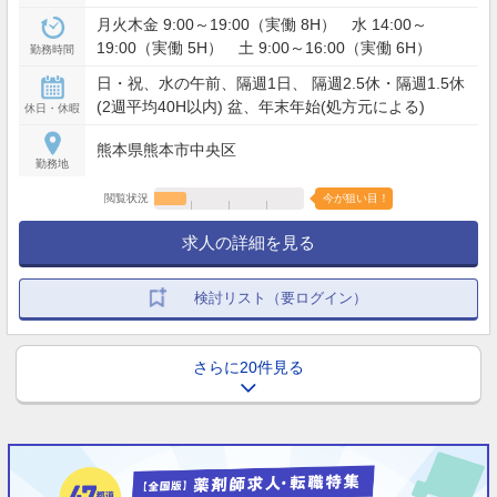
月火木金 9:00～19:00（実働 8H） 水 14:00～
19:00（実働 5H） 土 9:00～16:00（実働 6H）
勤務時間
日・祝、水の午前、隔週1日、 隔週2.5休・隔週1.5休
(2週平均40H以内) 盆、年末年始(処方元による)
休日・休暇
熊本県熊本市中央区
勤務地
閲覧状況
今が狙い目！
求人の詳細を見る
検討リスト（要ログイン）
さらに20件見る