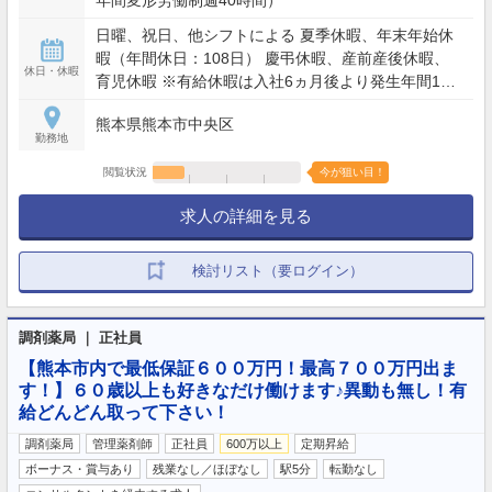
日曜、祝日、他シフトによる 夏季休暇、年末年始休
暇（年間休日：108日） 慶弔休暇、産前産後休暇、
休日・休暇
育児休暇 ※有給休暇は入社6ヵ月後より発生年間10
日間
熊本県熊本市中央区
勤務地
閲覧状況
今が狙い目！
求人の詳細を見る
検討リスト（要ログイン）
調剤薬局 ｜ 正社員
【熊本市内で最低保証６００万円！最高７００万円出ま
す！】６０歳以上も好きなだけ働けます♪異動も無し！有
給どんどん取って下さい！
調剤薬局
管理薬剤師
正社員
600万以上
定期昇給
ボーナス・賞与あり
残業なし／ほぼなし
駅5分
転勤なし