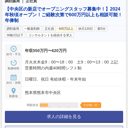
調剤薬局 ｜ 正社員
【中央区の新店でオープニングスタッフ募集中！】2024
年秋頃オープン！ご経験次第で600万円以上も相談可能！
年俸制
調剤薬局
一般薬剤師
正社員
600万以上
休日120日
駅5分
30枚/日以下
コンサルタントを経由する求人
年収550万円〜620万円
給与・手当
月火水木金9：00〜18：00 土9：00〜13：00 上記
営業時間の内週40時間シフト制
勤務時間
日曜日、祝日 有給休暇・年末年始
休日・休暇
熊本県熊本市中央区
勤務地
閲覧状況
今が狙い目！
求人の詳細を見る