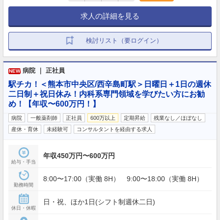
求人の詳細を見る
検討リスト（要ログイン）
病院 ｜ 正社員
NEW
駅チカ！＜熊本市中央区/西辛島町駅＞日曜日＋1日の週休
二日制＋祝日休み！内科系専門領域を学びたい方にお勧
め！【年収〜600万円！】
病院
一般薬剤師
正社員
600万以上
定期昇給
残業なし／ほぼなし
産休・育休
未経験可
コンサルタントを経由する求人
年収450万円〜600万円
給与・手当
8:00〜17:00（実働 8H） 9:00〜18:00（実働 8H）
勤務時間
日・祝、ほか1日(シフト制週休二日)
休日・休暇