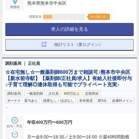
熊本県熊本市中央区
勤務地
閲覧状況
今が狙い目！
求人の詳細を見る
検討リスト（要ログイン）
調剤薬局 ｜ 正社員
☆在宅無し☆一般薬剤師600万まで相談可♪熊本市中央区
【新水前寺駅】【薬剤師/正社員/求人】有給入社後即付与
♪子育て理解◎連休取得も可能でプライベート充実♪
調剤薬局
一般薬剤師
正社員
600万以上
定期昇給
ボーナス・賞与あり
残業なし／ほぼなし
有休推奨
駅5分
皮膚科メイン
…
年収400万円〜600万円
給与・手当
月〜金9:00〜18:30／土9:00〜16:00 ※週40時間勤務