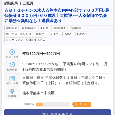
調剤薬局 ｜ 正社員
☆ＢＩＧチャンス求人☆熊本市内中心部で７００万円♪最
低保証６００万円♪６０歳以上大歓迎♪一人薬剤師で気楽
に勤務☆異動なし！退職金あり！
調剤薬局
管理薬剤師
正社員
600万以上
定期昇給
ボーナス・賞与あり
残業なし／ほぼなし
駅5分
転勤なし
コンサルタントを経由する求人
年収600万円〜700万円
給与・手当
9：00〜19：00のうち、 平均週40時間シフト制 （月
172時間の変形労働時間制）
勤務時間
日曜日、祝日 年間休日数１１６日（年間１０７日＋
研修休暇９日（上限））、有給休暇（法定通り）
休日・休暇
熊本県熊本市中央区
勤務地
閲覧状況
今が狙い目！
求人の詳細を見る