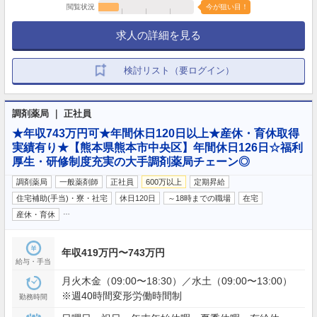
閲覧状況
今が狙い目！
求人の詳細を見る
検討リスト（要ログイン）
調剤薬局 ｜ 正社員
★年収743万円可★年間休日120日以上★産休・育休取得
実績有り★【熊本県熊本市中央区】年間休日126日☆福利
厚生・研修制度充実の大手調剤薬局チェーン◎
調剤薬局
一般薬剤師
正社員
600万以上
定期昇給
住宅補助(手当)・寮・社宅
休日120日
～18時までの職場
在宅
…
産休・育休
年収419万円〜743万円
給与・手当
月火木金（09:00〜18:30）／水土（09:00〜13:00）
※週40時間変形労働時間制
勤務時間