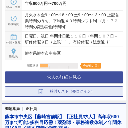
年収600万円〜700万円
給与・手当
月火水木金9：00〜18：00 土9：00〜13：00 上記営
業時間のうち、平均週４０時間シフト制 （月１７２
勤務時間
時間の変形労働時間制）
日曜日、祝日 年間休日数１１６日（年間１０７日＋
研修休暇９日（上限））、有給休暇（法定通り）
休日・休暇
熊本県熊本市中央区
勤務地
閲覧状況
今が狙い目！
求人の詳細を見る
検討リスト（要ログイン）
調剤薬局 ｜ 正社員
熊本市中央区【藤崎宮前駅】【正社員/求人】高年収600
万まで可能♪多科目応需！薬剤師・事務複数体制／年間休