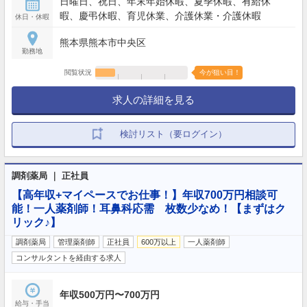
日曜日、祝日、年末年始休暇、夏季休暇、有給休
暇、慶弔休暇、育児休業、介護休業・介護休暇
休日・休暇
熊本県熊本市中央区
勤務地
閲覧状況
今が狙い目！
求人の詳細を見る
検討リスト（要ログイン）
調剤薬局 ｜ 正社員
【高年収+マイペースでお仕事！】年収700万円相談可
能！一人薬剤師！耳鼻科応需 枚数少なめ！【まずはク
リック♪】
調剤薬局
管理薬剤師
正社員
600万以上
一人薬剤師
コンサルタントを経由する求人
年収500万円〜700万円
給与・手当