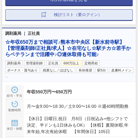
検討リスト（要ログイン）
調剤薬局 ｜ 正社員
☆年収650万まで相談可♪熊本市中央区【新水前寺駅】
【管理薬剤師/正社員/求人】☆在宅なし☆駅チカ☆若手か
らベテランまで活躍中♪◎連休取得も可能♪
調剤薬局
管理薬剤師
正社員
600万以上
定期昇給
ボーナス・賞与あり
残業なし／ほぼなし
有休推奨
駅5分
皮膚科メイン
…
年収550万円〜650万円
給与・手当
月〜金9:00〜18:30／土9:00〜16:00 ※週40時間勤務
勤務時間
【休日】日曜日,祝日 月8日（日祝込み+他シフトで
決定、半ドンも1日休みもOK） 【休暇】夏期休暇,年
休日・休暇
末年始,年次有給休暇 【年間休日】105日