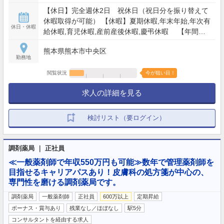
【休日】完全週休2日 祝休日（祝日分を振り替えて
休暇取得が可能） 【休暇】夏期休暇,年末年始,年次有
休日・休暇
給休暇,育児休暇,産前産後休暇,慶弔休暇 【年間休
日】120日
熊本県熊本市中央区
勤務地
閲覧状況
今が狙い目！
求人の詳細を見る
検討リスト（要ログイン）
調剤薬局 ｜ 正社員
≪一般薬剤師で年収550万円も可能≫数年で管理薬剤師を
目指せるキャリアパスあり！皮膚科の処方箋が中心の、
専門性を磨ける調剤薬局です。
調剤薬局
一般薬剤師
正社員
600万以上
定期昇給
ボーナス・賞与あり
残業なし／ほぼなし
駅5分
コンサルタントを経由する求人