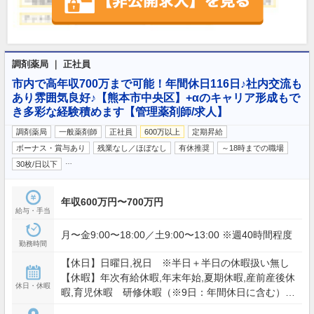
調剤薬局 ｜ 正社員
市内で高年収700万まで可能！年間休日116日♪社内交流も
あり雰囲気良好♪【熊本市中央区】+αのキャリア形成もで
き多彩な経験積めます【管理薬剤師/求人】
調剤薬局
一般薬剤師
正社員
600万以上
定期昇給
ボーナス・賞与あり
残業なし／ほぼなし
有休推奨
～18時までの職場
…
30枚/日以下
年収600万円〜700万円
給与・手当
月〜金9:00〜18:00／土9:00〜13:00 ※週40時間程度
勤務時間
【休日】日曜日,祝日 ※半日＋半日の休暇扱い無し
【休暇】年次有給休暇,年末年始,夏期休暇,産前産後休
休日・休暇
暇,育児休暇 研修休暇（※9日：年間休日に含む）
【年間休日】116日