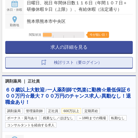
日曜日、祝日 年間休日数１１６日（年間１０７日＋
研修休暇９日（上限））、有給休暇（法定通り）
休日・休暇
熊本県熊本市中央区
勤務地
閲覧状況
今が狙い目！
求人の詳細を見る
検討リスト（要ログイン）
調剤薬局 ｜ 正社員
６０歳以上大歓迎♪一人薬剤師で気楽に勤務☆最低保証６
００万円☆最大７００万円のチャンス求人♪異動なし！退
職金あり！
調剤薬局
管理薬剤師
正社員
600万以上
定期昇給
ボーナス・賞与あり
残業なし／ほぼなし
～18時までの職場
転勤なし
コンサルタントを経由する求人