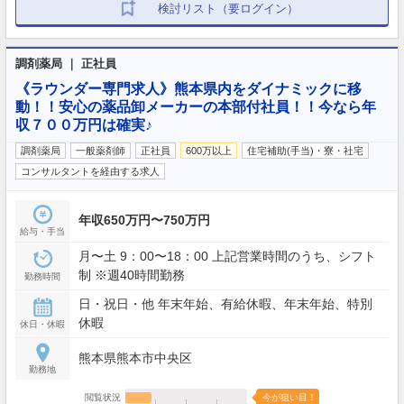
検討リスト（要ログイン）
調剤薬局 ｜ 正社員
《ラウンダー専門求人》熊本県内をダイナミックに移
動！！安心の薬品卸メーカーの本部付社員！！今なら年
収７００万円は確実♪
調剤薬局
一般薬剤師
正社員
600万以上
住宅補助(手当)・寮・社宅
コンサルタントを経由する求人
年収650万円〜750万円
給与・手当
月〜土 9：00〜18：00 上記営業時間のうち、シフト
制 ※週40時間勤務
勤務時間
日・祝日・他 年末年始、有給休暇、年末年始、特別
休暇
休日・休暇
熊本県熊本市中央区
勤務地
閲覧状況
今が狙い目！