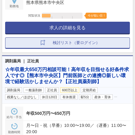
熊本県熊本市中央区
勤務地
閲覧状況
今が狙い目！
求人の詳細を見る
検討リスト（要ログイン）
調剤薬局 ｜ 正社員
☆年収最大650万円相談可能！高年収を目指せる好条件求
人です◎【熊本市中央区】門前医師との連携◎新しい環
境で経験活かしませんか？【正社員薬剤師】
調剤薬局
一般薬剤師
正社員
600万以上
定期昇給
…
残業なし／ほぼなし
休日120日
有休推奨
駅5分
産休・育休
年収500万円〜650万円
給与・手当
月〜日・祝（早番）10:00〜19:00／（遅番）11:00〜
20:00
勤務時間