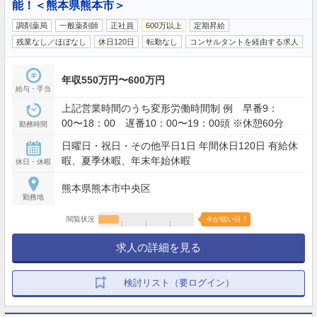
能！＜熊本県熊本市＞
調剤薬局
一般薬剤師
正社員
600万以上
定期昇給
残業なし／ほぼなし
休日120日
転勤なし
コンサルタントを経由する求人
年収550万円〜600万円
給与・手当
上記営業時間のうち変形労働時間制 例 早番9：
00〜18：00 遅番10：00〜19：00頭 ※休憩60分
勤務時間
日曜日・祝日・その他平日1日 年間休日120日 有給休
暇、夏季休暇、年末年始休暇
休日・休暇
熊本県熊本市中央区
勤務地
閲覧状況
今が狙い目！
求人の詳細を見る
検討リスト（要ログイン）