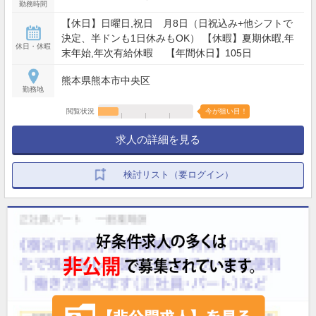
勤務時間
【休日】日曜日,祝日 月8日（日祝込み+他シフトで
決定、半ドンも1日休みもOK） 【休暇】夏期休暇,年
休日・休暇
末年始,年次有給休暇 【年間休日】105日
熊本県熊本市中央区
勤務地
閲覧状況
今が狙い目！
求人の詳細を見る
検討リスト（要ログイン）