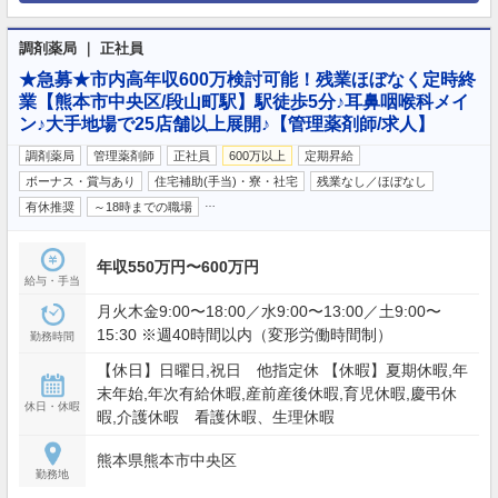
調剤薬局 ｜ 正社員
★急募★市内高年収600万検討可能！残業ほぼなく定時終
業【熊本市中央区/段山町駅】駅徒歩5分♪耳鼻咽喉科メイ
ン♪大手地場で25店舗以上展開♪【管理薬剤師/求人】
調剤薬局
管理薬剤師
正社員
600万以上
定期昇給
ボーナス・賞与あり
住宅補助(手当)・寮・社宅
残業なし／ほぼなし
…
有休推奨
～18時までの職場
年収550万円〜600万円
給与・手当
月火木金9:00〜18:00／水9:00〜13:00／土9:00〜
15:30 ※週40時間以内（変形労働時間制）
勤務時間
【休日】日曜日,祝日 他指定休 【休暇】夏期休暇,年
末年始,年次有給休暇,産前産後休暇,育児休暇,慶弔休
休日・休暇
暇,介護休暇 看護休暇、生理休暇
熊本県熊本市中央区
勤務地