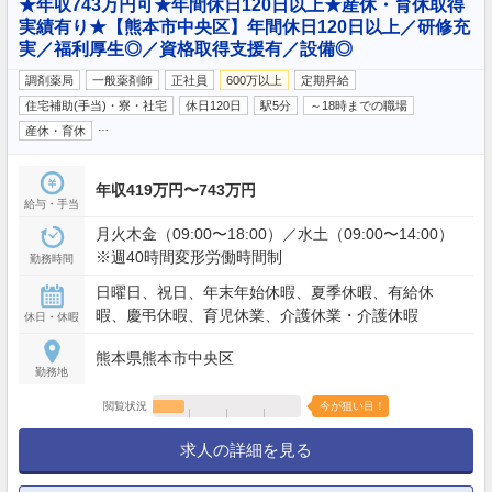
★年収743万円可★年間休日120日以上★産休・育休取得
実績有り★【熊本市中央区】年間休日120日以上／研修充
実／福利厚生◎／資格取得支援有／設備◎
調剤薬局
一般薬剤師
正社員
600万以上
定期昇給
住宅補助(手当)・寮・社宅
休日120日
駅5分
～18時までの職場
…
産休・育休
年収419万円〜743万円
給与・手当
月火木金（09:00〜18:00）／水土（09:00〜14:00）
※週40時間変形労働時間制
勤務時間
日曜日、祝日、年末年始休暇、夏季休暇、有給休
暇、慶弔休暇、育児休業、介護休業・介護休暇
休日・休暇
熊本県熊本市中央区
勤務地
閲覧状況
今が狙い目！
求人の詳細を見る