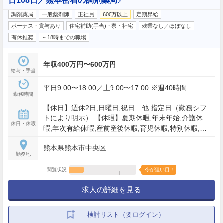
日108日／熊本密着の調剤薬局♪
調剤薬局
一般薬剤師
正社員
600万以上
定期昇給
ボーナス・賞与あり
住宅補助(手当)・寮・社宅
残業なし／ほぼなし
…
有休推奨
～18時までの職場
年収400万円〜600万円
給与・手当
平日9:00〜18:00／土9:00〜17:00 ※週40時間
勤務時間
【休日】週休2日,日曜日,祝日 他 指定日（勤務シフ
トにより明示） 【休暇】夏期休暇,年末年始,介護休
休日・休暇
暇,年次有給休暇,産前産後休暇,育児休暇,特別休暇,慶
弔休暇 夏季休暇：1日 年末年始：4日 年次有給休
熊本県熊本市中央区
暇：入社６か月後法廷通り付与 【年間休日】108日
勤務地
閲覧状況
今が狙い目！
求人の詳細を見る
検討リスト（要ログイン）