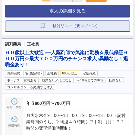
求人の詳細を見る
検討リスト（要ログイン）
調剤薬局 ｜ 正社員
６０歳以上大歓迎♪一人薬剤師で気楽に勤務☆最低保証６
００万円☆最大７００万円のチャンス求人♪異動なし！退
職金あり！
調剤薬局
管理薬剤師
正社員
600万以上
定期昇給
ボーナス・賞与あり
残業なし／ほぼなし
～18時までの職場
転勤なし
コンサルタントを経由する求人
年収600万円〜700万円
給与・手当
月火水木金9：00〜18：00 土9：00〜13：00 上記営
業時間のうち、平均週４０時間シフト制 （月１７２
勤務時間
時間の変形労働時間制）