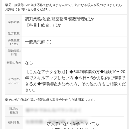
薬局・病院等への直接応募ではありませんので、気になる求人が見つかりましたら
お気軽にお問い合わせください。
調剤業務/監査/服薬指導/薬歴管理/ほか
業務内容
【科目】総合、ほか
処方枚数
募集職種
一般薬剤師 (1)
(人数)
営業(開院)
時間
なし
転勤の有無
【こんなアナタを歓迎】◆6年制卒業の方◆経験10〜20
年でスキルアップしたい方 ◆即日〜3か月以内に転職で
その他の
コメント
きる方◆転職経験少なめの方、その他の方もご相談くだ
さい。
※その他労働条件等の情報は求人取扱会社から別途明示します。
職場の
雰囲気
福利厚生
求人票にない情報についても