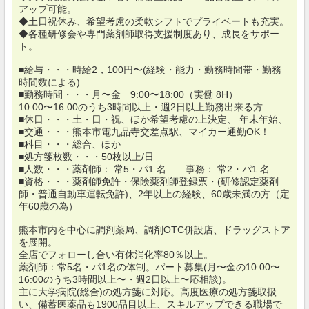
アップ可能。
◆土日祝休み、希望考慮の柔軟シフトでプライベートも充実。
◆各種研修会や専門薬剤師取得支援制度あり、成長をサポー
ト。
■給与・・・時給2，100円〜(経験・能力・勤務時間帯・勤務
時間数による)
■勤務時間・・・月〜金 9:00〜18:00（実働 8H）
10:00〜16:00のうち3時間以上・週2日以上勤務出来る方
■休日・・・土・日・祝、ほか希望考慮の上決定、 年末年始、
■交通・・・熊本市電九品寺交差点駅、マイカー通勤OK！
■科目・・・総合、ほか
■処方箋枚数・・・50枚以上/日
■人数・・・薬剤師： 常5・パ1 名 事務： 常2・パ1 名
■資格・・・薬剤師免許・保険薬剤師登録票・(研修認定薬剤
師・普通自動車運転免許)、2年以上の経験、60歳未満の方（定
年60歳の為）
熊本市内を中心に調剤薬局、調剤OTC併設店、ドラッグストア
を展開。
全店でフォローし合い有休消化率80％以上。
薬剤師：常5名・パ1名の体制。パート募集(月〜金の10:00〜
16:00のうち3時間以上〜・週2日以上〜応相談)。
主に大学病院(総合)の処方箋に対応。高度医療の処方箋取扱
い、備蓄医薬品も1900品目以上、スキルアップできる職場で