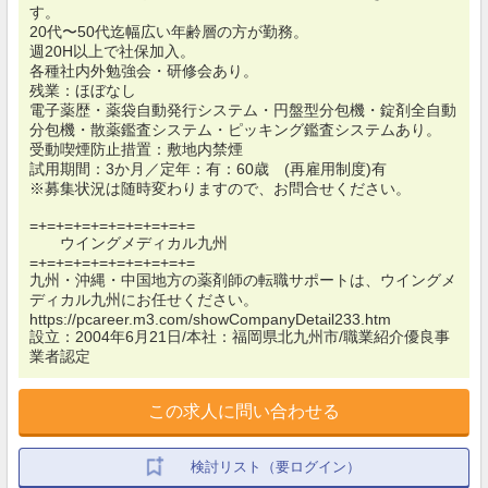
す。
20代〜50代迄幅広い年齢層の方が勤務。
週20H以上で社保加入。
各種社内外勉強会・研修会あり。
残業：ほぼなし
電子薬歴・薬袋自動発行システム・円盤型分包機・錠剤全自動
分包機・散薬鑑査システム・ピッキング鑑査システムあり。
受動喫煙防止措置：敷地内禁煙
試用期間：3か月／定年：有：60歳 (再雇用制度)有
※募集状況は随時変わりますので、お問合せください。
=+=+=+=+=+=+=+=+=+=
ウイングメディカル九州
=+=+=+=+=+=+=+=+=+=
九州・沖縄・中国地方の薬剤師の転職サポートは、ウイングメ
ディカル九州にお任せください。
https://pcareer.m3.com/showCompanyDetail233.htm
設立：2004年6月21日/本社：福岡県北九州市/職業紹介優良事
業者認定
この求人に問い合わせる
検討リスト（要ログイン）