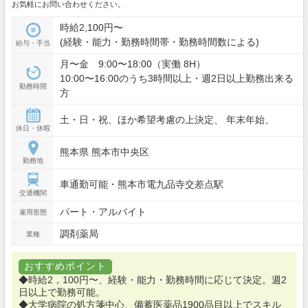
お気軽にお問い合わせください。
時給2,100円〜
(経験・能力・勤務時間帯・勤務時間数による)
給与・手当
月〜金 9:00〜18:00（実働 8H）
10:00〜16:00のうち3時間以上・週2日以上勤務出来る
勤務時間
方
土・日・祝、ほか希望考慮の上決定、 年末年始、
休日・休暇
熊本県 熊本市中央区
勤務地
車通勤可能・熊本市電九品寺交差点駅
交通機関
パート・アルバイト
雇用形態
調剤薬局
業種
おすすめポイント
◆時給2，100円〜、経験・能力・勤務時間に応じて決定。週2
日以上で勤務可能。
◆大学病院の処方箋中心、備蓄医薬品1900品目以上でスキル