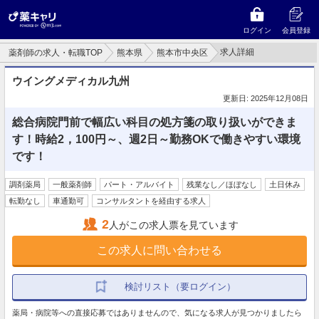
ログイン
会員登録
求人詳細
薬剤師の求人・転職TOP
熊本県
熊本市中央区
ウイングメディカル九州
更新日: 2025年12月08日
総合病院門前で幅広い科目の処方箋の取り扱いができま
す！時給2，100円～、週2日～勤務OKで働きやすい環境
です！
調剤薬局
一般薬剤師
パート・アルバイト
残業なし／ほぼなし
土日休み
転勤なし
車通勤可
コンサルタントを経由する求人
2
人がこの求人票を見ています
この求人に問い合わせる
検討リスト（要ログイン）
薬局・病院等への直接応募ではありませんので、気になる求人が見つかりましたら