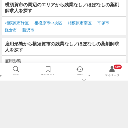
横須賀市の周辺のエリアから残業なし／ほぼなしの薬剤
師求人を探す
相模原市緑区
相模原市中央区
相模原市南区
平塚市
鎌倉市
藤沢市
雇用形態から横須賀市の残業なし／ほぼなしの薬剤師求
人を探す
雇用形態
正社員
契約社員
派遣
パート・アルバイト
new
検索
検討リスト
履歴
マイページ
TOP
m3.comログインで
求人探しがもっと便利に
最近チェックした求人一覧
薬剤師の転職成功ガイド
希望に合う新着求人を通知
コンサルタントに転職相談
人気求人を通知メールで逃さずキャッチ
検討中の求人を保存
利用規約
個人情報の取り扱いについて
求人をキープして、比較・検討できる