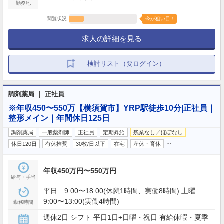
勤務地
閲覧状況
今が狙い目！
求人の詳細を見る
検討リスト（要ログイン）
調剤薬局 ｜ 正社員
※年収450〜550万【横須賀市】YRP駅徒歩10分|正社員｜
整形メイン｜年間休日125日
調剤薬局
一般薬剤師
正社員
定期昇給
残業なし／ほぼなし
…
休日120日
有休推奨
30枚/日以下
在宅
産休・育休
年収450万円〜550万円
給与・手当
平日 9:00〜18:00(休憩1時間、実働8時間) 土曜
9:00〜13:00(実働4時間)
勤務時間
週休2日 シフト 平日1日+日曜・祝日 有給休暇・夏季