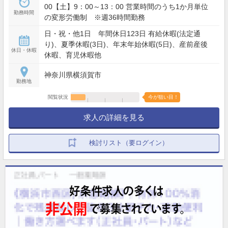
00【土】9：00～13：00 営業時間のうち1か月単位
勤務時間
の変形労働制 ※週36時間勤務
日・祝・他1日 年間休日123日 有給休暇(法定通
り)、夏季休暇(3日)、年末年始休暇(5日)、産前産後
休日・休暇
休暇、育児休暇他
神奈川県横須賀市
勤務地
閲覧状況
今が狙い目！
求人の詳細を見る
検討リスト（要ログイン）