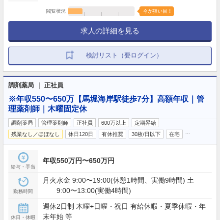
閲覧状況
今が狙い目！
求人の詳細を見る
検討リスト（要ログイン）
調剤薬局 ｜ 正社員
※年収550〜650万【馬堀海岸駅徒歩7分】高額年収｜管
理薬剤師｜木曜固定休
調剤薬局
管理薬剤師
正社員
600万以上
定期昇給
…
残業なし／ほぼなし
休日120日
有休推奨
30枚/日以下
在宅
年収550万円〜650万円
給与・手当
月火水金 9:00〜19:00(休憩1時間、実働9時間) 土
9:00〜13:00(実働4時間)
勤務時間
週休2日制 木曜+日曜・祝日 有給休暇・夏季休暇・年
末年始 等
休日・休暇