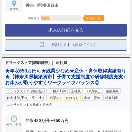
神奈川県横須賀市
勤務地
閲覧状況
今が狙い目！
求人の詳細を見る
検討リスト（要ログイン）
ドラッグストア(調剤併設) ｜ 正社員
★年収650万円可★残業少なめ★産休・育休取得実績有り
★【神奈川県横須賀市】子育て支援制度や研修制度充実♪
お休みが取りやすくワークライフバランス◎
ドラッグストア(調剤併設)
一般薬剤師
正社員
600万以上
定期昇給
住宅補助(手当)・寮・社宅
残業なし／ほぼなし
産休・育休
研修制度
コンサルタントを経由する求人
年収480万円〜650万円
給与・手当