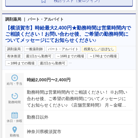
検討リスト（要ログイン）
調剤薬局 ｜ パート・アルバイト
【横須賀市】時給最大2,400円★勤務時間は営業時間内で
ご相談ください！お問い合わせ後、ご希望の勤務時間に
ついてメッセージにてお知らせください♪
調剤薬局
一般薬剤師
パート・アルバイト
残業なし／ほぼなし
有休推奨
週1日から勤務可
～16時までの職場
～17時までの職場
…
～18時までの職場
週2日から勤務可
時給2,000円〜2,400円
給与・手当
勤務時間は営業時間内でご相談ください！ ※お問い
合わせ後、ご希望の勤務時間についてメッセージに
勤務時間
てお知らせください♪ 《店舗営業時間》 月～金曜
9:00～18:00 土曜 9:00～13:00
勤務日以外
休日・休暇
神奈川県横須賀市
勤務地