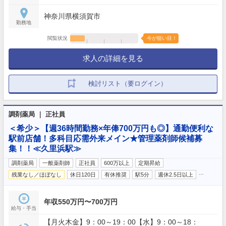
神奈川県横須賀市
勤務地
閲覧状況
今が狙い目！
求人の詳細を見る
検討リスト（要ログイン）
調剤薬局 ｜ 正社員
＜希少＞【週36時間勤務×年俸700万円も◎】通勤便利な
駅前店舗！多科目応需外来メイン★管理薬剤師候補募
集！！≪久里浜駅≫
調剤薬局
一般薬剤師
正社員
600万以上
定期昇給
…
残業なし／ほぼなし
休日120日
有休推奨
駅5分
週休2.5日以上
年収550万円〜700万円
給与・手当
【月火木金】9：00～19：00【水】9：00～18：