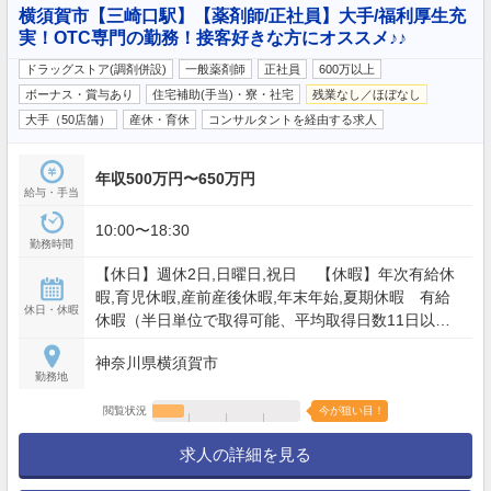
横須賀市【三崎口駅】【薬剤師/正社員】大手/福利厚生充
実！OTC専門の勤務！接客好きな方にオススメ♪♪
ドラッグストア(調剤併設)
一般薬剤師
正社員
600万以上
ボーナス・賞与あり
住宅補助(手当)・寮・社宅
残業なし／ほぼなし
大手（50店舗）
産休・育休
コンサルタントを経由する求人
年収500万円〜650万円
給与・手当
10:00〜18:30
勤務時間
【休日】週休2日,日曜日,祝日 【休暇】年次有給休
暇,育児休暇,産前産後休暇,年末年始,夏期休暇 有給
休日・休暇
休暇（半日単位で取得可能、平均取得日数11日以
上）、特別有給休暇 、5日連続休暇制度（年1回以
神奈川県横須賀市
上、取得率151%） 【年間休日】117日
勤務地
閲覧状況
今が狙い目！
求人の詳細を見る