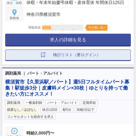
休暇・年末年始慶弔休暇・産休育休 年間休日125日
休日・休暇
神奈川県横須賀市
勤務地
閲覧状況
今が狙い目！
求人の詳細を見る
検討リスト（要ログイン）
調剤薬局 ｜ パート・アルバイト
横須賀市【久里浜駅／パート】週5日フルタイムパート募
集！駅徒歩3分｜皮膚科メイン×30枚｜ゆとりを持って働
きたい方にオススメ！
調剤薬局
一般薬剤師
パート・アルバイト
定期昇給
残業なし／ほぼなし
休日120日
駅5分
30枚/日以下
コンサルタントを経由する求人
時給2,000円〜