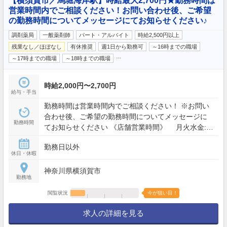
【横須賀市／馬堀海岸駅】時給最大2,700円★勤務時間は
営業時間内でご相談ください！お問い合わせ後、ご希望
の勤務時間についてメッセージにてお知らせください♪
調剤薬局
一般薬剤師
パート・アルバイト
時給2,500円以上
残業なし／ほぼなし
有休推奨
週1日から勤務可
～16時までの職場
…
～17時までの職場
～18時までの職場
時給2,000円〜2,700円
給与・手当
勤務時間は営業時間内でご相談ください！ ※お問い
合わせ後、ご希望の勤務時間についてメッセージに
勤務時間
てお知らせください 《店舗営業時間》 月火水金:
09:00 - 19:00 土: 09:00 - 13:00
勤務日以外
休日・休暇
神奈川県横須賀市
勤務地
閲覧状況
今が狙い目！
求人の詳細を見る