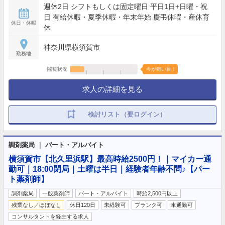
週休2日 シフトもしくは固定曜日 平日1日+日曜・祝
日 有給休暇・夏季休暇・年末年始 慶弔休暇・産休育
休日・休暇
休
神奈川県横須賀市
勤務地
閲覧状況
今が狙い目！
求人の詳細を見る
検討リスト（要ログイン）
調剤薬局 ｜ パート・アルバイト
横須賀市【北久里浜駅】最高時給2500円！｜マイカー通
勤可｜18:00閉局｜土曜は半日｜経験者年齢不問♪【パー
ト薬剤師】
調剤薬局
一般薬剤師
パート・アルバイト
時給2,500円以上
残業なし／ほぼなし
休日120日
未経験可
ブランク可
車通勤可
コンサルタントを経由する求人