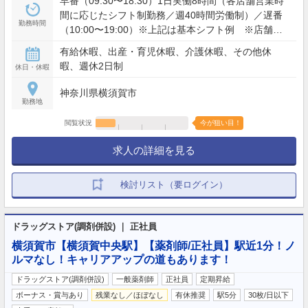
早番（09:30〜18:30）1日実働8時間（各店舗営業時
間に応じたシフト制勤務／週40時間労働制）／遅番
勤務時間
（10:00〜19:00）※上記は基本シフト例 ※店舗の
営業時間により他シフトあり
有給休暇、出産・育児休暇、介護休暇、その他休
暇、週休2日制
休日・休暇
神奈川県横須賀市
勤務地
閲覧状況
今が狙い目！
求人の詳細を見る
検討リスト（要ログイン）
ドラッグストア(調剤併設) ｜ 正社員
横須賀市【横須賀中央駅】【薬剤師/正社員】駅近1分！ノ
ルマなし！キャリアアップの道もあります！
ドラッグストア(調剤併設)
一般薬剤師
正社員
定期昇給
ボーナス・賞与あり
残業なし／ほぼなし
有休推奨
駅5分
30枚/日以下