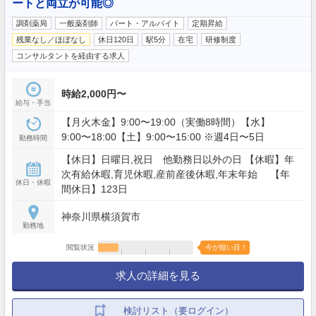
ートと両立が可能◎
調剤薬局
一般薬剤師
パート・アルバイト
定期昇給
残業なし／ほぼなし
休日120日
駅5分
在宅
研修制度
コンサルタントを経由する求人
時給2,000円〜
給与・手当
【月火木金】9:00〜19:00（実働8時間）【水】
9:00〜18:00【土】9:00〜15:00 ※週4日〜5日
勤務時間
【休日】日曜日,祝日 他勤務日以外の日 【休暇】年
次有給休暇,育児休暇,産前産後休暇,年末年始 【年
休日・休暇
間休日】123日
神奈川県横須賀市
勤務地
閲覧状況
今が狙い目！
求人の詳細を見る
検討リスト（要ログイン）