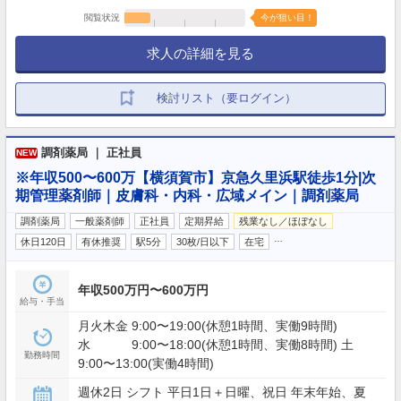
閲覧状況
今が狙い目！
求人の詳細を見る
検討リスト（要ログイン）
調剤薬局 ｜ 正社員
NEW
※年収500〜600万【横須賀市】京急久里浜駅徒歩1分|次
期管理薬剤師｜皮膚科・内科・広域メイン｜調剤薬局
調剤薬局
一般薬剤師
正社員
定期昇給
残業なし／ほぼなし
…
休日120日
有休推奨
駅5分
30枚/日以下
在宅
年収500万円〜600万円
給与・手当
月火木金 9:00〜19:00(休憩1時間、実働9時間)
水 9:00〜18:00(休憩1時間、実働8時間) 土
勤務時間
9:00〜13:00(実働4時間)
週休2日 シフト 平日1日＋日曜、祝日 年末年始、夏