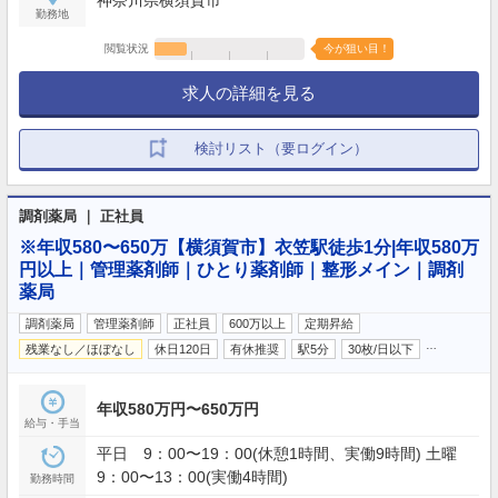
勤務地
閲覧状況
今が狙い目！
求人の詳細を見る
検討リスト（要ログイン）
調剤薬局 ｜ 正社員
※年収580〜650万【横須賀市】衣笠駅徒歩1分|年収580万
円以上｜管理薬剤師｜ひとり薬剤師｜整形メイン｜調剤
薬局
調剤薬局
管理薬剤師
正社員
600万以上
定期昇給
…
残業なし／ほぼなし
休日120日
有休推奨
駅5分
30枚/日以下
年収580万円〜650万円
給与・手当
平日 9：00〜19：00(休憩1時間、実働9時間) 土曜
9：00〜13：00(実働4時間)
勤務時間