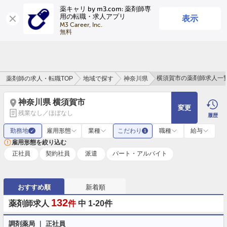
薬キャリ by m3.com: 薬剤師専
表示
用の転職・求人アプリ
ログイン
会員登録
M3 Career, Inc.

無料
横須賀市の薬剤師求人一
薬剤師の求人・転職TOP
地域で探す
神奈川県
神奈川県 横須賀市
変更
残業なし／ほぼなし
履歴
勤務地
雇用形態
業種
こだわり
職種
給与
✓
1
雇用形態を絞り込む
正社員
契約社員
派遣
パート・アルバイト
おすすめ順
新着順
132
薬剤師求人
件
中 1-20件
調剤薬局 ｜ 正社員