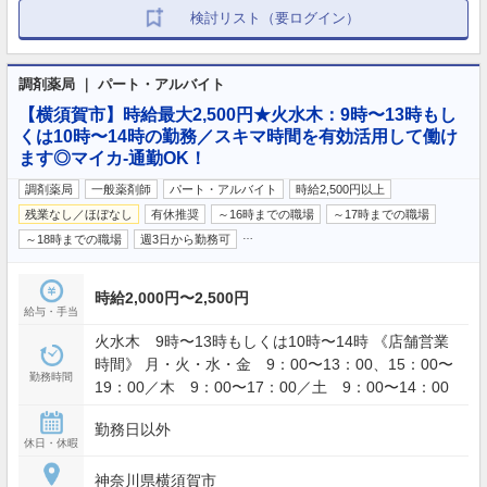
検討リスト（要ログイン）
調剤薬局 ｜ パート・アルバイト
【横須賀市】時給最大2,500円★火水木：9時〜13時もし
くは10時〜14時の勤務／スキマ時間を有効活用して働け
ます◎マイカ-通勤OK！
調剤薬局
一般薬剤師
パート・アルバイト
時給2,500円以上
残業なし／ほぼなし
有休推奨
～16時までの職場
～17時までの職場
…
～18時までの職場
週3日から勤務可
時給2,000円〜2,500円
給与・手当
火水木 9時〜13時もしくは10時〜14時 《店舗営業
時間》 月・火・水・金 9：00〜13：00、15：00〜
勤務時間
19：00／木 9：00〜17：00／土 9：00〜14：00
勤務日以外
休日・休暇
神奈川県横須賀市