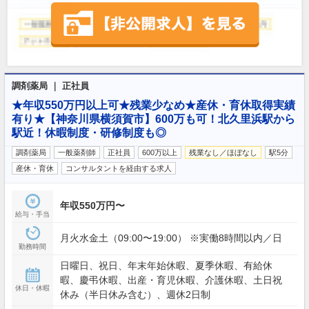
調剤薬局 ｜ 正社員
★年収550万円以上可★残業少なめ★産休・育休取得実績
有り★【神奈川県横須賀市】600万も可！北久里浜駅から
駅近！休暇制度・研修制度も◎
調剤薬局
一般薬剤師
正社員
600万以上
残業なし／ほぼなし
駅5分
産休・育休
コンサルタントを経由する求人
年収550万円〜
給与・手当
月火水金土（09:00〜19:00） ※実働8時間以内／日
勤務時間
日曜日、祝日、年末年始休暇、夏季休暇、有給休
暇、慶弔休暇、出産・育児休暇、介護休暇、土日祝
休日・休暇
休み（半日休み含む）、週休2日制