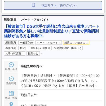
検討リスト（要ログイン）
調剤薬局 ｜ パート・アルバイト
【横須賀市】DGS大手で調剤に専念出来る環境／パート
薬剤師募集／嬉しい社員割引制度あり／直近で保険調剤
経験がある方を募集中♪
調剤薬局
一般薬剤師
パート・アルバイト
残業なし／ほぼなし
有休推奨
駅5分
週3日から勤務可
短時間勤務(1日6h以下)
…
大手（50店舗）
転勤なし
時給2,000円〜
給与・手当
【勤務日数】週3日以上 【勤務時間】9：00〜19：00
の間で1日5時間程度 9：00から勤務できる方、もし
勤務時間
くは19：00まで勤務できる方 【曜日】月〜日の中で
応相談（土日勤務できる方歓迎）
勤務日以外
休日・休暇
神奈川県横須賀市