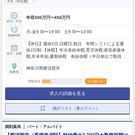
…
大手（50店舗）
年収500万円〜650万円
給与・手当
月-金9:30〜19:00、土9:30〜13:00
勤務時間
【休日】週休2日,日曜日,祝日 年間シフトによる週
休2日制 【休暇】年次有給休暇,育児休暇,産前産後休
休日・休暇
暇,年末年始,夏期休暇 有給休暇（半日単位で取得可
能、平均取得日数11日以上）、特別有給休暇 、5日
神奈川県横須賀市
連続休暇制度（年1回以上、取得率152%） 【年間休
勤務地
日】117日
閲覧状況
今が狙い目！
求人の詳細を見る
検討リスト（要ログイン）
調剤薬局 ｜ パート・アルバイト