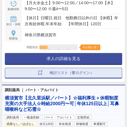
【月火水金土】9:00〜12:00／14:00〜17:00【木】
9:00〜12:00 ※週4〜5日
勤務時間
【休日】日曜日,祝日 他勤務日以外の日 【休暇】年
次有給休暇,年末年始 【年間休日】120日
休日・休暇
神奈川県横須賀市
勤務地
閲覧状況
今が狙い目！
求人の詳細を見る
検討リスト（要ログイン）
調剤薬局 ｜ パート・アルバイト
横須賀市【北久里浜駅／パート】☆福利厚生＋休暇制度
充実の大手法人☆時給2000円〜可│年休125日以上│耳鼻
咽喉科など応需☆
調剤薬局
一般薬剤師
パート・アルバイト
定期昇給
残業なし／ほぼなし
休日120日
有休推奨
研修制度
車通勤可