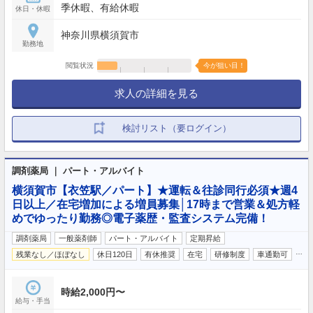
季休暇、有給休暇
休日・休暇
神奈川県横須賀市
勤務地
閲覧状況
今が狙い目！
求人の詳細を見る
検討リスト（要ログイン）
調剤薬局 ｜ パート・アルバイト
横須賀市【衣笠駅／パート】★運転＆往診同行必須★週4
日以上／在宅増加による増員募集│17時まで営業＆処方軽
めでゆったり勤務◎電子薬歴・監査システム完備！
調剤薬局
一般薬剤師
パート・アルバイト
定期昇給
…
残業なし／ほぼなし
休日120日
有休推奨
在宅
研修制度
車通勤可
時給2,000円〜
給与・手当