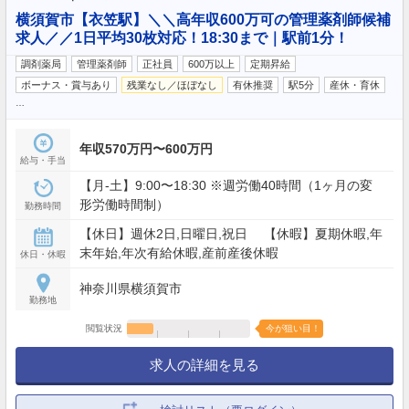
横須賀市【衣笠駅】＼＼高年収600万可の管理薬剤師候補
求人／／1日平均30枚対応！18:30まで｜駅前1分！
調剤薬局
管理薬剤師
正社員
600万以上
定期昇給
ボーナス・賞与あり
残業なし／ほぼなし
有休推奨
駅5分
産休・育休
…
年収570万円〜600万円
給与・手当
【月‐土】9:00〜18:30 ※週労働40時間（1ヶ月の変
形労働時間制）
勤務時間
【休日】週休2日,日曜日,祝日 【休暇】夏期休暇,年
末年始,年次有給休暇,産前産後休暇
休日・休暇
神奈川県横須賀市
勤務地
閲覧状況
今が狙い目！
求人の詳細を見る