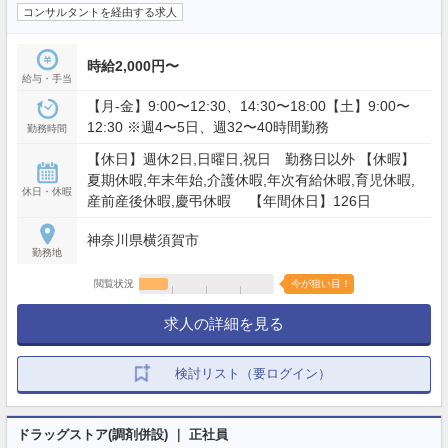
コンサルタントを経由する求人
時給2,000円〜
給与・手当
【月-金】9:00〜12:30、14:30〜18:00【土】9:00〜
12:30 ※週4〜5日、週32〜40時間勤務
勤務時間
【休日】週休2日,日曜日,祝日 勤務日以外 【休暇】
夏期休暇,年末年始,介護休暇,年次有給休暇,育児休暇,
休日・休暇
産前産後休暇,慶弔休暇 【年間休日】126日
神奈川県横須賀市
勤務地
閲覧状況
今が狙い目！
求人の詳細を見る
検討リスト（要ログイン）
ドラッグストア(調剤併設) ｜ 正社員