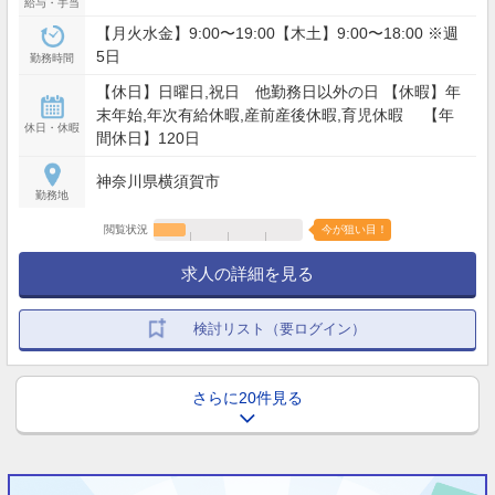
給与・手当
【月火水金】9:00〜19:00【木土】9:00〜18:00 ※週
5日
勤務時間
【休日】日曜日,祝日 他勤務日以外の日 【休暇】年
末年始,年次有給休暇,産前産後休暇,育児休暇 【年
休日・休暇
間休日】120日
神奈川県横須賀市
勤務地
閲覧状況
今が狙い目！
求人の詳細を見る
検討リスト（要ログイン）
さらに20件見る