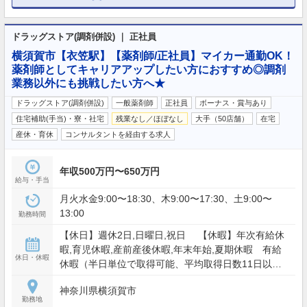
ドラッグストア(調剤併設) ｜ 正社員
横須賀市【衣笠駅】【薬剤師/正社員】マイカー通勤OK！
薬剤師としてキャリアアップしたい方におすすめ◎調剤
業務以外にも挑戦したい方へ★
ドラッグストア(調剤併設)
一般薬剤師
正社員
ボーナス・賞与あり
住宅補助(手当)・寮・社宅
残業なし／ほぼなし
大手（50店舗）
在宅
産休・育休
コンサルタントを経由する求人
年収500万円〜650万円
給与・手当
月火水金9:00〜18:30、木9:00〜17:30、土9:00〜
13:00
勤務時間
【休日】週休2日,日曜日,祝日 【休暇】年次有給休
暇,育児休暇,産前産後休暇,年末年始,夏期休暇 有給
休日・休暇
休暇（半日単位で取得可能、平均取得日数11日以
上）、特別有給休暇 、5日連続休暇制度（年1回以
神奈川県横須賀市
上、取得率154%） 【年間休日】117日
勤務地