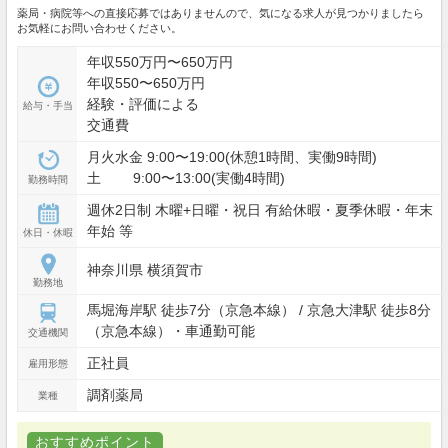
薬局・病院等への直接応募ではありませんので、気になる求人が見つかりましたら
お気軽にお問い合わせください。
年収550万円〜650万円
年収550〜650万円
経験・評価による
給与・手当
交通費
月火水金 9:00〜19:00(休憩1時間、実働9時間)
土 9:00〜13:00(実働4時間)
勤務時間
週休2日制 木曜+日曜・祝日 有給休暇・夏季休暇・年末
年始 等
休日・休暇
神奈川県 横須賀市
勤務地
馬堀海岸駅 徒歩7分（京急本線） / 京急大津駅 徒歩8分
（京急本線）・車通勤可能
交通機関
正社員
雇用形態
調剤薬局
業種
おすすめポイント