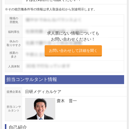
※その他労働条件等の情報は求人取扱会社から別途明示します。
職場の
雰囲気
福利厚生
求人票にない情報についても
お問い合わせください！
休みの
取りやすさ
お問い合わせして詳細を聞く
残業の
多さ
人員体制
担当コンサルタント情報
日研メディカルケア
提携企業名
齋木 晋一
担当コンサ
ルタント
自己紹介