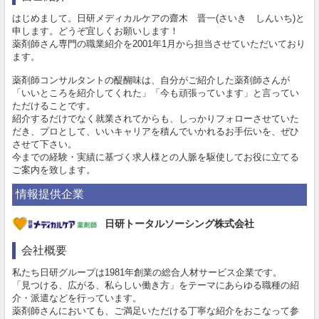
はじめまして。日研メディカルケアの齋木 晋一(さいき しんいち)と
申します。どうぞ宜しくお願いします！
薬剤師さん専門の職業紹介を2001年1月から担当させていただいており
ます。
薬剤師コンサルタントの醍醐味は、自分がご紹介した薬剤師さんが
「いいところを紹介してくれた」「今も頑張っています」と言ってい
ただけることです。
紹介するだけでなく就業されてからも、しっかりフォローさせていた
だき、プロとして、いいキャリアを積んでいかれるお手伝いを、ぜひ
させて下さい。
今までの経験・実績に基づく求人様との人脈を駆使してお役に立てる
ご案内を致します。
情報提供企業
日研トータルソーシング株式会社
会社概要
私たち日研グループは1981年創業の総合人材サービス企業です。
「見つける、広がる、私らしい働き方」をテーマにあらゆる職種の紹
介・派遣などを行っています。
薬剤師さんにおいても、ご満足いただける丁寧な紹介をおこなって参