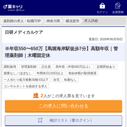
ログイン
会員登録
求人詳細
薬剤師の求人・転職TOP
神奈川県
横須賀市
日研メディカルケア
更新日: 2026年06月05日
※年収550〜650万【馬堀海岸駅徒歩7分】高額年収｜管
理薬剤師｜木曜固定休
調剤薬局
管理薬剤師
正社員
高年収（年収600万以上）
定期昇給あり
残業なし／ほぼなし
年間休日120日以上
有給休暇の取得推奨
一人当たり処方枚数30枚/日以下
在宅
転勤なし
コンサルタントを経由する求人
2
人がこの求人票を見ています
この求人に問い合わせる
検討リスト（要ログイン）