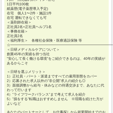
1日平均100枚
紙薬歴(電子薬歴導入予定)
在宅 個人1〜2件・施設1件
在宅 運転できなくても可
＜薬剤師在籍＞
正社員2名+正社員ヘルプ1名
＜事務在籍＞
正社員2名
＜福利厚生＞ 各種社会保険・医療過誤保険 等
☆━━━━━━━━━━━━━━━━━━━━━━━━━━━━━
＜日研メディカルケアについて＞
創業45年の実績を持つ当社
"安心して長く働ける環境"をご紹介できるのは、40年の実績が
あるからこそ
＜日研を選ぶメリット＞
1）正社員・パート・派遣まですべての雇用形態をカバー
2）応募された求人以外の”非公開”求人の紹介も◎
3）面接調整から給与・休みなどの待遇交渉まで、あなたに代
わって行います
4）”ライフワークバランス”まで考えて求人を紹介
5）”損をする”転職はおすすめしません ※現職を続けた方が
よいなど
あなたのパートナーとして、お仕事探しから就業開始までのお