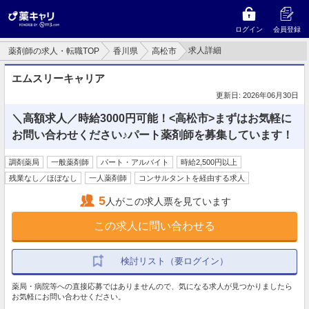
ログイン
会員登録
求人詳細
薬剤師の求人・転職TOP
香川県
高松市
エムスリーキャリア
更新日: 2026年06月30日
＼高額求人／時給3000円可能！<高松市>まずはお気軽に
お問い合わせください♪パート薬剤師を募集しています！
調剤薬局
一般薬剤師
パート・アルバイト
時給2,500円以上
残業なし／ほぼなし
一人薬剤師
コンサルタントを経由する求人
5
人がこの求人票を見ています
この求人に問い合わせる
検討リスト（要ログイン）
薬局・病院等への直接応募ではありませんので、気になる求人が見つかりましたら
お気軽にお問い合わせください。