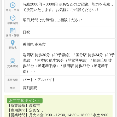
時給2000円～3000円 ※あなたのご経験、能力を考慮し
て決定いたします。お気軽にご相談ください！
給与・手当
曜日,時間はお気軽にご相談ください
勤務時間
日祝
休日・休暇
香川県 高松市
勤務地
端岡駅 徒歩30分（JR予讃線） / 国分駅 徒歩34分（JR予
讃線） / 岡本駅 徒歩36分（琴電琴平線） / 挿頭丘駅 徒
歩36分（琴電琴平線） / 畑田駅 徒歩37分（琴電琴平
交通機関
線）・-
パート・アルバイト
雇用形態
調剤薬局
業種
おすすめポイント
【就業場所】高松市
【雇用期間】定めなし
【営業時間】月火木金 9:00～12:30, 14:30～18:00 / 水土 9:00