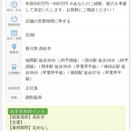
年収550万円～560万円 ※あなたのご経験、能力を考慮
して決定いたします。お気軽にご相談ください！
給与・手当
店舗の営業時間に準ずる
勤務時間
日|祝
休日・休暇
香川県 高松市
勤務地
端岡駅 徒歩30分（JR予讃線） / 国分駅 徒歩34分（JR予
讃線） / 岡本駅 徒歩36分（琴電琴平線） / 挿頭丘駅 徒
歩36分（琴電琴平線） / 畑田駅 徒歩37分（琴電琴平
交通機関
線）
正社員
雇用形態
調剤薬局
業種
おすすめポイント
【就業場所】高松市
【交通】-
【雇用期間】定めなし