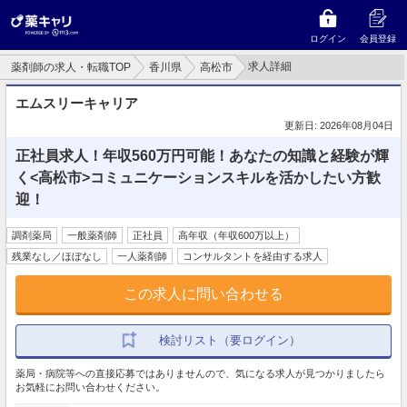
ログイン
会員登録
求人詳細
薬剤師の求人・転職TOP
香川県
高松市
エムスリーキャリア
更新日: 2026年08月04日
正社員求人！年収560万円可能！あなたの知識と経験が輝
く<高松市>コミュニケーションスキルを活かしたい方歓
迎！
調剤薬局
一般薬剤師
正社員
高年収（年収600万以上）
残業なし／ほぼなし
一人薬剤師
コンサルタントを経由する求人
この求人に問い合わせる
検討リスト（要ログイン）
薬局・病院等への直接応募ではありませんので、気になる求人が見つかりましたら
お気軽にお問い合わせください。