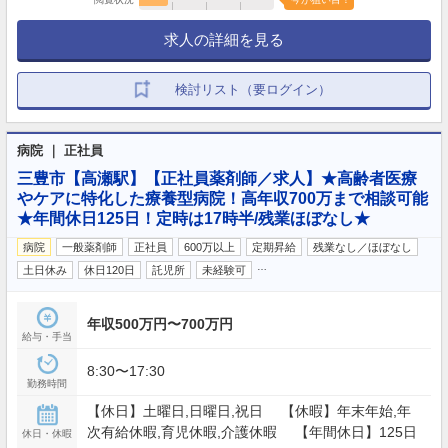
求人の詳細を見る
検討リスト（要ログイン）
病院 ｜ 正社員
三豊市【高瀬駅】【正社員薬剤師／求人】★高齢者医療
やケアに特化した療養型病院！高年収700万まで相談可能
★年間休日125日！定時は17時半/残業ほぼなし★
病院
一般薬剤師
正社員
600万以上
定期昇給
残業なし／ほぼなし
…
土日休み
休日120日
託児所
未経験可
年収500万円〜700万円
給与・手当
8:30〜17:30
勤務時間
【休日】土曜日,日曜日,祝日 【休暇】年末年始,年
次有給休暇,育児休暇,介護休暇 【年間休日】125日
休日・休暇