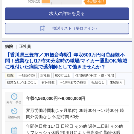
閲覧状況
今が狙い目！
求人の詳細を見る
検討リスト（要ログイン）
病院 ｜ 正社員
【香川県三豊市／JR観音寺駅】年収600万円可◎経験不
問！残業なし/17時30分定時の職場/マイカー通勤OK/地域
に根付いた病院で薬剤師として働きませんか？
病院
一般薬剤師
正社員
600万以上
住宅補助(手当)・寮・社宅
…
残業なし／ほぼなし
有休推奨
～18時までの職場
転勤なし
未経験可
年収4,560,000円〜6,000,000円
給与・手当
変形労働時間制(1ヶ月単位) 08時30分〜17時30分 時
間外労働なし 休憩時間 60分
勤務時間
年間休日数 117日 日祝日 その他 週休二日制 その他
リフレッシュ休暇(採用月により最高3日) 勤続休暇