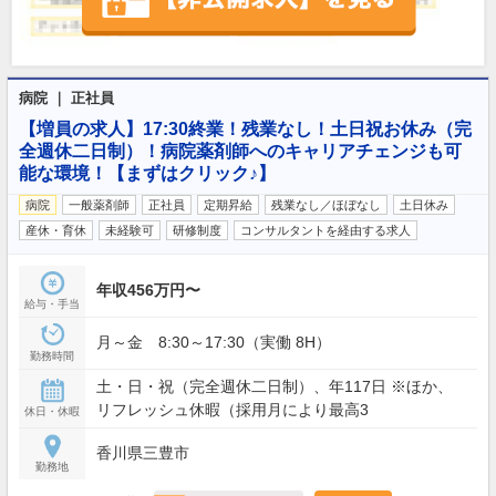
病院 ｜ 正社員
【増員の求人】17:30終業！残業なし！土日祝お休み（完
全週休二日制）！病院薬剤師へのキャリアチェンジも可
能な環境！【まずはクリック♪】
病院
一般薬剤師
正社員
定期昇給
残業なし／ほぼなし
土日休み
産休・育休
未経験可
研修制度
コンサルタントを経由する求人
年収456万円〜
給与・手当
月～金 8:30～17:30（実働 8H）
勤務時間
土・日・祝（完全週休二日制）、年117日 ※ほか、
リフレッシュ休暇（採用月により最高3
休日・休暇
香川県三豊市
勤務地