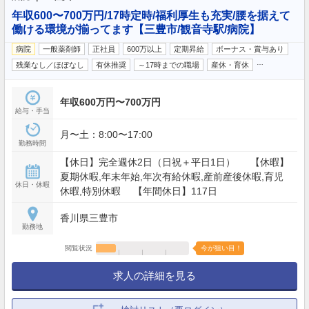
年収600〜700万円/17時定時/福利厚生も充実/腰を据えて
働ける環境が揃ってます【三豊市/観音寺駅/病院】
病院
一般薬剤師
正社員
600万以上
定期昇給
ボーナス・賞与あり
…
残業なし／ほぼなし
有休推奨
～17時までの職場
産休・育休
年収600万円〜700万円
給与・手当
月〜土：8:00〜17:00
勤務時間
【休日】完全週休2日（日祝＋平日1日） 【休暇】
夏期休暇,年末年始,年次有給休暇,産前産後休暇,育児
休日・休暇
休暇,特別休暇 【年間休日】117日
香川県三豊市
勤務地
閲覧状況
今が狙い目！
求人の詳細を見る