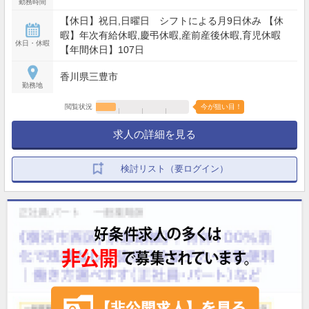
勤務時間
【休日】祝日,日曜日 シフトによる月9日休み 【休
暇】年次有給休暇,慶弔休暇,産前産後休暇,育児休暇
休日・休暇
【年間休日】107日
香川県三豊市
勤務地
閲覧状況
今が狙い目！
求人の詳細を見る
検討リスト（要ログイン）