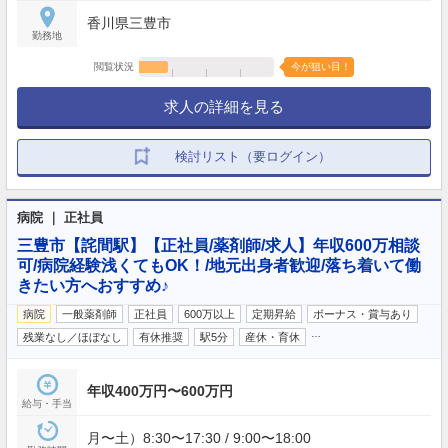
香川県三豊市
勤務地
閲覧状況
今が狙い目！
求人の詳細を見る
検討リスト（要ログイン）
病院 ｜ 正社員
三豊市【詫間駅】【正社員/薬剤師/求人】年収600万相談
可/病院経験浅くてもOK！/地元出身者歓迎/落ち着いて働
きたい方へおすすめ♪
病院
一般薬剤師
正社員
600万以上
定期昇給
ボーナス・賞与あり
…
残業なし／ほぼなし
有休推奨
駅5分
産休・育休
年収400万円〜600万円
給与・手当
月〜土）8:30〜17:30 / 9:00〜18:00