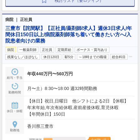
検討リスト（要ログイン）
病院 ｜ 正社員
三豊市【詫間駅】【正社員/薬剤師/求人】週休3日求人/年
間休日150日以上/病院薬剤師落ち着いて働きたい方へ/入
院患者向けの業務
病院
一般薬剤師
正社員
定期昇給
ボーナス・賞与あり
…
残業なし／ほぼなし
休日120日
駅5分
～18時までの職場
総合科目
年収440万円〜560万円
給与・手当
月〜土）8:30〜18:00 週32時間勤務
勤務時間
【休日】祝日,日曜日 他シフトによる2日 【休暇】
年末年始,年次有給休暇,産前産後休暇,育児休暇
休日・休暇
【年間休日】150日
香川県三豊市
勤務地
閲覧状況
今が狙い目！