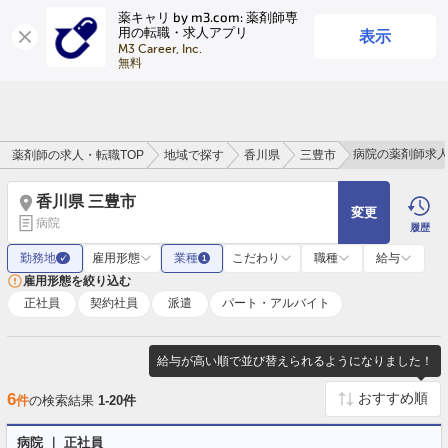
薬キャリ by m3.com: 薬剤師専
表示
用の転職・求人アプリ
ログイン
会員登録
M3 Career, Inc.

無料
病院の薬剤師求
薬剤師の求人・転職TOP
地域で探す
香川県
三豊市
香川県 三豊市
変更
病院
履歴
勤務地
雇用形態
業種
こだわり
職種
給与
✓
1
雇用形態を絞り込む
正社員
契約社員
派遣
パート・アルバイト
給与が高い順で並び替えられるようになりました！
6
件
の検索結果
1-20件
病院 ｜ 正社員