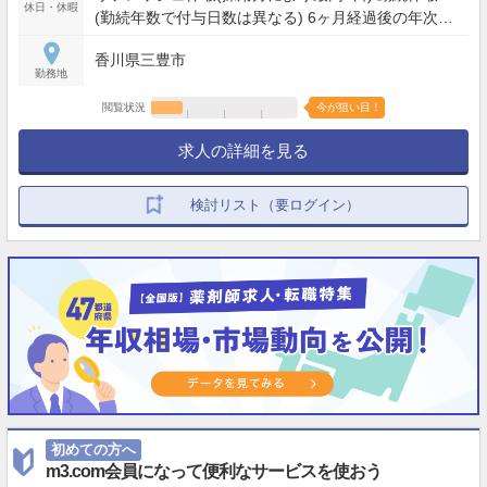
休日・休暇
(勤続年数で付与日数は異なる) 6ヶ月経過後の年次有
給休暇日数 10日
香川県三豊市
勤務地
閲覧状況
今が狙い目！
求人の詳細を見る
検討リスト（要ログイン）
初めての方へ
m3.com会員になって便利なサービスを使おう