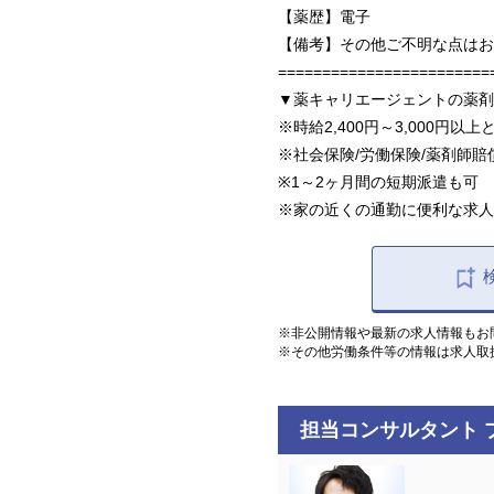
【薬歴】電子
【備考】その他ご不明な点はお
========================
▼薬キャリエージェントの薬剤
※時給2,400円～3,000円以
※社会保険/労働保険/薬剤師
※1～2ヶ月間の短期派遣も可
※家の近くの通勤に便利な求人
※非公開情報や最新の求人情報もお
※その他労働条件等の情報は求人取
担当コンサルタント 