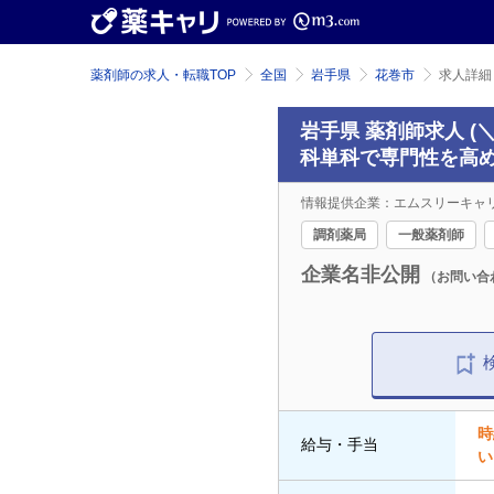
薬剤師の求人・転職TOP
全国
岩手県
花巻市
求人詳細
岩手県 薬剤師求人 
科単科で専門性を高め
情報提供企業：エムスリーキャ
調剤薬局
一般薬剤師
企業名非公開
（お問い合
時
給与・手当
い