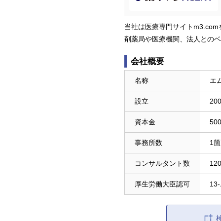
当社は医療専門サイトm3.c
剤薬局や医療機関、法人とのベ
会社概要
名称
エ
設立
20
資本金
50
事務所数
1
コンサルタント数
12
厚生労働大臣認可
13