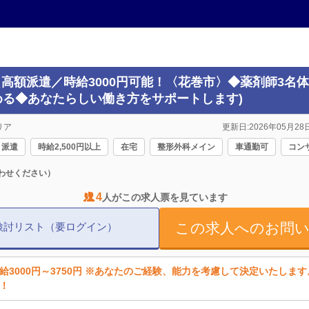
(＼高額派遣／時給3000円可能！〈花巻市〉◆薬剤師3名
る◆あなたらしい働き方をサポートします)
リア
更新日:2026年05月28日
派遣
時給2,500円以上
在宅
整形外科メイン
車通勤可
コン
わせください）
4
人がこの求人票を見ています
この求人へのお問
検討リスト（要ログイン）
給3000円～3750円 ※あなたのご経験、能力を考慮して決定いたしま
！