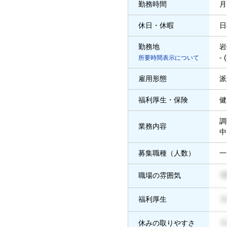
勤務時間
月
休日・休暇
日
勤務地
岩
-
所要時間表示について
雇用形態
派
福利厚生・保険
健
調
業務内容
中
募集職種（人数）
一
職場の雰囲気
福利厚生
休みの取りやすさ