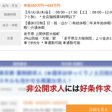
年収450万円〜600万円
給与・手当
【月/火/水/木/金】：08:00～17:30 【土】：08:00～12
勤務時間
フト制） ＊全店舗残業5時間以下
【週休2日制】日・祝・ほか ◇有給休暇◇年末年始休暇
休日・休暇
暇◇介護休暇
岩手県 上閉伊郡大槌町
JR山田線「大槌」駅 「岩手県立大槌病院」より徒歩1
交通
車で約5分 ＊車通勤可能 車通勤可能
詳細を見る