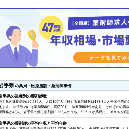
岩手県
の薬局・医療施設・薬剤師事情
岩手県の業種別の薬剤師数
岩手県の薬剤師数は2,232人。人口10万人に対する薬剤師数は173.8人と全国平均の
えます。 岩手県内には薬局586件、病院91件、診療所904件があり、それぞれの職場
所勤務が42人。岩手県で働く薬剤師2,232人のうち、60.5 ％が薬局に、18.9 ％が
岩手県の薬剤師の平均年収と平均年齢
岩手県で働く薬剤師の平均年収は742.1万円で全国第1位。全国平均の515万円より