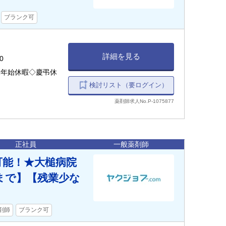
ブランク可
詳細を見る
0
末年始休暇◇慶弔休
検討リスト（要ログイン）
薬剤師求人No.P-1075877
正社員
一般薬剤師
可能！★大槌病院
0まで】【残業少な
剤師
ブランク可