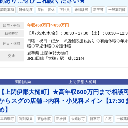
制あり…ぜひご相談ください★
調剤薬局
研修制度
産休・育休
正社員
未経験可
新卒可
一般薬剤師
年収450万円〜650万円
給与・手当
【月/火/水/木/金】：08:30～17:30 【土】：08:30～12:3
勤務時間
日曜・祝日・ほか ※店舗応援もあり ◇有給休暇◇年
休日・休暇
暇◇育児休暇◇介護休暇
岩手県 上閉伊郡大槌町
交通
JR山田線「大槌」駅 徒歩21分
調剤薬局
上閉伊郡大槌町
【上閉伊郡大槌町】★高年収600万円まで相談
からスグの店舗⇒内科・小児科メイン【17:3
め】
車通勤可
調剤薬局
研修制度
正社員
未経験可
新卒可
在宅
一般薬