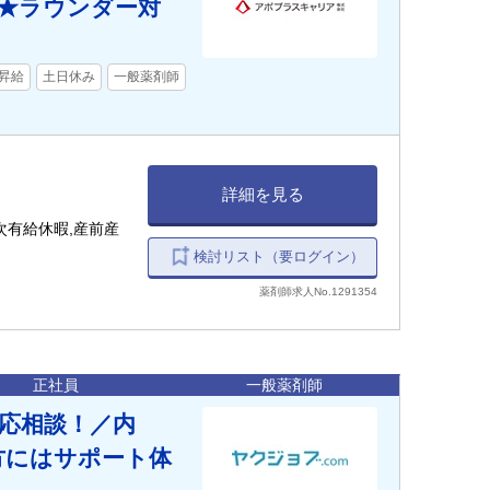
★ラウンダー対
昇給
土日休み
一般薬剤師
詳細を見る
次有給休暇,産前産
検討リスト（要ログイン）
薬剤師求人No.1291354
正社員
一般薬剤師
で応相談！／内
方にはサポート体