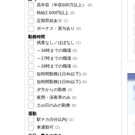
高年収（年収600万以上）
(
0
)
時給2,500円以上
(
0
)
定期昇給あり
(
1
)
ボーナス・賞与あり
(
0
)
勤務時間
残業なし／ほぼなし
(
1
)
～16時までの職場
(
0
)
～17時までの職場
(
0
)
～18時までの職場
(
0
)
短時間勤務(1日4h以下)
(
0
)
短時間勤務(1日6h以下)
(
0
)
夕方からの勤務
(
0
)
夜間・深夜帯のみ
(
0
)
土or日のみの勤務
(
0
)
通勤
駅チカ(5分以内)
(
1
)
車通勤可
(
2
)