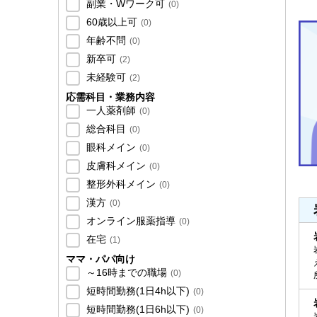
副業・Wワーク可
(
0
)
60歳以上可
(
0
)
年齢不問
(
0
)
新卒可
(
2
)
未経験可
(
2
)
応需科目・業務内容
一人薬剤師
(
0
)
総合科目
(
0
)
眼科メイン
(
0
)
皮膚科メイン
(
0
)
整形外科メイン
(
0
)
漢方
(
0
)
オンライン服薬指導
(
0
)
在宅
(
1
)
ママ・パパ向け
～16時までの職場
(
0
)
短時間勤務(1日4h以下)
(
0
)
短時間勤務(1日6h以下)
(
0
)