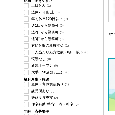
休日・働きやすさ
土日休み
(
1
)
週休2.5日以上
(
0
)
年間休日120日以上
(
0
)
週1日から勤務可
(
0
)
週2日から勤務可
(
0
)
3件 
週3日から勤務可
(
0
)
有給休暇の取得推奨
(
1
)
一人当たり処方枚数30枚/日以下
(
0
)
転勤なし
(
0
)
新規オープン
(
0
)
大手（50店舗以上）
(
0
)
福利厚生・待遇
産休・育休実績あり
(
1
)
託児所あり
(
0
)
研修制度充実
(
2
)
住宅補助(手当)・寮・社宅
(
0
)
年齢・応募要件