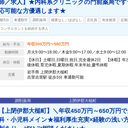
師／求人】★内科系クリニックの門前薬局です
応可能な方優遇します★
駅5分
車通勤可
調剤薬局
残業なし／ほぼなし
正社員
有休推奨
定期
コンサルタントを経由する求人
年収500万円〜580万円
給与・手当
月火9:00〜18:00／木金9:00〜17:00／水土9:00〜12:00
勤務時間
【休日】土曜日,日曜日,祝日,完全週休2日 【休暇】年
休日・休暇
後休暇,育児休暇,夏期休暇,年末年始,慶弔休暇
岩手県 上閉伊郡大槌町
交通
吉里吉里駅 徒歩3分 車通勤可能
調剤薬局
上閉伊郡大槌町
【上閉伊郡大槌町】＼年収450万円～650万円
科・小児科メイン★福利厚生充実×経験の浅い