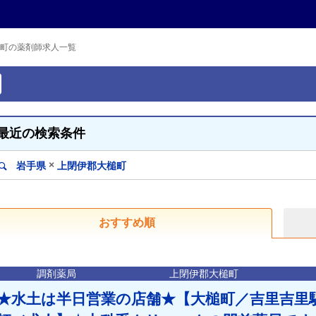
町の薬剤師求人一覧
最近の検索条件
×
岩手県
上閉伊郡大槌町
おすすめ順
調剤薬局
上閉伊郡大槌町
★水土は半日営業の店舗★【大槌町／吉里吉里