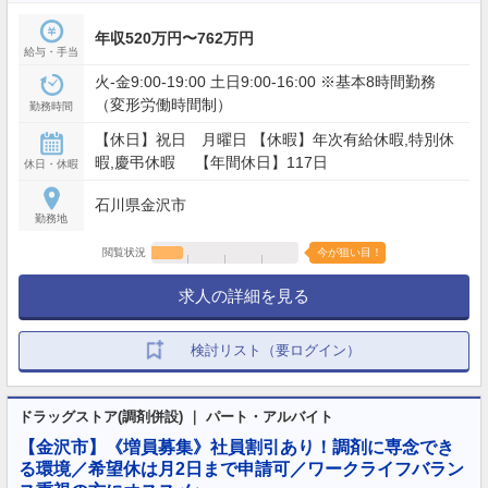
年収520万円〜762万円
給与・手当
火-金9:00-19:00 土日9:00-16:00 ※基本8時間勤務
（変形労働時間制）
勤務時間
【休日】祝日 月曜日 【休暇】年次有給休暇,特別休
暇,慶弔休暇 【年間休日】117日
休日・休暇
石川県金沢市
勤務地
閲覧状況
今が狙い目！
求人の詳細を見る
検討リスト（要ログイン）
ドラッグストア(調剤併設) ｜ パート・アルバイト
【金沢市】《増員募集》社員割引あり！調剤に専念でき
る環境／希望休は月2日まで申請可／ワークライフバラン