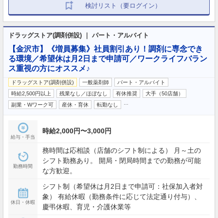
検討リスト（要ログイン）
ドラッグストア(調剤併設) ｜ パート・アルバイト
【金沢市】《増員募集》社員割引あり！調剤に専念でき
る環境／希望休は月2日まで申請可／ワークライフバラン
ス重視の方にオススメ♪
ドラッグストア(調剤併設)
一般薬剤師
パート・アルバイト
時給2,500円以上
残業なし／ほぼなし
有休推奨
大手（50店舗）
…
副業・Wワーク可
産休・育休
転勤なし
時給2,000円〜3,000円
給与・手当
務時間は応相談（店舗のシフト制による） 月～土の
シフト勤務あり。 開局・閉局時間までの勤務が可能
勤務時間
な方歓迎。
シフト制（希望休は月2日まで申請可：社保加入者対
象） 有給休暇（勤務条件に応じて法定通り付与）、
休日・休暇
慶弔休暇、育児・介護休業等