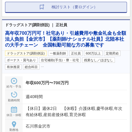
検討リスト（要ログイン）
ドラッグストア(調剤併設) ｜ 正社員
高年収700万円可！社宅あり・引越費用や敷金礼金も全額
法人負担【金沢市】【薬剤師/ナショナル社員】北陸本社
の大手チェーン 全国転勤可能な方の募集です
ドラッグストア(調剤併設)
一般薬剤師
正社員
600万以上
定期昇給
ボーナス・賞与あり
住宅補助(手当)・寮・社宅
残業なし／ほぼなし
…
有休推奨
総合科目
年収600万円〜700万円
給与・手当
週40時間
勤務時間
【休日】週休2日 【休暇】介護休暇,慶弔休暇,年次
有給休暇,産前産後休暇,育児休暇
休日・休暇
石川県金沢市
勤務地