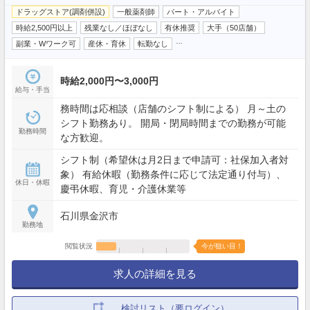
ドラッグストア(調剤併設)
一般薬剤師
パート・アルバイト
時給2,500円以上
残業なし／ほぼなし
有休推奨
大手（50店舗）
…
副業・Wワーク可
産休・育休
転勤なし
時給2,000円〜3,000円
給与・手当
務時間は応相談（店舗のシフト制による） 月～土の
シフト勤務あり。 開局・閉局時間までの勤務が可能
勤務時間
な方歓迎。
シフト制（希望休は月2日まで申請可：社保加入者対
象） 有給休暇（勤務条件に応じて法定通り付与）、
休日・休暇
慶弔休暇、育児・介護休業等
石川県金沢市
勤務地
閲覧状況
今が狙い目！
求人の詳細を見る
検討リスト（要ログイン）