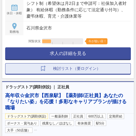
シフト制（希望休は月2日まで申請可：社保加入者対
象） 有給休暇（勤務条件に応じて法定通り付与）、
休日・休暇
慶弔休暇、育児・介護休業等
石川県金沢市
勤務地
閲覧状況
今が狙い目！
求人の詳細を見る
検討リスト（要ログイン）
ドラッグストア(調剤併設) ｜ 正社員
高年収☆金沢市【西泉駅】【薬剤師/正社員】あなたの
「なりたい姿」を応援！多彩なキャリアプランが描ける
職場
ドラッグストア(調剤併設)
一般薬剤師
正社員
600万以上
定期昇給
ボーナス・賞与あり
残業なし／ほぼなし
有休推奨
駅5分
…
大手（50店舗）