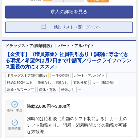
求人の詳細を見る
検討リスト（要ログイン）
ドラッグストア(調剤併設) ｜ パート・アルバイト
【金沢市】《増員募集》社員割引あり！調剤に専念でき
る環境／希望休は月2日まで申請可／ワークライフバラン
ス重視の方にオススメ♪
ドラッグストア(調剤併設)
一般薬剤師
パート・アルバイト
時給2,500円以上
残業なし／ほぼなし
有休推奨
大手（50店舗）
…
副業・Wワーク可
産休・育休
転勤なし
時給2,000円〜3,000円
給与・手当
務時間は応相談（店舗のシフト制による） 月～土の
シフト勤務あり。 開局・閉局時間までの勤務が可能
勤務時間
な方歓迎。