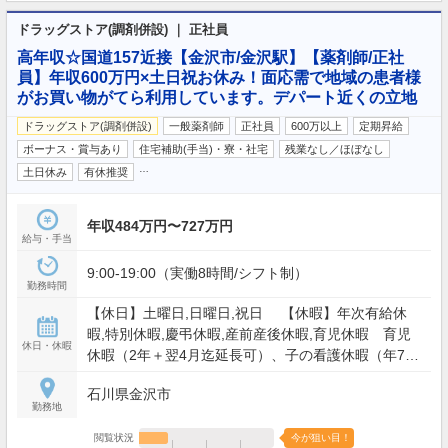
ドラッグストア(調剤併設) ｜ 正社員
高年収☆国道157近接【金沢市/金沢駅】【薬剤師/正社
員】年収600万円×土日祝お休み！面応需で地域の患者様
がお買い物がてら利用しています。デパート近くの立地
ドラッグストア(調剤併設)
一般薬剤師
正社員
600万以上
定期昇給
ボーナス・賞与あり
住宅補助(手当)・寮・社宅
残業なし／ほぼなし
…
土日休み
有休推奨
年収484万円〜727万円
給与・手当
9:00-19:00（実働8時間/シフト制）
勤務時間
【休日】土曜日,日曜日,祝日 【休暇】年次有給休
暇,特別休暇,慶弔休暇,産前産後休暇,育児休暇 育児
休日・休暇
休暇（2年＋翌4月迄延長可）、子の看護休暇（年7
日）、4連休以上×2回/年取得可能 等 【年間休日】
石川県金沢市
119日
勤務地
閲覧状況
今が狙い目！