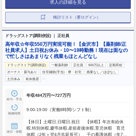
求人の詳細を見る
検討リスト（要ログイン）
ドラッグストア(調剤併設) ｜ 正社員
高年収☆年収550万円実現可能！【金沢市】【薬剤師/正
社員求人】土日祝お休み・10〜19時勤務！現在は面なの
で忙しさはあまりなく残業もほとんどなし
ドラッグストア(調剤併設)
一般薬剤師
正社員
600万以上
定期昇給
ボーナス・賞与あり
住宅補助(手当)・寮・社宅
残業なし／ほぼなし
…
土日休み
有休推奨
年収484万円〜727万円
給与・手当
9:00-19:00（実働8時間/シフト制）
勤務時間
【休日】土曜日,日曜日,祝日 【休暇】年次有給休
暇,特別休暇,慶弔休暇,産前産後休暇,育児休暇 育児
休日・休暇
休暇（2年＋翌4月迄延長可）、子の看護休暇（年7