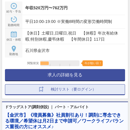
年収520万円〜762万円
給与・手当
平日10:00-19:00 ※実働8時間の変形労働時間制
勤務時間
【休日】土曜日,日曜日,祝日 【休暇】年次有給休
暇,特別休暇,慶弔休暇 【年間休日】117日
休日・休暇
石川県金沢市
勤務地
閲覧状況
今が狙い目！
求人の詳細を見る
検討リスト（要ログイン）
ドラッグストア(調剤併設) ｜ パート・アルバイト
【金沢市】《増員募集》社員割引あり！調剤に専念でき
る環境／希望休は月2日まで申請可／ワークライフバラン
ス重視の方にオススメ♪