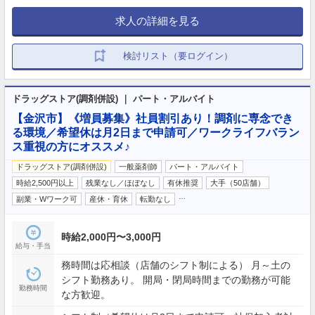
求人の詳細を見る
検討リスト（要ログイン）
ドラッグストア(調剤併設) ｜ パート・アルバイト
【金沢市】《増員募集》社員割引あり！調剤に専念でき
る環境／希望休は月2日まで申請可／ワークライフバラン
ス重視の方にオススメ♪
ドラッグストア(調剤併設)
一般薬剤師
パート・アルバイト
時給2,500円以上
残業なし／ほぼなし
有休推奨
大手（50店舗）
…
副業・Wワーク可
産休・育休
転勤なし
時給2,000円〜3,000円
給与・手当
務時間は応相談（店舗のシフト制による） 月～土の
シフト勤務あり。 開局・閉局時間までの勤務が可能
勤務時間
な方歓迎。