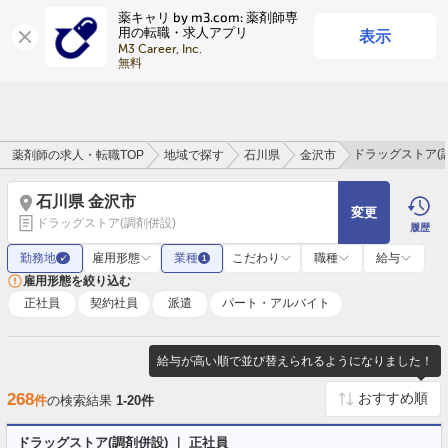
薬キャリ by m3.com: 薬剤師専
表示
用の転職・求人アプリ
ログイン
会員登録
M3 Career, Inc.

無料
ドラッグストア(
薬剤師の求人・転職TOP
地域で探す
石川県
金沢市
石川県 金沢市
変更
ドラッグストア(調剤併設)
履歴
勤務地
雇用形態
業種
こだわり
職種
給与
✓
1
雇用形態を絞り込む
正社員
契約社員
派遣
パート・アルバイト
給与が高い順で並び替えられるようになりました！
268
件
の検索結果
1-20件
ドラッグストア(調剤併設) ｜ 正社員