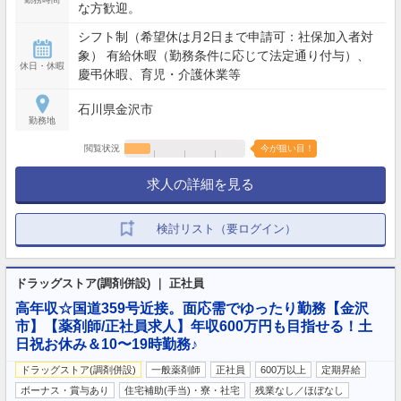
な方歓迎。
シフト制（希望休は月2日まで申請可：社保加入者対
象） 有給休暇（勤務条件に応じて法定通り付与）、
休日・休暇
慶弔休暇、育児・介護休業等
石川県金沢市
勤務地
閲覧状況
今が狙い目！
求人の詳細を見る
検討リスト（要ログイン）
ドラッグストア(調剤併設) ｜ 正社員
高年収☆国道359号近接。面応需でゆったり勤務【金沢
市】【薬剤師/正社員求人】年収600万円も目指せる！土
日祝お休み＆10〜19時勤務♪
ドラッグストア(調剤併設)
一般薬剤師
正社員
600万以上
定期昇給
ボーナス・賞与あり
住宅補助(手当)・寮・社宅
残業なし／ほぼなし