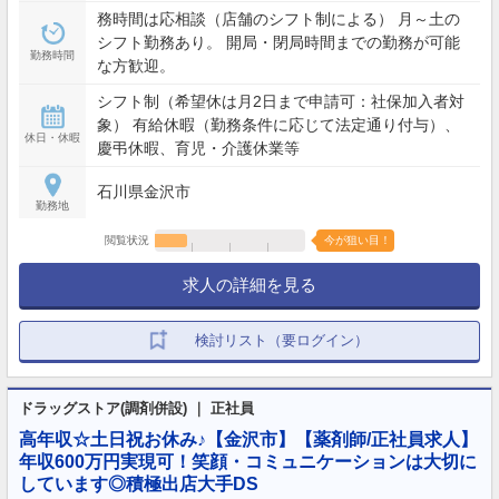
務時間は応相談（店舗のシフト制による） 月～土の
シフト勤務あり。 開局・閉局時間までの勤務が可能
勤務時間
な方歓迎。
シフト制（希望休は月2日まで申請可：社保加入者対
象） 有給休暇（勤務条件に応じて法定通り付与）、
休日・休暇
慶弔休暇、育児・介護休業等
石川県金沢市
勤務地
閲覧状況
今が狙い目！
求人の詳細を見る
検討リスト（要ログイン）
ドラッグストア(調剤併設) ｜ 正社員
高年収☆土日祝お休み♪【金沢市】【薬剤師/正社員求人】
年収600万円実現可！笑顔・コミュニケーションは大切に
しています◎積極出店大手DS