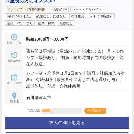
ス重視の方にオススメ♪
ドラッグストア(調剤併設)
一般薬剤師
パート・アルバイト
時給2,500円以上
残業なし／ほぼなし
有休推奨
大手（50店舗）
…
副業・Wワーク可
産休・育休
転勤なし
時給2,000円〜3,000円
給与・手当
務時間は応相談（店舗のシフト制による） 月～土の
シフト勤務あり。 開局・閉局時間までの勤務が可能
勤務時間
な方歓迎。
シフト制（希望休は月2日まで申請可：社保加入者対
象） 有給休暇（勤務条件に応じて法定通り付与）、
休日・休暇
慶弔休暇、育児・介護休業等
石川県金沢市
勤務地
閲覧状況
今が狙い目！
求人の詳細を見る