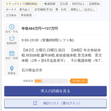
ドラッグストア(調剤併設)
一般薬剤師
正社員
600万以上
定期昇給
ボーナス・賞与あり
住宅補助(手当)・寮・社宅
残業なし／ほぼなし
…
土日休み
有休推奨
年収484万円〜727万円
給与・手当
9:00-19:00（実働8時間/シフト制）
勤務時間
【休日】土曜日,日曜日,祝日 【休暇】年次有給休
暇,特別休暇,慶弔休暇,産前産後休暇,育児休暇 育児
休日・休暇
休暇（2年＋翌4月迄延長可）、子の看護休暇（年7
日）、4連休以上×2回/年取得可能 等 【年間休日】
石川県金沢市
119日
勤務地
閲覧状況
今が狙い目！
求人の詳細を見る
検討リスト（要ログイン）