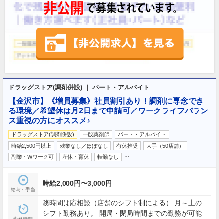
ドラッグストア(調剤併設) ｜ パート・アルバイト
【金沢市】《増員募集》社員割引あり！調剤に専念でき
る環境／希望休は月2日まで申請可／ワークライフバラン
ス重視の方にオススメ♪
ドラッグストア(調剤併設)
一般薬剤師
パート・アルバイト
時給2,500円以上
残業なし／ほぼなし
有休推奨
大手（50店舗）
…
副業・Wワーク可
産休・育休
転勤なし
時給2,000円〜3,000円
給与・手当
務時間は応相談（店舗のシフト制による） 月～土の
シフト勤務あり。 開局・閉局時間までの勤務が可能
勤務時間