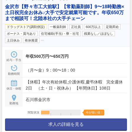
金沢市【野々市工大前駅】【常勤薬剤師】9〜18時勤務×
土日祝完全お休み♪大手で安定就業可能です。年収650万
まで相談可！北陸本社の大手チェーン
ドラッグストア(調剤併設)
一般薬剤師
正社員
600万以上
定期昇給
ボーナス・賞与あり
住宅補助(手当)・寮・社宅
残業なし／ほぼなし
…
土日休み
有休推奨
年収500万円〜650万円
給与・手当
（月〜金）9：00〜18：00
勤務時間
【休暇】年次有給休暇,介護休暇,慶弔休暇 完全週休
2日 （土・日・祝休み） 【年間休日】108日
休日・休暇
石川県金沢市
勤務地
閲覧状況
今が狙い目！
求人の詳細を見る