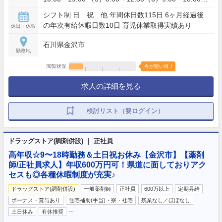
休憩60分 時間外 月平均5時間
シフト制 日 祝 他 年間休日数115日 6ヶ月経過後
の年次有給休暇日数10日 育児休業取得実績あり
休日・休暇
石川県金沢市
勤務地
閲覧状況
今が狙い目！
求人の詳細を見る
検討リスト（要ログイン）
ドラッグストア(調剤併設) ｜ 正社員
高年収☆9〜18時勤務＆土日祝お休み【金沢市】【薬剤
師/正社員求人】年収600万円可！県道に面しておりアク
セスも◎各種休暇制度が充実♪
ドラッグストア(調剤併設)
一般薬剤師
正社員
600万以上
定期昇給
ボーナス・賞与あり
住宅補助(手当)・寮・社宅
残業なし／ほぼなし
…
土日休み
有休推奨