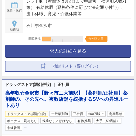
シフト制（希望休は月2日まで申請可：社保加入者対
象） 有給休暇（勤務条件に応じて法定通り付与）、
休日・休暇
慶弔休暇、育児・介護休業等
石川県金沢市
勤務地
閲覧状況
今が狙い目！
求人の詳細を見る
検討リスト（要ログイン）
ドラッグストア(調剤併設) ｜ 正社員
高年収☆金沢市【野々市工大前駅】【薬剤師/正社員】薬
剤師の、その先へ。複数店舗を統括するSVへの昇進ルー
トあり
ドラッグストア(調剤併設)
一般薬剤師
正社員
600万以上
定期昇給
ボーナス・賞与あり
残業なし／ほぼなし
有休推奨
大手（50店舗）
…
未経験可