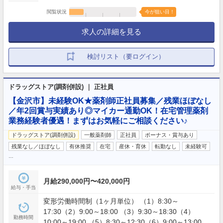
閲覧状況
今が狙い目！
求人の詳細を見る
検討リスト（要ログイン）
ドラッグストア(調剤併設) ｜ 正社員
【金沢市】未経験OK★薬剤師正社員募集／残業ほぼなし
／年2回賞与実績あり◎マイカー通勤OK！在宅管理薬剤
業務経験者優遇！まずはお気軽にご相談ください♪
ドラッグストア(調剤併設)
一般薬剤師
正社員
ボーナス・賞与あり
残業なし／ほぼなし
有休推奨
在宅
産休・育休
転勤なし
未経験可
…
月給290,000円〜420,000円
給与・手当
変形労働時間制（1ヶ月単位） （1）8:30～
17:30（2）9:00～18:00 （3）9:30～18:30（4）
勤務時間
10:00～19:00 （5）8:30～12:30（6）9:00～13:00