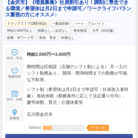
【金沢市】《増員募集》社員割引あり！調剤に専念でき
る環境／希望休は月2日まで申請可／ワークライフバラン
ス重視の方にオススメ♪
ドラッグストア(調剤併設)
一般薬剤師
パート・アルバイト
時給2,500円以上
残業なし／ほぼなし
有休推奨
大手（50店舗）
…
副業・Wワーク可
産休・育休
転勤なし
時給2,000円〜3,000円
給与・手当
務時間は応相談（店舗のシフト制による） 月～土の
シフト勤務あり。 開局・閉局時間までの勤務が可能
勤務時間
な方歓迎。
シフト制（希望休は月2日まで申請可：社保加入者対
象） 有給休暇（勤務条件に応じて法定通り付与）、
休日・休暇
慶弔休暇、育児・介護休業等
石川県金沢市
勤務地
閲覧状況
今が狙い目！