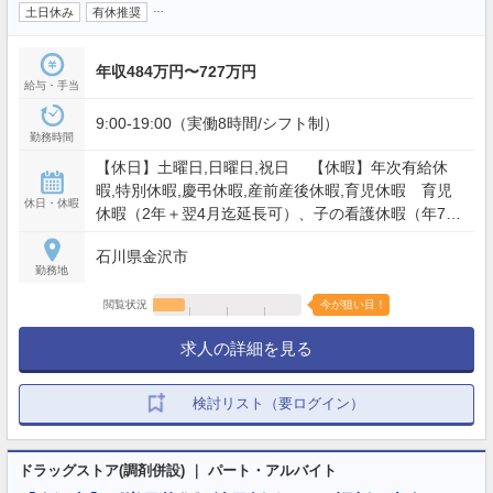
…
土日休み
有休推奨
年収484万円〜727万円
給与・手当
9:00-19:00（実働8時間/シフト制）
勤務時間
【休日】土曜日,日曜日,祝日 【休暇】年次有給休
暇,特別休暇,慶弔休暇,産前産後休暇,育児休暇 育児
休日・休暇
休暇（2年＋翌4月迄延長可）、子の看護休暇（年7
日）、4連休以上×2回/年取得可能 等 【年間休日】
石川県金沢市
119日
勤務地
閲覧状況
今が狙い目！
求人の詳細を見る
検討リスト（要ログイン）
ドラッグストア(調剤併設) ｜ パート・アルバイト