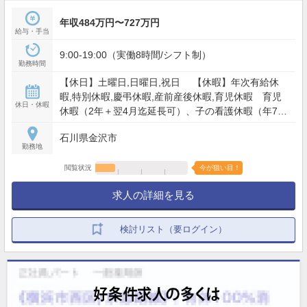
年収484万円〜727万円
給与・手当
9:00-19:00（実働8時間/シフト制）
勤務時間
【休日】土曜日,日曜日,祝日 【休暇】年次有給休
暇,特別休暇,慶弔休暇,産前産後休暇,育児休暇 育児
休日・休暇
休暇（2年＋翌4月迄延長可）、子の看護休暇（年7
日）、4連休以上×2回/年取得可能 等 【年間休日】
石川県金沢市
119日
勤務地
閲覧状況
今が狙い目！
求人の詳細を見る
検討リスト（要ログイン）