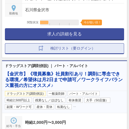
日）、4連休以上×2回/年取得可能 等 【年間休日】
石川県金沢市
119日
勤務地
閲覧状況
今が狙い目！
求人の詳細を見る
検討リスト（要ログイン）
ドラッグストア(調剤併設) ｜ パート・アルバイト
【金沢市】《増員募集》社員割引あり！調剤に専念でき
る環境／希望休は月2日まで申請可／ワークライフバラン
ス重視の方にオススメ♪
ドラッグストア(調剤併設)
一般薬剤師
パート・アルバイト
時給2,500円以上
残業なし／ほぼなし
有休推奨
大手（50店舗）
…
副業・Wワーク可
産休・育休
転勤なし
時給2,000円〜3,000円
給与・手当