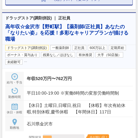
ドラッグストア(調剤併設) ｜ 正社員
高年収☆金沢市【野町駅】【薬剤師/正社員】あなたの
「なりたい姿」を応援！多彩なキャリアプランが描ける
職場
ドラッグストア(調剤併設)
一般薬剤師
正社員
600万以上
定期昇給
ボーナス・賞与あり
残業なし／ほぼなし
有休推奨
大手（50店舗）
…
未経験可
年収520万円〜762万円
給与・手当
平日10:00-19:00 ※実働8時間の変形労働時間制
勤務時間
【休日】土曜日,日曜日,祝日 【休暇】年次有給休
暇,特別休暇,慶弔休暇 【年間休日】117日
休日・休暇
石川県金沢市
勤務地
閲覧状況
今が狙い目！