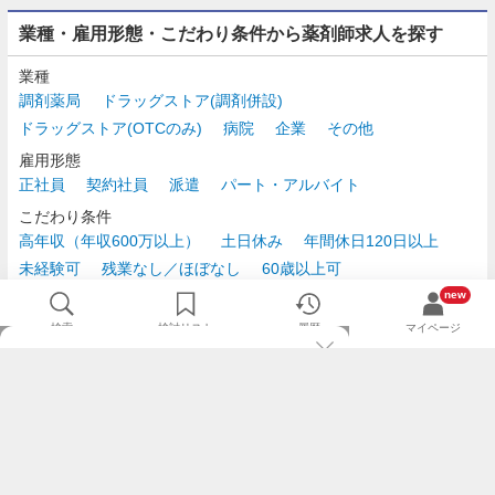
業種・雇用形態・こだわり条件から薬剤師求人を探す
業種
調剤薬局
ドラッグストア(調剤併設)
ドラッグストア(OTCのみ)
病院
企業
その他
雇用形態
正社員
契約社員
派遣
パート・アルバイト
こだわり条件
高年収（年収600万以上）
土日休み
年間休日120日以上
未経験可
残業なし／ほぼなし
60歳以上可
時給2,500円以上
new
検索
検討リスト
履歴
マイページ
TOP
m3.comログインで
求人探しがもっと便利に
最近チェックした求人一覧
薬剤師の転職成功ガイド
希望に合う新着求人を通知
コンサルタントに転職相談
人気求人を通知メールで逃さずキャッチ
検討中の求人を保存