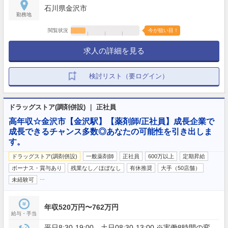
石川県金沢市
勤務地
閲覧状況
今が狙い目！
求人の詳細を見る
検討リスト（要ログイン）
ドラッグストア(調剤併設) ｜ 正社員
高年収☆金沢市【金沢駅】【薬剤師/正社員】成長企業で
成長できるチャンス多数◎あなたの可能性を引き出しま
す。
ドラッグストア(調剤併設)
一般薬剤師
正社員
600万以上
定期昇給
ボーナス・賞与あり
残業なし／ほぼなし
有休推奨
大手（50店舗）
…
未経験可
年収520万円〜762万円
給与・手当
平日8:30-19:00、土日08:30-13:00 ※実働8時間の変